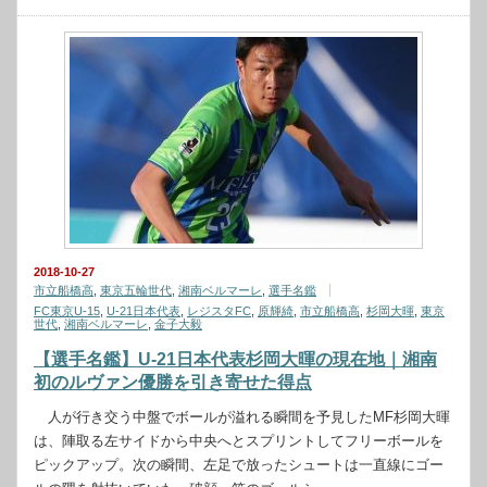
2018-10-27
市立船橋高
,
東京五輪世代
,
湘南ベルマーレ
,
選手名鑑
FC東京U-15
,
U-21日本代表
,
レジスタFC
,
原輝綺
,
市立船橋高
,
杉岡大暉
,
東京
世代
,
湘南ベルマーレ
,
金子大毅
【選手名鑑】U-21日本代表杉岡大暉の現在地｜湘南
初のルヴァン優勝を引き寄せた得点
人が行き交う中盤でボールが溢れる瞬間を予見したMF杉岡大暉
は、陣取る左サイドから中央へとスプリントしてフリーボールを
ピックアップ。次の瞬間、左足で放ったシュートは一直線にゴー