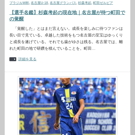
ブラジルW杯
,
名古屋U-18
,
名古屋グランパス
,
杉森考起
,
町田ゼルビア
【選手名鑑】杉森考起の現在地｜名古屋が待つ町田で
の覚醒
「覚醒した」とはまだ言えない。成長を楽しみに待つファンは
長い目で見ている。卓越した技術をもつ名古屋の至宝はゆっくり
と成長を遂げている。それでも歯がゆさは残る。名古屋では、離
れた町田の地で研鑽を積んでいることを。町田…
詳細を見る