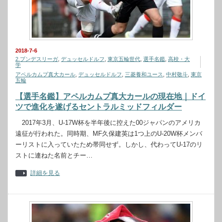
2018-7-6
2.ブンデスリーガ
,
デュッセルドルフ
,
東京五輪世代
,
選手名鑑
,
高校・大
学
アペルカムプ真大カール
,
デュッセルドルフ
,
三菱養和ユース
,
中村敬斗
,
東京
五輪
【選手名鑑】アペルカムプ真大カールの現在地｜ドイ
ツで進化を遂げるセントラルミッドフィルダー
2017年3月、U-17W杯を半年後に控えた00ジャパンのアメリカ
遠征が行われた。同時期、MF久保建英は1つ上のU-20W杯メンバ
ーリストに入っていたため帯同せず。しかし、代わってU-17のリ
ストに連ねた名前とチー…
詳細を見る