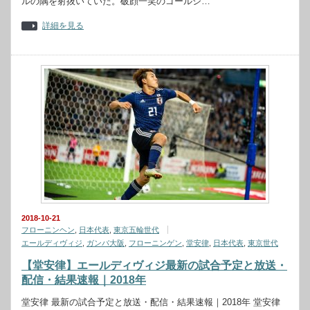
ルの隅を射抜いていた。破顔一笑のゴールシ…
詳細を見る
2018-10-21
フローニンヘン
,
日本代表
,
東京五輪世代
エールディヴィジ
,
ガンバ大阪
,
フローニンゲン
,
堂安律
,
日本代表
,
東京世代
【堂安律】エールディヴィジ最新の試合予定と放送・
配信・結果速報｜2018年
堂安律 最新の試合予定と放送・配信・結果速報｜2018年 堂安律