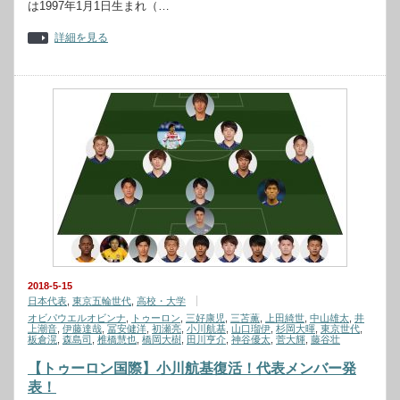
は1997年1月1日生まれ（…
詳細を見る
2018-5-15
日本代表
,
東京五輪世代
,
高校・大学
オビパウエルオビンナ
,
トゥーロン
,
三好康児
,
三苫薫
,
上田綺世
,
中山雄太
,
井
上潮音
,
伊藤達哉
,
冨安健洋
,
初瀬亮
,
小川航基
,
山口瑠伊
,
杉岡大暉
,
東京世代
,
板倉滉
,
森島司
,
椎橋慧也
,
橋岡大樹
,
田川亨介
,
神谷優太
,
菅大輝
,
藤谷壮
【トゥーロン国際】小川航基復活！代表メンバー発
表！