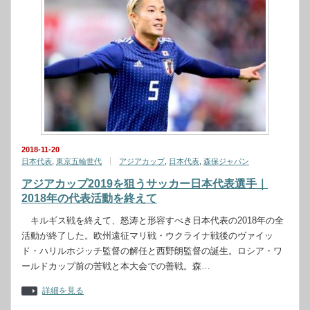
2018-11-20
日本代表
,
東京五輪世代
アジアカップ
,
日本代表
,
森保ジャパン
アジアカップ2019を狙うサッカー日本代表選手｜
2018年の代表活動を終えて
キルギス戦を終えて、怒涛と形容すべき日本代表の2018年の全
活動が終了した。欧州遠征マリ戦・ウクライナ戦後のヴァイッ
ド・ハリルホジッチ監督の解任と西野朗監督の誕生。ロシア・ワ
ールドカップ前の苦戦と本大会での善戦。森…
詳細を見る