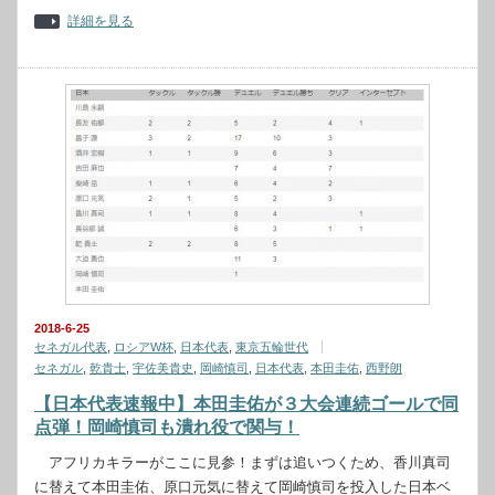
詳細を見る
2018-6-25
セネガル代表
,
ロシアW杯
,
日本代表
,
東京五輪世代
セネガル
,
乾貴士
,
宇佐美貴史
,
岡崎慎司
,
日本代表
,
本田圭佑
,
西野朗
【日本代表速報中】本田圭佑が３大会連続ゴールで同
点弾！岡崎慎司も潰れ役で関与！
アフリカキラーがここに見参！まずは追いつくため、香川真司
に替えて本田圭佑、原口元気に替えて岡崎慎司を投入した日本ベ