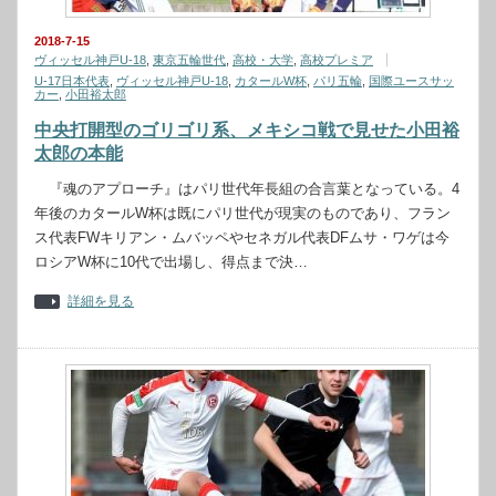
2018-7-15
ヴィッセル神戸U-18
,
東京五輪世代
,
高校・大学
,
高校プレミア
U-17日本代表
,
ヴィッセル神戸U-18
,
カタールW杯
,
パリ五輪
,
国際ユースサッ
カー
,
小田裕太郎
中央打開型のゴリゴリ系、メキシコ戦で見せた小田裕
太郎の本能
『魂のアプローチ』はパリ世代年長組の合言葉となっている。4
年後のカタールW杯は既にパリ世代が現実のものであり、フラン
ス代表FWキリアン・ムバッペやセネガル代表DFムサ・ワゲは今
ロシアW杯に10代で出場し、得点まで決…
詳細を見る