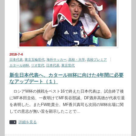
2018-7-4
日本代表
,
東京五輪世代
,
海外サッカー
,
高校・大学
,
高校プレミア
カタールW杯
,
リオ世代
,
日本代表
,
東京世代
新生日本代表へ、カタールW杯に向けた4年間に必要
なアップデート（１）
ロシアW杯の挑戦をベスト16で終えた日本代表は、試合終了後
にMF本田圭佑、一夜明けてMF長谷部誠、DF酒井高徳が代表引退
を表明した。またFW乾貴士、MF香川真司も次回のW杯出場に関
しての意志が無い旨を顕示したことで…
詳細を見る