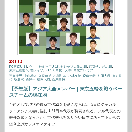
2018-8-2
FC東京U-18
,
ヴィッセル神戸U-18
,
セレッソ大阪U-18
,
京都サンガU-18
,
東京五輪世代
,
柏レイソルU-18
,
高校・大学
,
高校プレミア
三好康児
,
中山雄太
,
久保建英
,
小川航基
,
小林友希
,
斎藤光毅
,
杉岡大暉
,
東京世
代
,
板倉滉
,
森保一
,
橋岡大樹
,
菅原由勢
【予想版】アジア大会メンバー｜東京五輪を戦うベー
スチームの現在地
予想として現状の東京世代21名を選ぶならば。 3日にジャカル
タ・アジア大会に臨むU-21日本代表が発表される。フル代表との
兼任監督となったが、世代交代を図りたい日本にあって下からの
突き上げがシステマティッ…