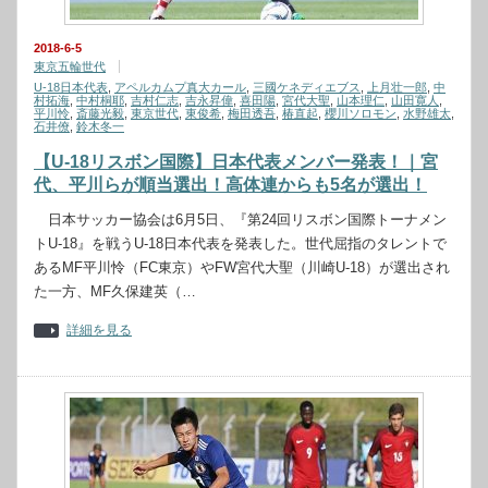
2018-6-5
東京五輪世代
U-18日本代表
,
アペルカムプ真大カール
,
三國ケネディエブス
,
上月壮一郎
,
中
村拓海
,
中村桐耶
,
吉村仁志
,
吉永昇偉
,
喜田陽
,
宮代大聖
,
山本理仁
,
山田寛人
,
平川怜
,
斎藤光毅
,
東京世代
,
東俊希
,
梅田透吾
,
椿直起
,
櫻川ソロモン
,
水野雄太
,
石井僚
,
鈴木冬一
【U-18リスボン国際】日本代表メンバー発表！｜宮
代、平川らが順当選出！高体連からも5名が選出！
日本サッカー協会は6月5日、『第24回リスボン国際トーナメン
トU-18』を戦うU-18日本代表を発表した。世代屈指のタレントで
あるMF平川怜（FC東京）やFW宮代大聖（川崎U-18）が選出され
た一方、MF久保建英（…
詳細を見る