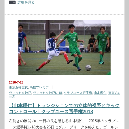
詳細を見る
2018-7-25
東京五輪世代
,
高校プレミア
ヴィッセル神戸
,
ヴィッセル神戸U-18
,
クラブユース選手権
,
山本理仁
,
東京Vユ
ース
【山本理仁】トランジションでの立体的視野とキック
コントロール｜クラブユース選手権2018
左利きの展開力に一日の長を感じる山本理仁 2018年のクラブユ
ース選手権U-18大会も25日にグループリーグを終えた。ゴールシ