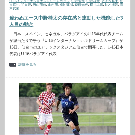
U-16インターナショナルドリームカップ
,
中野伸哉
,
中野桂太
,
佐々木雅士
,
佐
古真礼
,
半田陸
,
唐山翔自
,
山内翔
,
成岡輝瑠
,
斎藤光毅
,
横川旦陽
,
鈴木海音
,
青
木友佑
違わぬエース中野桂太の存在感と連動した機能した3
人目の動き
日本、スペイン、セネガル、パラグアイのU-16年代代表チーム
が総当たりで争う『U-16インターナショナルドリームカップ』が
13日、仙台市のユアテックスタジアム仙台で開幕した。U-16日本
代表はU-16パラグアイ代表…
詳細を見る