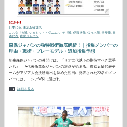
2018-9-1
日本代表
,
東京五輪世代
コスタリカ戦
,
シュミット・ダニエル
,
チリ戦
,
伊藤達哉
,
佐々木翔
,
堂安律
,
日
本代表
,
森保ジャパン
森保ジャパンの独特戦術徹底解析！｜招集メンバーの
理由・戦術・プレーモデル・追加招集予想
新生森保ジャパンの幕開けは、『リオ世代以下の期待すべき選手
たち』 A代表版森保ジャパンの旅路が始まる。東京五輪代表チ
ームがアジア大会決勝進出を決めた翌日に発表された23名のメン
バーには、ロシアW杯に選ばれ…
詳細を見る