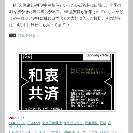
MF久保建英やFW中村敬斗といったU-17W杯に出場し、今季の
J1を沸かせた若武者らが不在。MF堂安律が招集されていないがど
うやらロシアW杯に挑む日本代表の大枠に入った模様。その情報
は、4月中に弊社にも入ってきてい…
詳細を見る
2018-3-27
代表チーム
,
日本代表
,
東京五輪世代
,
海外サッカー
,
評価開発
,
野球
,
高
校・大学
DAZN
,
F1
,
Jリーグ
,
スポーツの新しい本拠地
,
ダーツ
,
テニス
,
バスケ
,
バレー
,