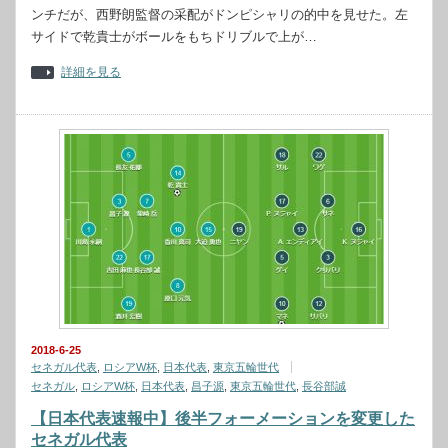
ンチだが、西野朗監督の采配がドンピシャリの的中を見せた。左
サイドで乾貴士がボールをもちドリブルで上が…
詳細を見る
2018-6-25
セネガル代表
,
ロシアW杯
,
日本代表
,
東京五輪世代
セネガル
,
ロシアW杯
,
日本代表
,
昌子源
,
東京五輪世代
,
長谷部誠
【日本代表速報中】後半フォーメーションを変更した
セネガル代表