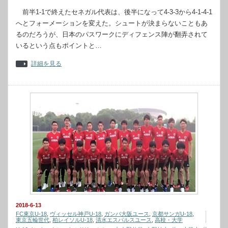
前半1-1で終えたセネガル代表は、後半になって4-3-3から4-1-4-1
へとフォーメーションを変えた。シュートが決まらないこともあ
るのだろうが、日本のパスワークにディフェンス陣が翻弄されて
いるという点もポイントと…
詳細を見る
2018-6-13
FC東京U-18
,
ヴィッセル神戸U-18
,
ガンバ大阪ユース
,
京都サンガU-18
,
東京五輪世代
,
柏レイソルU-18
,
清水エスパルスユース
,
高校・大学