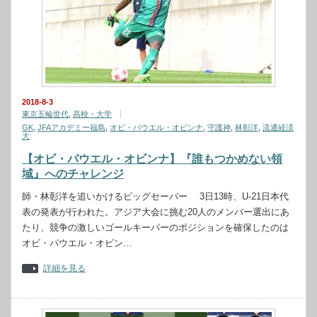
2018-8-3
東京五輪世代
,
高校・大学
GK
,
JFAアカデミー福島
,
オビ・パウエル・オビンナ
,
守護神
,
林彰洋
,
流通経済
大
【オビ・パウエル・オビンナ】『誰もつかめない領
域』へのチャレンジ
師・林彰洋を追いかけるビッグセーバー 3日13時、U-21日本代
表の発表が行われた。アジア大会に挑む20人のメンバー選出にあ
たり、競争の激しいゴールキーパーのポジションを確保したのは
オビ・パウエル・オビン…
詳細を見る