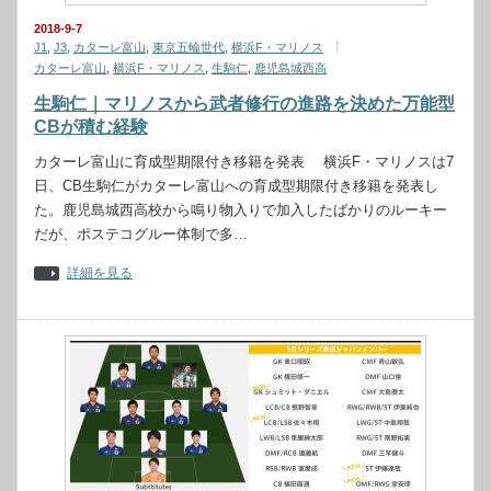
2018-9-7
J1
,
J3
,
カターレ富山
,
東京五輪世代
,
横浜F・マリノス
カターレ富山
,
横浜F・マリノス
,
生駒仁
,
鹿児島城西高
生駒仁｜マリノスから武者修行の進路を決めた万能型
CBが積む経験
カターレ富山に育成型期限付き移籍を発表 横浜F・マリノスは7
日、CB生駒仁がカターレ富山への育成型期限付き移籍を発表し
た。鹿児島城西高校から鳴り物入りで加入したばかりのルーキー
だが、ポステコグルー体制で多…
詳細を見る