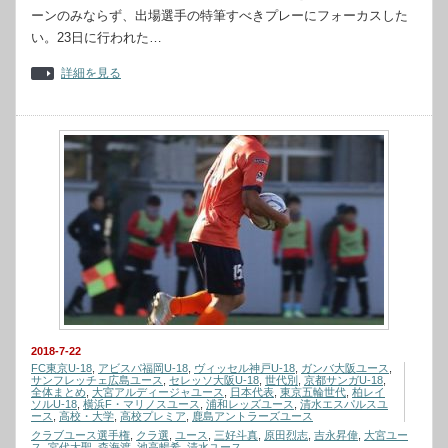
ーンのみならず、出場選手の特筆すべきプレーにフォーカスした
い。23日に行われた…
詳細を見る
2018-7-22
FC東京U-18
,
アビスパ福岡U-18
,
ヴィッセル神戸U-18
,
ガンバ大阪ユース
,
サンフレッチェ広島ユース
,
セレッソ大阪U-18
,
世代別
,
京都サンガU-18
,
全体まとめ
,
大宮アルディージャユース
,
日本代表
,
東京五輪世代
,
柏レイ
ソルU-18
,
横浜F・マリノスユース
,
浦和レッズユース
,
清水エスパルスユ
ース
,
高校・大学
,
高校プレミア
,
鹿島アントラーズユース
クラブユース選手権
,
クラ選
,
ユース
,
三好斗真
,
原田烈志
,
吉永昇偉
,
大宮ユー
ス
,
宮代大聖
,
森海渡
,
池高暢希
,
清水ユース