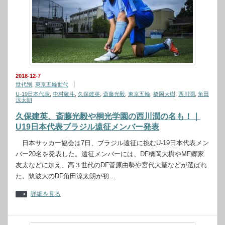
2018-12-7
世代別
,
東京五輪世代
U-19日本代表
,
中村敬斗
,
久保建英
,
斎藤光毅
,
東京五輪
,
橋岡大樹
,
西川潤
,
角田
涼太朗
久保建英、斎藤光毅や桐光学園の西川潤の名も！｜
U19日本代表ブラジル遠征メンバー発表
日本サッカー協会は7日、ブラジル遠征に挑むU-19日本代表メン
バー20名を発表した。遠征メンバーには、DF橋岡大樹やMF郷家
友太などに加え、高３世代のDF菅原由勢や宮代大聖などが選ばれ
た。筑波大のDF角田涼太朗が初…
詳細を見る