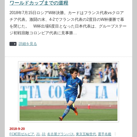
ワールドカップまでの道程
2018年7月15日ロシアW杯決勝。カードはフランス代表vsクロア
チア代表。激闘の末、4-2でフランス代表の2度目のW杯優勝で幕
を閉じた。 W杯出場6度目となった日本代表は、グループステー
ジ初戦宿敵コロンビア代表に見事勝…
詳細を見る
2018-9-20
FC町田ゼルビア
,
J1
,
J2
,
名古屋グランパス
,
東京五輪世代
,
選手名鑑