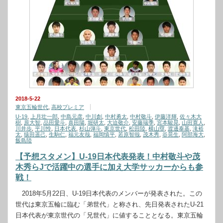
2018-5-22
東京五輪世代
,
高校プレミア
U-19
,
上月壮一郎
,
中島元彦
,
中川創
,
中村勇太
,
中村敬斗
,
伊藤洋輝
,
佐々木大
樹
,
原大智
,
品田愛斗
,
喜田陽
,
堀研太
,
大迫敬介
,
安藤瑞季
,
宮本駿晃
,
山田寛人
,
川井歩
,
平川怜
,
日本代表
,
杉山弾斗
,
東京世代
,
松田陸
,
横山塁
,
渡邊泰基
,
滝裕
太
,
猿田遥己
,
生駒仁
,
福元友哉
,
福岡慎平
,
若原智哉
,
茂木秀
,
谷晃生
,
阿部海大
,
飯島陸
【予想スタメン】U-19日本代表発表！中村敬斗や茂
木秀らJで活躍中の選手に加え大学サッカーからも参
戦！
2018年5月22日、U-19日本代表のメンバーが発表された。この
世代は東京五輪に臨む「弟世代」と称され、先日発表されたU-21
日本代表が東京世代の「兄世代」に値することとなる。東京五輪