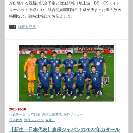
が出場する最新の試合予定と放送情報（地上波・BS・CS・イン
ターネット中継）や、試合開始時刻等生中継が決まった際の放送
時間など、随時速報にてお伝えしま…
詳細を見る
2018-10-18
代表チーム
,
日本代表
,
東京五輪世代
,
海外サッカー
日本代表
,
森保ジャパン
,
森保一
【新生・日本代表】森保ジャパンの2022年カタール