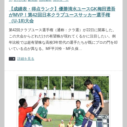
【成績表・得点ランク】優勝清水ユースGK梅田透吾
がMVP！第42回日本クラブユースサッカー選手権
（U-18)大会
第42回クラブユース選手権（通称：クラ選）が22日に開幕した。
この大会からどれだけの有望株が現れてくるかに注目したい。例
年比較では超有望株な高校3年世代の選手たちが既にプロの門を叩
いている点が異なる。MF平川怜・MF久保…
詳細を見る