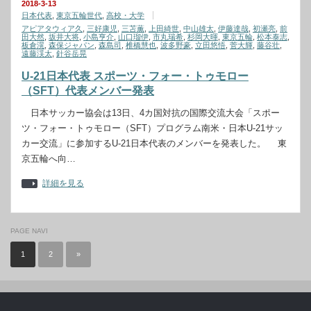
2018-3-13
日本代表
,
東京五輪世代
,
高校・大学
アピアタウィア久
,
三好康児
,
三苫薫
,
上田綺世
,
中山雄太
,
伊藤達哉
,
初瀬亮
,
前
田大然
,
坂井大将
,
小島亨介
,
山口瑠伊
,
市丸瑞希
,
杉岡大暉
,
東京五輪
,
松本泰志
,
板倉滉
,
森保ジャパン
,
森島司
,
椎橋慧也
,
波多野豪
,
立田悠悟
,
菅大輝
,
藤谷壮
,
遠藤渓太
,
針谷岳晃
U-21日本代表 スポーツ・フォー・トゥモロー
（SFT）代表メンバー発表
日本サッカー協会は13日、4カ国対抗の国際交流大会「スポー
ツ・フォー・トゥモロー（SFT）プログラム南米・日本U-21サッ
カー交流」に参加するU-21日本代表のメンバーを発表した。 東
京五輪へ向…
詳細を見る
PAGE NAVI
1
2
»