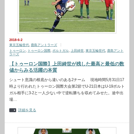
2018-6-2
東京五輪世代
,
鹿島アントラーズ
トゥーロン
,
トゥーロン国際
,
ポルトガル
,
上田綺世
,
東京五輪世代
,
鹿島アント
ラーズ
【トゥーロン国際】上田綺世が残した最高と最低の数
値からみる活躍の本質
シュート意識の根底から違いのある2チーム 現地時間5月31日17
時より行われたトゥーロン国際大会第2節でU-21日本はU-19ポルト
ガル相手に3-2と一人少ない中で逆転勝ちを収めてみせた。途中出
場…
詳細を見る