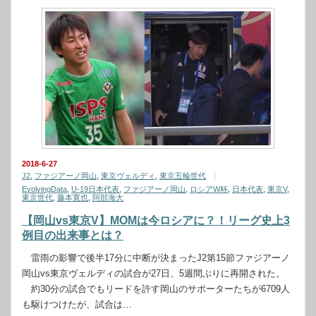
2018-6-27
J2
,
ファジアーノ岡山
,
東京ヴェルディ
,
東京五輪世代
EvolvingData
,
U-19日本代表
,
ファジアーノ岡山
,
ロシアW杯
,
日本代表
,
東京V
,
東京世代
,
藤本寛也
,
阿部海大
【岡山vs東京V】MOMは今ロシアに？！リーグ史上3
例目の出来事とは？
雷雨の影響で後半17分に中断が決まったJ2第15節ファジアーノ
岡山vs東京ヴェルディの試合が27日、5週間ぶりに再開された。
約30分の試合でもリードを許す岡山のサポーターたちが6709人
も駆けつけたが、試合は…