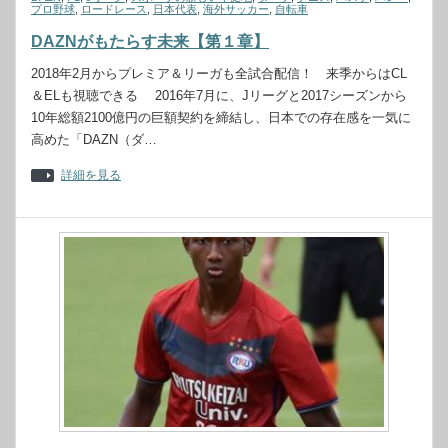
プロ野球
,
ロードレース
,
日本代表
,
海外サッカー
,
自転車
DAZNがもたらす未来【第１章】
2018年2月からプレミア＆リーガも全試合配信！ 来季からはCL
＆ELも視聴できる 2016年7月に、Jリーグと2017シーズンから
10年総額2100億円の巨額契約を締結し、日本での存在感を一気に
高めた「DAZN（ダ…
詳細を見る