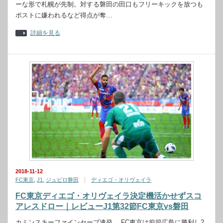
ーな形で札幌が先制。対する磐田の田口もフリーキックを放つも
ポストに嫌われるなど得点が奪…
詳細を見る
2018-11-12
FC東京
,
J1
,
ジュビロ磐田
ディエゴ・オリヴェイラ
FC東京ディエゴ・オリヴェイラ決定機活かせずスコ
アレスドロー｜レビューJ1第32節FC東京vs磐田
カミンスキーファインセーブ連発 FC東京は前節広島に勝利し2