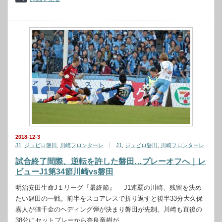
2018-12-3
J1
,
ジュビロ磐田
,
川崎フロンターレ
J1
,
ジュビロ磐田
,
川崎フロンターレ
試合終了間際、逆転を許した磐田…プレーオフへ｜レ
ビューJ1第34節川崎vs磐田
明治安田生命J１リーグ『最終節』 J1連覇の川崎、残留を決め
たい磐田の一戦。前半をスコアレスで折り返すと後半33分大久保
嘉人が値千金のヘディング弾が決まり磐田が先制。川崎も直後の
38分にセットプレーから奈良竜樹が…