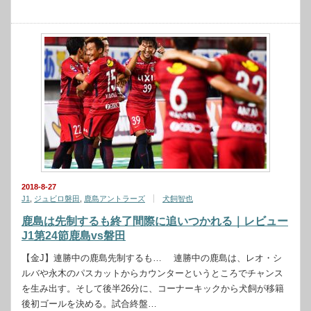
2018-8-27
J1
,
ジュビロ磐田
,
鹿島アントラーズ
犬飼智也
鹿島は先制するも終了間際に追いつかれる｜レビュー
J1第24節鹿島vs磐田
【金J】連勝中の鹿島先制するも… 連勝中の鹿島は、レオ・シ
ルバや永木のパスカットからカウンターというところでチャンス
を生み出す。そして後半26分に、コーナーキックから犬飼が移籍
後初ゴールを決める。試合終盤…