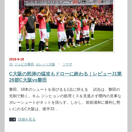
2018-9-18
J1
,
ジュビロ磐田
,
セレッソ大阪
ソウザ
C大阪の怒涛の猛攻もドローに終わる｜レビューJ1第
26節C大阪vs磐田
磐田、18本のシュートを浴びるも1点に抑える 試合は、磐田の
先制で動く。キム ジンヒョンの処理ミスを見逃さず櫻内の見事な
ボレーシュートがネットを揺らす。しかし、前節浦和に勝利し勢
いにのるC大阪は、後半33…
詳細を見る