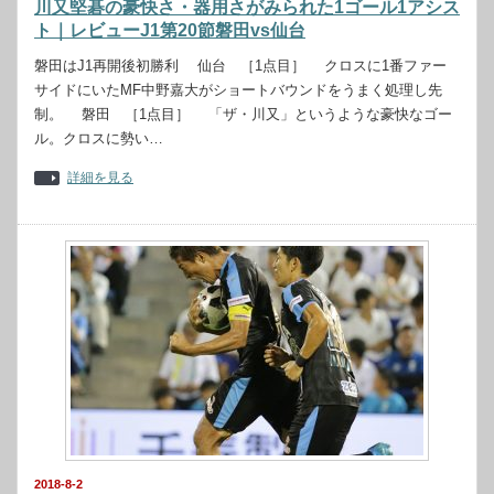
川又堅碁の豪快さ・器用さがみられた1ゴール1アシス
ト｜レビューJ1第20節磐田vs仙台
磐田はJ1再開後初勝利 仙台 ［1点目］ クロスに1番ファー
サイドにいたMF中野嘉大がショートバウンドをうまく処理し先
制。 磐田 ［1点目］ 「ザ・川又」というような豪快なゴー
ル。クロスに勢い…
詳細を見る
2018-8-2