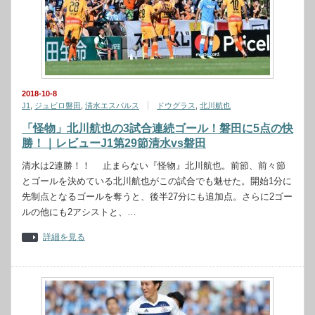
2018-10-8
J1
,
ジュビロ磐田
,
清水エスパルス
ドウグラス
,
北川航也
「怪物」北川航也の3試合連続ゴール！磐田に5点の快
勝！｜レビューJ1第29節清水vs磐田
清水は2連勝！！ 止まらない『怪物』北川航也。前節、前々節
とゴールを決めている北川航也がこの試合でも魅せた。開始1分に
先制点となるゴールを奪うと、後半27分にも追加点。さらに2ゴー
ルの他にも2アシストと、…
詳細を見る