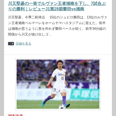
川又堅碁の一発でルヴァン王者湘南を下し、7試合ぶ
りの勝利｜レビューJ1第28節磐田vs湘南
川又堅碁、今季二桁得点 15位のジュビロ磐田は、13位のルヴァ
ン王者湘南ベルマーレをホームヤマハスタジアムに迎えた。前半
は湘南が思うように形を作れず磐田ペースが続く。前半34分縦の
関係から川又が抜け出しゴ…
詳細を見る
2018-10-28