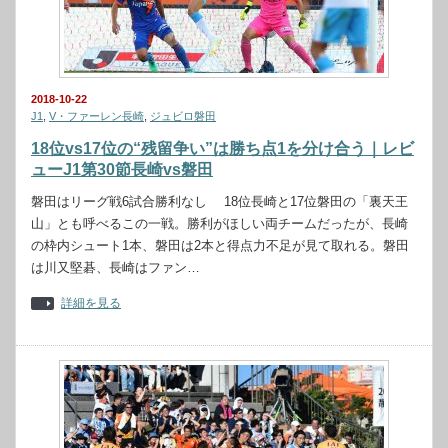
2018-10-22
J1
,
V・ファーレン長崎
,
ジュビロ磐田
18位vs17位の“残留争い”は勝ち点1を分け合う｜レビ
ューJ1第30節長崎vs磐田
磐田はリーグ戦6試合勝利なし 18位長崎と17位磐田の「裏天王
山」とも呼べるこの一戦。勝利がほしい両チームだったが、長崎
の枠内シュート1本、磐田は2本と得点力不足が見て取れる。磐田
は川又堅碁、長崎はファン…
詳細を見る