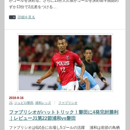
がゴールを決める。さらに13分大久保がゴールを決め前半開始わ
ずか13分で2点差をつける…
詳細を見る
2018-8-16
J1
,
ジュビロ磐田
,
浦和レッズ
ファブリシオ
ファブリシオがハットトリック！磐田に4発完封勝利
｜レビューJ1第22節浦和vs磐田
ファブリシオは6試合に出場し5ゴールの活躍 浦和は前節の鳥栖