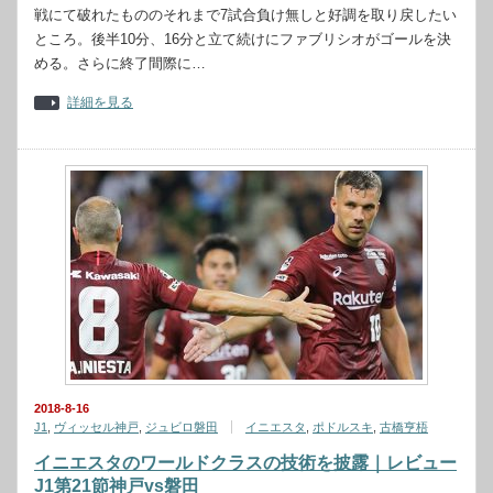
戦にて破れたもののそれまで7試合負け無しと好調を取り戻したい
ところ。後半10分、16分と立て続けにファブリシオがゴールを決
める。さらに終了間際に…
詳細を見る
2018-8-16
J1
,
ヴィッセル神戸
,
ジュビロ磐田
イニエスタ
,
ポドルスキ
,
古橋亨梧
イニエスタのワールドクラスの技術を披露｜レビュー
J1第21節神戸vs磐田