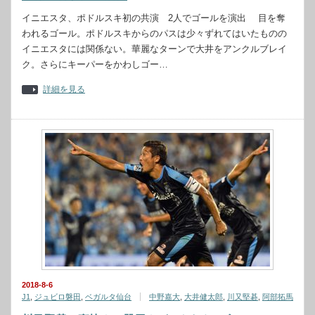
イニエスタ、ポドルスキ初の共演 2人でゴールを演出 目を奪
われるゴール。ポドルスキからのパスは少々ずれてはいたものの
イニエスタには関係ない。華麗なターンで大井をアンクルブレイ
ク。さらにキーパーをかわしゴー…
詳細を見る
2018-8-6
J1
,
ジュビロ磐田
,
ベガルタ仙台
中野嘉大
,
大井健太郎
,
川又堅碁
,
阿部拓馬