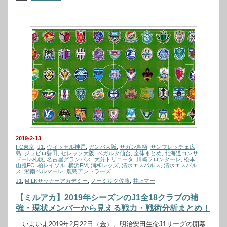
2019-2-13
FC東京
,
J1
,
ヴィッセル神戸
,
ガンバ大阪
,
サガン鳥栖
,
サンフレッチェ広
島
,
ジュビロ磐田
,
セレッソ大阪
,
ベガルタ仙台
,
全体まとめ
,
北海道コンサ
ドーレ札幌
,
名古屋グランパス
,
大分トリニータ
,
川崎フロンターレ
,
松本
山雅FC
,
柏レイソル
,
横浜FM
,
浦和レッズ
,
清水エスパルス
,
清水エスパル
ス
,
湘南ベルマーレ
,
鹿島アントラーズ
J1
,
MILKサッカーアカデミー
,
ノーミルク佐藤
,
井上マー
【ミルアカ】2019年シーズンのJ1全18クラブの補
強・現状メンバーから見える戦力・戦術分析まとめ！
いよいよ2019年2月22日（金）、明治安田生命J1リーグの開幕