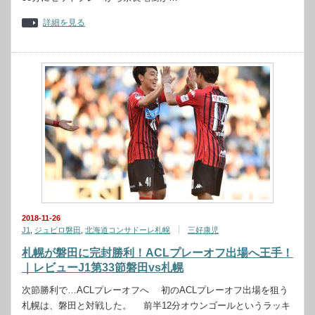
詳細を見る
2018-11-26
J1
,
ジュビロ磐田
,
北海道コンサドーレ札幌
三好康児
札幌が磐田に完封勝利！ACLプレーオフ出場へ王手！
｜レビューJ1第33節磐田vs札幌
次節勝利で…ACLプレーオフへ 初のACLプレーオフ出場を狙う
札幌は、磐田と対戦した。 前半12分オウンゴールというラッキ