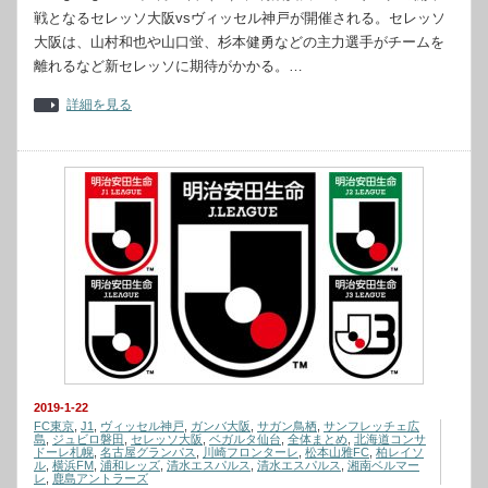
戦となるセレッソ大阪vsヴィッセル神戸が開催される。セレッソ
大阪は、山村和也や山口蛍、杉本健勇などの主力選手がチームを
離れるなど新セレッソに期待がかかる。…
詳細を見る
2019-1-22
FC東京
,
J1
,
ヴィッセル神戸
,
ガンバ大阪
,
サガン鳥栖
,
サンフレッチェ広
島
,
ジュビロ磐田
,
セレッソ大阪
,
ベガルタ仙台
,
全体まとめ
,
北海道コンサ
ドーレ札幌
,
名古屋グランパス
,
川崎フロンターレ
,
松本山雅FC
,
柏レイソ
ル
,
横浜FM
,
浦和レッズ
,
清水エスパルス
,
清水エスパルス
,
湘南ベルマー
レ
,
鹿島アントラーズ