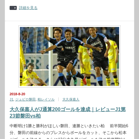
詳細を見る
2018-8-20
J1
,
ジュビロ磐田
,
柏レイソル
大久保嘉人
大久保嘉人がJ通算200ゴールを達成｜レビューJ1第
23節磐田vs柏
中断明け1勝と勝利がほしい磐田、連勝といきたい柏 前半開始6
分、磐田の前線からのプレスからボールをカット、そこから松本