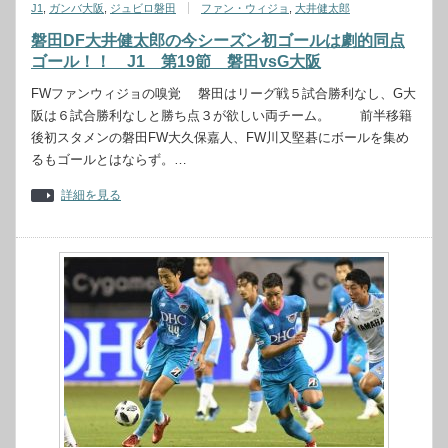
J1
,
ガンバ大阪
,
ジュビロ磐田
ファン・ウィジョ
,
大井健太郎
磐田DF大井健太郎の今シーズン初ゴールは劇的同点
ゴール！！ J1 第19節 磐田vsG大阪
FWファンウィジョの嗅覚 磐田はリーグ戦５試合勝利なし、G大
阪は６試合勝利なしと勝ち点３が欲しい両チーム。 前半移籍
後初スタメンの磐田FW大久保嘉人、FW川又堅碁にボールを集め
るもゴールとはならず。…
詳細を見る