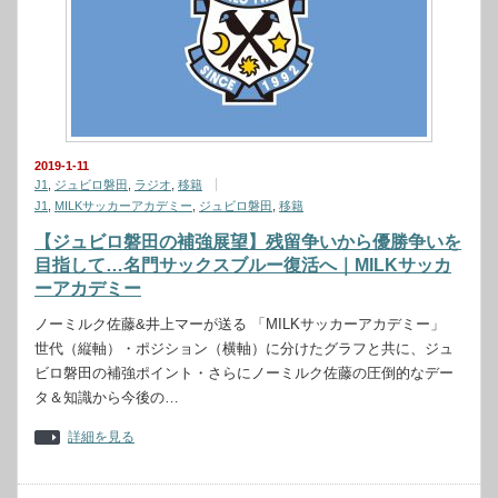
2019-1-11
J1
,
ジュビロ磐田
,
ラジオ
,
移籍
J1
,
MILKサッカーアカデミー
,
ジュビロ磐田
,
移籍
【ジュビロ磐田の補強展望】残留争いから優勝争いを
目指して…名門サックスブルー復活へ｜MILKサッカ
ーアカデミー
ノーミルク佐藤&井上マーが送る 「MILKサッカーアカデミー」
世代（縦軸）・ポジション（横軸）に分けたグラフと共に、ジュ
ビロ磐田の補強ポイント・さらにノーミルク佐藤の圧倒的なデー
タ＆知識から今後の…
詳細を見る