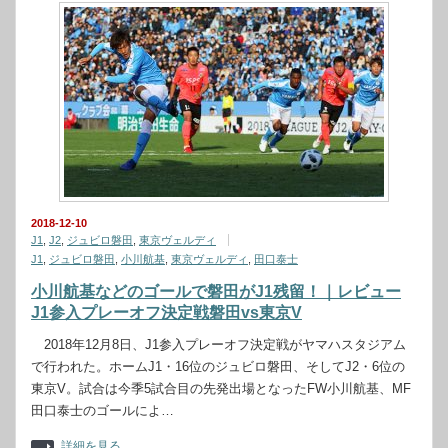
2018-12-10
J1
,
J2
,
ジュビロ磐田
,
東京ヴェルディ
J1
,
ジュビロ磐田
,
小川航基
,
東京ヴェルディ
,
田口泰士
小川航基などのゴールで磐田がJ1残留！｜レビュー
J1参入プレーオフ決定戦磐田vs東京V
2018年12月8日、J1参入プレーオフ決定戦がヤマハスタジアム
で行われた。ホームJ1・16位のジュビロ磐田、そしてJ2・6位の
東京V。試合は今季5試合目の先発出場となったFW小川航基、MF
田口泰士のゴールによ…
詳細を見る