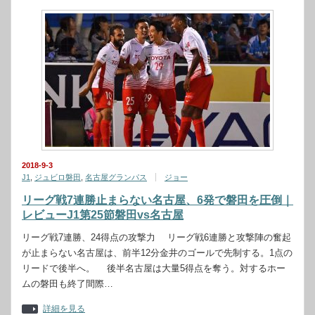
2018-9-3
J1
,
ジュビロ磐田
,
名古屋グランパス
ジョー
リーグ戦7連勝止まらない名古屋、6発で磐田を圧倒｜
レビューJ1第25節磐田vs名古屋
リーグ戦7連勝、24得点の攻撃力 リーグ戦6連勝と攻撃陣の奮起
が止まらない名古屋は、前半12分金井のゴールで先制する。1点の
リードで後半へ。 後半名古屋は大量5得点を奪う。対するホー
ムの磐田も終了間際…
詳細を見る