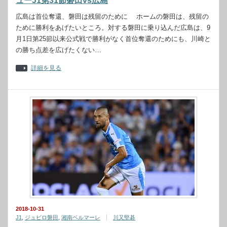
ューJ1第31節磐田vs広島
広島は首位奪還、磐田は残留のために ホームの磐田は、残留の
ために勝利をあげたいところ。対する磐田に乗り込んだ広島は、9
月1日第25節以来公式戦で勝利がなく首位奪還のためにも、川崎と
の勝ち点差を広げたくない…
詳細を見る
2018-10-31
J1
,
ジュビロ磐田
,
湘南ベルマーレ
川又堅碁