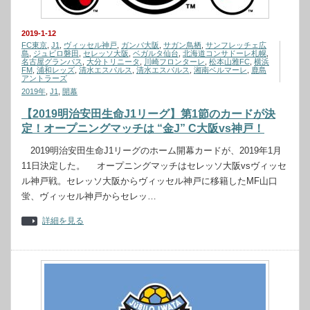
2019-1-12
FC東京
,
J1
,
ヴィッセル神戸
,
ガンバ大阪
,
サガン鳥栖
,
サンフレッチェ広
島
,
ジュビロ磐田
,
セレッソ大阪
,
ベガルタ仙台
,
北海道コンサドーレ札幌
,
名古屋グランパス
,
大分トリニータ
,
川崎フロンターレ
,
松本山雅FC
,
横浜
FM
,
浦和レッズ
,
清水エスパルス
,
清水エスパルス
,
湘南ベルマーレ
,
鹿島
アントラーズ
2019年
,
J1
,
開幕
【2019明治安田生命J1リーグ】第1節のカードが決
定！オープニングマッチは “金J” C大阪vs神戸！
2019明治安田生命J1リーグのホーム開幕カードが、2019年1月
11日決定した。 オープニングマッチはセレッソ大阪vsヴィッセ
ル神戸戦。セレッソ大阪からヴィッセル神戸に移籍したMF山口
蛍、ヴィッセル神戸からセレッ…
詳細を見る