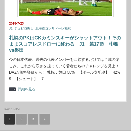
2018-7-23
J1
,
ジュビロ磐田
,
北海道コンサドーレ札幌
札幌のPKはGKカミンスキーがシャットアウト！その
ままスコアレスドローに終わる J1 第17節 札幌
vs磐田
今の日本代表、過去の代表メンバーを回顧するだけでは半減の楽
しみ。これから咲きを担っていく若者たちのチャレンジを見よ！
DAZN無料登録から！ 札幌：磐田 58% 【ボール支配率】 42%
9 【シュート】 7…
詳細を見る
PAGE NAVI
1
2
3
»