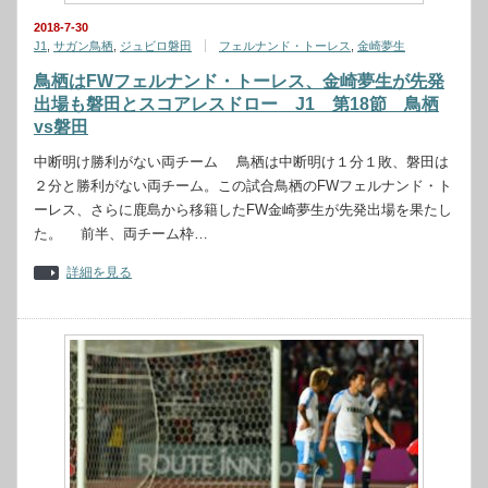
2018-7-30
J1
,
サガン鳥栖
,
ジュビロ磐田
フェルナンド・トーレス
,
金崎夢生
鳥栖はFWフェルナンド・トーレス、金崎夢生が先発
出場も磐田とスコアレスドロー J1 第18節 鳥栖
vs磐田
中断明け勝利がない両チーム 鳥栖は中断明け１分１敗、磐田は
２分と勝利がない両チーム。この試合鳥栖のFWフェルナンド・ト
ーレス、さらに鹿島から移籍したFW金崎夢生が先発出場を果たし
た。 前半、両チーム枠…
詳細を見る