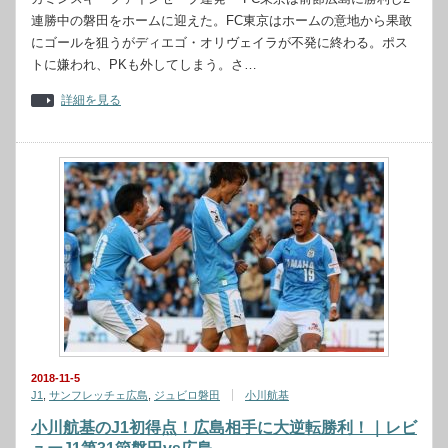
連勝中の磐田をホームに迎えた。FC東京はホームの意地から果敢
にゴールを狙うがディエゴ・オリヴェイラが不発に終わる。ポス
トに嫌われ、PKも外してしまう。さ…
詳細を見る
2018-11-5
J1
,
サンフレッチェ広島
,
ジュビロ磐田
小川航基
小川航基のJ1初得点！広島相手に大逆転勝利！｜レビ