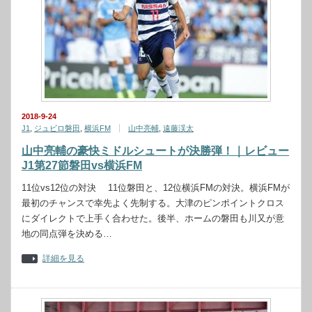
2018-9-24
J1
,
ジュビロ磐田
,
横浜FM
山中亮輔
,
遠藤渓太
山中亮輔の豪快ミドルシュートが決勝弾！｜レビュー
J1第27節磐田vs横浜FM
11位vs12位の対決 11位磐田と、12位横浜FMの対決。横浜FMが
最初のチャンスで幸先よく先制する。大津のピンポイントクロス
にダイレクトで上手く合わせた。後半、ホームの磐田も川又が意
地の同点弾を決める…
詳細を見る