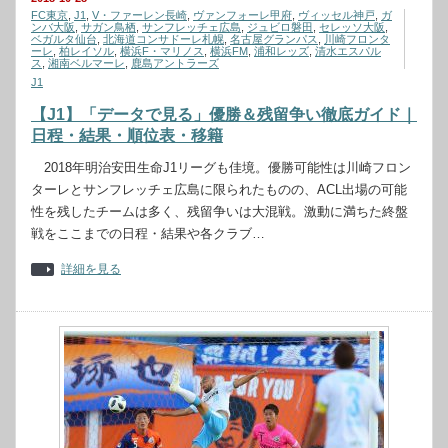
FC東京
,
J1
,
V・ファーレン長崎
,
ヴァンフォーレ甲府
,
ヴィッセル神戸
,
ガ
ンバ大阪
,
サガン鳥栖
,
サンフレッチェ広島
,
ジュビロ磐田
,
セレッソ大阪
,
ベガルタ仙台
,
北海道コンサドーレ札幌
,
名古屋グランパス
,
川崎フロンタ
ーレ
,
柏レイソル
,
横浜F・マリノス
,
横浜FM
,
浦和レッズ
,
清水エスパル
ス
,
湘南ベルマーレ
,
鹿島アントラーズ
J1
【J1】「データで見る」優勝＆残留争い徹底ガイド｜
日程・結果・順位表・移籍
2018年明治安田生命J1リーグも佳境。優勝可能性は川崎フロン
ターレとサンフレッチェ広島に限られたものの、ACL出場の可能
性を残したチームは多く、残留争いは大混戦。激動に満ちた終盤
戦をここまでの日程・結果や各クラブ…
詳細を見る