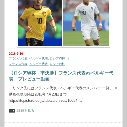
2018-7-10
フランス代表
,
ベルギー代表
,
ロシアW杯
フランス代表
,
ベルギー代表
,
ロシアW杯
【ロシアW杯 準決勝】フランス代表vsベルギー代
表 プレビュー動画
リンク先にはフランス代表・ベルギー代表のメンバー 一覧。 ※
動画視聴期限は2018年7月23日まで
http://lifepicture.co.jp/labo/archives/10634 …
詳細を見る