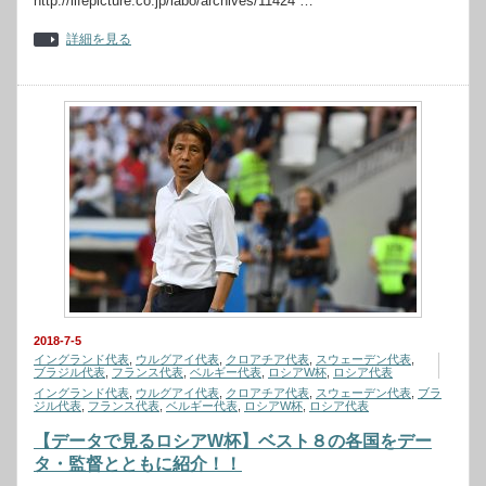
http://lifepicture.co.jp/labo/archives/11424 …
詳細を見る
2018-7-5
イングランド代表
,
ウルグアイ代表
,
クロアチア代表
,
スウェーデン代表
,
ブラジル代表
,
フランス代表
,
ベルギー代表
,
ロシアW杯
,
ロシア代表
イングランド代表
,
ウルグアイ代表
,
クロアチア代表
,
スウェーデン代表
,
ブラ
ジル代表
,
フランス代表
,
ベルギー代表
,
ロシアW杯
,
ロシア代表
【データで見るロシアW杯】ベスト８の各国をデー
タ・監督とともに紹介！！