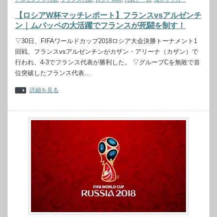
【ロシアW杯マッチレポート】フランスvsアルゼンチ
ン｜ムバッペの大活躍でフランスが死闘を制す！
▽30日、FIFAワールドカップ2018ロシア大会決勝トーナメント1
回戦、フランスvsアルゼンチンがカザン・アリーナ（カザン）で
行われ、4-3でフランス代表が勝利した。 ▽グループCを無敗で首
位突破したフランス代表…
詳細を見る