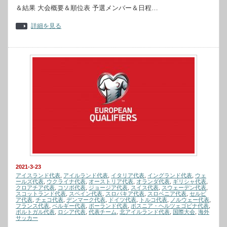
＆結果 大会概要＆順位表 予選メンバー＆日程…
詳細を見る
2021-3-23
アイスランド代表
,
アイルランド代表
,
イタリア代表
,
イングランド代表
,
ウェ
ールズ代表
,
ウクライナ代表
,
オーストリア代表
,
オランダ代表
,
ギリシャ代表
,
クロアチア代表
,
コソボ代表
,
ジョージア代表
,
スイス代表
,
スウェーデン代表
,
スコットランド代表
,
スペイン代表
,
スロバキア代表
,
スロベニア代表
,
セルビ
ア代表
,
チェコ代表
,
デンマーク代表
,
ドイツ代表
,
トルコ代表
,
ノルウェー代表
,
フランス代表
,
ベルギー代表
,
ポーランド代表
,
ボスニア・ヘルツェゴビナ代表
,
ポルトガル代表
,
ロシア代表
,
代表チーム
,
北アイルランド代表
,
国際大会
,
海外
サッカー