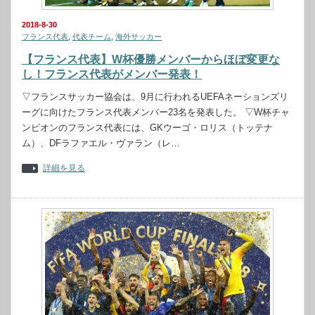
2018-8-30
フランス代表
,
代表チーム
,
海外サッカー
【フランス代表】W杯優勝メンバーからほぼ変更な
し！フランス代表がメンバー発表！
▽フランスサッカー協会は、9月に行われるUEFAネーションズリ
ーグに向けたフランス代表メンバー23名を発表した。 ▽W杯チャ
ンピオンのフランス代表には、GKウーゴ・ロリス（トッテナ
ム）、DFラファエル・ヴァラン（レ…
詳細を見る