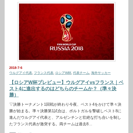
2018-7-6
ウルグアイ代表
,
フランス代表
,
ロシアW杯
,
代表チーム
,
海外サッカー
【ロシアW杯プレビュー】ウルグアイvsフランス｜ベ
スト4に進出するのはどちらのチームか？（準々決
勝）
▽決勝トーナメント1回戦が終わり今夜、ベスト4をかけて準々決
勝が始まる。準々決勝第1試合は、ポルトガルを撃破しベスト8に
進んだウルグアイ代表と、アルゼンチンと壮絶な打ち合いを制し
たフランス代表が激突する。両チームは過去8…