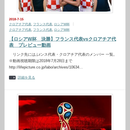
2018-7-15
クロアチア代表
,
フランス代表
,
ロシアW杯
クロアチア代表
,
フランス代表
,
ロシアW杯
【ロシアW杯 決勝】フランス代表vsクロアチア代
表 プレビュー動画
リンク先にはふrンス代表・クロアチア代表のメンバー 一覧。
※動画視聴期限は2018年7月28日まで
http://lifepicture.co.jp/labo/archives/10634…
詳細を見る