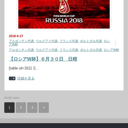
2018-6-27
アルゼンチン代表
,
ウルグアイ代表
,
フランス代表
,
ポルトガル代表
,
ロシ
アW杯
アルゼンチン代表
,
ウルグアイ代表
,
フランス代表
,
ポルトガル代表
,
ロシアW杯
【ロシアW杯】６月３０日 日程
[table id=1611 /]…
詳細を見る
PAGE NAVI
1
2
3
»