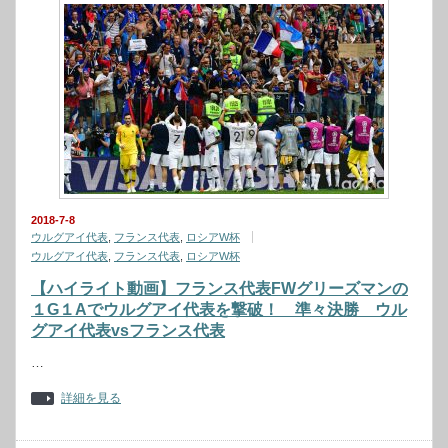
2018-7-8
ウルグアイ代表
,
フランス代表
,
ロシアW杯
ウルグアイ代表
,
フランス代表
,
ロシアW杯
【ハイライト動画】フランス代表FWグリーズマンの
１G１Aでウルグアイ代表を撃破！ 準々決勝 ウル
グアイ代表vsフランス代表
…
詳細を見る