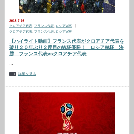
2018-7-16
クロアチア代表
,
フランス代表
,
ロシアW杯
クロアチア代表
,
フランス代表
,
ロシアW杯
【ハイライト動画】フランス代表がクロアチア代表を
破り２０年ぶり２度目のW杯優勝！ ロシアW杯 決
勝 フランス代表vsクロアチア代表
…
詳細を見る