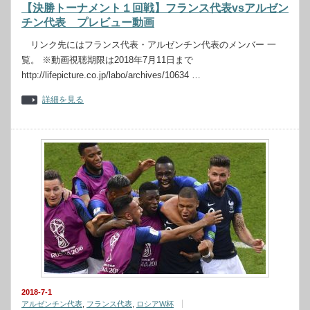
【決勝トーナメント１回戦】フランス代表vsアルゼン
チン代表 プレビュー動画
リンク先にはフランス代表・アルゼンチン代表のメンバー 一
覧。 ※動画視聴期限は2018年7月11日まで
http://lifepicture.co.jp/labo/archives/10634 …
詳細を見る
2018-7-1
アルゼンチン代表
,
フランス代表
,
ロシアW杯