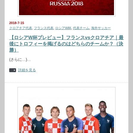
2018-7-15
クロアチア代表
,
フランス代表
,
ロシアW杯
,
代表チーム
,
海外サッカー
【ロシアW杯プレビュー】フランスvsクロアチア｜最
後にトロフィーを掲げるのはどちらのチームか？（決
勝）
(さらに…)…
詳細を見る