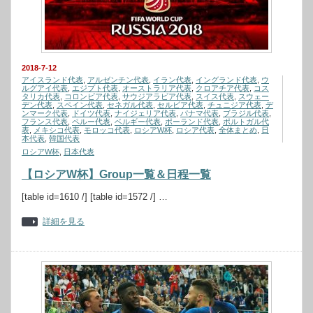
2018-7-12
アイスランド代表
,
アルゼンチン代表
,
イラン代表
,
イングランド代表
,
ウ
ルグアイ代表
,
エジプト代表
,
オーストラリア代表
,
クロアチア代表
,
コス
タリカ代表
,
コロンビア代表
,
サウジアラビア代表
,
スイス代表
,
スウェー
デン代表
,
スペイン代表
,
セネガル代表
,
セルビア代表
,
チュニジア代表
,
デ
ンマーク代表
,
ドイツ代表
,
ナイジェリア代表
,
パナマ代表
,
ブラジル代表
,
フランス代表
,
ペルー代表
,
ベルギー代表
,
ポーランド代表
,
ポルトガル代
表
,
メキシコ代表
,
モロッコ代表
,
ロシアW杯
,
ロシア代表
,
全体まとめ
,
日
本代表
,
韓国代表
ロシアW杯
,
日本代表
【ロシアW杯】Group一覧＆日程一覧
[table id=1610 /] [table id=1572 /] …
詳細を見る