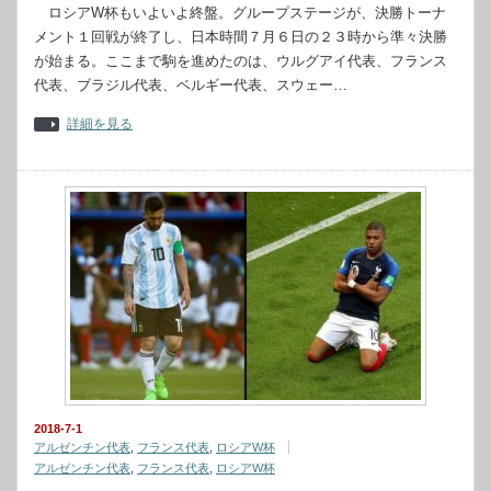
ロシアW杯もいよいよ終盤。グループステージが、決勝トーナ
メント１回戦が終了し、日本時間７月６日の２３時から準々決勝
が始まる。ここまで駒を進めたのは、ウルグアイ代表、フランス
代表、ブラジル代表、ベルギー代表、スウェー…
詳細を見る
2018-7-1
アルゼンチン代表
,
フランス代表
,
ロシアW杯
アルゼンチン代表
,
フランス代表
,
ロシアW杯