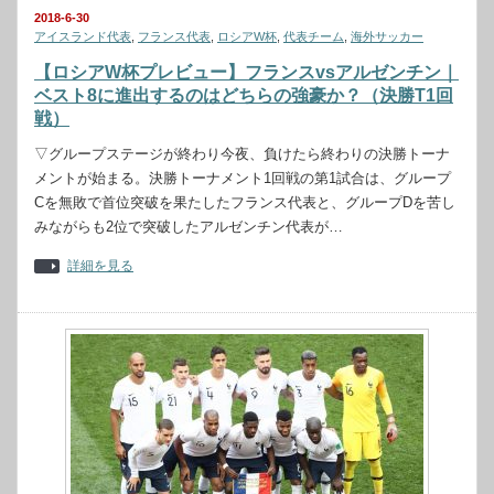
2018-6-30
アイスランド代表
,
フランス代表
,
ロシアW杯
,
代表チーム
,
海外サッカー
【ロシアW杯プレビュー】フランスvsアルゼンチン｜
ベスト8に進出するのはどちらの強豪か？（決勝T1回
戦）
▽グループステージが終わり今夜、負けたら終わりの決勝トーナ
メントが始まる。決勝トーナメント1回戦の第1試合は、グループ
Cを無敗で首位突破を果たしたフランス代表と、グループDを苦し
みながらも2位で突破したアルゼンチン代表が…
詳細を見る