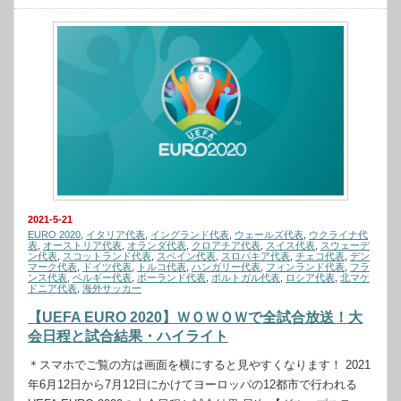
2021-5-21
EURO 2020
,
イタリア代表
,
イングランド代表
,
ウェールズ代表
,
ウクライナ代
表
,
オーストリア代表
,
オランダ代表
,
クロアチア代表
,
スイス代表
,
スウェーデ
ン代表
,
スコットランド代表
,
スペイン代表
,
スロバキア代表
,
チェコ代表
,
デン
マーク代表
,
ドイツ代表
,
トルコ代表
,
ハンガリー代表
,
フィンランド代表
,
フラ
ンス代表
,
ベルギー代表
,
ポーランド代表
,
ポルトガル代表
,
ロシア代表
,
北マケ
ドニア代表
,
海外サッカー
【UEFA EURO 2020】ＷＯＷＯＷで全試合放送！大
会日程と試合結果・ハイライト
＊スマホでご覧の方は画面を横にすると見やすくなります！ 2021
年6月12日から7月12日にかけてヨーロッパの12都市で行われる