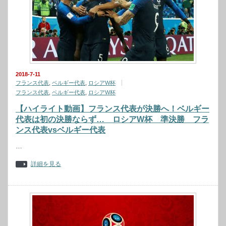
2018-7-11
フランス代表
,
ベルギー代表
,
ロシアW杯
フランス代表
,
ベルギー代表
,
ロシアW杯
【ハイライト動画】フランス代表が決勝へ！ベルギー
代表は初の決勝ならず… ロシアW杯 準決勝 フラ
ンス代表vsベルギー代表
…
詳細を見る