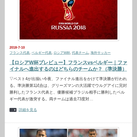
2018-7-10
フランス代表
,
ベルギー代表
,
ロシアW杯
,
代表チーム
,
海外サッカー
【ロシアW杯プレビュー】フランスvsベルギー｜ファ
イナルへ進出するのはどちらのチームか？（準決勝）
▽ベスト4が出揃い今夜、ファイナル進出をかけて準決勝が行われ
る。準決勝第1試合は、グリーズマンの大活躍でウルグアイに完封
勝利したフランス代表と、優勝候補ブラジル相手に勝利したベル
ギー代表が激突する。両チームは過去73度対…
詳細を見る