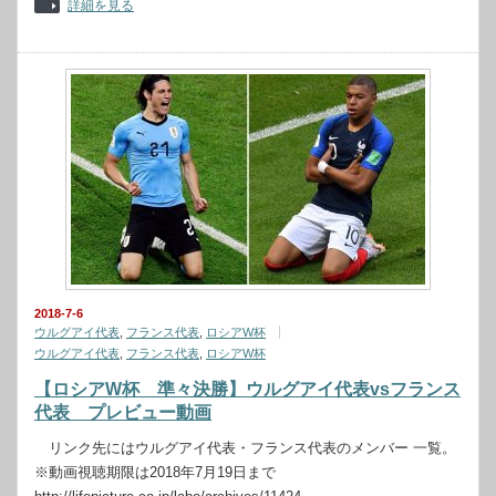
詳細を見る
2018-7-6
ウルグアイ代表
,
フランス代表
,
ロシアW杯
ウルグアイ代表
,
フランス代表
,
ロシアW杯
【ロシアW杯 準々決勝】ウルグアイ代表vsフランス
代表 プレビュー動画
リンク先にはウルグアイ代表・フランス代表のメンバー 一覧。
※動画視聴期限は2018年7月19日まで