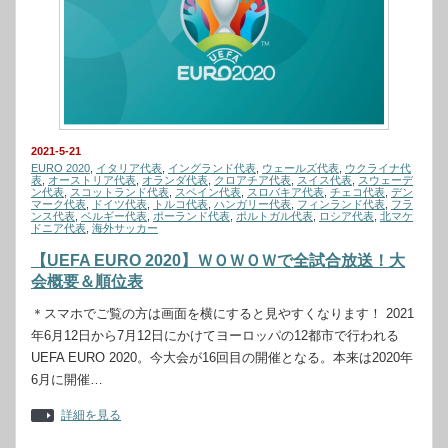
2021-5-21
EURO 2020
,
イタリア代表
,
イングランド代表
,
ウェールズ代表
,
ウクライナ代
表
,
オーストリア代表
,
オランダ代表
,
クロアチア代表
,
スイス代表
,
スウェーデ
ン代表
,
スコットランド代表
,
スペイン代表
,
スロバキア代表
,
チェコ代表
,
デン
マーク代表
,
ドイツ代表
,
トルコ代表
,
ハンガリー代表
,
フィンランド代表
,
フラ
ンス代表
,
ベルギー代表
,
ポーランド代表
,
ポルトガル代表
,
ロシア代表
,
北マケ
ドニア代表
,
海外サッカー
【UEFA EURO 2020】ＷＯＷＯＷで全試合放送！大
会概要＆順位表
＊スマホでご覧の方は画面を横にすると見やすくなります！ 2021
年6月12日から7月12日にかけてヨーロッパの12都市で行われる
UEFA EURO 2020。今大会が16回目の開催となる。本来は2020年
6月に開催…
詳細を見る