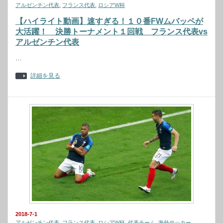
アルゼンチン代表
,
フランス代表
,
ロシアW杯
【ハイライト動画】速すぎる！１０番FWムバッペが
大活躍！ 決勝トーナメント１回戦 フランス代表vs
アルゼンチン代表
…
詳細を見る
2018-7-1
アルゼンチン代表
,
フランス代表
,
ロシアW杯
,
代表チーム
,
海外サッカー