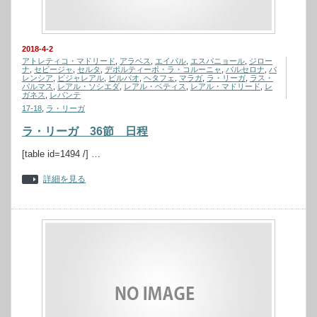
2018-4-2
アトレティコ・マドリード
,
アラベス
,
エイバル
,
エスパニョール
,
ジロー
ナ
,
セビージャ
,
セルタ
,
デポルティーボ・ラ・コルーニャ
,
バルセロナ
,
バ
レンシア
,
ビジャレアル
,
ビルバオ
,
ヘタフェ
,
マラガ
,
ラ・リーガ
,
ラス・
パルマス
,
レアル・ソシエダ
,
レアル・ベティス
,
レアル・マドリード
,
レ
ガネス
,
レバンテ
17-18
,
ラ・リーガ
ラ・リーガ 36節 日程
[table id=1494 /] …
詳細を見る