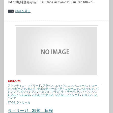
DAZN無料登録から！ [su_tabs active="1"] [su_tab title="…
詳細を見る
2018-3-28
アトレティコ・マドリード
,
アラベス
,
エイバル
,
エスパニョール
,
ジロー
ナ
,
セビージャ
,
セルタ
,
デポルティーボ・ラ・コルーニャ
,
バルセロナ
,
バ
レンシア
,
ビジャレアル
,
ヘタフェ
,
マラガ
,
ラ・リーガ
,
ラス・パルマス
,
レアル・ソシエダ
,
レアル・ベティス
,
レアル・マドリード
,
レガネス
,
レ
バンテ
17-18
,
ラ・リーガ
ラ・リーガ 29節 日程