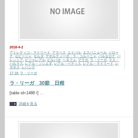
2018-4-2
アトレティコ・マドリード
,
アラベス
,
エイバル
,
エスパニョール
,
ジロー
ナ
,
セビージャ
,
セルタ
,
デポルティーボ・ラ・コルーニャ
,
バルセロナ
,
バ
レンシア
,
ビジャレアル
,
ビルバオ
,
ヘタフェ
,
マラガ
,
ラ・リーガ
,
ラス・
パルマス
,
レアル・ソシエダ
,
レアル・ベティス
,
レアル・マドリード
,
レ
ガネス
,
レバンテ
17-18
,
ラ・リーガ
ラ・リーガ 30節 日程
[table id=1488 /] …
詳細を見る