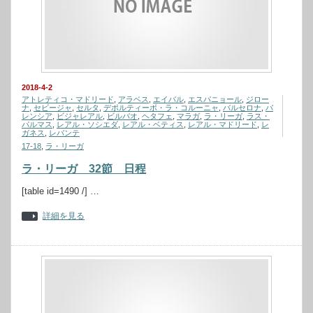
2018-4-2
アトレティコ・マドリード
,
アラベス
,
エイバル
,
エスパニョール
,
ジロー
ナ
,
セビージャ
,
セルタ
,
デポルティーボ・ラ・コルーニャ
,
バルセロナ
,
バ
レンシア
,
ビジャレアル
,
ビルバオ
,
ヘタフェ
,
マラガ
,
ラ・リーガ
,
ラス・
パルマス
,
レアル・ソシエダ
,
レアル・ベティス
,
レアル・マドリード
,
レ
ガネス
,
レバンテ
17-18
,
ラ・リーガ
ラ・リーガ 32節 日程
[table id=1490 /] …
詳細を見る