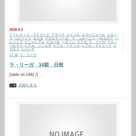
2018-4-2
アトレティコ・マドリード
,
アラベス
,
エイバル
,
エスパニョール
,
ジロー
ナ
,
セビージャ
,
セルタ
,
デポルティーボ・ラ・コルーニャ
,
バルセロナ
,
バ
レンシア
,
ビジャレアル
,
ビルバオ
,
ヘタフェ
,
マラガ
,
ラ・リーガ
,
ラス・
パルマス
,
レアル・ソシエダ
,
レアル・ベティス
,
レアル・マドリード
,
レ
ガネス
,
レバンテ
17-18
,
ラ・リーガ
ラ・リーガ 34節 日程
[table id=1492 /] …
詳細を見る