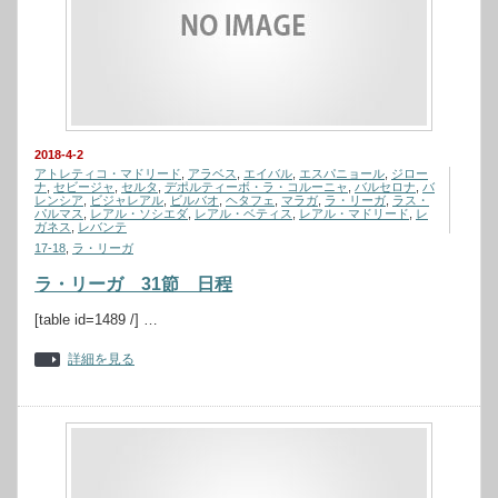
2018-4-2
アトレティコ・マドリード
,
アラベス
,
エイバル
,
エスパニョール
,
ジロー
ナ
,
セビージャ
,
セルタ
,
デポルティーボ・ラ・コルーニャ
,
バルセロナ
,
バ
レンシア
,
ビジャレアル
,
ビルバオ
,
ヘタフェ
,
マラガ
,
ラ・リーガ
,
ラス・
パルマス
,
レアル・ソシエダ
,
レアル・ベティス
,
レアル・マドリード
,
レ
ガネス
,
レバンテ
17-18
,
ラ・リーガ
ラ・リーガ 31節 日程
[table id=1489 /] …
詳細を見る