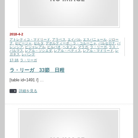
2018-4-2
アトレティコ・マドリード
,
アラベス
,
エイバル
,
エスパニョール
,
ジロー
ナ
,
セビージャ
,
セルタ
,
デポルティーボ・ラ・コルーニャ
,
バルセロナ
,
バ
レンシア
,
ビジャレアル
,
ビルバオ
,
ヘタフェ
,
マラガ
,
ラ・リーガ
,
ラス・
パルマス
,
レアル・ソシエダ
,
レアル・ベティス
,
レアル・マドリード
,
レ
ガネス
,
レバンテ
17-18
,
ラ・リーガ
ラ・リーガ 33節 日程
[table id=1491 /] …
詳細を見る