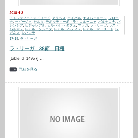
2018-4-2
アトレティコ・マドリード
,
アラベス
,
エイバル
,
エスパニョール
,
ジロー
ナ
,
セビージャ
,
セルタ
,
デポルティーボ・ラ・コルーニャ
,
バルセロナ
,
バ
レンシア
,
ビジャレアル
,
ビルバオ
,
ヘタフェ
,
マラガ
,
ラ・リーガ
,
ラス・
パルマス
,
レアル・ソシエダ
,
レアル・ベティス
,
レアル・マドリード
,
レ
ガネス
,
レバンテ
17-18
,
ラ・リーガ
ラ・リーガ 38節 日程
[table id=1496 /] …
詳細を見る