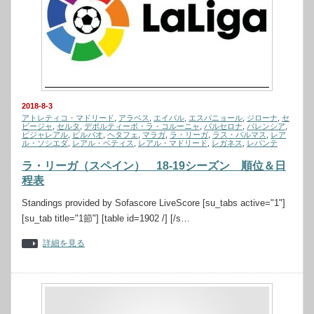
2018-8-3
アトレティコ・マドリード
,
アラベス
,
エイバル
,
エスパニョール
,
ジローナ
,
セ
ビージャ
,
セルタ
,
デポルティーボ・ラ・コルーニャ
,
バルセロナ
,
バレンシア
,
ビジャレアル
,
ビルバオ
,
ヘタフェ
,
マラガ
,
ラ・リーガ
,
ラス・パルマス
,
レア
ル・ソシエダ
,
レアル・ベティス
,
レアル・マドリード
,
レガネス
,
レバンテ
ラ・リーガ（スペイン） 18-19シーズン 順位＆日
程表
Standings provided by Sofascore LiveScore [su_tabs active="1"]
[su_tab title="1節"] [table id=1902 /] [/s…
詳細を見る