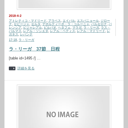
2018-4-2
アトレティコ・マドリード
,
アラベス
,
エイバル
,
エスパニョール
,
ジロー
ナ
,
セビージャ
,
セルタ
,
デポルティーボ・ラ・コルーニャ
,
バルセロナ
,
バ
レンシア
,
ビジャレアル
,
ビルバオ
,
ヘタフェ
,
マラガ
,
ラ・リーガ
,
ラス・
パルマス
,
レアル・ソシエダ
,
レアル・ベティス
,
レアル・マドリード
,
レ
ガネス
,
レバンテ
17-18
,
ラ・リーガ
ラ・リーガ 37節 日程
[table id=1495 /] …
詳細を見る