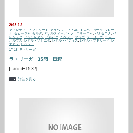
2018-4-2
アトレティコ・マドリード
,
アラベス
,
エイバル
,
エスパニョール
,
ジロー
ナ
,
セビージャ
,
セルタ
,
デポルティーボ・ラ・コルーニャ
,
バルセロナ
,
バ
レンシア
,
ビジャレアル
,
ビルバオ
,
ヘタフェ
,
マラガ
,
ラ・リーガ
,
ラス・
パルマス
,
レアル・ソシエダ
,
レアル・ベティス
,
レアル・マドリード
,
レ
ガネス
,
レバンテ
17-18
,
ラ・リーガ
ラ・リーガ 35節 日程
[table id=1493 /] …
詳細を見る