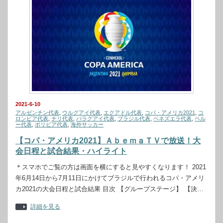
2021-6-10
アルゼンチン代表
,
ウルグアイ代表
,
エクアドル代表
,
コパ・アメリカ2021
,
コ
ロンビア代表
,
チリ代表
,
パラグアイ代表
,
ブラジル代表
,
ベネズエラ代表
,
ペル
ー代表
,
ボリビア代表
,
海外サッカー
【コパ・アメリカ2021】ＡｂｅｍａＴＶで放送！大
会日程と試合結果・ハイライト
＊スマホでご覧の方は画面を横にすると見やすくなります！ 2021
年6月14日から7月11日にかけてブラジルで行われるコパ・アメリ
カ2021の大会日程と試合結果 目次 【グループステージ】 【決…
詳細を見る