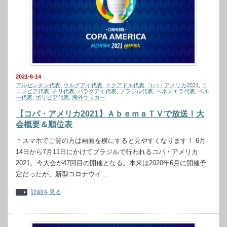
2021-6-14
アルゼンチン代表
,
ウルグアイ代表
,
エクアドル代表
,
コパ・アメリカ2021
,
コ
ロンビア代表
,
チリ代表
,
パラグアイ代表
,
ブラジル代表
,
ベネズエラ代表
,
ペル
ー代表
,
ボリビア代表
,
海外サッカー
【コパ・アメリカ2021】ＡｂｅｍａＴＶで放送！大
会概要＆順位表
＊スマホでご覧の方は画面を横にすると見やすくなります！ 6月
14日から7月11日にかけてブラジルで行われるコパ・アメリカ
2021。今大会が47回目の開催となる。本来は2020年6月に開催予
定だったが、新型コロナウイ…
詳細を見る