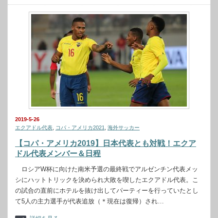
2019-5-26
エクアドル代表
,
コパ・アメリカ2021
,
海外サッカー
【コパ・アメリカ2019】日本代表とも対戦！エクア
ドル代表メンバー＆日程
ロシアW杯に向けた南米予選の最終戦でアルゼンチン代表メッ
シにハットトリックを決められ大敗を喫したエクアドル代表。こ
の試合の直前にホテルを抜け出してパーティーを行っていたとし
て5人の主力選手が代表追放（＊現在は復帰）され…