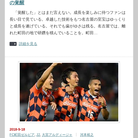
の覚醒
「覚醒した」とはまだ言えない。成長を楽しみに待つファンは
長い目で見ている。卓越した技術をもつ名古屋の至宝はゆっくり
と成長を遂げている。それでも歯がゆさは残る。名古屋では、離
れた町田の地で研鑽を積んでいることを。町田…
詳細を見る
2018-9-18
FC町田ゼルビア
,
J2
,
大宮アルディージャ
河本裕之