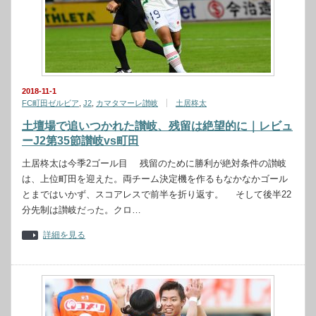
2018-11-1
FC町田ゼルビア
,
J2
,
カマタマーレ讃岐
土居柊太
土壇場で追いつかれた讃岐、残留は絶望的に｜レビュ
ーJ2第35節讃岐vs町田
土居柊太は今季2ゴール目 残留のために勝利が絶対条件の讃岐
は、上位町田を迎えた。両チーム決定機を作るもなかなかゴール
とまではいかず、スコアレスで前半を折り返す。 そして後半22
分先制は讃岐だった。クロ…
詳細を見る