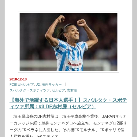
2018-12-18
FC町田ゼルビア
,
J2
,
海外サッカー
スパルタク・スボティツァ
,
セルビア
,
志村謄
【海外で活躍する日本人選手！】スパルタク・スボテ
ィツァ所属：#3 DF志村謄（セルビア）
埼玉県出身のDF志村謄は、埼玉平成高校卒業後、JAPANサッカ
ーカレッジを経て単身モンテネグロへ旅立ち、モンテネグロ2部リ
ーグのFKベラネに入団した。その後FKモルナル、FKボケリで個
人昇格を重ね、FKスティエ…