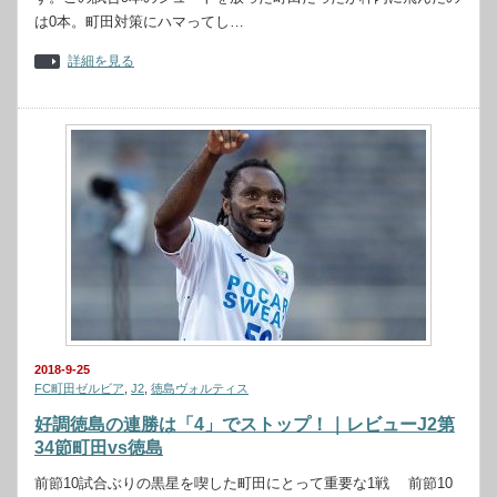
は0本。町田対策にハマってし…
詳細を見る
2018-9-25
FC町田ゼルビア
,
J2
,
徳島ヴォルティス
好調徳島の連勝は「4」でストップ！｜レビューJ2第
34節町田vs徳島
前節10試合ぶりの黒星を喫した町田にとって重要な1戦 前節10