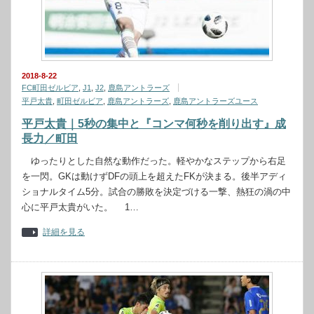
2018-8-22
FC町田ゼルビア
,
J1
,
J2
,
鹿島アントラーズ
平戸太貴
,
町田ゼルビア
,
鹿島アントラーズ
,
鹿島アントラーズユース
平戸太貴｜5秒の集中と『コンマ何秒を削り出す』成
長力／町田
ゆったりとした自然な動作だった。軽やかなステップから右足
を一閃。GKは動けずDFの頭上を超えたFKが決まる。後半アディ
ショナルタイム5分。試合の勝敗を決定づける一撃、熱狂の渦の中
心に平戸太貴がいた。 1…
詳細を見る