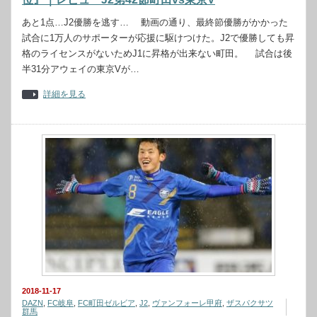
あと1点…J2優勝を逃す… 動画の通り、最終節優勝がかかった
試合に1万人のサポーターが応援に駆けつけた。J2で優勝しても昇
格のライセンスがないためJ1に昇格が出来ない町田。 試合は後
半31分アウェイの東京Vが…
詳細を見る
2018-11-17
DAZN
,
FC岐阜
,
FC町田ゼルビア
,
J2
,
ヴァンフォーレ甲府
,
ザスパクサツ
群馬