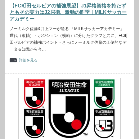
【FC町田ゼルビアの補強展望】J1昇格資格を持たず
ともその実力はJ2屈指、激動の昨季｜MILKサッカー
アカデミー
ノーミルク佐藤&井上マーが送る 「MILKサッカーアカデミー」
世代（縦軸）・ポジション（横軸）に分けたグラフと共に、FC町
田ゼルビアの補強ポイント・さらにノーミルク佐藤の圧倒的なデ
ータ＆知識から今…
詳細を見る