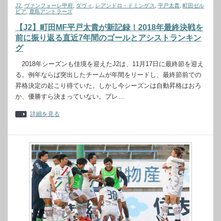
J2
,
ヴァンフォーレ甲府
,
ダヴィ
,
レアンドロ・ドミンゲス
,
平戸太貴
,
町田ゼル
ビア
,
鹿島アントラーズ
【J2】町田MF平戸太貴が新記録！2018年最終決戦を
前に振り返る直近7年間のゴールとアシストランキン
グ
2018年シーズンも佳境を迎えたJ2は、11月17日に最終節を迎え
る。例年ならば突出したチームが年間をリードし、最終節前での
昇格決定の起こり得ていた。しかし今シーズンは自動昇格はおろ
か、優勝すら決まっていない。プレ…
詳細を見る