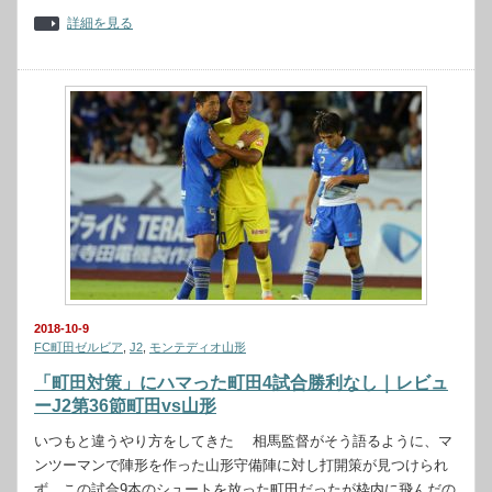
詳細を見る
2018-10-9
FC町田ゼルビア
,
J2
,
モンテディオ山形
「町田対策」にハマった町田4試合勝利なし｜レビュ
ーJ2第36節町田vs山形
いつもと違うやり方をしてきた 相馬監督がそう語るように、マ
ンツーマンで陣形を作った山形守備陣に対し打開策が見つけられ
ず。この試合9本のシュートを放った町田だったが枠内に飛んだの