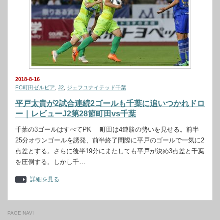
2018-8-16
FC町田ゼルビア
,
J2
,
ジェフユナイテッド千葉
平戸太貴が2試合連続2ゴールも千葉に追いつかれドロ
ー｜レビューJ2第28節町田vs千葉
千葉の3ゴールはすべてPK 町田は4連勝の勢いを見せる。前半
25分オウンゴールを誘発、前半終了間際に平戸のゴールで一気に2
点差とする。さらに後半19分にまたしても平戸が決め3点差と千葉
を圧倒する。しかし千…
詳細を見る
PAGE NAVI