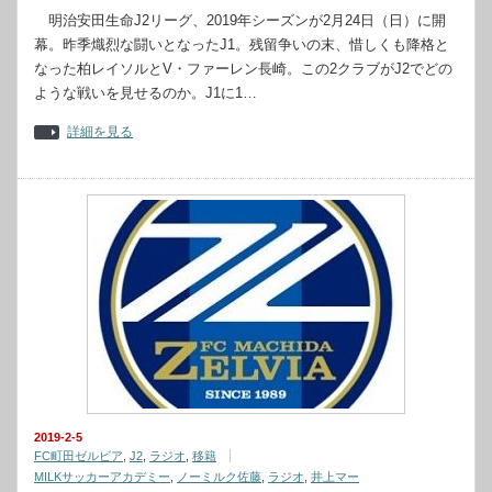
明治安田生命J2リーグ、2019年シーズンが2月24日（日）に開
幕。昨季熾烈な闘いとなったJ1。残留争いの末、惜しくも降格と
なった柏レイソルとV・ファーレン長崎。この2クラブがJ2でどの
ような戦いを見せるのか。J1に1…
詳細を見る
2019-2-5
FC町田ゼルビア
,
J2
,
ラジオ
,
移籍
MILKサッカーアカデミー
,
ノーミルク佐藤
,
ラジオ
,
井上マー