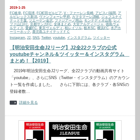
2019-1-25
FC岐阜
,
FC琉球
,
FC町田ゼルビア
,
V・ファーレン長崎
,
アビスパ福岡
,
ア
ルビレックス新潟
,
ヴァンフォーレ甲府
,
カマタマーレ讃岐
,
ジェフユナイ
テッド千葉
,
ツエーゲン金沢
,
ファジアーノ岡山
,
モンテディオ山形
,
レノ
ファ山口FC
,
京都サンガFC
,
全体まとめ
,
大宮アルディージャ
,
徳島ヴォ
ルティス
,
愛媛FC
,
東京ヴェルディ
,
柏レイソル
,
栃木SC
,
横浜FC
,
水戸ホ
ーリーホック
,
鹿児島ユナイテッドＦＣ
Instagram
,
J2
,
SNS
,
Twitter
,
youtube
,
インスタグラム
,
ツイッター
【明治安田生命J2リーグ】J2全22クラブの公式
youtubeチャンネル＆ツイッター＆インスタグラム
まとめ！【2019】
2019年明治安田生命J2リーグ、全22クラブの動画共有サイト
「youtube」、さらにSNS（Twitter・インスタグラム）のアカウン
ト一覧を作成しました。 さらに下部には、各クラブ・各SNSの
登録者数…
詳細を見る