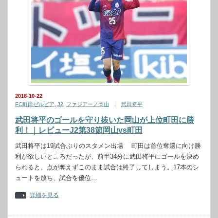
2018-10-22
FC町田ゼルビア
,
J2
,
ファジアーノ岡山
武田将平
武田将平のゴールを守り抜いた岡山が上位町田に勝
利！｜レビューJ2第38節岡山vs町田
武田将平は19試合ぶりのスタメン出場 町田は首位奪還に向け勝
利が欲しいところだったが、前半34分に武田将平にゴールを決め
られると、点が奪えずこのまま試合は終了してしまう。17本のシ
ュートを放ち、試合を優位…
詳細を見る