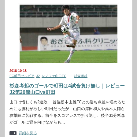
2018-10-18
FC町田ゼルビア
,
J2
,
レノファ山口FC
杉森考起
杉森考起のゴールで町田は4試合負け無し｜レビュー
J2第26節山口vs町田
山口は惜しくも2連敗 首位松本山雅FCとの勝ち点差を埋めるた
めにも勝利が欲しい町田だったが、山口の岸田和人や高木大輔ら
攻撃陣に苦戦する。前半をスコアレスで折り返し、後半31分杉森
がゴールに背を向けながらも…
詳細を見る