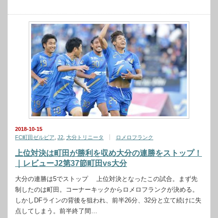
2018-10-15
FC町田ゼルビア
,
J2
,
大分トリニータ
ロメロフランク
上位対決は町田が勝利を収め大分の連勝をストップ！
｜レビューJ2第37節町田vs大分
大分の連勝は5でストップ 上位対決となったこの試合。まず先
制したのは町田。コーナーキックからロメロフランクが決める。
しかしDFラインの背後を狙われ、前半26分、32分と立て続けに失
点してしまう。前半終了間…