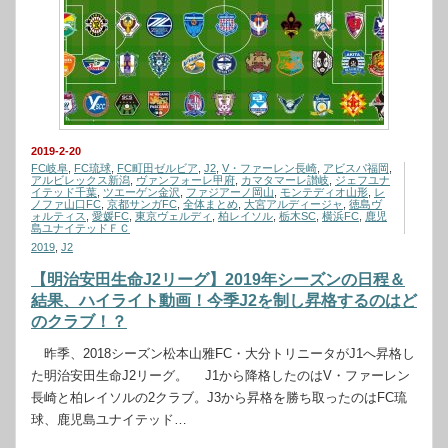
2019-2-20
FC岐阜
,
FC琉球
,
FC町田ゼルビア
,
J2
,
V・ファーレン長崎
,
アビスパ福岡
,
アルビレックス新潟
,
ヴァンフォーレ甲府
,
カマタマーレ讃岐
,
ジェフユナ
イテッド千葉
,
ツエーゲン金沢
,
ファジアーノ岡山
,
モンテディオ山形
,
レ
ノファ山口FC
,
京都サンガFC
,
全体まとめ
,
大宮アルディージャ
,
徳島ヴ
ォルティス
,
愛媛FC
,
東京ヴェルディ
,
柏レイソル
,
栃木SC
,
横浜FC
,
鹿児
島ユナイテッドＦＣ
2019
,
J2
【明治安田生命J2リーグ】2019年シーズンの日程＆
結果、ハイライト動画！今季J2を制し昇格するのはど
のクラブ！？
昨季、2018シーズン松本山雅FC・大分トリニータがJ1へ昇格し
た明治安田生命J2リーグ。 J1から降格したのはV・ファーレン
長崎と柏レイソルの2クラブ。J3から昇格を勝ち取ったのはFC琉
球、鹿児島ユナイテッド…