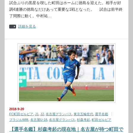
試合ぶりの黒星を喫した町田はホームに徳島を迎えた。相手が好
調4連勝の徳島なだけあって重要な1戦となった。 試合は前半終
了間際に動く。中村祐…
詳細を見る
2018-9-20
FC町田ゼルビア
,
J1
,
J2
,
名古屋グランパス
,
東京五輪世代
,
選手名鑑
ブラジルW杯
,
名古屋U-18
,
名古屋グランパス
,
杉森考起
,
町田ゼルビア
【選手名鑑】杉森考起の現在地｜名古屋が待つ町田で