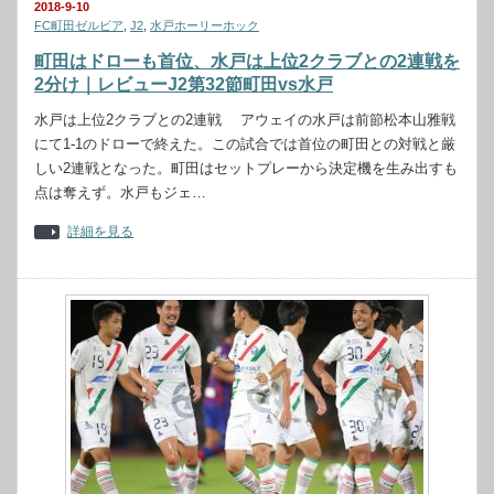
2018-9-10
FC町田ゼルビア
,
J2
,
水戸ホーリーホック
町田はドローも首位、水戸は上位2クラブとの2連戦を
2分け｜レビューJ2第32節町田vs水戸
水戸は上位2クラブとの2連戦 アウェイの水戸は前節松本山雅戦
にて1-1のドローで終えた。この試合では首位の町田との対戦と厳
しい2連戦となった。町田はセットプレーから決定機を生み出すも
点は奪えず。水戸もジェ…
詳細を見る