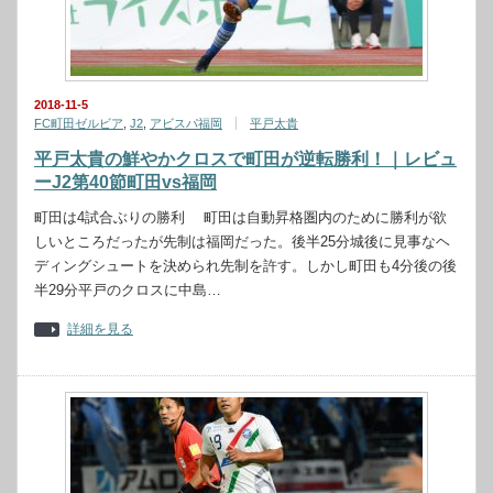
2018-11-5
FC町田ゼルビア
,
J2
,
アビスパ福岡
平戸太貴
平戸太貴の鮮やかクロスで町田が逆転勝利！｜レビュ
ーJ2第40節町田vs福岡
町田は4試合ぶりの勝利 町田は自動昇格圏内のために勝利が欲
しいところだったが先制は福岡だった。後半25分城後に見事なヘ
ディングシュートを決められ先制を許す。しかし町田も4分後の後
半29分平戸のクロスに中島…
詳細を見る