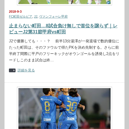
2018-9-3
FC町田ゼルビア
,
J2
,
ヴァンフォーレ甲府
止まらない町田…8試合負け無しで首位を譲らず｜レ
ビューJ2第31節甲府vs町田
J2で優勝しても・・・？ 前半13分湯澤が一発退場で数的優位に
たった町田は、そのファウルで得たPKを決め先制する。さらに前
半終了間際に平戸のフリーキックがオウンゴールを誘発し2点をリ
ードしこのまま試合は終…
詳細を見る