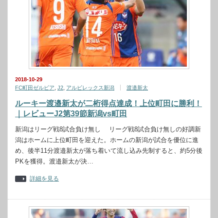
2018-10-29
FC町田ゼルビア
,
J2
,
アルビレックス新潟
渡邉新太
ルーキー渡邉新太が二桁得点達成！上位町田に勝利！
｜レビューJ2第39節新潟vs町田
新潟はリーグ戦8試合負け無し リーグ戦8試合負け無しの好調新
潟はホームに上位町田を迎えた。ホームの新潟が試合を優位に進
め、後半11分渡邉新太が落ち着いて流し込み先制すると、約5分後
PKを獲得。渡邉新太が決…
詳細を見る