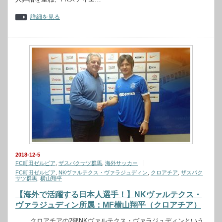
詳細を見る
2018-12-5
FC町田ゼルビア
,
ザスパクサツ群馬
,
海外サッカー
FC町田ゼルビア
,
NKヴァルテクス・ヴァラジュディン
,
クロアチア
,
ザスパク
サツ群馬
,
横山翔平
【海外で活躍する日本人選手！】NKヴァルテクス・
ヴァラジュディン所属：MF横山翔平（クロアチア）
クロアチアの2部NKヴァルテクス・ヴァラジュディンという