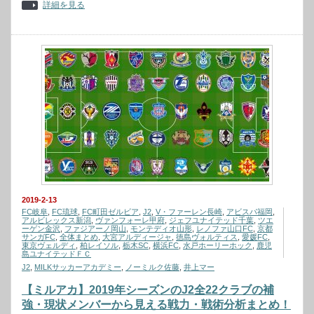
詳細を見る
2019-2-13
FC岐阜
,
FC琉球
,
FC町田ゼルビア
,
J2
,
V・ファーレン長崎
,
アビスパ福岡
,
アルビレックス新潟
,
ヴァンフォーレ甲府
,
ジェフユナイテッド千葉
,
ツエ
ーゲン金沢
,
ファジアーノ岡山
,
モンテディオ山形
,
レノファ山口FC
,
京都
サンガFC
,
全体まとめ
,
大宮アルディージャ
,
徳島ヴォルティス
,
愛媛FC
,
東京ヴェルディ
,
柏レイソル
,
栃木SC
,
横浜FC
,
水戸ホーリーホック
,
鹿児
島ユナイテッドＦＣ
J2
,
MILKサッカーアカデミー
,
ノーミルク佐藤
,
井上マー
【ミルアカ】2019年シーズンのJ2全22クラブの補
強・現状メンバーから見える戦力・戦術分析まとめ！