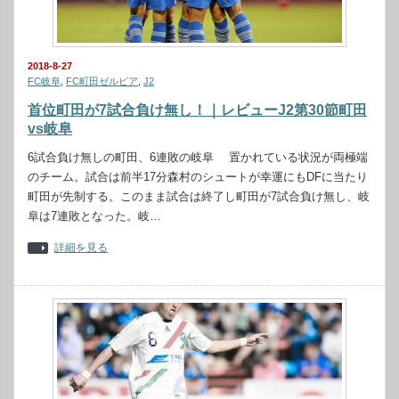
2018-8-27
FC岐阜
,
FC町田ゼルビア
,
J2
首位町田が7試合負け無し！｜レビューJ2第30節町田
vs岐阜
6試合負け無しの町田、6連敗の岐阜 置かれている状況が両極端
のチーム。試合は前半17分森村のシュートが幸運にもDFに当たり
町田が先制する。このまま試合は終了し町田が7試合負け無し、岐
阜は7連敗となった。岐…
詳細を見る