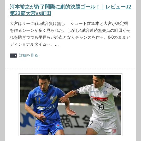
河本裕之が終了間際に劇的決勝ゴール！｜レビューJ2
第33節大宮vs町田
大宮はリーグ戦5試合負け無し シュート数15本と大宮が決定機
を作るシーンが多く見られた。しかし4試合連続無失点の町田がそ
れを防ぎつつも平戸らが起点となりチャンスを作る。0-0のままア
ディショナルタイムへ。…
詳細を見る