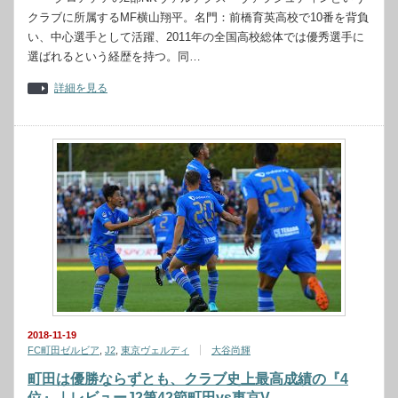
クラブに所属するMF横山翔平。名門：前橋育英高校で10番を背負
い、中心選手として活躍、2011年の全国高校総体では優秀選手に
選ばれるという経歴を持つ。同…
詳細を見る
2018-11-19
FC町田ゼルビア
,
J2
,
東京ヴェルディ
大谷尚輝
町田は優勝ならずとも、クラブ史上最高成績の『4
位』｜レビューJ2第42節町田vs東京V