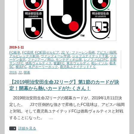
2019-1-11
FC岐阜
,
FC琉球
,
FC町田ゼルビア
,
J2
,
V・ファーレン長崎
,
アビスパ福岡
,
アルビレックス新潟
,
ヴァンフォーレ甲府
,
ジェフユナイテッド千葉
,
ツエ
ーゲン金沢
,
ファジアーノ岡山
,
モンテディオ山形
,
レノファ山口FC
,
京都
サンガFC
,
徳島ヴォルティス
,
愛媛FC
,
東京ヴェルディ
,
柏レイソル
,
栃木
SC
,
横浜FC
,
水戸ホーリーホック
,
鹿児島ユナイテッドＦＣ
2019
,
J2
,
開幕
【2019明治安田生命J2リーグ】第1節のカードが決
定！開幕から熱いカードがたくさん！
2019明治安田生命J2リーグの開幕カードが、2019年1月11日決
定した。 J3で圧倒的な強さで昇格したFC琉球は、アビスパ福岡
と対戦。そして鹿児島ユナイテッドFCは徳島ヴォルティスと対戦
することになった。 …
詳細を見る