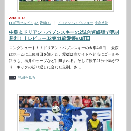
2018-11-12
FC町田ゼルビア
,
J2
,
愛媛FC
ドリアン・バブンスキー
,
中島裕希
中島＆ドリアン・バブンスキーの2試合連続弾で完封
勝利！｜レビューJ2第41節愛媛vs町田
ロングシュート！！ドリアン・バブンスキーの今季4点目 愛媛
はホームに上位町田を迎えた。愛媛は左サイドを起点にゴールを
狙うも、福井のセーブなどに阻まれる。そして後半41分中島がフ
リーキックの折り返しに合わせ先制。さ…
詳細を見る