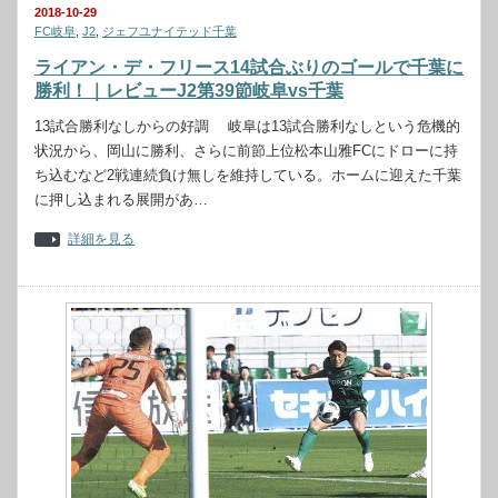
2018-10-29
FC岐阜
,
J2
,
ジェフユナイテッド千葉
ライアン・デ・フリース14試合ぶりのゴールで千葉に
勝利！｜レビューJ2第39節岐阜vs千葉
13試合勝利なしからの好調 岐阜は13試合勝利なしという危機的
状況から、岡山に勝利、さらに前節上位松本山雅FCにドローに持
ち込むなど2戦連続負け無しを維持している。ホームに迎えた千葉
に押し込まれる展開があ…
詳細を見る