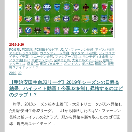
2019-2-20
FC岐阜
,
FC琉球
,
FC町田ゼルビア
,
J2
,
V・ファーレン長崎
,
アビスパ福岡
,
アルビレックス新潟
,
ヴァンフォーレ甲府
,
カマタマーレ讃岐
,
ジェフユナ
イテッド千葉
,
ツエーゲン金沢
,
ファジアーノ岡山
,
モンテディオ山形
,
レ
ノファ山口FC
,
京都サンガFC
,
全体まとめ
,
大宮アルディージャ
,
徳島ヴ
ォルティス
,
愛媛FC
,
東京ヴェルディ
,
柏レイソル
,
栃木SC
,
横浜FC
,
鹿児
島ユナイテッドＦＣ
2019
,
J2
【明治安田生命J2リーグ】2019年シーズンの日程＆
結果、ハイライト動画！今季J2を制し昇格するのはど
のクラブ！？
昨季、2018シーズン松本山雅FC・大分トリニータがJ1へ昇格し
た明治安田生命J2リーグ。 J1から降格したのはV・ファーレン
長崎と柏レイソルの2クラブ。J3から昇格を勝ち取ったのはFC琉
球、鹿児島ユナイテッド…