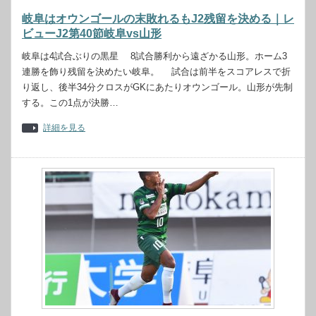
岐阜はオウンゴールの末敗れるもJ2残留を決める｜レ
ビューJ2第40節岐阜vs山形
岐阜は4試合ぶりの黒星 8試合勝利から遠ざかる山形。ホーム3
連勝を飾り残留を決めたい岐阜。 試合は前半をスコアレスで折
り返し、後半34分クロスがGKにあたりオウンゴール。山形が先制
する。この1点が決勝…
詳細を見る