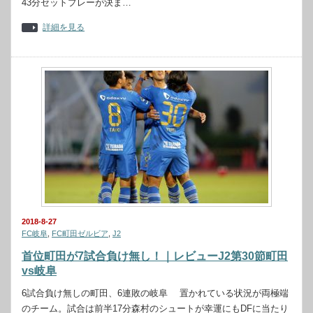
43分セットプレーが決ま…
詳細を見る
2018-8-27
FC岐阜
,
FC町田ゼルビア
,
J2
首位町田が7試合負け無し！｜レビューJ2第30節町田
vs岐阜
6試合負け無しの町田、6連敗の岐阜 置かれている状況が両極端
のチーム。試合は前半17分森村のシュートが幸運にもDFに当たり