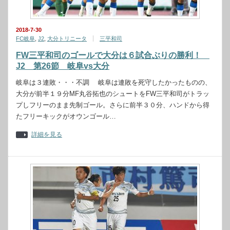
2018-7-30
FC岐阜
,
J2
,
大分トリニータ
三平和司
FW三平和司のゴールで大分は６試合ぶりの勝利！
J2 第26節 岐阜vs大分
岐阜は３連敗・・・不調 岐阜は連敗を死守したかったものの、
大分が前半１９分MF丸谷拓也のシュートをFW三平和司がトラッ
プしフリーのまま先制ゴール。さらに前半３０分、ハンドから得
たフリーキックがオウンゴール…
詳細を見る