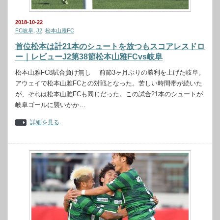
2018-10-22
FC岐阜
,
J2
,
松本山雅FC
首位松本は計21本のシュートを放つもスコアレスドロ
ー｜レビューJ2第38節松本山雅FCvs岐阜
松本山雅FC8試合負け無し 前節3ヶ月ぶりの勝利を上げた岐阜。
アウェイで松本山雅FCとの対戦となった。苦しい時間帯が続いた
が、それは松本山雅FCも同じだった。この試合21本のシュートが
岐阜ゴールに襲いかか…
詳細を見る