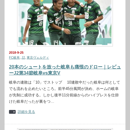
2018-9-25
FC岐阜
,
J2
,
東京ヴェルディ
20本のシュートを放った岐阜も痛恨のドロー｜レビュ
ーJ2第34節岐阜vs東京V
岐阜の連敗は「10」でストップ 10連敗中だった岐阜は何として
でも流れを止めたいところ。前半45分風間が決め、ホームの岐阜
が先制に成功する。しかし後半11分前線からのハイプレスを仕掛
けた岐阜だったが裏をつ…
詳細を見る