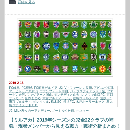
詳細を見る
2019-2-13
FC岐阜
,
FC琉球
,
FC町田ゼルビア
,
J2
,
V・ファーレン長崎
,
アビスパ福岡
,
アルビレックス新潟
,
ヴァンフォーレ甲府
,
ジェフユナイテッド千葉
,
ツエ
ーゲン金沢
,
ファジアーノ岡山
,
モンテディオ山形
,
レノファ山口FC
,
京都
サンガFC
,
全体まとめ
,
大宮アルディージャ
,
徳島ヴォルティス
,
愛媛FC
,
東京ヴェルディ
,
柏レイソル
,
栃木SC
,
横浜FC
,
水戸ホーリーホック
,
鹿児
島ユナイテッドＦＣ
J2
,
MILKサッカーアカデミー
,
ノーミルク佐藤
,
井上マー
【ミルアカ】2019年シーズンのJ2全22クラブの補
強・現状メンバーから見える戦力・戦術分析まとめ！