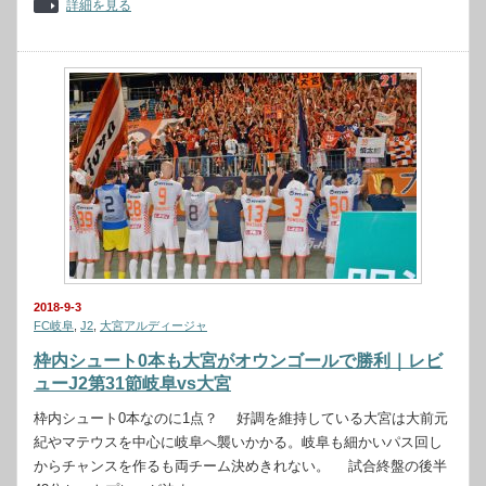
詳細を見る
2018-9-3
FC岐阜
,
J2
,
大宮アルディージャ
枠内シュート0本も大宮がオウンゴールで勝利｜レビ
ューJ2第31節岐阜vs大宮
枠内シュート0本なのに1点？ 好調を維持している大宮は大前元
紀やマテウスを中心に岐阜へ襲いかかる。岐阜も細かいパス回し
からチャンスを作るも両チーム決めきれない。 試合終盤の後半