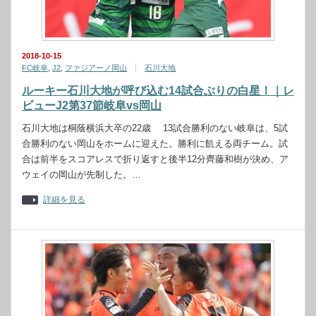
2018-10-15
FC岐阜
,
J2
,
ファジアーノ岡山
石川大地
ルーキー石川大地が呼び込む14試合ぶりの白星！｜レ
ビューJ2第37節岐阜vs岡山
石川大地は桐蔭横浜大卒の22歳 13試合勝利のない岐阜は、5試
合勝利のない岡山をホームに迎えた。勝利に飢える両チーム。試
合は前半をスコアレスで折り返すと後半12分齊藤和樹が決め、ア
ウェイの岡山が先制した。…
詳細を見る