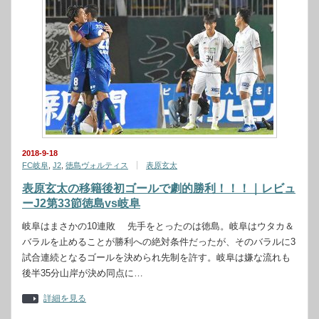
2018-9-18
FC岐阜
,
J2
,
徳島ヴォルティス
表原玄太
表原玄太の移籍後初ゴールで劇的勝利！！！｜レビュ
ーJ2第33節徳島vs岐阜
岐阜はまさかの10連敗 先手をとったのは徳島。岐阜はウタカ＆
バラルを止めることが勝利への絶対条件だったが、そのバラルに3
試合連続となるゴールを決められ先制を許す。岐阜は嫌な流れも
後半35分山岸が決め同点に…
詳細を見る