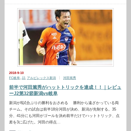
2018-9-10
FC岐阜
,
J2
,
アルビレックス新潟
河田篤秀
前半で河田篤秀がハットトリックを達成！！｜レビュ
ーJ2第32節新潟vs岐阜
新潟が8試合ぶりの勝利をおさめる 勝利から遠ざかっている両
チーム。その試合は前半18分河田が決め、新潟が先制する。35
分、41分にも河田がゴールを決め前半だけでハットトリック、点
差を3に広げた。河田の得点…