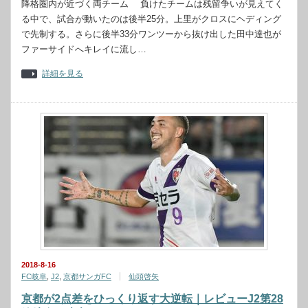
降格圏内が近づく両チーム 負けたチームは残留争いが見えてく
る中で、試合が動いたのは後半25分。上里がクロスにヘディング
で先制する。さらに後半33分ワンツーから抜け出した田中達也が
ファーサイドへキレイに流し…
詳細を見る
2018-8-16
FC岐阜
,
J2
,
京都サンガFC
仙頭啓矢
京都が2点差をひっくり返す大逆転｜レビューJ2第28