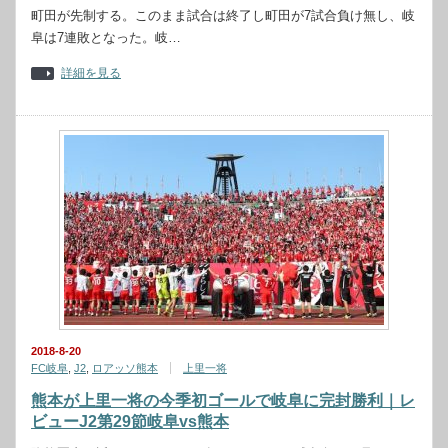
町田が先制する。このまま試合は終了し町田が7試合負け無し、岐
阜は7連敗となった。岐…
詳細を見る
2018-8-20
FC岐阜
,
J2
,
ロアッソ熊本
上里一将
熊本が上里一将の今季初ゴールで岐阜に完封勝利｜レ
ビューJ2第29節岐阜vs熊本