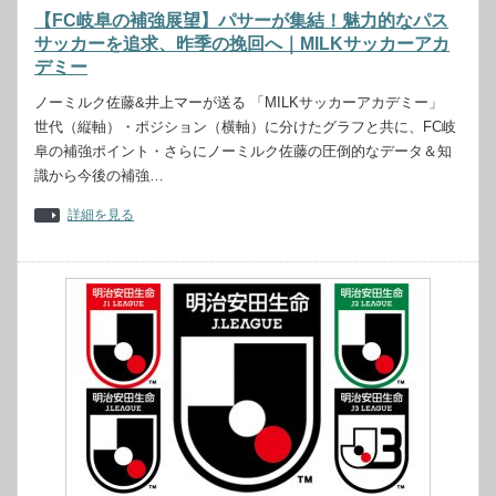
【FC岐阜の補強展望】パサーが集結！魅力的なパス
サッカーを追求、昨季の挽回へ｜MILKサッカーアカ
デミー
ノーミルク佐藤&井上マーが送る 「MILKサッカーアカデミー」
世代（縦軸）・ポジション（横軸）に分けたグラフと共に、FC岐
阜の補強ポイント・さらにノーミルク佐藤の圧倒的なデータ＆知
識から今後の補強…
詳細を見る