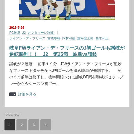
2018-7-26
FC岐阜
,
J2
,
カマタマーレ讃岐
ライアン・デ・フリース
,
古橋亨梧
,
岡村和哉
,
重松健太郎
,
高木和正
岐阜FWライアン・デ・フリースのJ初ゴールも讃岐が
逆転勝利！！ J2 第25節 岐阜vs讃岐
讃岐が２連勝 前半１９分、FWライアン・デ・フリースが絶妙
なファーストタッチからJ初ゴールを決め岐阜が先制する。 そ
のまま前半は終了し、後半開始５分に讃岐DF岡村和哉がセットプ
レーから今シーズン初ゴー…
詳細を見る
PAGE NAVI
1
2
3
»