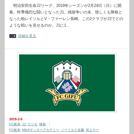
明治安田生命J2リーグ、2019年シーズンが2月24日（日）に開
幕。昨季熾烈な闘いとなったJ1。残留争いの末、惜しくも降格と
なった柏レイソルとV・ファーレン長崎。この2クラブがJ2でどの
ような戦いを見せるのか。J1に1…
詳細を見る
2019-2-6
FC岐阜
,
J2
,
ラジオ
,
移籍
FC岐阜
,
MILKサッカーアカデミー
,
ノーミルク佐藤
,
井上マー