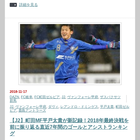
詳細を見る
2018-11-17
DAZN
,
FC岐阜
,
FC町田ゼルビア
,
J2
,
ヴァンフォーレ甲府
,
ザスパクサツ
群馬
J2
,
ヴァンフォーレ甲府
,
ダヴィ
,
レアンドロ・ドミンゲス
,
平戸太貴
,
町田ゼル
ビア
,
鹿島アントラーズ
【J2】町田MF平戸太貴が新記録！2018年最終決戦を
前に振り返る直近7年間のゴールとアシストランキン
グ