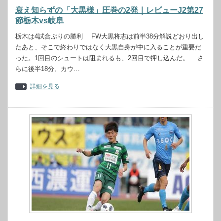
衰え知らずの「大黒様」圧巻の2発｜レビューJ2第27
節栃木vs岐阜
栃木は4試合ぶりの勝利 FW大黒将志は前半38分解説どおり出し
たあと、そこで終わりではなく大黒自身が中に入ることが重要だ
った。1回目のシュートは阻まれるも、2回目で押し込んだ。 さ
らに後半18分、カウ…
詳細を見る