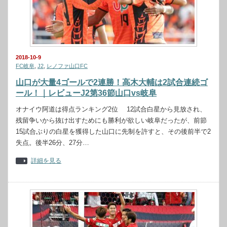
2018-10-9
FC岐阜
,
J2
,
レノファ山口FC
山口が大量4ゴールで2連勝！高木大輔は2試合連続ゴ
ール！｜レビューJ2第36節山口vs岐阜
オナイウ阿道は得点ランキング2位 12試合白星から見放され、
残留争いから抜け出すためにも勝利が欲しい岐阜だったが、前節
15試合ぶりの白星を獲得した山口に先制を許すと、その後前半で2
失点。後半26分、27分…
詳細を見る