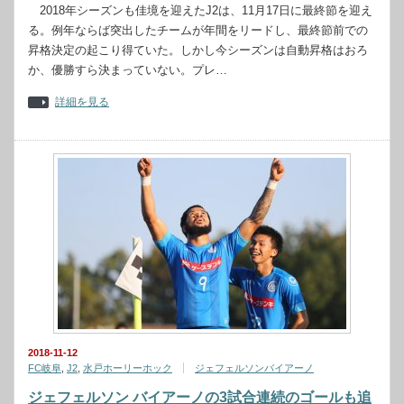
2018年シーズンも佳境を迎えたJ2は、11月17日に最終節を迎え
る。例年ならば突出したチームが年間をリードし、最終節前での
昇格決定の起こり得ていた。しかし今シーズンは自動昇格はおろ
か、優勝すら決まっていない。プレ…
詳細を見る
2018-11-12
FC岐阜
,
J2
,
水戸ホーリーホック
ジェフェルソンバイアーノ
ジェフェルソン バイアーノの3試合連続のゴールも追