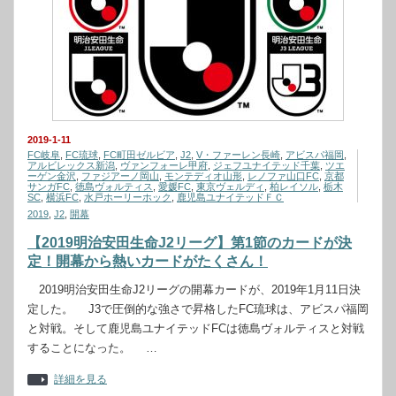
2019-1-11
FC岐阜
,
FC琉球
,
FC町田ゼルビア
,
J2
,
V・ファーレン長崎
,
アビスパ福岡
,
アルビレックス新潟
,
ヴァンフォーレ甲府
,
ジェフユナイテッド千葉
,
ツエ
ーゲン金沢
,
ファジアーノ岡山
,
モンテディオ山形
,
レノファ山口FC
,
京都
サンガFC
,
徳島ヴォルティス
,
愛媛FC
,
東京ヴェルディ
,
柏レイソル
,
栃木
SC
,
横浜FC
,
水戸ホーリーホック
,
鹿児島ユナイテッドＦＣ
2019
,
J2
,
開幕
【2019明治安田生命J2リーグ】第1節のカードが決
定！開幕から熱いカードがたくさん！
2019明治安田生命J2リーグの開幕カードが、2019年1月11日決
定した。 J3で圧倒的な強さで昇格したFC琉球は、アビスパ福岡
と対戦。そして鹿児島ユナイテッドFCは徳島ヴォルティスと対戦
することになった。 …
詳細を見る