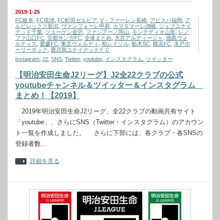
2019-1-25
FC岐阜
,
FC琉球
,
FC町田ゼルビア
,
V・ファーレン長崎
,
アビスパ福岡
,
ア
ルビレックス新潟
,
ヴァンフォーレ甲府
,
カマタマーレ讃岐
,
ジェフユナイ
テッド千葉
,
ツエーゲン金沢
,
ファジアーノ岡山
,
モンテディオ山形
,
レノ
ファ山口FC
,
京都サンガFC
,
全体まとめ
,
大宮アルディージャ
,
徳島ヴォ
ルティス
,
愛媛FC
,
東京ヴェルディ
,
柏レイソル
,
栃木SC
,
横浜FC
,
水戸ホ
ーリーホック
,
鹿児島ユナイテッドＦＣ
Instagram
,
J2
,
SNS
,
Twitter
,
youtube
,
インスタグラム
,
ツイッター
【明治安田生命J2リーグ】J2全22クラブの公式
youtubeチャンネル＆ツイッター＆インスタグラム
まとめ！【2019】
2019年明治安田生命J2リーグ、全22クラブの動画共有サイト
「youtube」、さらにSNS（Twitter・インスタグラム）のアカウン
ト一覧を作成しました。 さらに下部には、各クラブ・各SNSの
登録者数…
詳細を見る