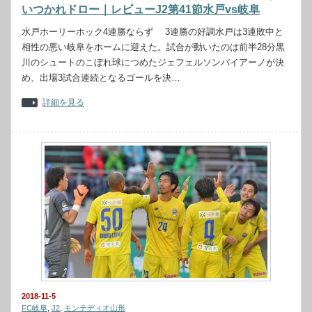
いつかれドロー｜レビューJ2第41節水戸vs岐阜
水戸ホーリーホック4連勝ならず 3連勝の好調水戸は3連敗中と
相性の悪い岐阜をホームに迎えた。試合が動いたのは前半28分黒
川のシュートのこぼれ球につめたジェフェルソンバイアーノが決
め、出場3試合連続となるゴールを決…
詳細を見る
2018-11-5
FC岐阜
,
J2
,
モンテディオ山形