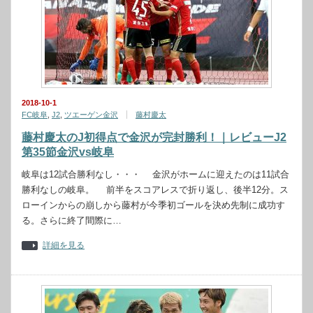
2018-10-1
FC岐阜
,
J2
,
ツエーゲン金沢
藤村慶太
藤村慶太のJ初得点で金沢が完封勝利！｜レビューJ2
第35節金沢vs岐阜
岐阜は12試合勝利なし・・・ 金沢がホームに迎えたのは11試合
勝利なしの岐阜。 前半をスコアレスで折り返し、後半12分。ス
ローインからの崩しから藤村が今季初ゴールを決め先制に成功す
る。さらに終了間際に…
詳細を見る