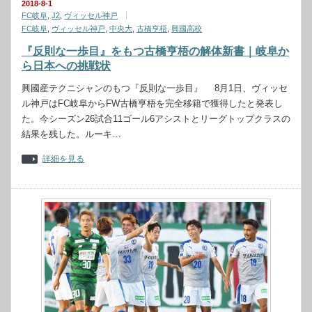
2018-8-1
FC岐阜
,
J2
,
ヴィッセル神戸
FC岐阜
,
ヴィッセル神戸
,
中央大
,
古橋亨梧
,
興國高校
『反則な一歩目』をもつ古橋亨梧の解体新書｜岐阜か
ら日本への挑戦状
興國産テクニシャンのもつ『反則な一歩目』 8月1日、ヴィッセ
ル神戸はFC岐阜からFW古橋亨梧を完全移籍で獲得したと発表し
た。今シーズン26試合11ゴール6アシストとリーグトップクラスの
結果を残した。ルーキ…
詳細を見る