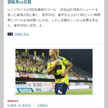
節岐阜vs京都
レンゾロペスが2試合連続のゴール 試合は計18本のシュートを
放った岐阜が先に動く。前半21分、後半立ち上がり3分といい時間
帯にゴールを決め勢いにのる。しかし京都がここから反撃を見せ
た。後半22分に庄司、さ…
詳細を見る
2018-8-6
FC岐阜
,
J2
,
栃木SC
大黒将志