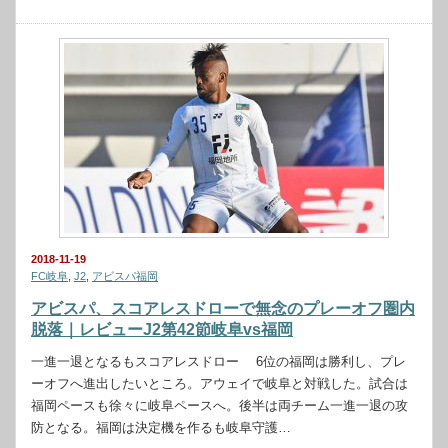
2018-11-19
FC岐阜
,
J2
,
アビスパ福岡
アビスパ、スコアレスドローで無念のプレーオフ圏内
脱落｜レビューJ2第42節岐阜vs福岡
一進一退となるもスコアレスドロー 6位の福岡は勝利し、プレ
ーオフへ進出したいところ。アウェイで岐阜と対戦した。試合は
福岡ペースも徐々に岐阜ペースへ。後半は両チーム一進一退の攻
防となる。福岡は決定機を作るも岐阜守護…