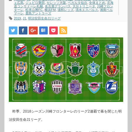
ェ広島
,
ジュビロ磐田
,
セレッソ大阪
,
ベガルタ仙台
,
全体まとめ
,
北海
道コンサドーレ札幌
,
名古屋グランパス
,
大分トリニータ
,
川崎フロン
ターレ
,
松本山雅FC
,
横浜FM
,
浦和レッズ
,
清水エスパルス
,
湘南ベル
マーレ
,
鹿島アントラーズ
2019
,
J1
,
明治安田生命J1リーグ
昨季、2018シーズン川崎フロンターレのリーグ2連覇で幕を閉じた明
治安田生命J1リーグ。