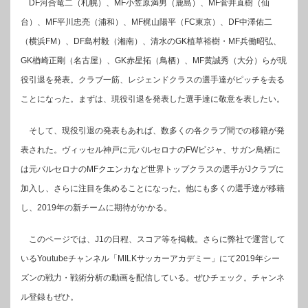
DF河合竜二（札幌）、MF小笠原満男（鹿島）、MF菅井直樹（仙
台）、MF平川忠亮（浦和）、MF梶山陽平（FC東京）、DF中澤佑二
（横浜FM）、DF島村毅（湘南）、清水のGK植草裕樹・MF兵働昭弘、
GK楢崎正剛（名古屋）、GK赤星拓（鳥栖）、MF黄誠秀（大分）らが現
役引退を発表。クラブ一筋、レジェンドクラスの選手達がピッチを去る
ことになった。まずは、現役引退を発表した選手達に敬意を表したい。
そして、現役引退の発表もあれば、数多くの各クラブ間での移籍が発
表された。ヴィッセル神戸に元バルセロナのFWビジャ、サガン鳥栖に
は元バルセロナのMFクエンカなど世界トップクラスの選手がJクラブに
加入し、さらに注目を集めることになった。他にも多くの選手達が移籍
し、2019年の新チームに期待がかかる。
このページでは、J1の日程、スコア等を掲載。さらに弊社で運営して
いるYoutubeチャンネル「MILKサッカーアカデミー」にて2019年シー
ズンの戦力・戦術分析の動画を配信している。ぜひチェック。チャンネ
ル登録もぜひ。