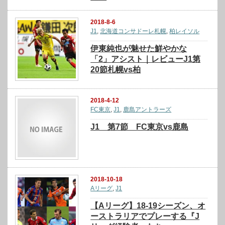
2018-8-6
J1
,
北海道コンサドーレ札幌
,
柏レイソル
伊東純也が魅せた鮮やかな
「2」アシスト｜レビューJ1第
20節札幌vs柏
2018-4-12
FC東京
,
J1
,
鹿島アントラーズ
J1 第7節 FC東京vs鹿島
2018-10-18
Aリーグ
,
J1
【Aリーグ】18-19シーズン、オ
ーストラリアでプレーする『J