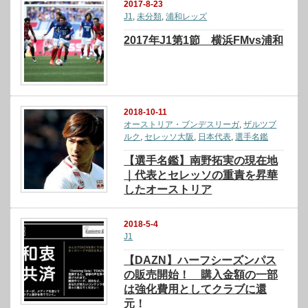
2017-8-23
J1
,
未分類
,
浦和レッズ
2017年J1第1節 横浜FMvs浦和
2018-10-11
オーストリア・ブンデスリーガ
,
ザルツブ
ルク
,
セレッソ大阪
,
日本代表
,
選手名鑑
【選手名鑑】南野拓実の現在地
｜代表とセレッソの重責を昇華
したオーストリア
2018-5-4
J1
【DAZN】ハーフシーズンパス
の販売開始！ 購入金額の一部
は強化費用としてクラブに還
元！