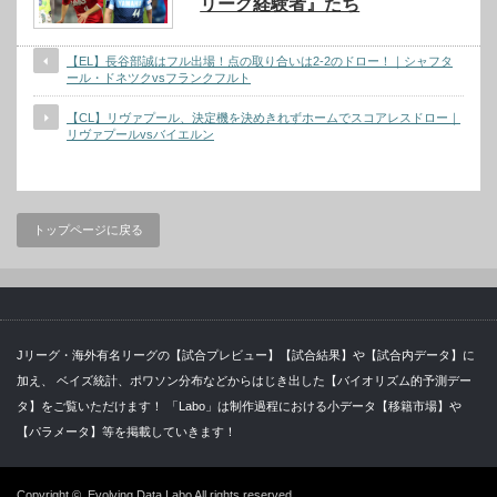
リーグ経験者』たち
【EL】長谷部誠はフル出場！点の取り合いは2-2のドロー！｜シャフタ
ール・ドネツクvsフランクフルト
【CL】リヴァプール、決定機を決めきれずホームでスコアレスドロー｜
リヴァプールvsバイエルン
トップページに戻る
Jリーグ・海外有名リーグの【試合プレビュー】【試合結果】や【試合内データ】に
加え、 ベイズ統計、ポワソン分布などからはじき出した【バイオリズム的予測デー
タ】をご覧いただけます！ 「Labo」は制作過程における小データ【移籍市場】や
【パラメータ】等を掲載していきます！
Copyright ©
Evolving Data Labo
All rights reserved.