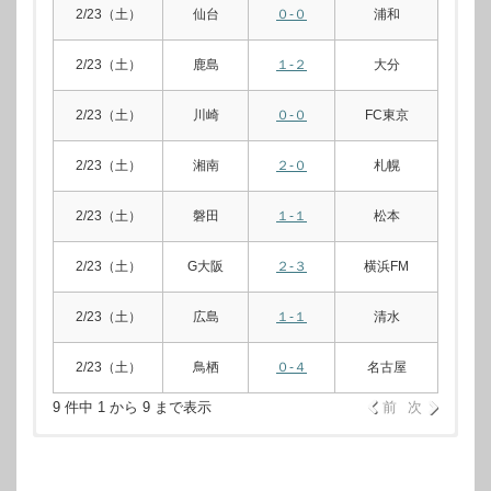
2/23（土）
仙台
０-０
浦和
2/23（土）
鹿島
１-２
大分
2/23（土）
川崎
０-０
FC東京
2/23（土）
湘南
２-０
札幌
2/23（土）
磐田
１-１
松本
2/23（土）
G大阪
２-３
横浜FM
2/23（土）
広島
１-１
清水
2/23（土）
鳥栖
０-４
名古屋
9 件中 1 から 9 まで表示
前
次