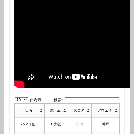
件表示
検索:
日時
ホーム
スコア
アウェイ
2/22（金）
C大阪
１-０
神戸