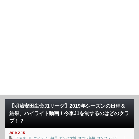
【明治安田生命J1リーグ】2019年シーズンの日程＆
結果、ハイライト動画！今季J1を制するのはどのクラ
ブ！？
2019-2-15
FC東京
,
J1
,
ヴィッセル神戸
,
ガンバ大阪
,
サガン鳥栖
,
サンフレッチ