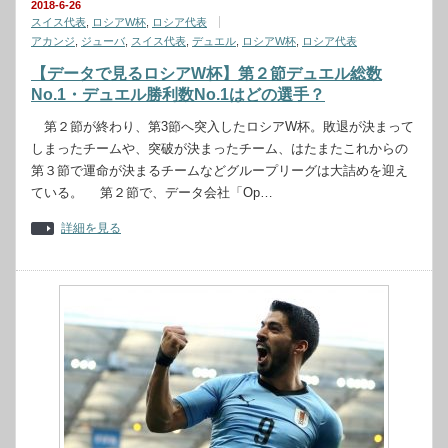
2018-6-26
スイス代表
,
ロシアW杯
,
ロシア代表
アカンジ
,
ジューバ
,
スイス代表
,
デュエル
,
ロシアW杯
,
ロシア代表
【データで見るロシアW杯】第２節デュエル総数
No.1・デュエル勝利数No.1はどの選手？
第２節が終わり、第3節へ突入したロシアW杯。敗退が決まって
しまったチームや、突破が決まったチーム、はたまたこれからの
第３節で運命が決まるチームなどグループリーグは大詰めを迎え
ている。 第２節で、データ会社「Op…
詳細を見る