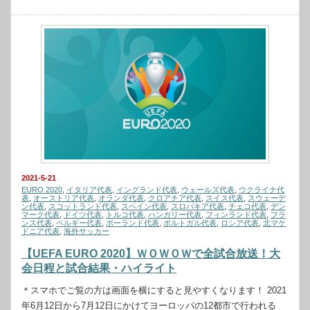
2021-5-21
EURO 2020
,
イタリア代表
,
イングランド代表
,
ウェールズ代表
,
ウクライナ代
表
,
オーストリア代表
,
オランダ代表
,
クロアチア代表
,
スイス代表
,
スウェーデ
ン代表
,
スコットランド代表
,
スペイン代表
,
スロバキア代表
,
チェコ代表
,
デン
マーク代表
,
ドイツ代表
,
トルコ代表
,
ハンガリー代表
,
フィンランド代表
,
フラ
ンス代表
,
ベルギー代表
,
ポーランド代表
,
ポルトガル代表
,
ロシア代表
,
北マケ
ドニア代表
,
海外サッカー
【UEFA EURO 2020】ＷＯＷＯＷで全試合放送！大
会日程と試合結果・ハイライト
＊スマホでご覧の方は画面を横にすると見やすくなります！ 2021
年6月12日から7月12日にかけてヨーロッパの12都市で行われる