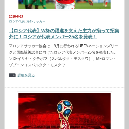
2018-8-27
ロシア代表
,
海外サッカー
【ロシア代表】W杯の躍進を支えた主力が揃って招集
外に！ロシアが代表メンバー25名を発表！
▽ロシアサッカー協会は、9月に行われるUEFAネーションズリー
グと国際親善試合に向けたロシア代表メンバー25名を発表した。
▽DFイリヤ・クテポフ（スパルタク・モスクワ）、MFロマン・
ゾブニン（スパルタク・モスクワ…
詳細を見る