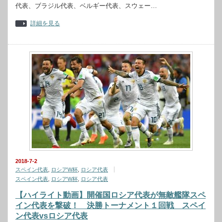
代表、ブラジル代表、ベルギー代表、スウェー…
詳細を見る
2018-7-2
スペイン代表
,
ロシアW杯
,
ロシア代表
スペイン代表
,
ロシアW杯
,
ロシア代表
【ハイライト動画】開催国ロシア代表が無敵艦隊スペ
イン代表を撃破！ 決勝トーナメント１回戦 スペイ
ン代表vsロシア代表