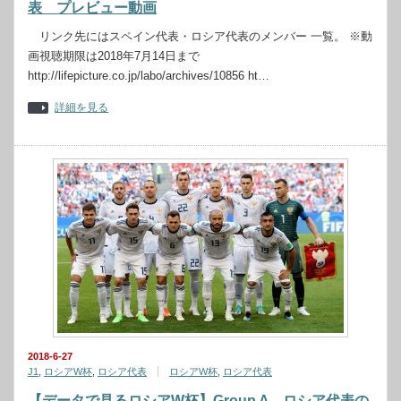
表 プレビュー動画
リンク先にはスペイン代表・ロシア代表のメンバー 一覧。 ※動
画視聴期限は2018年7月14日まで
http://lifepicture.co.jp/labo/archives/10856 ht…
詳細を見る
2018-6-27
J1
,
ロシアW杯
,
ロシア代表
ロシアW杯
,
ロシア代表
【データで見るロシアW杯】Group A ロシア代表の