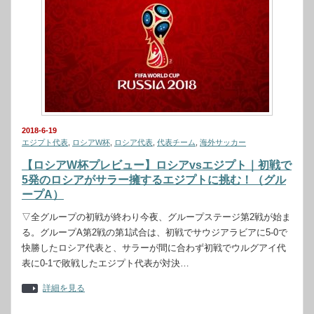
2018-6-19
エジプト代表
,
ロシアW杯
,
ロシア代表
,
代表チーム
,
海外サッカー
【ロシアW杯プレビュー】ロシアvsエジプト｜初戦で
5発のロシアがサラー擁するエジプトに挑む！（グル
ープA）
▽全グループの初戦が終わり今夜、グループステージ第2戦が始ま
る。グループA第2戦の第1試合は、初戦でサウジアラビアに5-0で
快勝したロシア代表と、サラーが間に合わず初戦でウルグアイ代
表に0-1で敗戦したエジプト代表が対決…
詳細を見る