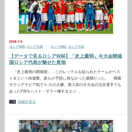
2018-7-9
ロシアW杯
,
ロシア代表
ロシアW杯
,
ロシア代表
【データで見るロシアW杯】「史上最弱」今大会開催
国ロシア代表が魅せた意地
「史上最弱の開催国」…このレッテルを貼られたチームがベス
ト８という快進撃。誰もが予想し得なかった展開だった。 開幕
サウジアラビア戦で５-０の大勝。第２節の今大会の注目選手でも
あったFWモハメド・サラー擁するエジ…
詳細を見る