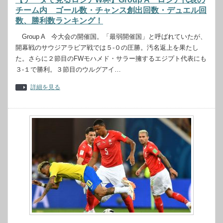
チーム内 ゴール数・チャンス創出回数・デュエル回
数、勝利数ランキング！
Group A 今大会の開催国。「最弱開催国」と呼ばれていたが、
開幕戦のサウジアラビア戦では５-０の圧勝。汚名返上を果たし
た。さらに２節目のFWモハメド・サラー擁するエジプト代表にも
３-１で勝利。３節目のウルグアイ…
詳細を見る