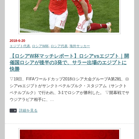
2018-6-20
エジプト代表
,
ロシアW杯
,
ロシア代表
,
海外サッカー
【ロシアW杯マッチレポート】ロシアvsエジプト｜開
催国ロシアが後半の3発で、サラー出場のエジプトに
快勝
▽19日、FIFAワールドカップ2018ロシア大会グループA第2戦、ロ
シアvsエジプトがサンクトペテルブルク・スタジアム（サンクト
ペテルブルク）で行われ、3-1でロシアが勝利した。 ▽開幕戦でサ
ウジアラビア相手に、…
詳細を見る