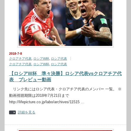
2018-7-8
クロアチア代表
,
ロシアW杯
,
ロシア代表
クロアチア代表
,
ロシアW杯
,
ロシア代表
【ロシアW杯 準々決勝】ロシア代表vsクロアチア代
表 プレビュー動画
リンク先にはロシア代表・クロアチア代表のメンバー 一覧。 ※
動画視聴期限は2018年7月21日まで
http://lifepicture.co.jp/labo/archives/11515 …
詳細を見る