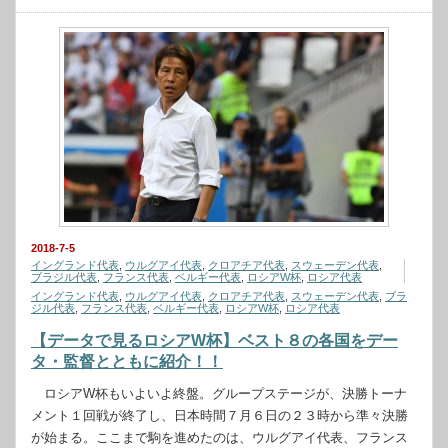
2018-7-5
イングランド代表
,
ウルグアイ代表
,
クロアチア代表
,
スウェーデン代表
,
ブラジル代表
,
フランス代表
,
ベルギー代表
,
ロシアW杯
,
ロシア代表
イングランド代表
,
ウルグアイ代表
,
クロアチア代表
,
スウェーデン代表
,
ブラ
ジル代表
,
フランス代表
,
ベルギー代表
,
ロシアW杯
,
ロシア代表
【データで見るロシアW杯】ベスト８の各国をデー
タ・監督とともに紹介！！
ロシアW杯もいよいよ終盤。グループステージが、決勝トーナ
メント１回戦が終了し、日本時間７月６日の２３時から準々決勝
が始まる。ここまで駒を進めたのは、ウルグアイ代表、フランス