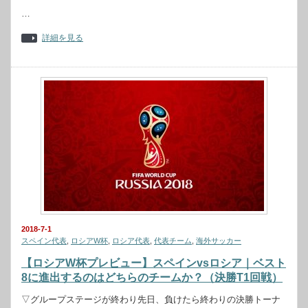
…
詳細を見る
2018-7-1
スペイン代表
,
ロシアW杯
,
ロシア代表
,
代表チーム
,
海外サッカー
【ロシアW杯プレビュー】スペインvsロシア｜ベスト
8に進出するのはどちらのチームか？（決勝T1回戦）
▽グループステージが終わり先日、負けたら終わりの決勝トーナ