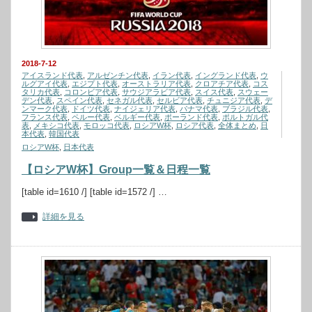
2018-7-12
アイスランド代表
,
アルゼンチン代表
,
イラン代表
,
イングランド代表
,
ウ
ルグアイ代表
,
エジプト代表
,
オーストラリア代表
,
クロアチア代表
,
コス
タリカ代表
,
コロンビア代表
,
サウジアラビア代表
,
スイス代表
,
スウェー
デン代表
,
スペイン代表
,
セネガル代表
,
セルビア代表
,
チュニジア代表
,
デ
ンマーク代表
,
ドイツ代表
,
ナイジェリア代表
,
パナマ代表
,
ブラジル代表
,
フランス代表
,
ペルー代表
,
ベルギー代表
,
ポーランド代表
,
ポルトガル代
表
,
メキシコ代表
,
モロッコ代表
,
ロシアW杯
,
ロシア代表
,
全体まとめ
,
日
本代表
,
韓国代表
ロシアW杯
,
日本代表
【ロシアW杯】Group一覧＆日程一覧
[table id=1610 /] [table id=1572 /] …
詳細を見る