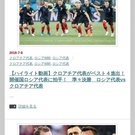
2018-7-8
クロアチア代表
,
ロシアW杯
,
ロシア代表
クロアチア代表
,
ロシアW杯
,
ロシア代表
【ハイライト動画】クロアチア代表がベスト４進出！
開催国ロシア代表に拍手！ 準々決勝 ロシア代表vs
クロアチア代表
…
詳細を見る