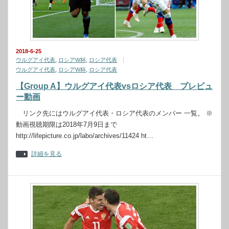
2018-6-25
ウルグアイ代表
,
ロシアW杯
,
ロシア代表
ウルグアイ代表
,
ロシアW杯
,
ロシア代表
【Group A】ウルグアイ代表vsロシア代表 プレビュ
ー動画
リンク先にはウルグアイ代表・ロシア代表のメンバー 一覧。 ※
動画視聴期限は2018年7月9日まで
http://lifepicture.co.jp/labo/archives/11424 ht…
詳細を見る