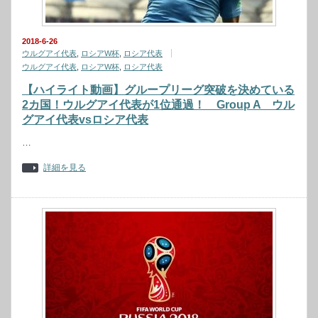
2018-6-26
ウルグアイ代表
,
ロシアW杯
,
ロシア代表
ウルグアイ代表
,
ロシアW杯
,
ロシア代表
【ハイライト動画】グループリーグ突破を決めている
2カ国！ウルグアイ代表が1位通過！ Group A ウル
グアイ代表vsロシア代表
…
詳細を見る