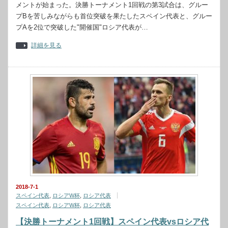
メントが始まった。決勝トーナメント1回戦の第3試合は、グルー
プBを苦しみながらも首位突破を果たしたスペイン代表と、グルー
プAを2位で突破した"開催国"ロシア代表が…
詳細を見る
2018-7-1
スペイン代表
,
ロシアW杯
,
ロシア代表
スペイン代表
,
ロシアW杯
,
ロシア代表
【決勝トーナメント1回戦】スペイン代表vsロシア代