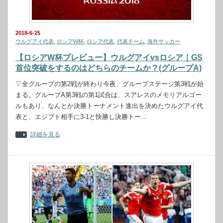
2018-6-25
ウルグアイ代表
,
ロシアW杯
,
ロシア代表
,
代表チーム
,
海外サッカー
【ロシアW杯プレビュー】ウルグアイvsロシア｜GS
首位突破をするのはどちらのチームか？(グループA)
▽全グループの第2戦が終わり今夜、グループステージ第3戦が始
まる。グループA第3戦の第1試合は、スアレスのメモリアルゴー
ルもあり、なんとか決勝トーナメント進出を決めたウルグアイ代
表と、エジプト相手に3-1と快勝し決勝トー…
詳細を見る