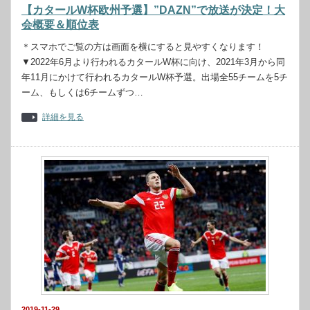
【カタールW杯欧州予選】”DAZN”で放送が決定！大
会概要＆順位表
＊スマホでご覧の方は画面を横にすると見やすくなります！
▼2022年6月より行われるカタールW杯に向け、2021年3月から同
年11月にかけて行われるカタールW杯予選。出場全55チームを5チ
ーム、もしくは6チームずつ…
詳細を見る
2019-11-29