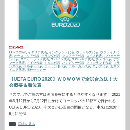
2021-5-21
EURO 2020
,
イタリア代表
,
イングランド代表
,
ウェールズ代表
,
ウクライナ代
表
,
オーストリア代表
,
オランダ代表
,
クロアチア代表
,
スイス代表
,
スウェーデ
ン代表
,
スコットランド代表
,
スペイン代表
,
スロバキア代表
,
チェコ代表
,
デン
マーク代表
,
ドイツ代表
,
トルコ代表
,
ハンガリー代表
,
フィンランド代表
,
フラ
ンス代表
,
ベルギー代表
,
ポーランド代表
,
ポルトガル代表
,
ロシア代表
,
北マケ
ドニア代表
,
海外サッカー
【UEFA EURO 2020】ＷＯＷＯＷで全試合放送！大
会概要＆順位表
＊スマホでご覧の方は画面を横にすると見やすくなります！ 2021
年6月12日から7月12日にかけてヨーロッパの12都市で行われる
UEFA EURO 2020。今大会が16回目の開催となる。本来は2020年
6月に開催…
詳細を見る