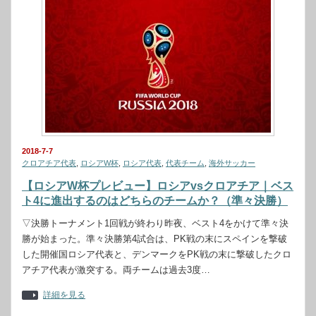
2018-7-7
クロアチア代表
,
ロシアW杯
,
ロシア代表
,
代表チーム
,
海外サッカー
【ロシアW杯プレビュー】ロシアvsクロアチア｜ベス
ト4に進出するのはどちらのチームか？（準々決勝）
▽決勝トーナメント1回戦が終わり昨夜、ベスト4をかけて準々決
勝が始まった。準々決勝第4試合は、PK戦の末にスペインを撃破
した開催国ロシア代表と、デンマークをPK戦の末に撃破したクロ
アチア代表が激突する。両チームは過去3度…
詳細を見る