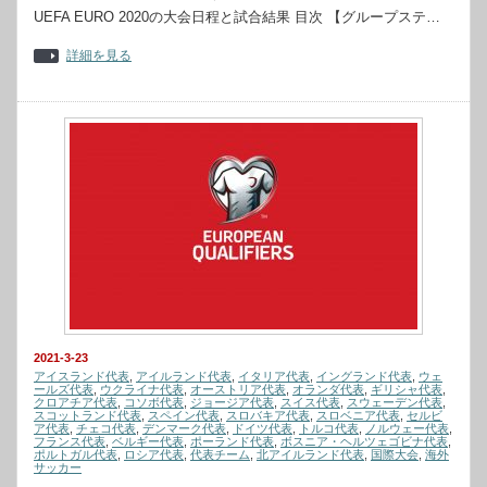
UEFA EURO 2020の大会日程と試合結果 目次 【グループステ…
詳細を見る
2021-3-23
アイスランド代表
,
アイルランド代表
,
イタリア代表
,
イングランド代表
,
ウェ
ールズ代表
,
ウクライナ代表
,
オーストリア代表
,
オランダ代表
,
ギリシャ代表
,
クロアチア代表
,
コソボ代表
,
ジョージア代表
,
スイス代表
,
スウェーデン代表
,
スコットランド代表
,
スペイン代表
,
スロバキア代表
,
スロベニア代表
,
セルビ
ア代表
,
チェコ代表
,
デンマーク代表
,
ドイツ代表
,
トルコ代表
,
ノルウェー代表
,
フランス代表
,
ベルギー代表
,
ポーランド代表
,
ボスニア・ヘルツェゴビナ代表
,
ポルトガル代表
,
ロシア代表
,
代表チーム
,
北アイルランド代表
,
国際大会
,
海外
サッカー