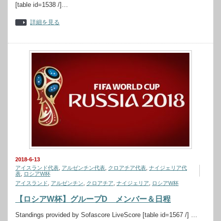
[table id=1538 /]…
詳細を見る
2018-6-13
アイスランド代表
,
アルゼンチン代表
,
クロアチア代表
,
ナイジェリア代
表
,
ロシアW杯
アイスランド
,
アルゼンチン
,
クロアチア
,
ナイジェリア
,
ロシアW杯
【ロシアW杯】グループD メンバー＆日程
Standings provided by Sofascore LiveScore [table id=1567 /] …