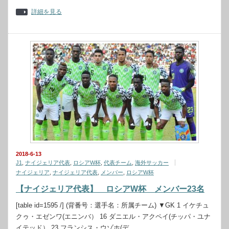
詳細を見る
2018-6-13
J1
,
ナイジェリア代表
,
ロシアW杯
,
代表チーム
,
海外サッカー
ナイジェリア
,
ナイジェリア代表
,
メンバー
,
ロシアW杯
【ナイジェリア代表】 ロシアW杯 メンバー23名
[table id=1595 /] (背番号：選手名：所属チーム) ▼GK 1 イケチュ
クゥ・エゼンワ(エニンバ） 16 ダニエル・アクペイ(チッパ・ユナ
イテッド） 23 フランシス・ウゾホ(デ…