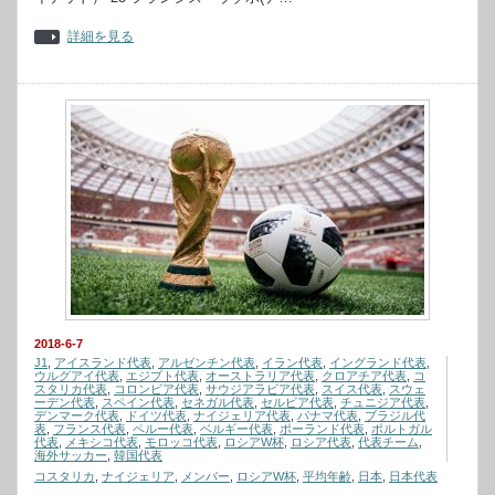
詳細を見る
2018-6-7
J1
,
アイスランド代表
,
アルゼンチン代表
,
イラン代表
,
イングランド代表
,
ウルグアイ代表
,
エジプト代表
,
オーストラリア代表
,
クロアチア代表
,
コ
スタリカ代表
,
コロンビア代表
,
サウジアラビア代表
,
スイス代表
,
スウェ
ーデン代表
,
スペイン代表
,
セネガル代表
,
セルビア代表
,
チュニジア代表
,
デンマーク代表
,
ドイツ代表
,
ナイジェリア代表
,
パナマ代表
,
ブラジル代
表
,
フランス代表
,
ペルー代表
,
ベルギー代表
,
ポーランド代表
,
ポルトガル
代表
,
メキシコ代表
,
モロッコ代表
,
ロシアW杯
,
ロシア代表
,
代表チーム
,
海外サッカー
,
韓国代表
コスタリカ
,
ナイジェリア
,
メンバー
,
ロシアW杯
,
平均年齢
,
日本
,
日本代表