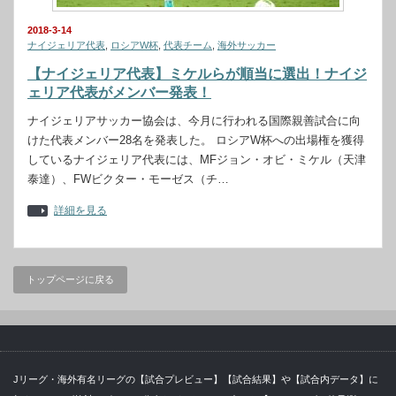
2018-3-14
ナイジェリア代表
,
ロシアW杯
,
代表チーム
,
海外サッカー
【ナイジェリア代表】ミケルらが順当に選出！ナイジ
ェリア代表がメンバー発表！
ナイジェリアサッカー協会は、今月に行われる国際親善試合に向
けた代表メンバー28名を発表した。 ロシアW杯への出場権を獲得
しているナイジェリア代表には、MFジョン・オビ・ミケル（天津
泰達）、FWビクター・モーゼス（チ…
詳細を見る
トップページに戻る
Jリーグ・海外有名リーグの【試合プレビュー】【試合結果】や【試合内データ】に