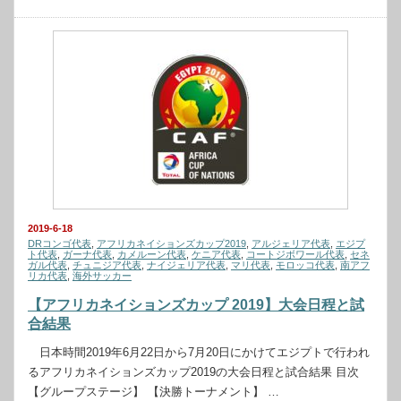
2019-6-18
DRコンゴ代表
,
アフリカネイションズカップ2019
,
アルジェリア代表
,
エジプ
ト代表
,
ガーナ代表
,
カメルーン代表
,
ケニア代表
,
コートジボワール代表
,
セネ
ガル代表
,
チュニジア代表
,
ナイジェリア代表
,
マリ代表
,
モロッコ代表
,
南アフ
リカ代表
,
海外サッカー
【アフリカネイションズカップ 2019】大会日程と試
合結果
日本時間2019年6月22日から7月20日にかけてエジプトで行われ
るアフリカネイションズカップ2019の大会日程と試合結果 目次
【グループステージ】 【決勝トーナメント】 …