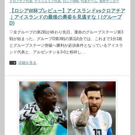
クロアチア代表
,
ナイジェリア代表
,
ロシアW杯
,
代表チーム
,
海外サッカー
【ロシアW杯プレビュー】アイスランドvsクロアチア
｜アイスランドの最後の勇姿を見逃すな！(グループ
D)
▽全グループの第2戦が終わり先日、運命のグループステージ第3
戦が始まった。グループD第3戦の第1試合では、これまで1分1敗
とグループステージ突破へ勝利が必須条件となっているアイスラ
ンド代表と、アルゼンチンを3-0と粉砕し…
詳細を見る