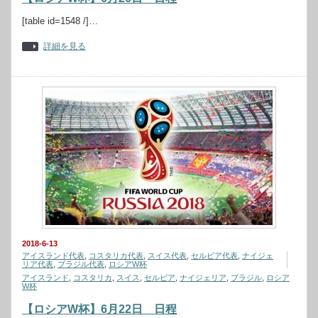
[table id=1548 /]…
詳細を見る
2018-6-13
アイスランド代表
,
コスタリカ代表
,
スイス代表
,
セルビア代表
,
ナイジェ
リア代表
,
ブラジル代表
,
ロシアW杯
アイスランド
,
コスタリカ
,
スイス
,
セルビア
,
ナイジェリア
,
ブラジル
,
ロシア
W杯
【ロシアW杯】6月22日 日程