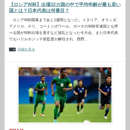
【ロシアW杯】出場32カ国の中で平均年齢が最も若い
国とは？日本代表は何番目？
ロシアW杯開幕まであと1週間となった。イタリア、オランダ、
アメリカ、チリ、コートジボワール、ガーナのW杯常連国とも呼
べる国がW杯出場を逃すなど波乱となった今大会。また日本代表
でもハリルホジッチ前監督が解任され、西野…
詳細を見る