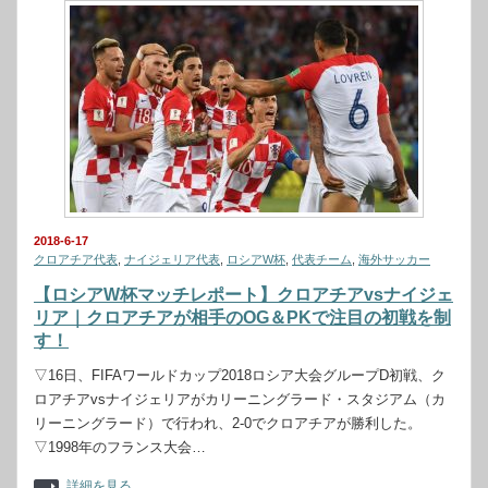
2018-6-17
クロアチア代表
,
ナイジェリア代表
,
ロシアW杯
,
代表チーム
,
海外サッカー
【ロシアW杯マッチレポート】クロアチアvsナイジェ
リア｜クロアチアが相手のOG＆PKで注目の初戦を制
す！
▽16日、FIFAワールドカップ2018ロシア大会グループD初戦、ク
ロアチアvsナイジェリアがカリーニングラード・スタジアム（カ
リーニングラード）で行われ、2-0でクロアチアが勝利した。
▽1998年のフランス大会…
詳細を見る