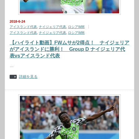
2018-6-24
アイスランド代表
,
ナイジェリア代表
,
ロシアW杯
アイスランド代表
,
ナイジェリア代表
,
ロシアW杯
【ハイライト動画】FWムサが2得点！ ナイジェリア
がアイスランドに勝利！ Group D ナイジェリア代
表vsアイスランド代表
…
詳細を見る