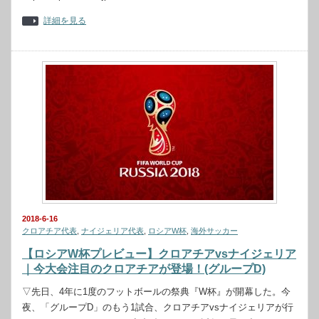
詳細を見る
2018-6-16
クロアチア代表
,
ナイジェリア代表
,
ロシアW杯
,
海外サッカー
【ロシアW杯プレビュー】クロアチアvsナイジェリア
｜今大会注目のクロアチアが登場！(グループD)
▽先日、4年に1度のフットボールの祭典『W杯』が開幕した。今
夜、「グループD」のもう1試合、クロアチアvsナイジェリアが行