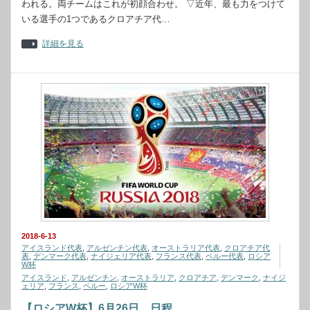
われる。両チームはこれが初顔合わせ。 ▽近年、最も力をつけて
いる選手の1つであるクロアチア代…
詳細を見る
2018-6-13
アイスランド代表
,
アルゼンチン代表
,
オーストラリア代表
,
クロアチア代
表
,
デンマーク代表
,
ナイジェリア代表
,
フランス代表
,
ペルー代表
,
ロシア
W杯
アイスランド
,
アルゼンチン
,
オーストラリア
,
クロアチア
,
デンマーク
,
ナイジ
ェリア
,
フランス
,
ペルー
,
ロシアW杯
【ロシアW杯】6月26日 日程