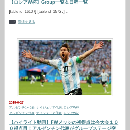
【ロシアW杯】Group一覧＆日程一覧
[table id=1610 /] [table id=1572 /] …
詳細を見る
2018-6-27
アルゼンチン代表
,
ナイジェリア代表
,
ロシアW杯
アルゼンチン代表
,
ナイジェリア代表
,
ロシアW杯
【ハイライト動画】FWメッシの初得点は今大会１０
０得点目！アルゼンチン代表がグループステージ突