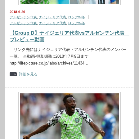
2018-6-26
アルゼンチン代表
,
ナイジェリア代表
,
ロシアW杯
アルゼンチン代表
,
ナイジェリア代表
,
ロシアW杯
【Group D】ナイジェリア代表vsアルゼンチン代表
プレビュー動画
リンク先にはナイジェリア代表・アルゼンチン代表のメンバー
一覧。 ※動画視聴期限は2018年7月9日まで
http://lifepicture.co.jp/labo/archives/11434…
詳細を見る