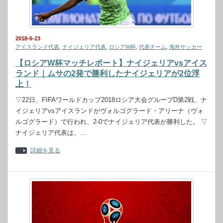
2018-6-23
アイスランド代表
,
ナイジェリア代表
,
ロシアW杯
,
代表チーム
,
海外サッカー
【ロシアW杯マッチレポート】ナイジェリアvsアイス
ランド｜ムサの2発で勝利したナイジェリアが2位浮
上！
▽22日、FIFAワールドカップ2018ロシア大会グループD第2戦、ナ
イジェリアvsアイスランドがヴォルゴグラード・アリーナ（ヴォ
ルゴグラード）で行われ、2-0でナイジェリア代表が勝利した。 ▽
ナイジェリア代表は、…
詳細を見る