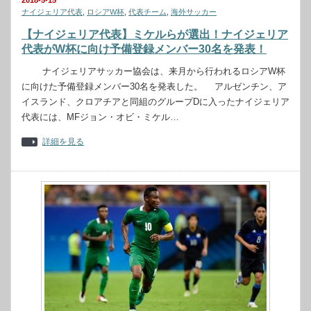
2018-5-15
ナイジェリア代表
,
ロシアW杯
,
代表チーム
,
海外サッカー
【ナイジェリア代表】ミケルらが選出！ナイジェリア
代表がW杯に向け予備登録メンバー30名を発表！
ナイジェリアサッカー協会は、来月から行われるロシアW杯
に向けた予備登録メンバー30名を発表した。 アルゼンチン、ア
イスランド、クロアチアと同組のグループDに入ったナイジェリア
代表には、MFジョン・オビ・ミケル…
詳細を見る