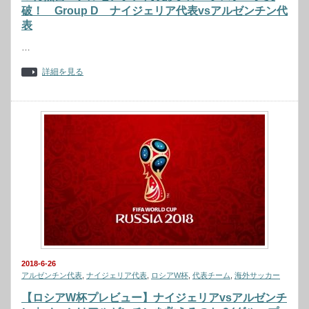
破！ Group D ナイジェリア代表vsアルゼンチン代
表
…
詳細を見る
2018-6-26
アルゼンチン代表
,
ナイジェリア代表
,
ロシアW杯
,
代表チーム
,
海外サッカー
【ロシアW杯プレビュー】ナイジェリアvsアルゼンチ