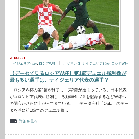
2018-6-21
ナイジェリア代表
,
ロシアW杯
オゲネカロ
,
ナイジェリア代表
,
ロシアW杯
【データで見るロシアW杯】第1節デュエル勝利数が
最も多い選手は、ナイジェリア代表の選手？
ロシアW杯の第1節が終了し、第2節が始まっている。日本代表
がコロンビア代表に勝利し、視聴率48.7％を記録するなどW杯へ
の関心がさらに上がってきている。 データ会社「Opta」のデー
タを基に第1節でのデュエル勝…
詳細を見る