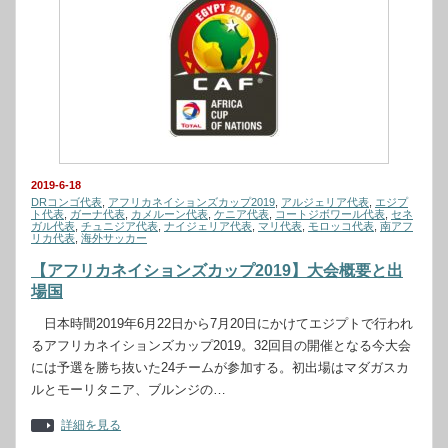
2019-6-18
DRコンゴ代表
,
アフリカネイションズカップ2019
,
アルジェリア代表
,
エジプ
ト代表
,
ガーナ代表
,
カメルーン代表
,
ケニア代表
,
コートジボワール代表
,
セネ
ガル代表
,
チュニジア代表
,
ナイジェリア代表
,
マリ代表
,
モロッコ代表
,
南アフ
リカ代表
,
海外サッカー
【アフリカネイションズカップ2019】大会概要と出
場国
日本時間2019年6月22日から7月20日にかけてエジプトで行われ
るアフリカネイションズカップ2019。32回目の開催となる今大会
には予選を勝ち抜いた24チームが参加する。初出場はマダガスカ
ルとモーリタニア、ブルンジの…
詳細を見る