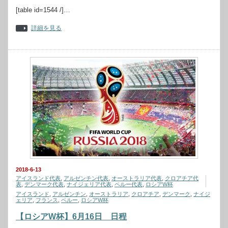
[table id=1544 /]…
詳細を見る
2018-6-13
アイスランド代表
,
アルゼンチン代表
,
オーストラリア代表
,
クロアチア代
表
,
デンマーク代表
,
ナイジェリア代表
,
ペルー代表
,
ロシアW杯
アイスランド
,
アルゼンチン
,
オーストラリア
,
クロアチア
,
デンマーク
,
ナイジ
ェリア
,
フランス
,
ペルー
,
ロシアW杯
【ロシアW杯】6月16日 日程