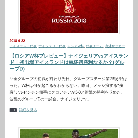
2018-6-22
アイスランド代表
,
ナイジェリア代表
,
ロシアW杯
,
代表チーム
,
海外サッカー
【ロシアW杯プレビュー】ナイジェリアvsアイスラン
ド｜初出場アイスランドはW杯初勝利なるか？(グル
ープD)
▽全グループの初戦が終わり先日、グループステージ第2戦が始ま
った。W杯は何が起こるかわからない。昨日、メッシ擁する"強
豪"アルゼンチン相手にクロアチアが3-0と衝撃の勝利を収めた。
波乱のグループDの一試合、ナイジェリアv…
詳細を見る