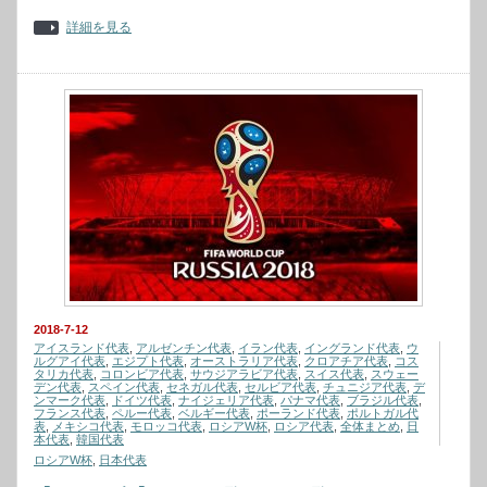
詳細を見る
2018-7-12
アイスランド代表
,
アルゼンチン代表
,
イラン代表
,
イングランド代表
,
ウ
ルグアイ代表
,
エジプト代表
,
オーストラリア代表
,
クロアチア代表
,
コス
タリカ代表
,
コロンビア代表
,
サウジアラビア代表
,
スイス代表
,
スウェー
デン代表
,
スペイン代表
,
セネガル代表
,
セルビア代表
,
チュニジア代表
,
デ
ンマーク代表
,
ドイツ代表
,
ナイジェリア代表
,
パナマ代表
,
ブラジル代表
,
フランス代表
,
ペルー代表
,
ベルギー代表
,
ポーランド代表
,
ポルトガル代
表
,
メキシコ代表
,
モロッコ代表
,
ロシアW杯
,
ロシア代表
,
全体まとめ
,
日
本代表
,
韓国代表
ロシアW杯
,
日本代表