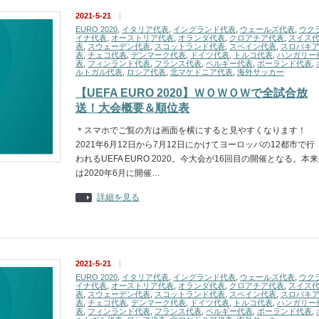
2021-5-21
EURO 2020
,
イタリア代表
,
イングランド代表
,
ウェールズ代表
,
ウク
イナ代表
,
オーストリア代表
,
オランダ代表
,
クロアチア代表
,
スイス
表
,
スウェーデン代表
,
スコットランド代表
,
スペイン代表
,
スロバキ
表
,
チェコ代表
,
デンマーク代表
,
ドイツ代表
,
トルコ代表
,
ハンガリー
表
,
フィンランド代表
,
フランス代表
,
ベルギー代表
,
ポーランド代表
,
ルトガル代表
,
ロシア代表
,
北マケドニア代表
,
海外サッカー
【UEFA EURO 2020】ＷＯＷＯＷで全試合放
送！大会概要＆順位表
＊スマホでご覧の方は画面を横にすると見やすくなります！
2021年6月12日から7月12日にかけてヨーロッパの12都市で行
われるUEFA EURO 2020。今大会が16回目の開催となる。本来
は2020年6月に開催…
詳細を見る
2021-5-21
EURO 2020
,
イタリア代表
,
イングランド代表
,
ウェールズ代表
,
ウク
イナ代表
,
オーストリア代表
,
オランダ代表
,
クロアチア代表
,
スイス
表
,
スウェーデン代表
,
スコットランド代表
,
スペイン代表
,
スロバキ
表
,
チェコ代表
,
デンマーク代表
,
ドイツ代表
,
トルコ代表
,
ハンガリー
表
,
フィンランド代表
,
フランス代表
,
ベルギー代表
,
ポーランド代表
,