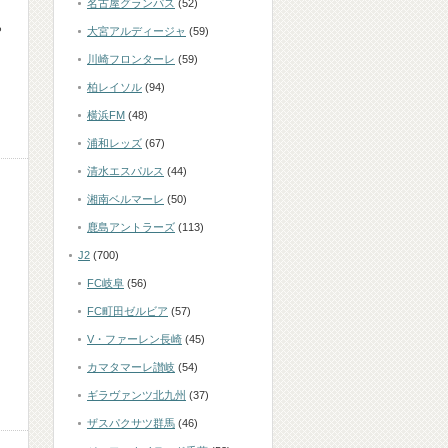
名古屋グランパス
(52)
ら
大宮アルディージャ
(59)
川崎フロンターレ
(59)
柏レイソル
(94)
横浜FM
(48)
浦和レッズ
(67)
清水エスパルス
(44)
湘南ベルマーレ
(50)
鹿島アントラーズ
(113)
J2
(700)
＆
FC岐阜
(56)
FC町田ゼルビア
(57)
V・ファーレン長崎
(45)
カマタマーレ讃岐
(54)
ギラヴァンツ北九州
(37)
ザスパクサツ群馬
(46)