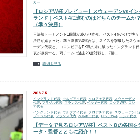
カー
【ロシアW杯プレビュー】スウェーデンvsイン
ランド｜ベスト4に進むのはどちらのチームか
（準々決勝）
▽決勝トーナメント1回戦が終わり昨夜、ベスト4をかけて準々
決勝が始まった。準々決勝第3試合は、スイスを撃破したスウ
ーデン代表と、コロンビアをPK戦の末に破ったイングランド代
表が激突する。両チームは過去23度対戦し、7勝…
詳細を見る
2018-7-5
イングランド代表
,
ウルグアイ代表
,
クロアチア代表
,
スウェーデン
代表
,
ブラジル代表
,
フランス代表
,
ベルギー代表
,
ロシアW杯
,
ロシ
ア代表
イングランド代表
,
ウルグアイ代表
,
クロアチア代表
,
スウェーデン代
ブラジル代表
,
フランス代表
,
ベルギー代表
,
ロシアW杯
,
ロシア代表
【データで見るロシアW杯】ベスト８の各国を
ータ・監督とともに紹介！！