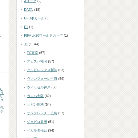
Aリーグ
(2)
DAZN
(18)
DFBポカール
(3)
F1
(1)
FIFA U-20ワールドカップ
(1)
プ
J1
(1,044)
FC東京
(57)
アビスパ福岡
(57)
アルビレックス新潟
(63)
ヴァンフォーレ甲府
(59)
ヴィッセル神戸
(58)
表
,
ギリ
ガンバ大阪
(62)
ス
,
ス
表
,
サガン鳥栖
(54)
ド代
表チ
サンフレッチェ広島
(57)
ジュビロ磐田
(51)
ベガルタ仙台
(94)