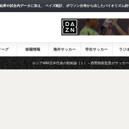
結果や試合内データに加え、 ベイズ統計、ポワソン分布から出したバイオリズム的
リーグ
移籍情報
海外サッカー
学生サッカー
ラジ
ロシアW杯日本代表の戦術論（１）～西野朗新監督がサッカーのスタイルは何か