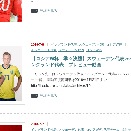
…
詳細を見る
2018-7-8
イングランド代表
,
スウェーデン代表
,
ロシアW杯
イングランド代表
,
スウェーデン代表
,
ロシアW杯
【ロシアW杯 準々決勝】スウェーデン代表vs
ングランド代表 プレビュー動画
リンク先にはスウェーデン代表・イングランド代表のメンバ
ー 一覧。 ※動画視聴期限は2018年7月21日まで
http://lifepicture.co.jp/labo/archives/10…
詳細を見る
2018-7-7
イングランド代表
,
スウェーデン代表
,
ロシアW杯
,
代表チーム
,
海外サ