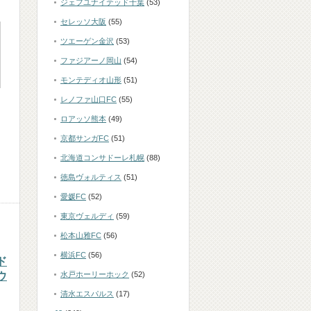
ジェフユナイテッド千葉
(53)
セレッソ大阪
(55)
ツエーゲン金沢
(53)
ファジアーノ岡山
(54)
モンテディオ山形
(51)
レノファ山口FC
(55)
ロアッソ熊本
(49)
京都サンガFC
(51)
北海道コンサドーレ札幌
(88)
徳島ヴォルティス
(51)
愛媛FC
(52)
東京ヴェルディ
(59)
松本山雅FC
(56)
横浜FC
(56)
ド
ウ
水戸ホーリーホック
(52)
清水エスパルス
(17)