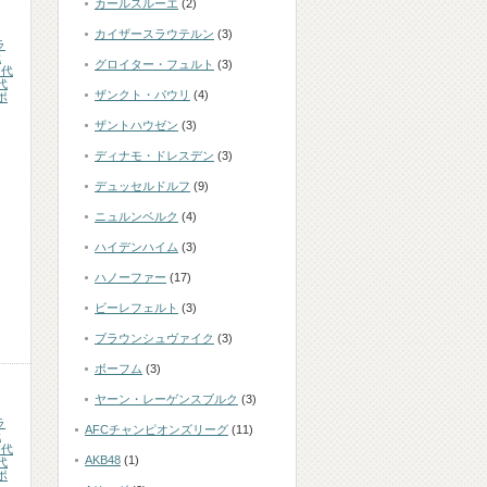
カールスルーエ
(2)
カイザースラウテルン
(3)
ラ
代
グロイター・フュルト
(3)
ア代
代
ザンクト・パウリ
(4)
ポ
ザントハウゼン
(3)
ディナモ・ドレスデン
(3)
デュッセルドルフ
(9)
ニュルンベルク
(4)
ハイデンハイム
(3)
ハノーファー
(17)
ビーレフェルト
(3)
ブラウンシュヴァイク
(3)
ボーフム
(3)
ヤーン・レーゲンスブルク
(3)
ラ
AFCチャンピオンズリーグ
(11)
代
ア代
AKB48
(1)
代
ポ