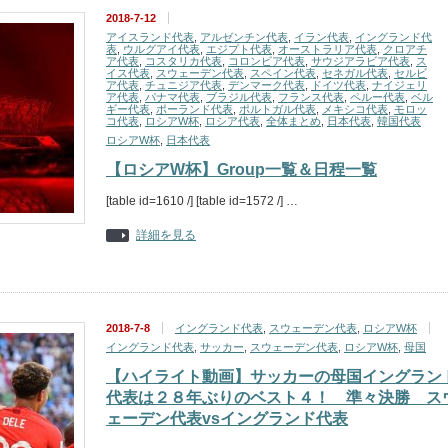
2018-7-12
アイスランド代表
,
アルゼンチン代表
,
イラン代表
,
イングランド代
表
,
ウルグアイ代表
,
エジプト代表
,
オーストラリア代表
,
クロアチ
ア代表
,
コスタリカ代表
,
コロンビア代表
,
サウジアラビア代表
,
ス
イス代表
,
スウェーデン代表
,
スペイン代表
,
セネガル代表
,
セルビ
ア代表
,
チュニジア代表
,
デンマーク代表
,
ドイツ代表
,
ナイジェリ
ア代表
,
パナマ代表
,
ブラジル代表
,
フランス代表
,
ペルー代表
,
ベル
ギー代表
,
ポーランド代表
,
ポルトガル代表
,
メキシコ代表
,
モロッ
コ代表
,
ロシアW杯
,
ロシア代表
,
全体まとめ
,
日本代表
,
韓国代表
ロシアW杯
,
日本代表
【ロシアW杯】Group一覧＆日程一覧
[table id=1610 /] [table id=1572 /] …
詳細を見る
2018-7-8
イングランド代表
,
スウェーデン代表
,
ロシアW杯
イングランド代表
,
サッカー
,
スウェーデン代表
,
ロシアW杯
,
母国
【ハイライト動画】サッカーの母国イングラン
代表は２８年ぶりのベスト４！ 準々決勝 ス
ェーデン代表vsイングランド代表