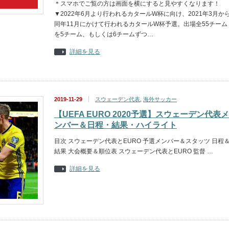
＊スマホでご覧の方は画面を横にすると見やすくなります！
▼2022年6月より行われるカタールW杯に向け、2021年3月か
同年11月にかけて行われるカタールW杯予選。出場全55チーム
を5チーム、もしくは6チームずつ…
詳細を見る
2019-11-29
スウェーデン代表
,
海外サッカー
【UEFA EURO 2020予選】スウェーデン代表メ
ンバー＆日程・結果・ハイライト
目次 スウェーデン代表とEURO 予選メンバー＆スタッツ 日程
結果 大会概要＆順位表 スウェーデン代表とEURO 監督 …
詳細を見る