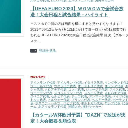
ルトガル代表
,
ロシア代表
,
北マケドニア代表
,
海外サッカー
【UEFA EURO 2020】ＷＯＷＯＷで全試合放
送！大会日程と試合結果・ハイライト
＊スマホでご覧の方は画面を横にすると見やすくなります！
2021年6月12日から7月12日にかけてヨーロッパの12都市で行
われるUEFA EURO 2020の大会日程と試合結果 目次 【グルー
ステ…
詳細を見る
2021-3-23
アイスランド代表
,
アイルランド代表
,
イタリア代表
,
イングランド代
ウェールズ代表
,
ウクライナ代表
,
オーストリア代表
,
オランダ代表
,
シャ代表
,
クロアチア代表
,
コソボ代表
,
ジョージア代表
,
スイス代表
,
ウェーデン代表
,
スコットランド代表
,
スペイン代表
,
スロバキア代表
ロベニア代表
,
セルビア代表
,
チェコ代表
,
デンマーク代表
,
ドイツ代
トルコ代表
,
ノルウェー代表
,
フランス代表
,
ベルギー代表
,
ポーラン
表
,
ボスニア・ヘルツェゴビナ代表
,
ポルトガル代表
,
ロシア代表
,
代
ーム
,
北アイルランド代表
,
国際大会
,
海外サッカー
【カタールW杯欧州予選】”DAZN”で放送が決
定！大会概要＆順位表