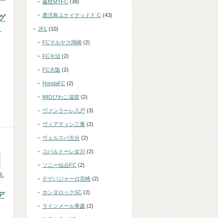
藤枝MYFC
(38)
鹿児島ユナイテッドＦＣ
(43)
グ
？
JFL
(10)
FCマルヤス岡崎
(2)
FC今治
(2)
ェ
FC大阪
(2)
HondaFC
(2)
MIOびわこ滋賀
(2)
ヴァンラーレ八戸
(3)
ヴィアティン三重
(2)
ヴェルスパ大分
(2)
コバルトーレ女川
(2)
ソニー仙台FC
(2)
表
,
テゲバジャーロ宮崎
(2)
ホンダロックSC
(2)
デ
ラインメール青森
(2)