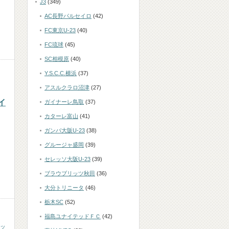
J3
(349)
AC長野パルセイロ
(42)
FC東京U-23
(40)
FC琉球
(45)
SC相模原
(40)
Y.S.C.C.横浜
(37)
アスルクラロ沼津
(27)
イ
ガイナーレ鳥取
(37)
カターレ富山
(41)
ガンバ大阪U-23
(38)
グルージャ盛岡
(39)
セレッソ大阪U-23
(39)
ブラウブリッツ秋田
(36)
大分トリニータ
(46)
栃木SC
(52)
福島ユナイテッドＦＣ
(42)
ッ