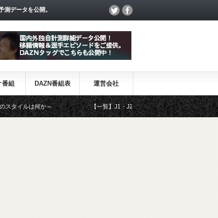
予測データを公開。
オ番組
DAZN番組表
運営会社
～
【一覧】J1・J2・J3リーグ「退団・戦力外選手＆新加入選手」