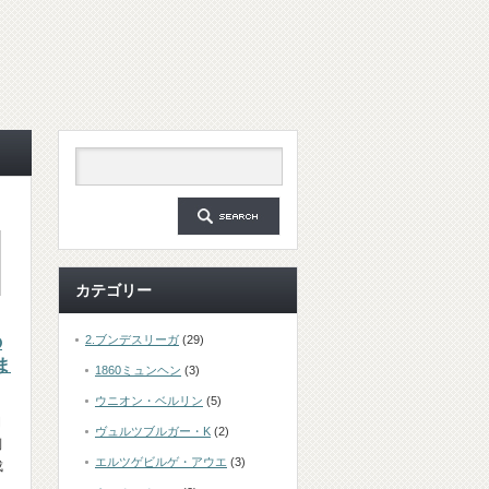
カテゴリー
の
2.ブンデスリーガ
(29)
ま
1860ミュンヘン
(3)
ウニオン・ベルリン
(5)
開
ヴュルツブルガー・K
(2)
倒
エルツゲビルゲ・アウエ
(3)
成