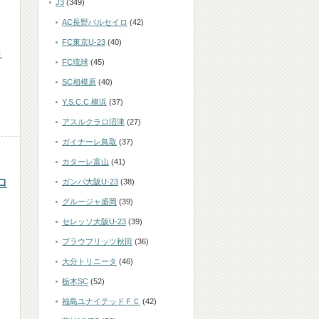
J3
(349)
AC長野パルセイロ
(42)
ー
FC東京U-23
(40)
見
FC琉球
(45)
SC相模原
(40)
Y.S.C.C.横浜
(37)
アスルクラロ沼津
(27)
ガイナーレ鳥取
(37)
カターレ富山
(41)
ロ
ガンバ大阪U-23
(38)
グルージャ盛岡
(39)
セレッソ大阪U-23
(39)
ブラウブリッツ秋田
(36)
大分トリニータ
(46)
栃木SC
(52)
福島ユナイテッドＦＣ
(42)