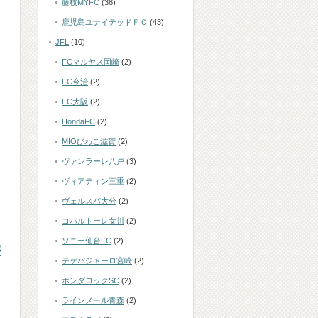
藤枝MYFC
(38)
鹿児島ユナイテッドＦＣ
(43)
JFL
(10)
FCマルヤス岡崎
(2)
FC今治
(2)
に
FC大阪
(2)
HondaFC
(2)
MIOびわこ滋賀
(2)
ヴァンラーレ八戸
(3)
ヴィアティン三重
(2)
ヴェルスパ大分
(2)
コバルトーレ女川
(2)
ソニー仙台FC
(2)
が
テゲバジャーロ宮崎
(2)
ホンダロックSC
(2)
ラインメール青森
(2)