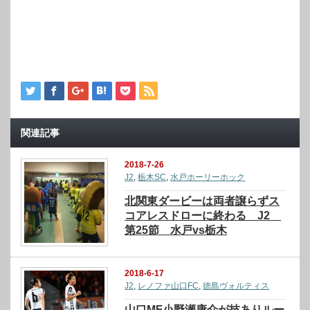
関連記事
2018-7-26
J2
,
栃木SC
,
水戸ホーリーホック
北関東ダービーは両者譲らずス
コアレスドローに終わる J2
第25節 水戸vs栃木
2018-6-17
J2
,
レノファ山口FC
,
徳島ヴォルティス
山口MF小野瀬康介が技ありルー