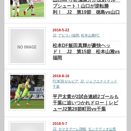
プシュート！山口が逆転勝
利！ J2 第19節 徳島vs山口
2018-5-22
J2
,
アビスパ福岡
,
松本山雅FC
松本DF飯田真輝が豪快ヘッ
ド！ J2 第15節 松本山雅vs
福岡
2018-8-16
FC町田ゼルビア
,
J2
,
ジェフユナイテッド
千葉
平戸太貴が2試合連続2ゴールも
千葉に追いつかれドロー｜レビ
ューJ2第28節町田vs千葉
2018-5-7
J2
,
カマタマーレ讃岐
,
モンテディオ山形