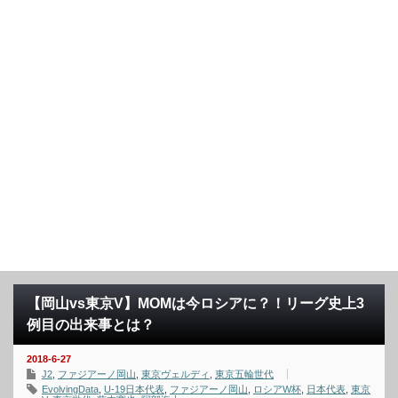
【岡山vs東京V】MOMは今ロシアに？！リーグ史上3
例目の出来事とは？
2018-6-27
J2
,
ファジアーノ岡山
,
東京ヴェルディ
,
東京五輪世代
EvolvingData
,
U-19日本代表
,
ファジアーノ岡山
,
ロシアW杯
,
日本代表
,
東京