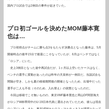
国内プロ試合では2例目の事件が起きていた。
プロ初ゴールを決めたMOM藤本寛
也は…
プロ初得点がチームに勝ち点3をもたらす決勝点となった藤本は、5月
開催時点の後半15分で後退にこそなっていたが、6月はベンチではなく
「ロシア」にいた。
史上3例目となった途中再試合だが、1ヶ月以上空いたケースはなく、
ベンチの選手に変動があったのは昨年の天皇杯が一例目だ。当該試合も
間隔が空き、しかも夏の移籍期間後の開催となったため、出場中だった
選手が二人も不在（そのため、入れ替え）の状態となったのだ。
今回は移籍でこそ無いものの、東京VMF藤本寛也と岡山DF阿部海大
がロシアW杯帯同中のU-19日本代表に選出されていたため、彼らは現在
ロシアにいる。また、東京VFWカルロス・マルティネスが退団となって