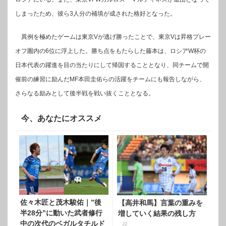
しまったため、彼ら3人分の補填が成された格好となった。
異例を極めたゲームは東京Vが逃げ勝ったことで、東京Vは昇格プレー
オフ圏内の6位に浮上した。勝ち点をもたらした藤本は、ロシアW杯の
日本代表の躍進を目の当たりにして帰国することとなり、同チームで開
催前の練習に励んだMF本田圭佑らの活躍をチームにも報告しながら、
さらなる励みとして後半戦を戦い抜くこととなる。
今、あなたにオススメ
佐々木匠と茂木駿佑｜”後
【高井和馬】言葉の重みを
半28分”に動いた武者修行
増していく結果の残し方
中の次代のベガルタチルド
J2