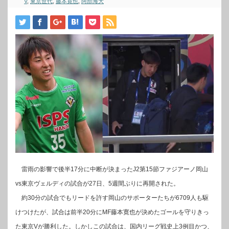
V
,
東京世代
,
藤本寛也
,
阿部海大
雷雨の影響で後半17分に中断が決まったJ2第15節ファジアーノ岡山
vs東京ヴェルディの試合が27日、5週間ぶりに再開された。
約30分の試合でもリードを許す岡山のサポーターたちが6709人も駆
けつけたが、試合は前半20分にMF藤本寛也が決めたゴールを守りきっ
た東京Vが勝利した。しかしこの試合は、国内リーグ戦史上3例目かつ、