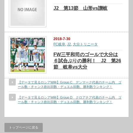
J2 第13節 山形vs讃岐
2018-7-30
FC岐阜
,
J2
,
大分トリニータ
FW三平和司のゴールで大分は
６試合ぶりの勝利！ J2 第26
節 岐阜vs大分
【データで見るロシアW杯】Group C デンマーク代表のチーム内 ゴ
ール数・チャンス創出回数・デュエル回数、勝利数ランキング！
【データで見るロシアW杯】Group D クロアチア代表のチーム内 ゴ
ール数・チャンス創出回数・デュエル回数、勝利数ランキング！
トップページに戻る