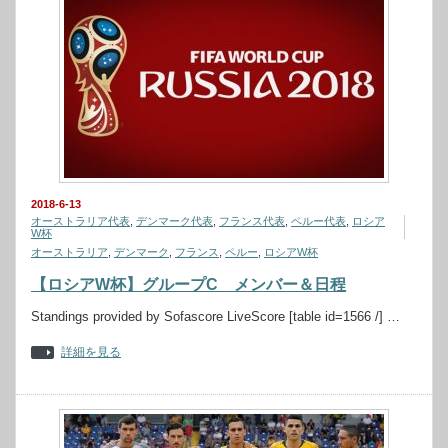
2018-6-13
オーストラリア代表
,
デンマーク代表
,
フランス代表
,
ペルー代表
,
ロシア
W杯
オーストラリア
,
デンマーク
,
フランス
,
ペルー
,
ロシアW杯
【ロシアW杯】グループC メンバー＆日程
Standings provided by Sofascore LiveScore [table id=1566 /] …
詳細を見る