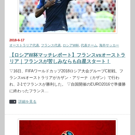
2018-6-17
オーストラリア代表
,
フランス代表
,
ロシアW杯
,
代表チーム
,
海外サッカー
【ロシアW杯マッチレポート】フランスvsオーストラ
リア｜フランスが苦しみならも白星スタート！
▽16日、FIFAワールドカップ2018ロシア大会グループC初戦、フ
ランスvsオーストラリアがカザン・アリーナ（カザン）で行わ
れ、2-1でフランスが勝利した。 ▽自国開催のEURO2016で準優勝
に終わったフランス…
詳細を見る