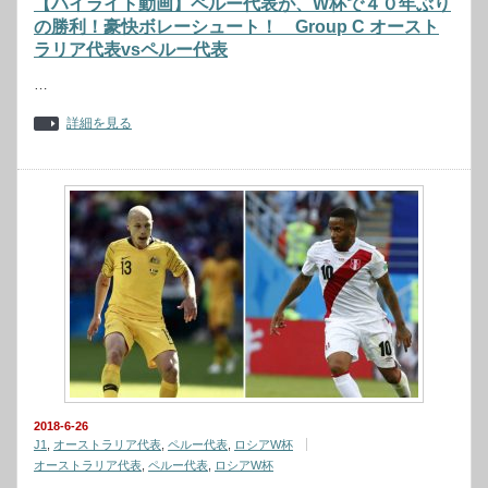
【ハイライト動画】ペルー代表が、W杯で４０年ぶり
の勝利！豪快ボレーシュート！ Group C オースト
ラリア代表vsペルー代表
…
詳細を見る
2018-6-26
J1
,
オーストラリア代表
,
ペルー代表
,
ロシアW杯
オーストラリア代表
,
ペルー代表
,
ロシアW杯