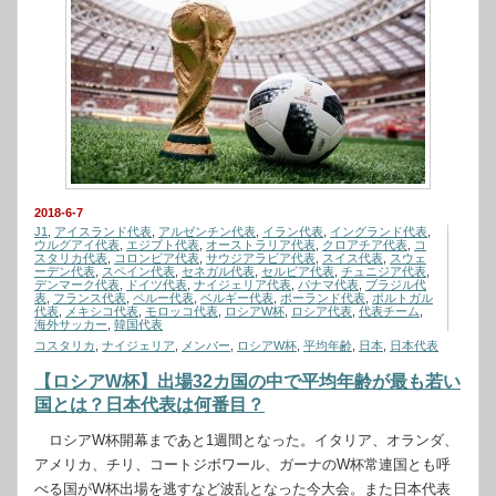
2018-6-7
J1
,
アイスランド代表
,
アルゼンチン代表
,
イラン代表
,
イングランド代表
,
ウルグアイ代表
,
エジプト代表
,
オーストラリア代表
,
クロアチア代表
,
コ
スタリカ代表
,
コロンビア代表
,
サウジアラビア代表
,
スイス代表
,
スウェ
ーデン代表
,
スペイン代表
,
セネガル代表
,
セルビア代表
,
チュニジア代表
,
デンマーク代表
,
ドイツ代表
,
ナイジェリア代表
,
パナマ代表
,
ブラジル代
表
,
フランス代表
,
ペルー代表
,
ベルギー代表
,
ポーランド代表
,
ポルトガル
代表
,
メキシコ代表
,
モロッコ代表
,
ロシアW杯
,
ロシア代表
,
代表チーム
,
海外サッカー
,
韓国代表
コスタリカ
,
ナイジェリア
,
メンバー
,
ロシアW杯
,
平均年齢
,
日本
,
日本代表
【ロシアW杯】出場32カ国の中で平均年齢が最も若い
国とは？日本代表は何番目？
ロシアW杯開幕まであと1週間となった。イタリア、オランダ、
アメリカ、チリ、コートジボワール、ガーナのW杯常連国とも呼
べる国がW杯出場を逃すなど波乱となった今大会。また日本代表