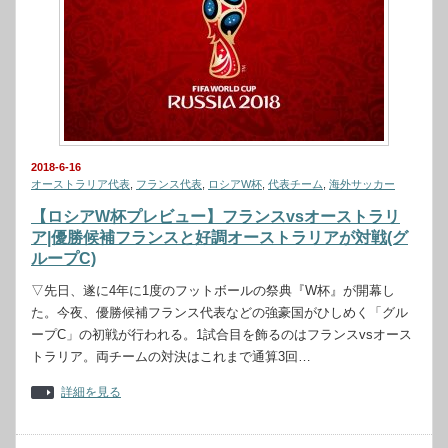
2018-6-16
オーストラリア代表
,
フランス代表
,
ロシアW杯
,
代表チーム
,
海外サッカー
【ロシアW杯プレビュー】フランスvsオーストラリ
ア|優勝候補フランスと好調オーストラリアが対戦(グ
ループC)
▽先日、遂に4年に1度のフットボールの祭典『W杯』が開幕し
た。今夜、優勝候補フランス代表などの強豪国がひしめく「グル
ープC」の初戦が行われる。1試合目を飾るのはフランスvsオース
トラリア。両チームの対決はこれまで通算3回…
詳細を見る