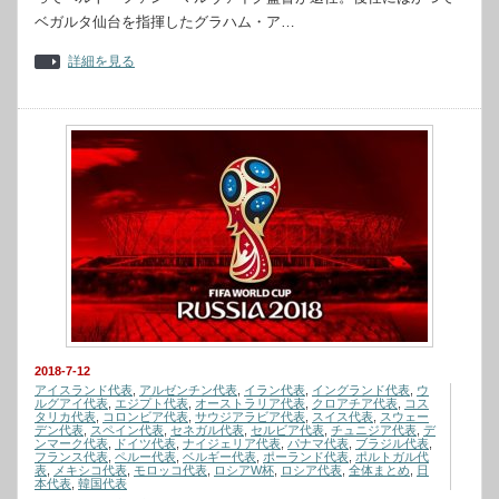
ベガルタ仙台を指揮したグラハム・ア…
詳細を見る
2018-7-12
アイスランド代表
,
アルゼンチン代表
,
イラン代表
,
イングランド代表
,
ウ
ルグアイ代表
,
エジプト代表
,
オーストラリア代表
,
クロアチア代表
,
コス
タリカ代表
,
コロンビア代表
,
サウジアラビア代表
,
スイス代表
,
スウェー
デン代表
,
スペイン代表
,
セネガル代表
,
セルビア代表
,
チュニジア代表
,
デ
ンマーク代表
,
ドイツ代表
,
ナイジェリア代表
,
パナマ代表
,
ブラジル代表
,
フランス代表
,
ペルー代表
,
ベルギー代表
,
ポーランド代表
,
ポルトガル代
表
,
メキシコ代表
,
モロッコ代表
,
ロシアW杯
,
ロシア代表
,
全体まとめ
,
日
本代表
,
韓国代表