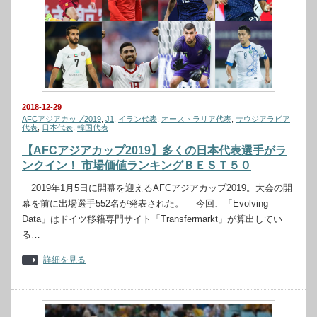
2018-12-29
AFCアジアカップ2019
,
J1
,
イラン代表
,
オーストラリア代表
,
サウジアラビア
代表
,
日本代表
,
韓国代表
【AFCアジアカップ2019】多くの日本代表選手がラ
ンクイン！ 市場価値ランキングＢＥＳＴ５０
2019年1月5日に開幕を迎えるAFCアジアカップ2019。大会の開
幕を前に出場選手552名が発表された。 今回、「Evolving
Data」はドイツ移籍専門サイト「Transfermarkt」が算出してい
る…
詳細を見る