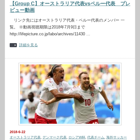
【Group C】オーストラリア代表vsペルー代表 プレ
ビュー動画
リンク先にはオーストラリア代表・ペルー代表のメンバー 一
覧。 ※動画視聴期限は2018年7月9日まで
http://lifepicture.co.jp/labo/archives/11430 …
詳細を見る
2018-6-22
オーストラリア代表
,
デンマーク代表
,
ロシアW杯
,
代表チーム
,
海外サッカー