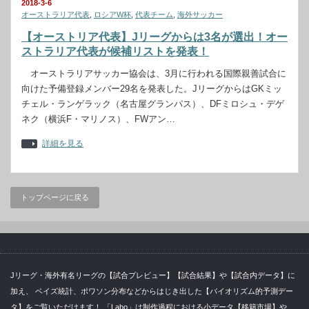
2018-3-6
オーストラリア代表
,
ロシアW杯
,
代表チーム
,
海外サッカー
【オーストリア代表】Jリーグからは3名が選出！オー
ストラリア代表が候補リストを発表！
オーストラリアサッカー協会は、3月に行われる国際親善試合に
向けた予備登録メンバー29名を発表した。JリーグからはGKミッ
チェル・ランゲラック（名古屋グランパス）、DFミロシュ・デゲ
ネク（横浜F・マリノス）、FWアン…
詳細を見る
トップページに戻る
Jリーグ・海外有名リーグの【試合プレビュー】【試合結果】や【試合内データ】に
加え、 ベイズ統計、ポワソン分布などからはじき出した【バイオリズム的予測デー
タ】をご覧いただけます！ 「Labo」は制作過程における小データ【移籍市場】や