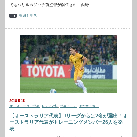
でもハリルホジッチ前監督が解任され、西野…
詳細を見る
2018-5-15
オーストラリア代表
,
ロシアW杯
,
代表チーム
,
海外サッカー
【オーストラリア代表】Jリーグからは2名が選出！オ
ーストラリア代表がトレーニングメンバー26人を発
表！