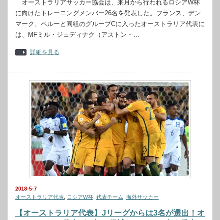
オーストラリアサッカー協会は、来月から行われるロシアW杯
に向けたトレーニングメンバー26名を発表した。フランス、デン
マーク、ペルーと同組のグループCに入ったオーストラリア代表に
は、MFミル・ジェディナク（アストン・…
詳細を見る
2018-5-7
オーストラリア代表
,
ロシアW杯
,
代表チーム
,
海外サッカー
【オーストラリア代表】Jリーグからは3名が選出！オ