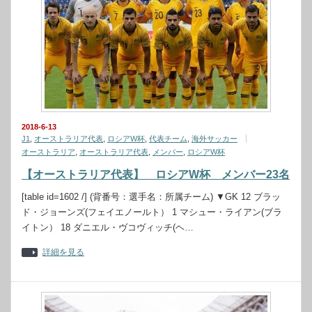
2018-6-13
J1
,
オーストラリア代表
,
ロシアW杯
,
代表チーム
,
海外サッカー
オーストラリア
,
オーストラリア代表
,
メンバー
,
ロシアW杯
【オーストラリア代表】 ロシアW杯 メンバー23名
[table id=1602 /] (背番号：選手名：所属チーム) ▼GK 12 ブラッ
ド・ジョーンズ(フェイエノールト） 1 マシュー・ライアン(ブラ
イトン） 18 ダニエル・ヴコヴィッチ(ヘ…
詳細を見る