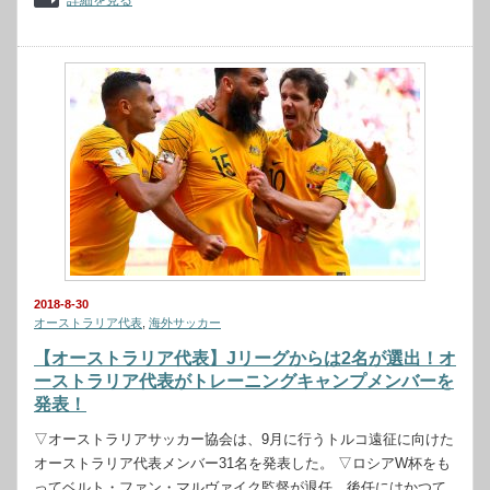
詳細を見る
2018-8-30
オーストラリア代表
,
海外サッカー
【オーストラリア代表】Jリーグからは2名が選出！オ
ーストラリア代表がトレーニングキャンプメンバーを
発表！
▽オーストラリアサッカー協会は、9月に行うトルコ遠征に向けた
オーストラリア代表メンバー31名を発表した。 ▽ロシアW杯をも
ってベルト・ファン・マルヴァイク監督が退任。後任にはかつて