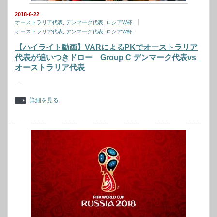
2018-6-22
オーストラリア代表
,
デンマーク代表
,
ロシアW杯
オーストラリア代表
,
デンマーク代表
,
ロシアW杯
【ハイライト動画】VARによるPKでオーストラリア
代表が追いつきドロー Group C デンマーク代表vs
オーストラリア代表
…
詳細を見る