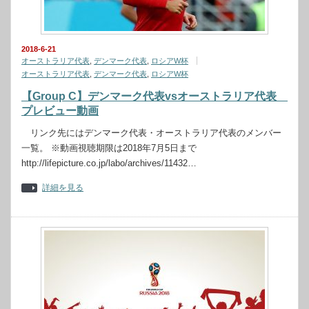
2018-6-21
オーストラリア代表
,
デンマーク代表
,
ロシアW杯
オーストラリア代表
,
デンマーク代表
,
ロシアW杯
【Group C】デンマーク代表vsオーストラリア代表
プレビュー動画
リンク先にはデンマーク代表・オーストラリア代表のメンバー
一覧。 ※動画視聴期限は2018年7月5日まで
http://lifepicture.co.jp/labo/archives/11432…
詳細を見る