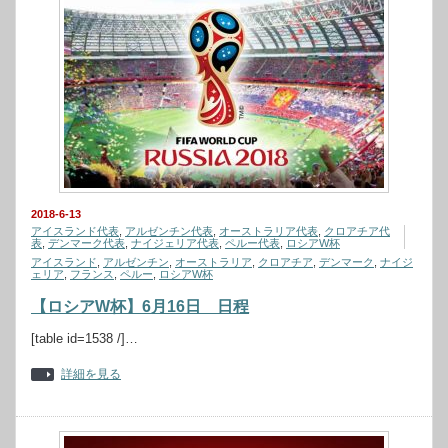
2018-6-13
アイスランド代表
,
アルゼンチン代表
,
オーストラリア代表
,
クロアチア代
表
,
デンマーク代表
,
ナイジェリア代表
,
ペルー代表
,
ロシアW杯
アイスランド
,
アルゼンチン
,
オーストラリア
,
クロアチア
,
デンマーク
,
ナイジ
ェリア
,
フランス
,
ペルー
,
ロシアW杯
【ロシアW杯】6月16日 日程
[table id=1538 /]…
詳細を見る