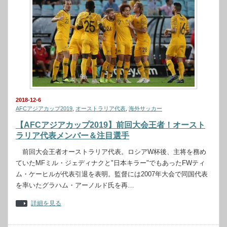
2018-12-6
AFCアジアカップ2019
,
オーストラリア代表
,
海外サッカー
【AFCアジアカップ2019】前回大会王者！オースト
ラリア代表メンバー＆注目選手
前回大会王者オーストラリア代表。ロシアW杯後、主将を務め
ていたMFミル・ジェディナクと"日本キラー"でもあったFWティ
ム・ケーヒルが代表引退を表明。監督には2007年大会で同国代表
を率いたグラハム・アーノルド氏を再…
詳細を見る