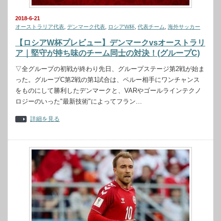
2018-6-21
オーストラリア代表
,
デンマーク代表
,
ロシアW杯
,
代表チーム
,
海外サッカー
【ロシアW杯プレビュー】デンマークvsオーストラリ
ア｜堅守が持ち味のチーム同士の対決！(グループC)
▽全グループの初戦が終わり先日、グループステージ第2戦が始ま
った。グループC第2戦の第1試合は、ペルー相手にワンチャンス
をものにして勝利したデンマークと、VARやゴールラインテクノ
ロジーのいった"最新技術"によってフラン…
詳細を見る