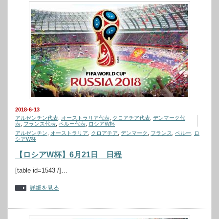
2018-6-13
アルゼンチン代表
,
オーストラリア代表
,
クロアチア代表
,
デンマーク代
表
,
フランス代表
,
ペルー代表
,
ロシアW杯
アルゼンチン
,
オーストラリア
,
クロアチア
,
デンマーク
,
フランス
,
ペルー
,
ロ
シアW杯
【ロシアW杯】6月21日 日程
[table id=1543 /]…
詳細を見る