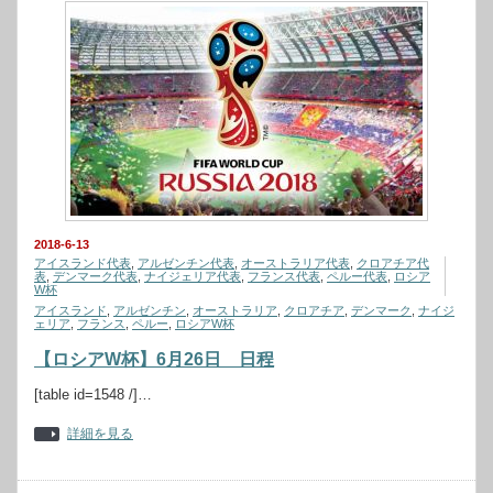
2018-6-13
アイスランド代表
,
アルゼンチン代表
,
オーストラリア代表
,
クロアチア代
表
,
デンマーク代表
,
ナイジェリア代表
,
フランス代表
,
ペルー代表
,
ロシア
W杯
アイスランド
,
アルゼンチン
,
オーストラリア
,
クロアチア
,
デンマーク
,
ナイジ
ェリア
,
フランス
,
ペルー
,
ロシアW杯
【ロシアW杯】6月26日 日程
[table id=1548 /]…
詳細を見る