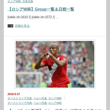
ロシアW杯
,
日本代表
【ロシアW杯】Group一覧＆日程一覧
[table id=1610 /] [table id=1572 /] …
詳細を見る
2018-6-27
オーストラリア代表
,
ペルー代表
,
ロシアW杯
オーストラリア代表
,
ペルー代表
,
ロシアW杯