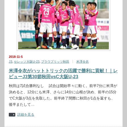
2018-11-5
J3
,
セレッソ大阪U-23
,
ブラウブリッツ秋田
米澤令衣
米澤令衣がハットトリックの活躍で勝利に貢献！｜レ
ビューJ3第30節秋田vsC大阪U-23
秋田は7試合勝利なし 試合は開始早々に動く。前半7分に米澤が
決めると、12分にも米澤、さらに14分に山根が決め、前半の15分
でC大阪が3点を先取した。前半終了間際に秋田が1点を返すも、
後半またして…
詳細を見る