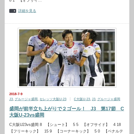
8 1 【オフサイ…
詳細を見る
2018-7-9
J3
,
グルージャ盛岡
,
セレッソ大阪U-23
C大阪U-23
,
J3
,
グルージャ盛岡
盛岡が前半立ち上がりで２ゴール！ J3 第17節 C
大阪U-23vs盛岡
C大阪U23vs盛岡 8 【シュート】 5 5 【オフサイド】 4 18
【フリーキック】 15 9 【コーナーキック】 5 0 【ペナルテ