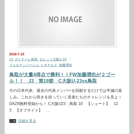
2018-7-23
J3
,
ガイナーレ鳥取
,
セレッソ大阪U-23
フェルナンジーニョ
,
レオナルド
,
加藤潤也
鳥取が大量4得点で勝利！！FW加藤潤也が２ゴー
ル！！ J3 第19節 C大阪U-23vs鳥取
今の日本代表、過去の代表メンバーを回顧するだけでは半減の楽
しみ。これから咲きを担っていく若者たちのチャレンジを見よ！
DAZN無料登録から！ C大阪U23：鳥取 10 【シュート】 12
3 【オフサイド】 …
詳細を見る