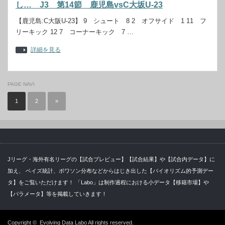
し… J3 第14節 鹿児島vsC大坂U-23
【鹿児島:C大阪U-23】 9 シュート 8 2 オフサイド 1 11 フ
リーキック 12 7 コーナーキック 7 …
詳細を見る
PAGE NAVI
1
2
»
Jリーグ・海外有名リーグの【試合プレビュー】【試合結果】や【試合内データ】に
加え、 ベイズ統計、ポワソン分布などからはじき出した【バイオリズム的予測デー
タ】をご覧いただけます！ 「Labo」は制作過程における小データ【移籍市場】や
【パラメータ】等を掲載していきます！
Copyright ©
Evolving Data Labo
All rights reserved.