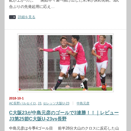
配が上がった。 開始早々裏へ抜け出した米澤が決め先制。5試
合ぶりの先発起用に応え…
詳細を見る
2018-10-1
AC長野パルセイロ
,
J3
,
セレッソ大阪U-23
中島元彦
C大阪23が中島元彦のゴールで3連勝！！｜レビュー
J3第25節C大阪U-23vs長野
中島元彦は今季4ゴール目 前半28分大山のクロスに反応した山