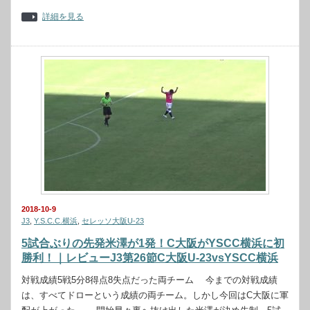
詳細を見る
2018-10-9
J3
,
Y.S.C.C.横浜
,
セレッソ大阪U-23
5試合ぶりの先発米澤が1発！C大阪がYSCC横浜に初
勝利！｜レビューJ3第26節C大阪U-23vsYSCC横浜
対戦成績5戦5分8得点8失点だった両チーム 今までの対戦成績
は、すべてドローという成績の両チーム。しかし今回はC大阪に軍