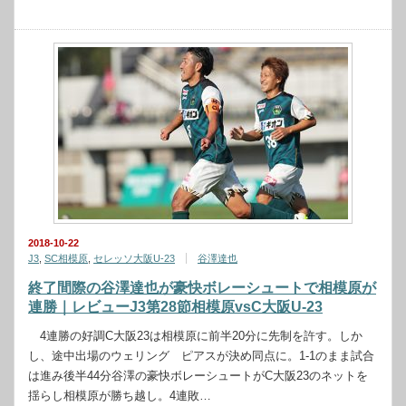
2018-10-22
J3
,
SC相模原
,
セレッソ大阪U-23
谷澤達也
終了間際の谷澤達也が豪快ボレーシュートで相模原が
連勝｜レビューJ3第28節相模原vsC大阪U-23
4連勝の好調C大阪23は相模原に前半20分に先制を許す。しか
し、途中出場のウェリング ピアスが決め同点に。1-1のまま試合
は進み後半44分谷澤の豪快ボレーシュートがC大阪23のネットを
揺らし相模原が勝ち越し。4連敗…