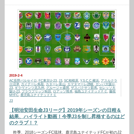
2019-2-4
AC長野パルセイロ
,
FC東京U-23
,
J3
,
SC相模原
,
Y.S.C.C.横浜
,
アスルクラ
ロ沼津
,
ガイナーレ鳥取
,
カターレ富山
,
カマタマーレ讃岐
,
ガンバ大阪U-
23
,
ギラヴァンツ北九州
,
グルージャ盛岡
,
ザスパクサツ群馬
,
セレッソ大
阪U-23
,
ブラウブリッツ秋田
,
ロアッソ熊本
,
福島ユナイテッドＦＣ
,
藤枝
MYFC
,
鹿児島ユナイテッドＦＣ
J3
【明治安田生命J3リーグ】2019年シーズンの日程＆
結果、ハイライト動画！今季J3を制し昇格するのはど
のクラブ！？
昨季、2018シーズンFC琉球、鹿児島ユナイテッドFCが初のJ2