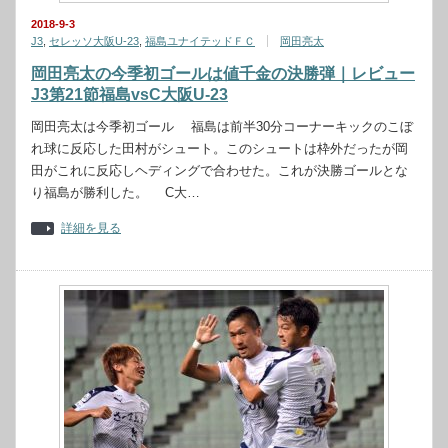
2018-9-3
J3
,
セレッソ大阪U-23
,
福島ユナイテッドＦＣ
岡田亮太
岡田亮太の今季初ゴールは値千金の決勝弾｜レビュー
J3第21節福島vsC大阪U-23
岡田亮太は今季初ゴール 福島は前半30分コーナーキックのこぼ
れ球に反応した田村がシュート。このシュートは枠外だったが岡
田がこれに反応しヘディングで合わせた。これが決勝ゴールとな
り福島が勝利した。 C大…
詳細を見る