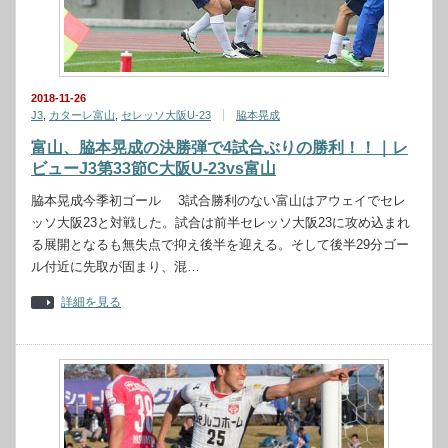
2018-11-26
J3
,
カターレ富山
,
セレッソ大阪U-23
脇本晃成
富山、脇本晃成の決勝弾で4試合ぶりの勝利！！｜レ
ビューJ3第33節C大阪U-23vs富山
脇本晃成今季初ゴール 3試合勝利のない富山はアウェイでセレ
ッソ大阪23と対戦した。試合は前半セレッソ大阪23に攻め込まれ
る展開となるも無失点で抑え後半を迎える。そして後半29分ゴー
ル付近に先取が固まり、混…
詳細を見る