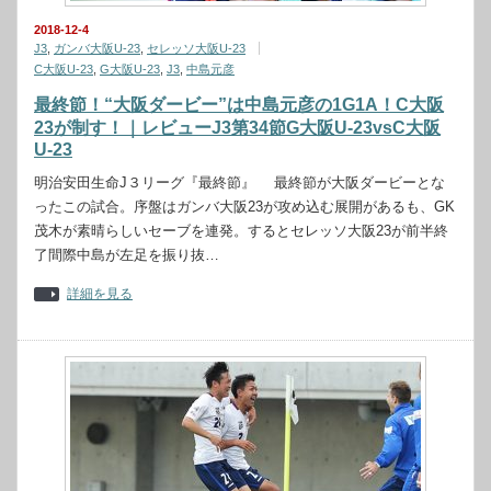
2018-12-4
J3
,
ガンバ大阪U-23
,
セレッソ大阪U-23
C大阪U-23
,
G大阪U-23
,
J3
,
中島元彦
最終節！“大阪ダービー”は中島元彦の1G1A！C大阪
23が制す！｜レビューJ3第34節G大阪U-23vsC大阪
U-23
明治安田生命J３リーグ『最終節』 最終節が大阪ダービーとな
ったこの試合。序盤はガンバ大阪23が攻め込む展開があるも、GK
茂木が素晴らしいセーブを連発。するとセレッソ大阪23が前半終
了間際中島が左足を振り抜…
詳細を見る