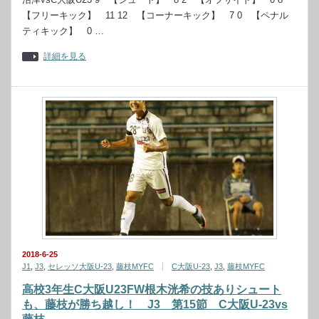
【フリーキック】 11 12 【コーナーキック】 7 0 【ペナル
ティキック】 0 …
詳細を見る
2018-6-25
J1
,
J3
,
セレッソ大阪U-23
,
藤枝MYFC
C大阪U‐23
,
J3
,
藤枝MYFC
高校3年生C大阪U23FW根木洸希の技ありシュート
も、藤枝が勝ち越し！ J3 第15節 C大阪U-23vs