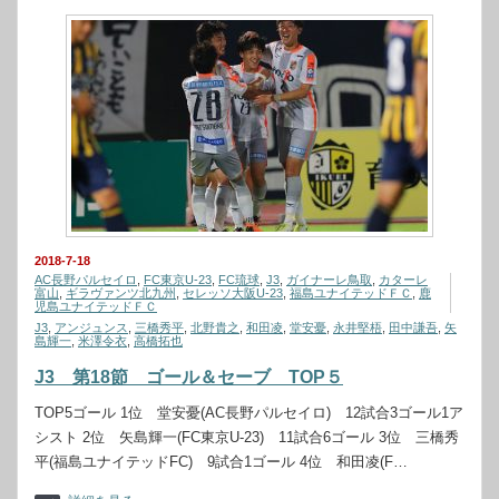
2018-7-18
AC長野パルセイロ
,
FC東京U-23
,
FC琉球
,
J3
,
ガイナーレ鳥取
,
カターレ
富山
,
ギラヴァンツ北九州
,
セレッソ大阪U-23
,
福島ユナイテッドＦＣ
,
鹿
児島ユナイテッドＦＣ
J3
,
アンジュンス
,
三橋秀平
,
北野貴之
,
和田凌
,
堂安憂
,
永井堅梧
,
田中謙吾
,
矢
島輝一
,
米澤令衣
,
高橋拓也
J3 第18節 ゴール＆セーブ TOP５
TOP5ゴール 1位 堂安憂(AC長野パルセイロ) 12試合3ゴール1ア
シスト 2位 矢島輝一(FC東京U-23) 11試合6ゴール 3位 三橋秀
平(福島ユナイテッドFC) 9試合1ゴール 4位 和田凌(F…