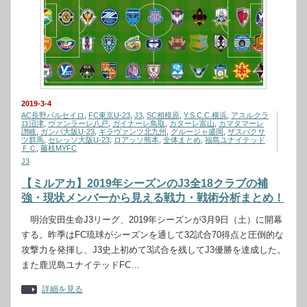
2019-3-4
AC長野パルセイロ
,
FC東京U-23
,
J3
,
SC相模原
,
Y.S.C.C.横浜
,
アスルクラ
ロ沼津
,
ヴァンラーレ八戸
,
ガイナーレ鳥取
,
カターレ富山
,
カマタマーレ
讃岐
,
ガンバ大阪U-23
,
ギラヴァンツ北九州
,
グルージャ盛岡
,
ザスパクサ
ツ群馬
,
セレッソ大阪U-23
,
ロアッソ熊本
,
全体まとめ
,
福島ユナイテッド
ＦＣ
,
藤枝MYFC
J3
【ミルアカ】2019年シーズンのJ3全18クラブの補
強・現状メンバーから見える戦力・戦術分析まとめ！
明治安田生命J3リーグ、2019年シーズンが3月9日（土）に開幕
する。昨季はFC琉球がシーズンを通して32試合70得点と圧倒的な
攻撃力を発揮し、J3史上初めて3試合を残してJ3優勝を達成した。
また鹿児島ユナイテッドFC…
詳細を見る