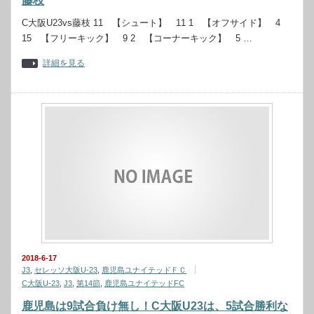
藤枝
C大阪U23vs藤枝 11 【シュート】 11 1 【オフサイド】 4
15 【フリーキック】 9 2 【コーナーキック】 5 …
詳細を見る
2018-6-17
J3
,
セレッソ大阪U-23
,
鹿児島ユナイテッドＦＣ
C大阪U-23
,
J3
,
第14節
,
鹿児島ユナイテッドFC
鹿児島は9試合負け無し！C大阪U23は、5試合勝利な