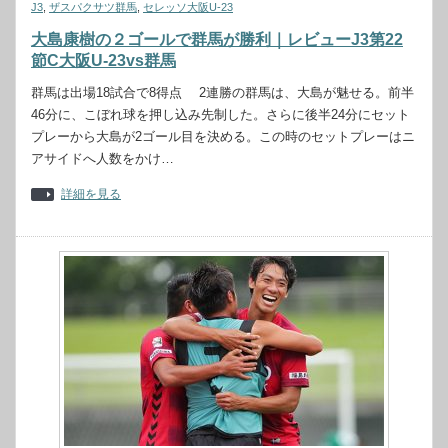
J3
,
ザスパクサツ群馬
,
セレッソ大阪U-23
大島康樹の２ゴールで群馬が勝利｜レビューJ3第22
節C大阪U-23vs群馬
群馬は出場18試合で8得点 2連勝の群馬は、大島が魅せる。前半
46分に、こぼれ球を押し込み先制した。さらに後半24分にセット
プレーから大島が2ゴール目を決める。この時のセットプレーはニ
アサイドへ人数をかけ…
詳細を見る