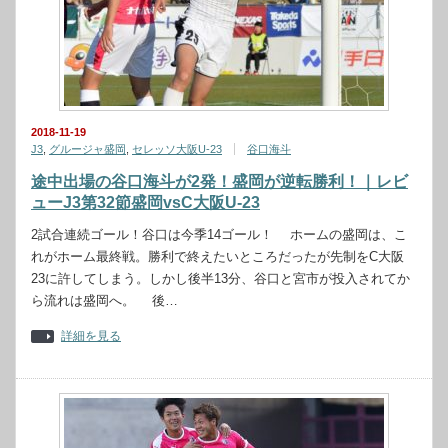
2018-11-19
J3
,
グルージャ盛岡
,
セレッソ大阪U-23
谷口海斗
途中出場の谷口海斗が2発！盛岡が逆転勝利！｜レビ
ューJ3第32節盛岡vsC大阪U-23
2試合連続ゴール！谷口は今季14ゴール！ ホームの盛岡は、こ
れがホーム最終戦。勝利で終えたいところだったが先制をC大阪
23に許してしまう。しかし後半13分、谷口と宮市が投入されてか
ら流れは盛岡へ。 後…
詳細を見る