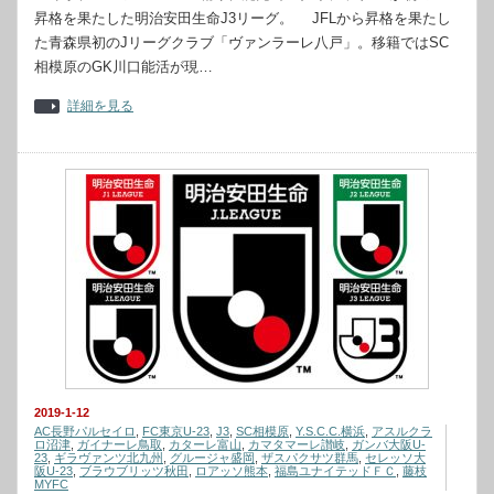
昇格を果たした明治安田生命J3リーグ。 JFLから昇格を果たし
た青森県初のJリーグクラブ「ヴァンラーレ八戸」。移籍ではSC
相模原のGK川口能活が現…
詳細を見る
2019-1-12
AC長野パルセイロ
,
FC東京U-23
,
J3
,
SC相模原
,
Y.S.C.C.横浜
,
アスルクラ
ロ沼津
,
ガイナーレ鳥取
,
カターレ富山
,
カマタマーレ讃岐
,
ガンバ大阪U-
23
,
ギラヴァンツ北九州
,
グルージャ盛岡
,
ザスパクサツ群馬
,
セレッソ大
阪U-23
,
ブラウブリッツ秋田
,
ロアッソ熊本
,
福島ユナイテッドＦＣ
,
藤枝
MYFC