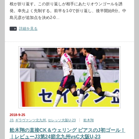
根が折り返す。この折り返しが相手にあたりオウンゴールを誘
発。幸先よく先制する。前半を1-0で折り返し、後半開始8分。中
島元彦が追加点を決め2-0…
詳細を見る
2018-9-25
J3
,
ギラヴァンツ北九州
,
セレッソ大阪U-23
舩木翔
舩木翔の直接CK＆ウェリング ピアスのJ初ゴール！
｜レビューJ3第24節北九州vsC大阪U-23