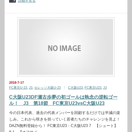
詳細を見る
2018-7-17
FC東京U-23
,
J3
,
セレッソ大阪U-23
C大阪U23
,
FC東京U23
,
J3
C大阪U23DF瀬古歩夢の初ゴールは執念の逆転ゴー
ル！ J3 第18節 FC東京U23vsC大阪U23
今の日本代表、過去の代表メンバーを回顧するだけでは半減の楽
しみ。これから咲きを担っていく若者たちのチャレンジを見よ！
DAZN無料登録から！ FC東京U23：C大阪U23 7 【シュート】