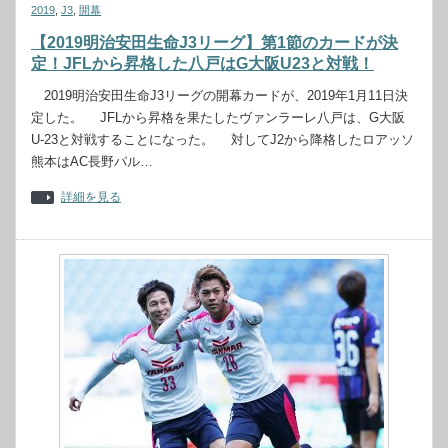
2019
,
J3
,
開幕
【2019明治安田生命J3リーグ】第1節のカードが決
定！JFLから昇格した八戸はG大阪U23と対戦！
2019明治安田生命J3リーグの開幕カードが、2019年1月11日決
定した。 JFLから昇格を果たしたヴァンラーレ八戸は、G大阪
U-23と対戦することになった。 対してJ2から降格したロアッソ
熊本はAC長野パル…
詳細を見る