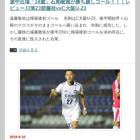
途中出場「18歳」石尾崚雅が勝ち越しゴール！！｜レ
ビューJ3第23節藤枝vsC大阪U-23
遠藤敬佑は移籍後初ゴール 先制はC大阪U-23。後半開始早々山
根のクロスがそのままゴールへ吸い込まれ、先制に成功した。し
かし藤枝の遠藤敬佑が後半23分に移籍後初ゴールを決め同点に。
その直後に投入された石尾…
詳細を見る
2018-9-10