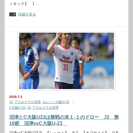
ィキック】 1 …
詳細を見る
2018-7-2
J3
,
アスルクラロ沼津
,
セレッソ大阪U-23
C大阪U-23
,
J3
,
アスルクラロ沼津
沼津とC大阪U23は接戦の末１-１のドロー J3 第
16節 沼津vsC大阪U‐23
沼津vsC大阪U23 9 【シュート】 8 2 【オフサイド】 0 8