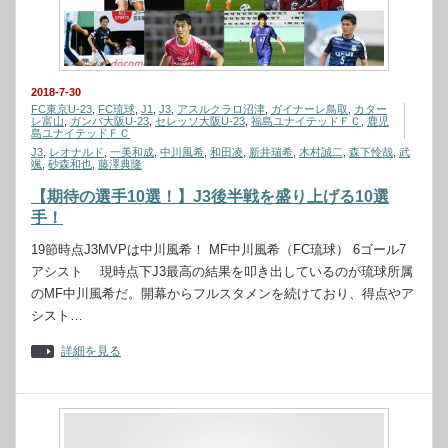
2018-7-30
FC東京U-23
,
FC琉球
,
J1
,
J3
,
アスルクラロ沼津
,
ガイナーレ鳥取
,
カター
レ富山
,
ガンバ大阪U-23
,
セレッソ大阪U-23
,
福島ユナイテッドＦＣ
,
鹿児
島ユナイテッドＦＣ
J3
,
レオナルド
,
一美和成
,
中川風希
,
和田凌
,
新井瑞希
,
木村誠二
,
森下怜哉
,
武
颯
,
砂森和也
,
藤澤典隆
【期待の選手10選！】J3後半戦を盛り上げる10選
手！
19節時点J3MVPは中川風希！ MF中川風希（FC琉球） 6ゴール7
アシスト 現時点下J3最高の結果を叩き出しているのが琉球所属
のMF中川風希だ。開幕からフルスタメンを続けており、得点やア
シスト…
詳細を見る