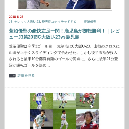
2018-8-27
J3
,
セレッソ大阪U-23
,
鹿児島ユナイテッドＦＣ
萱沼優聖
萱沼優聖の豪快左足一閃！鹿児島が逆転勝利！｜レビ
ューJ3第20節C大阪U‐23vs鹿児島
萱沼優聖は今季3ゴール目 先制点はC大阪U-23。山根のクロスに
山田が上手くスライディングで合わせた。しかし後半萱沼が投入
されると後半10分藤澤典隆のゴールで同点に。さらに後半21分萱
沼が逆転ゴールを決め…
詳細を見る