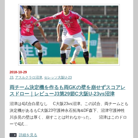
2018-10-29
J3
,
アスルクラロ沼津
,
セレッソ大阪U-23
両チーム決定機を作るも両GKの壁を崩せずスコアレ
スドロー｜レビューJ3第29節C大阪U-23vs沼津
沼津は4試合白星なし C大阪23vs沼津。この試合、両チームとも
決定機があるもC大阪23守護神永石拓海&DF森下、沼津守護神牲
川歩見の壁は厚く、崩すことは叶わなかった。 沼津はこのドロ
ーで4試…
詳細を見る