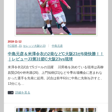
2018-11-12
FC琉球
,
J3
,
セレッソ大阪U-23
中島元彦
中島元彦＆米澤令衣の2発などC大阪23が6発快勝！！
｜レビューJ3第31節C大阪23vs琉球
米澤令衣2試合で5ゴールの活躍 J2昇格を決めている琉球は高柳
昌賢(24)や朴利基(26)、上門知樹(21)など今季出場機会に恵まれな
かった選手を先発に起用。試合は前半6分に中島に先制を許すと、
13分にも…
詳細を見る