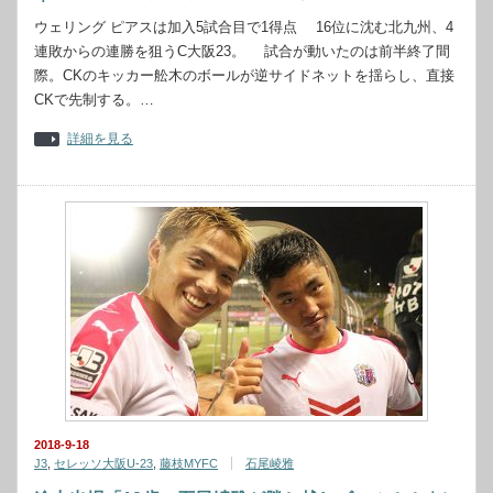
ウェリング ピアスは加入5試合目で1得点 16位に沈む北九州、4
連敗からの連勝を狙うC大阪23。 試合が動いたのは前半終了間
際。CKのキッカー舩木のボールが逆サイドネットを揺らし、直接
CKで先制する。…
詳細を見る
2018-9-18
J3
,
セレッソ大阪U-23
,
藤枝MYFC
石尾崚雅