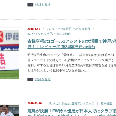
詳細を見る
2018-12-3
J1
,
ヴィッセル神戸
,
ベガルタ仙台
J1
,
ヴィッセル神戸
,
ベガルタ仙台
古橋亨梧の1ゴール1アシストの大活躍で神戸が
勝！｜レビューJ1第34節神戸vs仙台
明治安田生命J１リーグ『最終節』 試合が動いたのは前半34
分ファーサイドで構えていた古橋のダイビングヘッドで神戸が
先制。対する仙台は前半42分奥埜博亮が2枚目の警告を受け退
と後半10人という数的不利な状況を強い…
詳細を見る
2018-11-26
J1
,
ベガルタ仙台
,
鹿島アントラーズ
鈴木優磨
鹿島が快勝！FW鈴木優磨が日本人ではクラブ