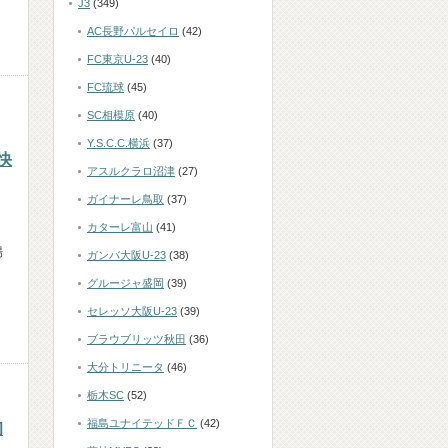
J3
(349)
AC長野パルセイロ
(42)
FC東京U-23
(40)
FC琉球
(45)
SC相模原
(40)
Y.S.C.C.横浜
(37)
快
アスルクラロ沼津
(27)
ガイナーレ鳥取
(37)
カターレ富山
(41)
場
ガンバ大阪U-23
(38)
グルージャ盛岡
(39)
セレッソ大阪U-23
(39)
ブラウブリッツ秋田
(36)
大分トリニータ
(46)
栃木SC
(52)
福島ユナイテッドＦＣ
(42)
初