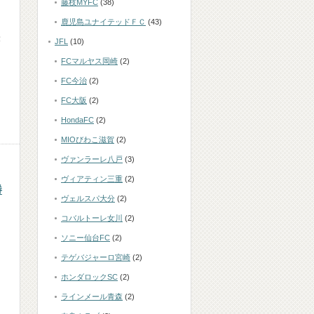
藤枝MYFC
(38)
鹿児島ユナイテッドＦＣ
(43)
最
JFL
(10)
FCマルヤス岡崎
(2)
FC今治
(2)
FC大阪
(2)
HondaFC
(2)
MIOびわこ滋賀
(2)
ヴァンラーレ八戸
(3)
ヴィアティン三重
(2)
勝
ヴェルスパ大分
(2)
コバルトーレ女川
(2)
ソニー仙台FC
(2)
テゲバジャーロ宮崎
(2)
ホンダロックSC
(2)
ラインメール青森
(2)