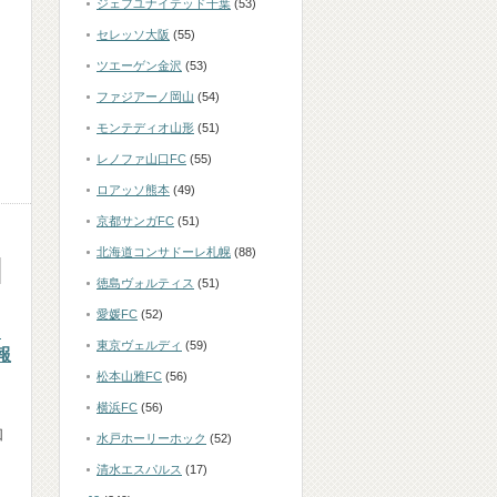
ジェフユナイテッド千葉
(53)
セレッソ大阪
(55)
ツエーゲン金沢
(53)
ファジアーノ岡山
(54)
モンテディオ山形
(51)
レノファ山口FC
(55)
ロアッソ熊本
(49)
京都サンガFC
(51)
北海道コンサドーレ札幌
(88)
徳島ヴォルティス
(51)
愛媛FC
(52)
ュ
東京ヴェルディ
(59)
報
松本山雅FC
(56)
横浜FC
(56)
回
水戸ホーリーホック
(52)
清水エスパルス
(17)