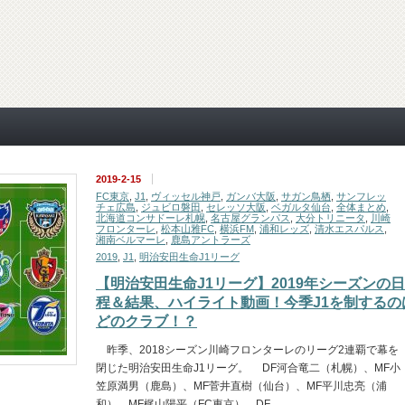
2019-2-15
FC東京
,
J1
,
ヴィッセル神戸
,
ガンバ大阪
,
サガン鳥栖
,
サンフレッ
チェ広島
,
ジュビロ磐田
,
セレッソ大阪
,
ベガルタ仙台
,
全体まとめ
,
北海道コンサドーレ札幌
,
名古屋グランパス
,
大分トリニータ
,
川崎
フロンターレ
,
松本山雅FC
,
横浜FM
,
浦和レッズ
,
清水エスパルス
,
湘南ベルマーレ
,
鹿島アントラーズ
2019
,
J1
,
明治安田生命J1リーグ
【明治安田生命J1リーグ】2019年シーズンの日
程＆結果、ハイライト動画！今季J1を制するの
どのクラブ！？
昨季、2018シーズン川崎フロンターレのリーグ2連覇で幕を
閉じた明治安田生命J1リーグ。 DF河合竜二（札幌）、MF小
笠原満男（鹿島）、MF菅井直樹（仙台）、MF平川忠亮（浦
和）、MF梶山陽平（FC東京）、DF…