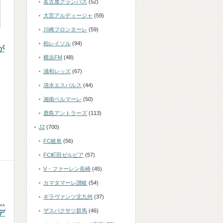
名古屋グランパス
(52)
大宮アルディージャ
(59)
川崎フロンターレ
(59)
柏レイソル
(94)
が
横浜FM
(48)
浦和レッズ
(67)
清水エスパルス
(44)
湘南ベルマーレ
(50)
鹿島アントラーズ
(113)
J2
(700)
FC岐阜
(56)
FC町田ゼルビア
(57)
V・ファーレン長崎
(45)
カマタマーレ讃岐
(54)
ギラヴァンツ北九州
(37)
…
ザスパクサツ群馬
(46)
デ