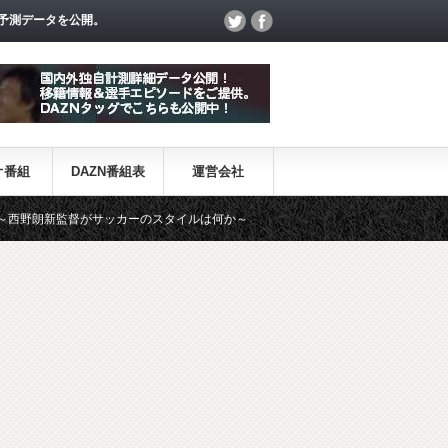
予測データを公開。
オ番組
DAZN番組表
運営会社
サッカーのスタイルは何か～
【一覧】J1・J2・J3リーグ「退団・戦