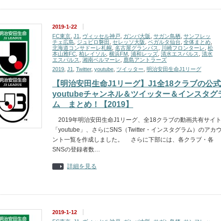
2019-1-22
FC東京
,
J1
,
ヴィッセル神戸
,
ガンバ大阪
,
サガン鳥栖
,
サンフレッ
チェ広島
,
ジュビロ磐田
,
セレッソ大阪
,
ベガルタ仙台
,
全体まとめ
,
北海道コンサドーレ札幌
,
名古屋グランパス
,
川崎フロンターレ
,
松
本山雅FC
,
柏レイソル
,
横浜FM
,
浦和レッズ
,
清水エスパルス
,
清水
エスパルス
,
湘南ベルマーレ
,
鹿島アントラーズ
2019
,
J1
,
Twitter
,
youtube
,
ツイッター
,
明治安田生命J1リーグ
【明治安田生命J1リーグ】J1全18クラブの公式
youtubeチャンネル＆ツイッター＆インスタグ
ム まとめ！【2019】
2019年明治安田生命J1リーグ、全18クラブの動画共有サイ
「youtube」、さらにSNS（Twitter・インスタグラム）のアカ
ント一覧を作成しました。 さらに下部には、各クラブ・各
SNSの登録者数…
詳細を見る
2019-1-12