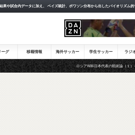
結果や試合内データに加え、 ベイズ統計、ポワソン分布から出したバイオリズム的
リーグ
移籍情報
海外サッカー
学生サッカー
ラジ
ロシアW杯日本代表の戦術論（１）～西野朗新監督が