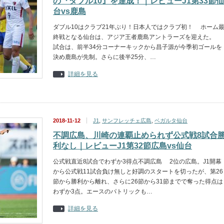
の『ダブル10』を達成！｜レビューJ1第33節仙
台vs鹿島
ダブル10はクラブ21年ぶり！日本人ではクラブ初！ ホーム
終戦となる仙台は、アジア王者鹿島アントラーズを迎えた。
試合は、前半34分コーナーキックから昌子源が今季初ゴールを
決め鹿島が先制。さらに後半25分、…
詳細を見る
2018-11-12
J1
,
サンフレッチェ広島
,
ベガルタ仙台
不調広島、川崎の連覇止められず公式戦8試合
利なし｜レビューJ1第32節広島vs仙台
公式戦直近8試合でわずか3得点不調広島 2位の広島。J1開幕
から公式戦11試合負け無しと好調のスタートを切ったが、第26
節から勝利から離れ、さらに26節から31節までで奪った得点は
わずか3点。エースのパトリックも…
詳細を見る