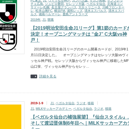
FC東京
,
J1
,
ヴィッセル神戸
,
ガンバ大阪
,
サガン鳥栖
,
サンフレッ
チェ広島
,
ジュビロ磐田
,
セレッソ大阪
,
ベガルタ仙台
,
北海道コン
サドーレ札幌
,
名古屋グランパス
,
大分トリニータ
,
川崎フロンター
レ
,
松本山雅FC
,
横浜FM
,
浦和レッズ
,
清水エスパルス
,
清水エスパ
ルス
,
湘南ベルマーレ
,
鹿島アントラーズ
2019年
,
J1
,
開幕
【2019明治安田生命J1リーグ】第1節のカード
決定！オープニングマッチは “金J” C大阪vs神
戸！
2019明治安田生命J1リーグのホーム開幕カードが、2019年1
月11日決定した。 オープニングマッチはセレッソ大阪vsヴィ
ッセル神戸戦。セレッソ大阪からヴィッセル神戸に移籍したMF
山口蛍、ヴィッセル神戸からセレッ…
詳細を見る
2019-1-9
J1
,
ベガルタ仙台
,
ラジオ
,
移籍
J1
,
MILKサッカーアカデミー
,
ベガルタ仙台
,
ラジオ
,
移籍
【ベガルタ仙台の補強展望】『仙台スタイル』
そして渡辺晋体制6年目へ｜MILKサッカーアカ