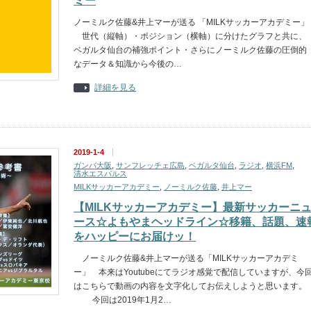
ミー
ノーミルク佐藤&井上マーが送る 「MILKサッカーアカデミー」
世代（縦軸）・ポジション（横軸）に分けたグラフと共に、
ベガルタ仙台の補強ポイント・さらにノーミルク佐藤の圧倒的
なデータ＆知識から今後の…
詳細を見る
2019-1-4
ガンバ大阪
,
サンフレッチェ広島
,
ベガルタ仙台
,
ラジオ
,
横浜FM
,
清水エスパルス
MILKサッカーアカデミー
,
ノーミルク佐藤
,
井上マー
【MILKサッカーアカデミー】最新サッカーニ
ース☆よもやまヘッドライン☆移籍、話題、速
をハッピーにお届けッ！
ノーミルク佐藤&井上マーが送る「MILKサッカーアカデミ
ー」 本来はYoutubeにてラジオ感覚で配信していますが、今
はこちらで動画の内容を文字化してお伝えしようと思います。
今回は2019年1月2…