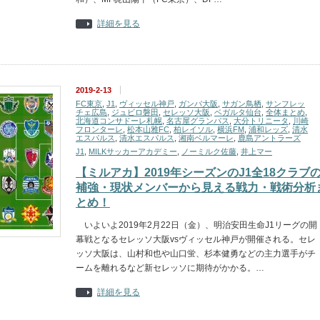
詳細を見る
2019-2-13
FC東京
,
J1
,
ヴィッセル神戸
,
ガンバ大阪
,
サガン鳥栖
,
サンフレッ
チェ広島
,
ジュビロ磐田
,
セレッソ大阪
,
ベガルタ仙台
,
全体まとめ
,
北海道コンサドーレ札幌
,
名古屋グランパス
,
大分トリニータ
,
川崎
フロンターレ
,
松本山雅FC
,
柏レイソル
,
横浜FM
,
浦和レッズ
,
清水
エスパルス
,
清水エスパルス
,
湘南ベルマーレ
,
鹿島アントラーズ
J1
,
MILKサッカーアカデミー
,
ノーミルク佐藤
,
井上マー
【ミルアカ】2019年シーズンのJ1全18クラブ
補強・現状メンバーから見える戦力・戦術分析
とめ！
いよいよ2019年2月22日（金）、明治安田生命J1リーグの開
幕戦となるセレッソ大阪vsヴィッセル神戸が開催される。セレ
ッソ大阪は、山村和也や山口蛍、杉本健勇などの主力選手がチ
ームを離れるなど新セレッソに期待がかかる。…
詳細を見る