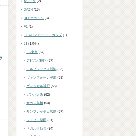
Aリーグ
(2)
DAZN
(18)
DFBポカール
(3)
F1
(1)
FIFA U-20ワールドカップ
(1)
J1
(1,044)
FC東京
(57)
ラ
アビスパ福岡
(57)
アルビレックス新潟
(63)
ト
ヴァンフォーレ甲府
(59)
ウ
ヴィッセル神戸
(58)
ガンバ大阪
(62)
サガン鳥栖
(54)
サンフレッチェ広島
(57)
ジュビロ磐田
(51)
ベガルタ仙台
(94)