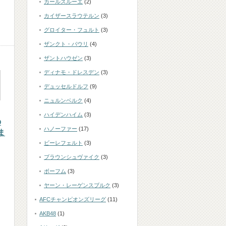
カールスルーエ
(2)
カイザースラウテルン
(3)
グロイター・フュルト
(3)
ザンクト・パウリ
(4)
ザントハウゼン
(3)
ディナモ・ドレスデン
(3)
デュッセルドルフ
(9)
ニュルンベルク
(4)
ハイデンハイム
(3)
の
ハノーファー
(17)
ま
ビーレフェルト
(3)
ブラウンシュヴァイク
(3)
ボーフム
(3)
ヤーン・レーゲンスブルク
(3)
AFCチャンピオンズリーグ
(11)
AKB48
(1)