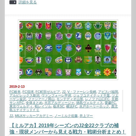
詳細を見る
2019-2-13
FC岐阜
,
FC琉球
,
FC町田ゼルビア
,
J2
,
V・ファーレン長崎
,
アビスパ福岡
,
アルビレックス新潟
,
ヴァンフォーレ甲府
,
ジェフユナイテッド千葉
,
ツエ
ーゲン金沢
,
ファジアーノ岡山
,
モンテディオ山形
,
レノファ山口FC
,
京都
サンガFC
,
全体まとめ
,
大宮アルディージャ
,
徳島ヴォルティス
,
愛媛FC
,
東京ヴェルディ
,
柏レイソル
,
栃木SC
,
横浜FC
,
水戸ホーリーホック
,
鹿児
島ユナイテッドＦＣ
J2
,
MILKサッカーアカデミー
,
ノーミルク佐藤
,
井上マー
【ミルアカ】2019年シーズンのJ2全22クラブの補
強・現状メンバーから見える戦力・戦術分析まとめ！