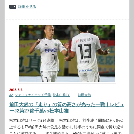
詳細を見る
2018-8-6
J2
,
ジェフユナイテッド千葉
,
松本山雅FC
前田大然
前田大然の「走り」の質の高さが光った一戦｜レビュ
ーJ2第27節千葉vs松本山雅
松本山雅はリーグ戦4連勝 松本山雅は、前半終了間際にPKを献
上するもFW前田大然の俊足を活かし前半のうちに同点で折り返す
ことに成功する。 後半開始早々、FW永井龍が下に落ちた裏の