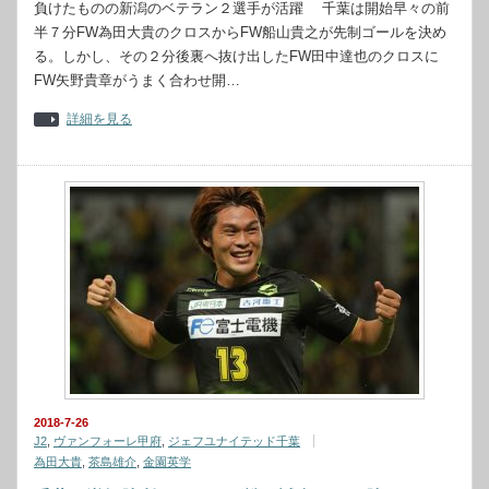
負けたものの新潟のベテラン２選手が活躍 千葉は開始早々の前
半７分FW為田大貴のクロスからFW船山貴之が先制ゴールを決め
る。しかし、その２分後裏へ抜け出したFW田中達也のクロスに
FW矢野貴章がうまく合わせ開…
詳細を見る
2018-7-26
J2
,
ヴァンフォーレ甲府
,
ジェフユナイテッド千葉
為田大貴
,
茶島雄介
,
金園英学