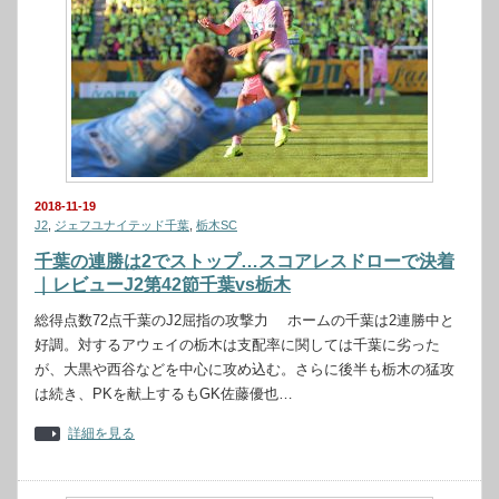
2018-11-19
J2
,
ジェフユナイテッド千葉
,
栃木SC
千葉の連勝は2でストップ…スコアレスドローで決着
｜レビューJ2第42節千葉vs栃木
総得点数72点千葉のJ2屈指の攻撃力 ホームの千葉は2連勝中と
好調。対するアウェイの栃木は支配率に関しては千葉に劣った
が、大黒や西谷などを中心に攻め込む。さらに後半も栃木の猛攻
は続き、PKを献上するもGK佐藤優也…
詳細を見る