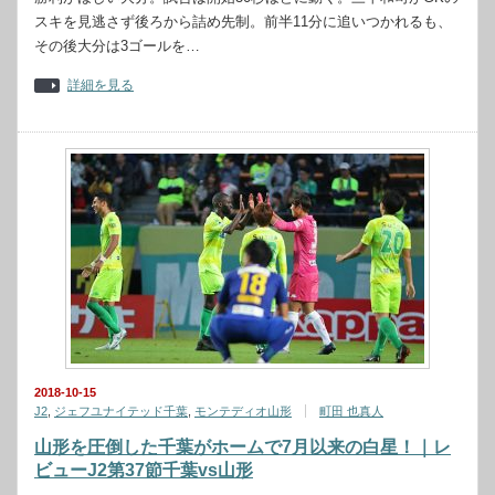
スキを見逃さず後ろから詰め先制。前半11分に追いつかれるも、
その後大分は3ゴールを…
詳細を見る
2018-10-15
J2
,
ジェフユナイテッド千葉
,
モンテディオ山形
町田 也真人
山形を圧倒した千葉がホームで7月以来の白星！｜レ
ビューJ2第37節千葉vs山形