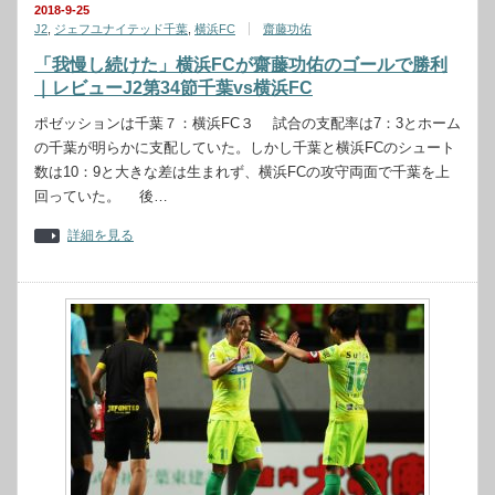
2018-9-25
J2
,
ジェフユナイテッド千葉
,
横浜FC
齋藤功佑
「我慢し続けた」横浜FCが齋藤功佑のゴールで勝利
｜レビューJ2第34節千葉vs横浜FC
ポゼッションは千葉７：横浜FC３ 試合の支配率は7：3とホーム
の千葉が明らかに支配していた。しかし千葉と横浜FCのシュート
数は10：9と大きな差は生まれず、横浜FCの攻守両面で千葉を上
回っていた。 後…
詳細を見る