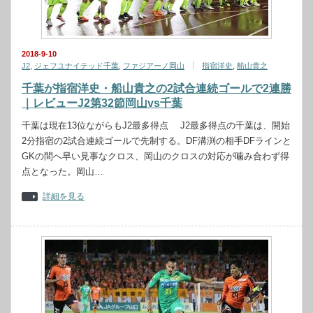
2018-9-10
J2
,
ジェフユナイテッド千葉
,
ファジアーノ岡山
指宿洋史
,
船山貴之
千葉が指宿洋史・船山貴之の2試合連続ゴールで2連勝
｜レビューJ2第32節岡山vs千葉
千葉は現在13位ながらもJ2最多得点 J2最多得点の千葉は、開始
2分指宿の2試合連続ゴールで先制する。DF溝渕の相手DFラインと
GKの間へ早い見事なクロス、岡山のクロスの対応が噛み合わず得
点となった。岡山…
詳細を見る