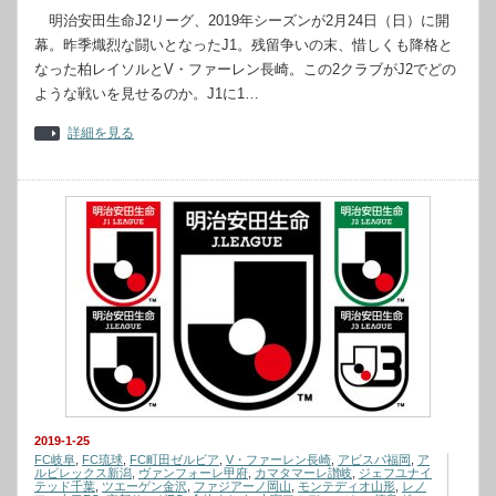
明治安田生命J2リーグ、2019年シーズンが2月24日（日）に開
幕。昨季熾烈な闘いとなったJ1。残留争いの末、惜しくも降格と
なった柏レイソルとV・ファーレン長崎。この2クラブがJ2でどの
ような戦いを見せるのか。J1に1…
詳細を見る
2019-1-25
FC岐阜
,
FC琉球
,
FC町田ゼルビア
,
V・ファーレン長崎
,
アビスパ福岡
,
ア
ルビレックス新潟
,
ヴァンフォーレ甲府
,
カマタマーレ讃岐
,
ジェフユナイ
テッド千葉
,
ツエーゲン金沢
,
ファジアーノ岡山
,
モンテディオ山形
,
レノ