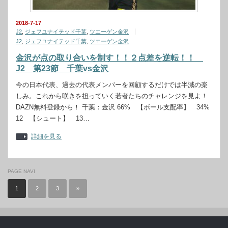
2018-7-17
J2
,
ジェフユナイテッド千葉
,
ツエーゲン金沢
J2
,
ジェフユナイテッド千葉
,
ツエーゲン金沢
金沢が点の取り合いを制す！！２点差を逆転！！
J2 第23節 千葉vs金沢
今の日本代表、過去の代表メンバーを回顧するだけでは半減の楽
しみ。これから咲きを担っていく若者たちのチャレンジを見よ！
DAZN無料登録から！ 千葉：金沢 66% 【ボール支配率】 34%
12 【シュート】 13…
詳細を見る
PAGE NAVI
1
2
3
»