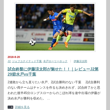
2018-8-20
J2
,
ジェフユナイテッド千葉
,
水戸ホーリーホック
伊藤涼太郎
試合終盤に伊藤涼太郎が魅せた！！｜レビューJ2第
29節水戸vs千葉
2連敗から立ち直りたい水戸、2試合勝利のない千葉 2試合勝利
のない両チームはチャンスを作るも決めきれず、試合終了かと思
われた後半45分ロングスローからのこぼれ球を途中出場の伊藤が
決め水戸が勝利を収めた。 …
詳細を見る