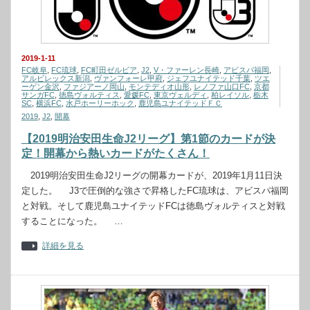
2019-1-11
FC岐阜
,
FC琉球
,
FC町田ゼルビア
,
J2
,
V・ファーレン長崎
,
アビスパ福岡
,
アルビレックス新潟
,
ヴァンフォーレ甲府
,
ジェフユナイテッド千葉
,
ツエ
ーゲン金沢
,
ファジアーノ岡山
,
モンテディオ山形
,
レノファ山口FC
,
京都
サンガFC
,
徳島ヴォルティス
,
愛媛FC
,
東京ヴェルディ
,
柏レイソル
,
栃木
SC
,
横浜FC
,
水戸ホーリーホック
,
鹿児島ユナイテッドＦＣ
2019
,
J2
,
開幕
【2019明治安田生命J2リーグ】第1節のカードが決
定！開幕から熱いカードがたくさん！
2019明治安田生命J2リーグの開幕カードが、2019年1月11日決
定した。 J3で圧倒的な強さで昇格したFC琉球は、アビスパ福岡
と対戦。そして鹿児島ユナイテッドFCは徳島ヴォルティスと対戦
することになった。 …
詳細を見る