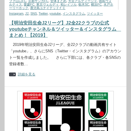
ファ山口FC
,
京都サンガFC
,
全体まとめ
,
大宮アルディージャ
,
徳島ヴォ
ルティス
,
愛媛FC
,
東京ヴェルディ
,
柏レイソル
,
栃木SC
,
横浜FC
,
水戸ホ
ーリーホック
,
鹿児島ユナイテッドＦＣ
Instagram
,
J2
,
SNS
,
Twitter
,
youtube
,
インスタグラム
,
ツイッター
【明治安田生命J2リーグ】J2全22クラブの公式
youtubeチャンネル＆ツイッター＆インスタグラム
まとめ！【2019】
2019年明治安田生命J2リーグ、全22クラブの動画共有サイト
「youtube」、さらにSNS（Twitter・インスタグラム）のアカウン
ト一覧を作成しました。 さらに下部には、各クラブ・各SNSの
登録者数…
詳細を見る