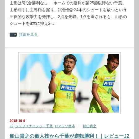
山形は6試合勝利なし ホームでの勝利が第25節以降ない千葉。
山形相手に主導権を握り、試合合計24本のシュートを放つという
圧倒的な攻撃力を発揮し、2点を先取。1点を返されるも、山形の
シュートを8本に抑え2‐…
詳細を見る
2018-10-9
J2
,
ジェフユナイテッド千葉
,
ロアッソ熊本
船山貴之
船山貴之の個人技から千葉が逆転勝利！｜レビューJ2