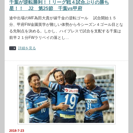
千葉が逆転勝利！！リーグ戦４試合ぶりの勝ち
星！！ J2 第25節 千葉vs甲府
途中出場のMF為田大貴が値千金の逆転ゴール 試合開始１５
分、甲府FW金園英学が難しい体勢から今シーズン４ゴール目とな
る先制点を決める。しかし、ハイプレスで試合を支配する千葉は
前半２１分FWラリベイの落とし…
詳細を見る
2018-7-23