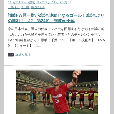
J2
,
カマタマーレ讃岐
,
ジェフユナイテッド千葉
ラリベイ
,
原一樹
,
重松健太郎
讃岐FW原一樹が2試合連続となるゴール！3試合ぶり
の勝利！ J2 第24節 讃岐vs千葉
今の日本代表、過去の代表メンバーを回顧するだけでは半減の楽
しみ。これから咲きを担っていく若者たちのチャレンジを見よ！
DAZN無料登録から！ 讃岐：千葉 35% 【ボール支配率】 65%
9 【シュート】 1…
詳細を見る