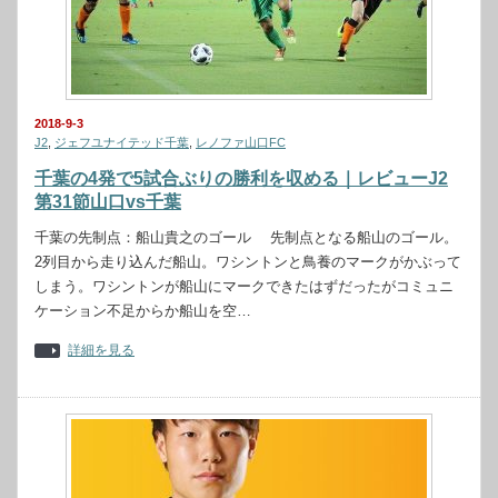
2018-9-3
J2
,
ジェフユナイテッド千葉
,
レノファ山口FC
千葉の4発で5試合ぶりの勝利を収める｜レビューJ2
第31節山口vs千葉
千葉の先制点：船山貴之のゴール 先制点となる船山のゴール。
2列目から走り込んだ船山。ワシントンと鳥養のマークがかぶって
しまう。ワシントンが船山にマークできたはずだったがコミュニ
ケーション不足からか船山を空…
詳細を見る