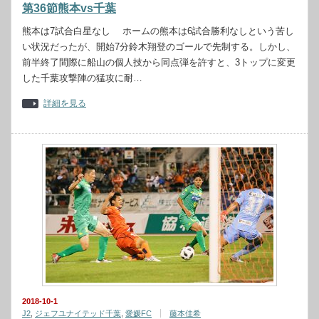
第36節熊本vs千葉
熊本は7試合白星なし ホームの熊本は6試合勝利なしという苦し
い状況だったが、開始7分鈴木翔登のゴールで先制する。しかし、
前半終了間際に船山の個人技から同点弾を許すと、3トップに変更
した千葉攻撃陣の猛攻に耐…
詳細を見る
2018-10-1
J2
,
ジェフユナイテッド千葉
,
愛媛FC
藤本佳希