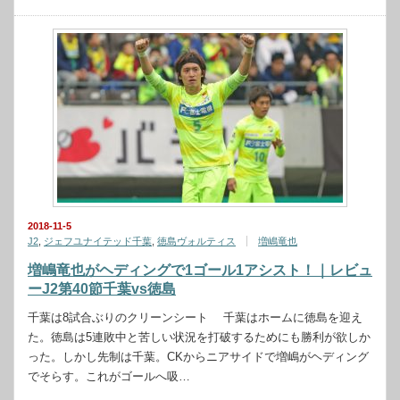
2018-11-5
J2
,
ジェフユナイテッド千葉
,
徳島ヴォルティス
増嶋竜也
増嶋竜也がヘディングで1ゴール1アシスト！｜レビュ
ーJ2第40節千葉vs徳島
千葉は8試合ぶりのクリーンシート 千葉はホームに徳島を迎え
た。徳島は5連敗中と苦しい状況を打破するためにも勝利が欲しか
った。しかし先制は千葉。CKからニアサイドで増嶋がヘディング
でそらす。これがゴールへ吸…