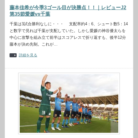
藤本佳希が今季3ゴール目が決勝点！！｜レビューJ2
第35節愛媛vs千葉
千葉は3試合勝利なしに・・・ 支配率約4：6、シュート数5：14
と数字で見れば千葉が支配していた。しかし愛媛の神谷優太らを
中心に攻撃を組み立て前半はスコアレスで折り返すも、後半12分
藤本が決め先制。これが…
詳細を見る