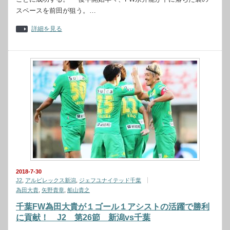
スペースを前田が狙う。…
詳細を見る
2018-7-30
J2
,
アルビレックス新潟
,
ジェフユナイテッド千葉
為田大貴
,
矢野貴章
,
船山貴之
千葉FW為田大貴が１ゴール１アシストの活躍で勝利
に貢献！ J2 第26節 新潟vs千葉