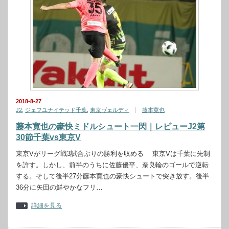
2018-8-27
J2
,
ジェフユナイテッド千葉
,
東京ヴェルディ
藤本寛也
藤本寛也の豪快ミドルシュート一閃｜レビューJ2第
30節千葉vs東京V
東京Vがリーグ戦3試合ぶりの勝利を収める 東京Vは千葉に先制
を許す。しかし、前半のうちに佐藤優平、奈良輪のゴールで逆転
する。そして後半27分藤本寛也の豪快シュートで突き放す。後半
36分に矢田の鮮やかなフリ…
詳細を見る