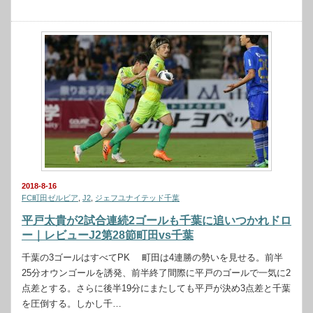
2018-8-16
FC町田ゼルビア
,
J2
,
ジェフユナイテッド千葉
平戸太貴が2試合連続2ゴールも千葉に追いつかれドロ
ー｜レビューJ2第28節町田vs千葉
千葉の3ゴールはすべてPK 町田は4連勝の勢いを見せる。前半
25分オウンゴールを誘発、前半終了間際に平戸のゴールで一気に2
点差とする。さらに後半19分にまたしても平戸が決め3点差と千葉
を圧倒する。しかし千…