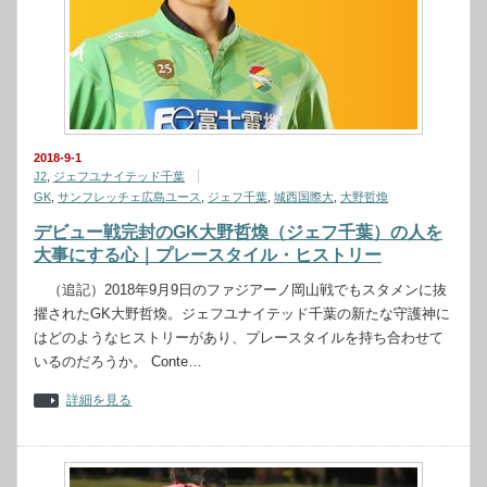
2018-9-1
J2
,
ジェフユナイテッド千葉
GK
,
サンフレッチェ広島ユース
,
ジェフ千葉
,
城西国際大
,
大野哲煥
デビュー戦完封のGK大野哲煥（ジェフ千葉）の人を
大事にする心｜プレースタイル・ヒストリー
（追記）2018年9月9日のファジアーノ岡山戦でもスタメンに抜
擢されたGK大野哲煥。ジェフユナイテッド千葉の新たな守護神に
はどのようなヒストリーがあり、プレースタイルを持ち合わせて
いるのだろうか。 Conte…
詳細を見る