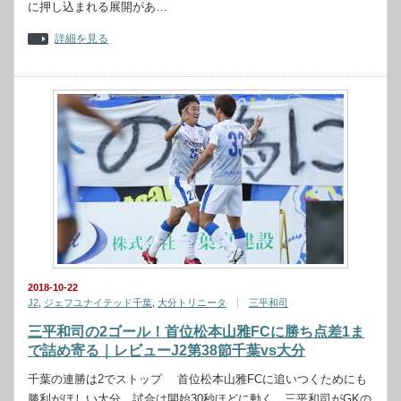
に押し込まれる展開があ…
詳細を見る
2018-10-22
J2
,
ジェフユナイテッド千葉
,
大分トリニータ
三平和司
三平和司の2ゴール！首位松本山雅FCに勝ち点差1ま
で詰め寄る｜レビューJ2第38節千葉vs大分
千葉の連勝は2でストップ 首位松本山雅FCに追いつくためにも
勝利がほしい大分。試合は開始30秒ほどに動く。三平和司がGKの