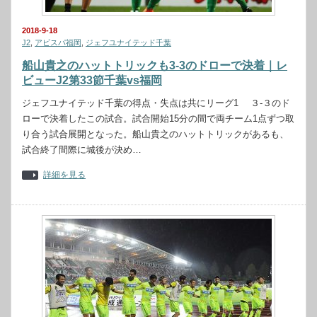
2018-9-18
J2
,
アビスパ福岡
,
ジェフユナイテッド千葉
船山貴之のハットトリックも3-3のドローで決着｜レ
ビューJ2第33節千葉vs福岡
ジェフユナイテッド千葉の得点・失点は共にリーグ1 ３-３のド
ローで決着したこの試合。試合開始15分の間で両チーム1点ずつ取
り合う試合展開となった。船山貴之のハットトリックがあるも、
試合終了間際に城後が決め…
詳細を見る