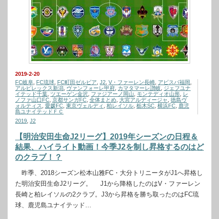
2019-2-20
FC岐阜
,
FC琉球
,
FC町田ゼルビア
,
J2
,
V・ファーレン長崎
,
アビスパ福岡
,
アルビレックス新潟
,
ヴァンフォーレ甲府
,
カマタマーレ讃岐
,
ジェフユナ
イテッド千葉
,
ツエーゲン金沢
,
ファジアーノ岡山
,
モンテディオ山形
,
レ
ノファ山口FC
,
京都サンガFC
,
全体まとめ
,
大宮アルディージャ
,
徳島ヴ
ォルティス
,
愛媛FC
,
東京ヴェルディ
,
柏レイソル
,
栃木SC
,
横浜FC
,
鹿児
島ユナイテッドＦＣ
2019
,
J2
【明治安田生命J2リーグ】2019年シーズンの日程＆
結果、ハイライト動画！今季J2を制し昇格するのはど
のクラブ！？
昨季、2018シーズン松本山雅FC・大分トリニータがJ1へ昇格し
た明治安田生命J2リーグ。 J1から降格したのはV・ファーレン
長崎と柏レイソルの2クラブ。J3から昇格を勝ち取ったのはFC琉
球、鹿児島ユナイテッド…