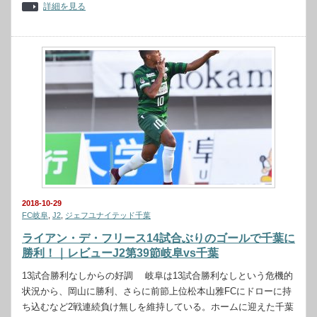
詳細を見る
2018-10-29
FC岐阜
,
J2
,
ジェフユナイテッド千葉
ライアン・デ・フリース14試合ぶりのゴールで千葉に
勝利！｜レビューJ2第39節岐阜vs千葉
13試合勝利なしからの好調 岐阜は13試合勝利なしという危機的
状況から、岡山に勝利、さらに前節上位松本山雅FCにドローに持
ち込むなど2戦連続負け無しを維持している。ホームに迎えた千葉