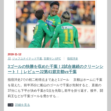
2018-11-12
J2
,
ジェフユナイテッド千葉
,
京都サンガFC
指宿洋史
3ゴールの快勝を収めた千葉！2試合連続のクリーンシ
ート！｜レビューJ2第41節京都vs千葉
指宿洋史Jでの初二桁得点まであと1ゴール 京都はホームに千葉
を迎えた。前半35分に船山のゴールで千葉が先制すると、直後の
37分にも下平が決め千葉が2点を先取し前半を折り返す。後半、闘
莉王などが千葉ゴールを脅かすも…
詳細を見る