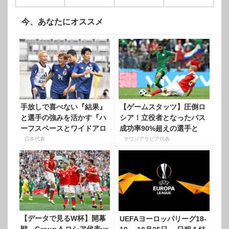
今、あなたにオススメ
手放しで喜べない『結果』
【ゲームスタッツ】圧倒ロ
と選手の強みを活かす『ハ
シア！立役者となったパス
ーフスペースとワイドアロ
成功率90%超えの選手と
ー』
は？
日本代表
サウジアラビア代表
【データで見るW杯】開幕
UEFAヨーロッパリーグ18-