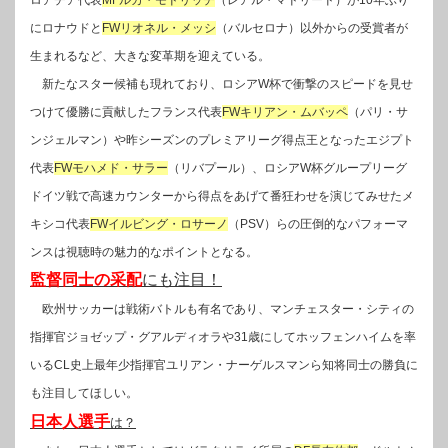
にロナウドと
FWリオネル・メッシ
（バルセロナ）以外からの受賞者が
生まれるなど、大きな変革期を迎えている。
新たなスター候補も現れており、ロシアW杯で衝撃のスピードを見せ
つけて優勝に貢献したフランス代表
FWキリアン・ムバッペ
（パリ・サ
ンジェルマン）や昨シーズンのプレミアリーグ得点王となったエジプト
代表
FWモハメド・サラー
（リバプール）、ロシアW杯グループリーグ
ドイツ戦で高速カウンターから得点をあげて番狂わせを演じてみせたメ
キシコ代表
FWイルビング・ロサーノ
（PSV）らの圧倒的なパフォーマ
ンスは視聴時の魅力的なポイントとなる。
監督同士の采配
にも注目！
欧州サッカーは戦術バトルも有名であり、マンチェスター・シティの
指揮官ジョゼップ・グアルディオラや31歳にしてホッフェンハイムを率
いるCL史上最年少指揮官ユリアン・ナーゲルスマンら知将同士の勝負に
も注目してほしい。
日本人選手
は？