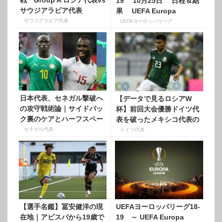
戦 Group A ロシア代表vs
19 10月25日 日程＆結
サウジアラビア代表
果 UEFA Europa
League
サウジアラビア代表
UEFAヨーロッパリーグ
日本代表、セネガル撃破へ
【データで見るロシアW
の攻守戦術論｜サイドバッ
杯】前回大会優勝ドイツ代
ク裏のケアとハーフスペー
表を破ったメキシコ代表の
スへの配球
「左サイド」の守備
セネガル代表
ドイツ代表
【選手名鑑】冨安健洋の現
UEFAヨーロッパリーグ18-
在地｜アビスパから19歳で
19 ～ UEFA Europa