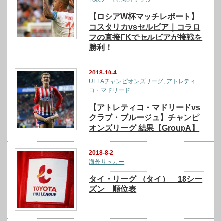
【ロシアW杯マッチレポート】
コスタリカvsセルビア｜コラロ
フの直接FKでセルビアが接戦を
勝利！
2018-10-4
UEFAチャンピオンズリーグ
,
アトレティ
コ・マドリード
【アトレティコ・マドリードvs
クラブ・ブルージュ】チャンピ
オンズリーグ 結果【GroupA】
2018-8-2
海外サッカー
タイ・リーグ （タイ） 18シー
ズン 順位表