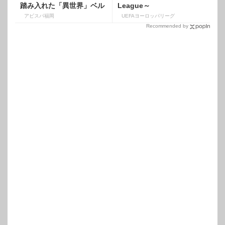
踏み入れた「異世界」ベル
League～
ギーでの躍進
アビスパ福岡
UEFAヨーロッパリーグ
Recommended by