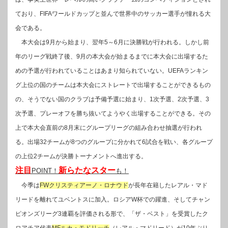
ており、FIFAワールドカップと並んで世界中のサッカー選手が憧れる大
会である。
本大会は9月から始まり、翌年5～6月に決勝戦が行われる。しかし前
年のリーグ戦終了後、9月の本大会が始まるまでに本大会に出場するた
めの予選が行われていることはあまり知られていない。UEFAランキン
グ上位の国のチームは本大会にストレートで出場することができるもの
の、そうでない国のクラブは予備予選に始まり、1次予選、2次予選、3
次予選、プレーオフを勝ち抜いてようやく出場することができる。その
上で本大会直前の8月末にグループリーグの組み合わせ抽選が行われ
る。出場32チームが8つのグループに分かれて6試合を戦い、各グループ
の上位2チームが決勝トーナメントへ進出する。
注目
新らたなスター
POINT！
も！
今季は
FWクリスティアーノ・ロナウド
が長年在籍したレアル・マド
リードを離れてユベントスに加入。ロシアW杯での躍進、そしてチャン
ピオンズリーグ3連覇を評価される形で、「ザ・ベスト」を受賞したク
ロアチア代表
MFルカ・モドリッチ
（レアル・マドリード）が10年ぶり