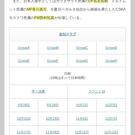
また、日本人選手としてはガラタサライ所属の
DF長友佑都
、ドルトム
ント所属の
MF香川真司
、今夏J1ベガルタ仙台から移籍を果たしたCSKA
モスクワ所属の
FW西村拓真
が出場している。
全32クラブ
GroupA
GroupB
GroupC
GroupD
GroupE
GroupF
GroupG
GroupH
日程
（日時はすべて日本時間）
準々決勝
ラウンド16
9月18日
9月19日
10月2日
10月3日
10月23日
10月24日
11月6日
11月7日
11月27日
11月28日
12月11日
12月12日