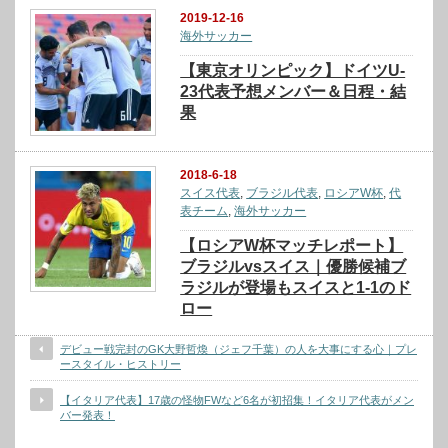
2019-12-16
海外サッカー
【東京オリンピック】ドイツU-
23代表予想メンバー＆日程・結
果
2018-6-18
スイス代表
,
ブラジル代表
,
ロシアW杯
,
代
表チーム
,
海外サッカー
【ロシアW杯マッチレポート】
ブラジルvsスイス｜優勝候補ブ
ラジルが登場もスイスと1-1のド
ロー
デビュー戦完封のGK大野哲煥（ジェフ千葉）の人を大事にする心｜プレ
ースタイル・ヒストリー
【イタリア代表】17歳の怪物FWなど6名が初招集！イタリア代表がメン
バー発表！