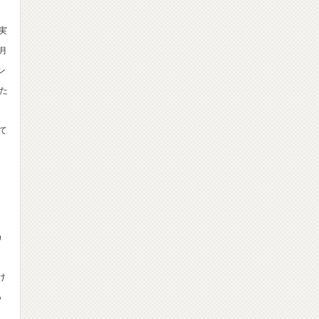
実
月
ン
た
て
く
カ
け
っ