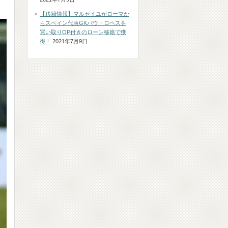
【移籍情報】マルセイユがローマか
らスペイン代表GKパウ・ロペスを
買い取りOP付きのローン移籍で獲
得！
2021年7月9日