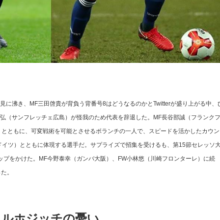
沸き、MF三田啓貴が背負う背番号8はどうなるのかとTwitterが盛り上がる中、
敏弘（サンフレッチェ広島）が怪我のため代表を辞退した。MF長谷部誠（フランク
ズ）とともに、可変戦術を可能とさせるボランチの一人で、スピードを活かしたカウン
ドイツ）とともに体現する選手だ。サプライズで招集を受けるも、第15節セレッソ
ップをかけた。MF今野泰幸（ガンバ大阪）、FW小林悠（川崎フロンターレ）に続
った。
リルホジッチの憂い