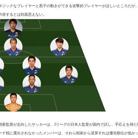
タジックなプレイヤーと黒子の動きができる攻撃的プレイヤーがほしいところだが
許容するとは到底思えない。
新監督が志向したサッカーは、Jリーグの日本人監督が国内で試し、手応えを得た
ーナ戦に選出されなかったメンバーは、それら戦術から逆算すれば優先順位が低か