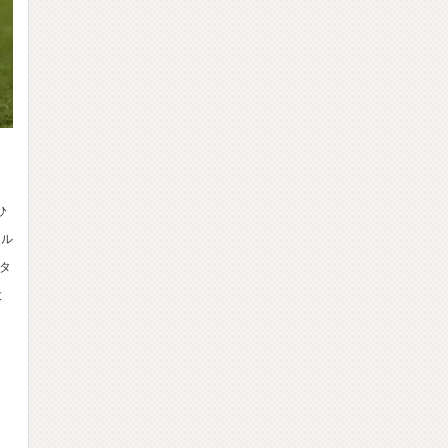
ひ
フル
タ
大