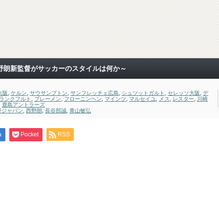
野朗新監督がサッカーのスタイルは何か～
大阪
,
ケルン
,
サウサンプトン
,
サンフレッチェ広島
,
シュツットガルト
,
セレッソ大阪
,
デ
ランクフルト
,
ブレーメン
,
フローニンヘン
,
マインツ
,
マルセイユ
,
メス
,
レスター
,
川崎
,
鹿島アントラーズ
野ジャパン
,
西野朗
,
長谷部誠
,
青山敏弘
a
Pocket
RSS