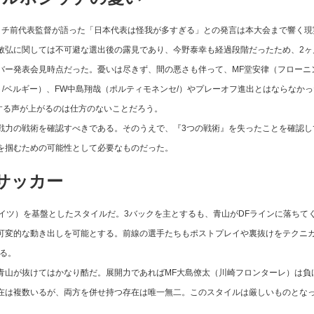
チ前代表監督が語った「日本代表は怪我が多すぎる」との発言は本大会まで響く現
敏弘に関しては不可避な選出後の露見であり、今野泰幸も経過段階だったため、2ヶ
バー発表会見時点だった。憂いは尽きず、間の悪さも伴って、MF堂安律（フローニ
ト/ベルギー）、FW中島翔哉（ポルティモネンセ/）やプレーオフ進出とはならなかっ
する声が上がるのは仕方のないことだろう。
力の戦術を確認すべきである。そのうえで、『3つの戦術』を失ったことを確認し
を掴むための可能性として必要なものだった。
ーサッカー
イツ）を基盤としたスタイルだ。3バックを主とするも、青山がDFラインに落ちて
可変的な動き出しを可能とする。前線の選手たちもポストプレイや裏抜けをテクニ
る。
山が抜けてはかなり酷だ。展開力であればMF大島僚太（川崎フロンターレ）は負
在は複数いるが、両方を併せ持つ存在は唯一無二。このスタイルは厳しいものとな