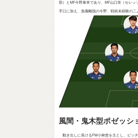
部）とMF今野泰幸であり、MF山口蛍（セレッ
手口に加え、負傷離脱の今野、戦術未経験の二
風間・鬼木型ポゼッシ
動き出しに長けるFW小林悠を主とし、ピッチ