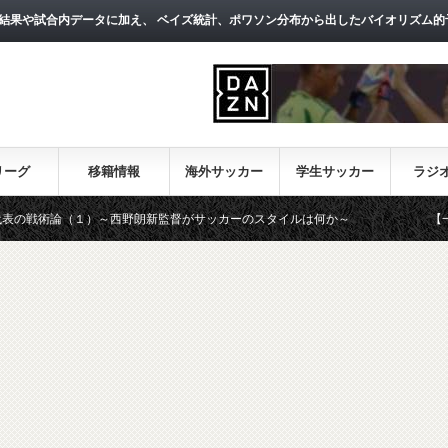
結果や試合内データに加え、 ベイズ統計、ポワソン分布から出したバイオリズム的
リーグ
移籍情報
海外サッカー
学生サッカー
ラジ
）～西野朗新監督がサッカーのスタイルは何か～
【一覧】J1・J2・