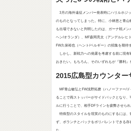
3月の海外遠征メンバー発表時にハリルホジッ
のものとなってしまった。特に、小林悠と青山
も出場できないと判明したのは、ガーナ戦メン
ヘン/オランダ）、MF森岡亮太（アンデルレヒ
FW久保裕也（ヘント/ベルギー）の招集を期待
しかし、新戦力への発露を考慮する前に現有戦
おきたい。もちろん、そのいずれもが『勝利』
2015広島型カウンタ
MF青山敏弘とFW浅野拓磨（ハノーファー/ド
ることで両ストッパーがサイドバックとなり、
ルに行うことで、相手DFラインを疲弊させられ
特殊型のスタイルを現実のものにするには、青
ず、ボランチとバックをポリバレントできる存
た。