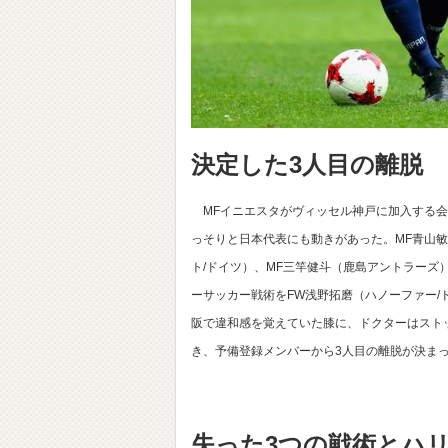
決定した3人目の離脱
MFイニエスタがヴィッセル神戸に加入する会見に
っそりと日本代表にも動きがあった。MF青山
ト/ドイツ）、MF三竿健斗（鹿島アントラー
ーサッカー戦術をFW浅野拓磨（ハノーファー/
阪で違和感を覚えていた膝に、ドクターはスト
き、予備登録メンバーから3人目の離脱が決ま
失った3つの戦術とハ