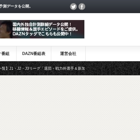
予測データを公開。
オ番組
DAZN番組表
運営会社
J3リーグ「退団・戦力外選手＆新加入選手」
DAZN番組・日程表