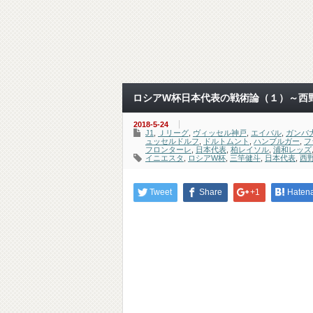
ロシアW杯日本代表の戦術論（１）～西
2018-5-24
J1
,
Ｊリーグ
,
ヴィッセル神戸
,
エイバル
,
ガンバ
ュッセルドルフ
,
ドルトムント
,
ハンブルガー
,
フ
フロンターレ
,
日本代表
,
柏レイソル
,
浦和レッズ
イニエスタ
,
ロシアW杯
,
三竿健斗
,
日本代表
,
西
Tweet
Share
+1
Haten