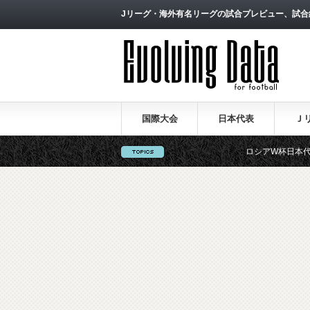
Jリーグ・海外有名リーグの試合プレビュー、試合
国際大会
日本代表
Ｊ
ロシアW杯日本代表の戦術論（１