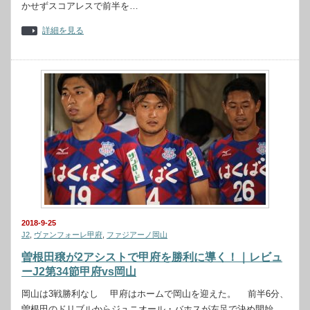
かせずスコアレスで前半を…
詳細を見る
2018-9-25
J2
,
ヴァンフォーレ甲府
,
ファジアーノ岡山
曽根田穣が2アシストで甲府を勝利に導く！｜レビュ
ーJ2第34節甲府vs岡山
岡山は3戦勝利なし 甲府はホームで岡山を迎えた。 前半6分、
曽根田のドリブルからジュニオール・バホスが左足で決め開始