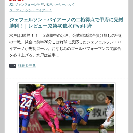
J2
,
ヴァンフォーレ甲府
,
水戸ホーリーホック
ジェフェルソン・バイアーノ
ジェフェルソン・バイアーノの二桁得点で甲府に完封
勝利！｜レビューJ2第40節水戸vs甲府
水戸は3連勝！！ 2連勝中の水戸、公式戦10試合負け無しの甲府
の一戦。試合は前半26分こぼれ球に反応したジェフェルソン・バ
イアーノが先制ゴール。おなじみのゴールパフォーマンスで試合
を盛り上げる。水戸は後半…
詳細を見る