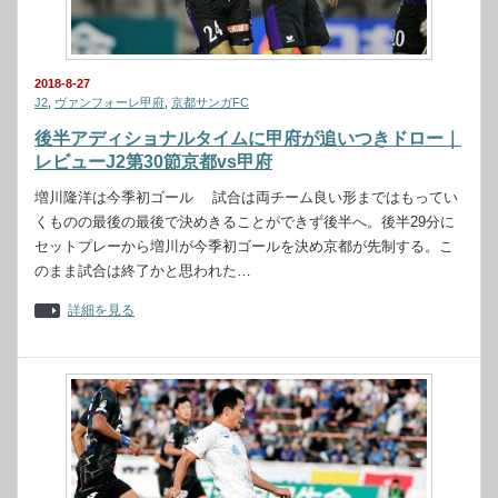
2018-8-27
J2
,
ヴァンフォーレ甲府
,
京都サンガFC
後半アディショナルタイムに甲府が追いつきドロー｜
レビューJ2第30節京都vs甲府
増川隆洋は今季初ゴール 試合は両チーム良い形まではもってい
くものの最後の最後で決めきることができず後半へ。後半29分に
セットプレーから増川が今季初ゴールを決め京都が先制する。こ
のまま試合は終了かと思われた…
詳細を見る