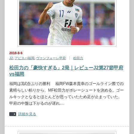
2018-8-6
J2
,
アビスパ福岡
,
ヴァンフォーレ甲府
松田力
松田力の「豪快すぎる」2発｜レビューJ2第27節甲府
vs福岡
福岡は3試合ぶりの勝利 福岡FW森本貴幸のゴールライン際での
素晴らしい粘りから、MF松田力がボレーシュートを決める。ゴー
ルキックとなるとほとんどが思っていたため足が止まっていた。
甲府の中盤は下がるのが遅れ…
詳細を見る