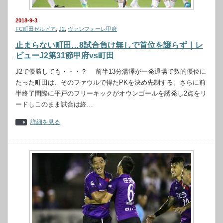
2018-9-3
FC町田ゼルビア
,
J2
,
ヴァンフォーレ甲府
止まらない町田…8試合負け無しで首位を譲らず｜レ
ビューJ2第31節甲府vs町田
J2で優勝しても・・・？ 前半13分湯澤が一発退場で数的優位に
たった町田は、そのファウルで得たPKを決め先制する。さらに前
半終了間際に平戸のフリーキックがオウンゴールを誘発し2点をリ
ードしこのまま試合は終…
詳細を見る