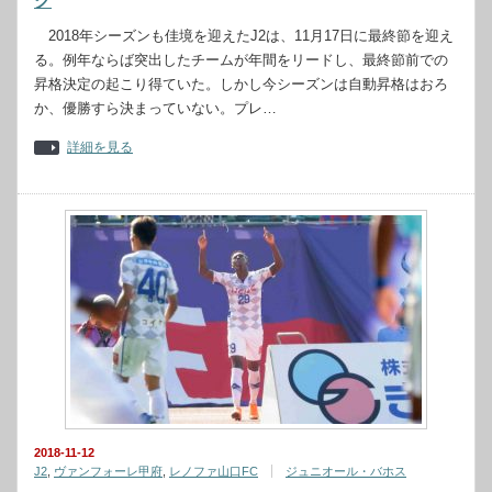
グ
2018年シーズンも佳境を迎えたJ2は、11月17日に最終節を迎え
る。例年ならば突出したチームが年間をリードし、最終節前での
昇格決定の起こり得ていた。しかし今シーズンは自動昇格はおろ
か、優勝すら決まっていない。プレ…
詳細を見る
2018-11-12
J2
,
ヴァンフォーレ甲府
,
レノファ山口FC
ジュニオール・バホス