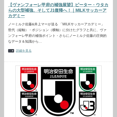
【ヴァンフォーレ甲府の補強展望】ピーター・ウタカ
らの大型補強、そしてJ1復帰へ！｜MILKサッカーア
カデミー
ノーミルク佐藤&井上マーが送る 「MILKサッカーアカデミー」
世代（縦軸）・ポジション（横軸）に分けたグラフと共に、ヴァ
ンフォーレ甲府の補強ポイント・さらにノーミルク佐藤の圧倒的
なデータ＆知識から…
詳細を見る