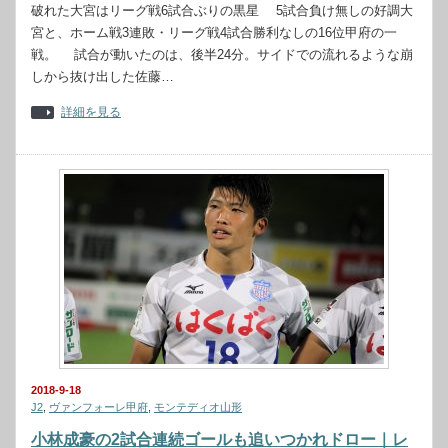
破れた大宮はリーグ戦6試合ぶりの黒星 5試合負け無しの好調大
宮と、ホーム戦3連敗・リーグ戦4試合勝利なしの16位甲府の一
戦。 試合が動いたのは、後半24分。サイドでの流れるような崩
しから抜け出した佐藤…
詳細を見る
2018-9-18
J2
,
ヴァンフォーレ甲府
,
モンテディオ山形
小林成豪の2試合連続ゴールも追いつかれドロー｜レ