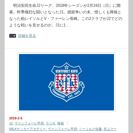
明治安田生命J2リーグ、2019年シーズンが2月24日（日）に開
幕。昨季熾烈な闘いとなったJ1。残留争いの末、惜しくも降格と
なった柏レイソルとV・ファーレン長崎。この2クラブがJ2でどの
ような戦いを見せるのか。J1に1…
詳細を見る
2019-2-5
J2
,
ヴァンフォーレ甲府
,
ラジオ
,
移籍
MILKサッカーアカデミー
,
ヴァンフォーレ甲府
,
ノーミルク佐藤
,
井上マー