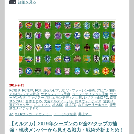
詳細を見る
2019-2-13
FC岐阜
,
FC琉球
,
FC町田ゼルビア
,
J2
,
V・ファーレン長崎
,
アビスパ福岡
,
アルビレックス新潟
,
ヴァンフォーレ甲府
,
ジェフユナイテッド千葉
,
ツエ
ーゲン金沢
,
ファジアーノ岡山
,
モンテディオ山形
,
レノファ山口FC
,
京都
サンガFC
,
全体まとめ
,
大宮アルディージャ
,
徳島ヴォルティス
,
愛媛FC
,
東京ヴェルディ
,
柏レイソル
,
栃木SC
,
横浜FC
,
水戸ホーリーホック
,
鹿児
島ユナイテッドＦＣ
J2
,
MILKサッカーアカデミー
,
ノーミルク佐藤
,
井上マー
【ミルアカ】2019年シーズンのJ2全22クラブの補
強・現状メンバーから見える戦力・戦術分析まとめ！