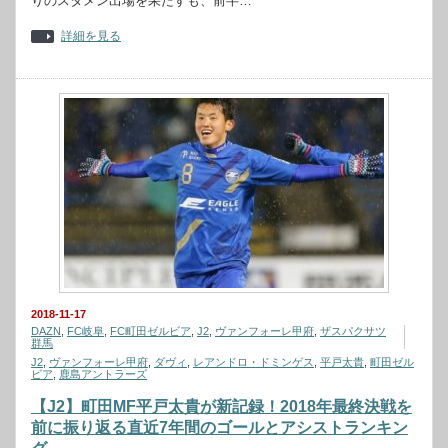
りのスタメン出場を果たすも、前半…
詳細を見る
2018-11-17
DAZN
,
FC岐阜
,
FC町田ゼルビア
,
J2
,
ヴァンフォーレ甲府
,
ザスパクサツ
群馬
J2
,
ヴァンフォーレ甲府
,
ダヴィ
,
レアンドロ・ドミンゲス
,
平戸太貴
,
町田ゼル
ビア
,
鹿島アントラーズ
【J2】町田MF平戸太貴が新記録！2018年最終決戦を
前に振り返る直近7年間のゴールとアシストランキン