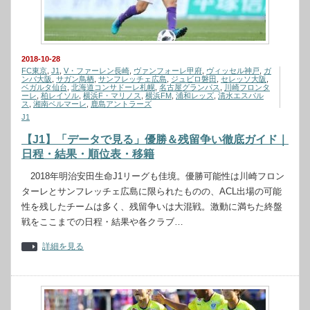
2018-10-28
FC東京
,
J1
,
V・ファーレン長崎
,
ヴァンフォーレ甲府
,
ヴィッセル神戸
,
ガ
ンバ大阪
,
サガン鳥栖
,
サンフレッチェ広島
,
ジュビロ磐田
,
セレッソ大阪
,
ベガルタ仙台
,
北海道コンサドーレ札幌
,
名古屋グランパス
,
川崎フロンタ
ーレ
,
柏レイソル
,
横浜F・マリノス
,
横浜FM
,
浦和レッズ
,
清水エスパル
ス
,
湘南ベルマーレ
,
鹿島アントラーズ
J1
【J1】「データで見る」優勝＆残留争い徹底ガイド｜
日程・結果・順位表・移籍
2018年明治安田生命J1リーグも佳境。優勝可能性は川崎フロン
ターレとサンフレッチェ広島に限られたものの、ACL出場の可能
性を残したチームは多く、残留争いは大混戦。激動に満ちた終盤
戦をここまでの日程・結果や各クラブ…
詳細を見る