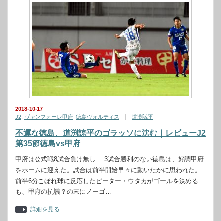
2018-10-17
J2
,
ヴァンフォーレ甲府
,
徳島ヴォルティス
道渕諒平
不運な徳島、道渕諒平のゴラッソに沈む｜レビューJ2
第35節徳島vs甲府
甲府は公式戦8試合負け無し 3試合勝利のない徳島は、好調甲府
をホームに迎えた。試合は前半開始早々に動いたかに思われた。
前半6分こぼれ球に反応したピーター・ウタカがゴールを決める
も、甲府の抗議？の末にノーゴ…
詳細を見る