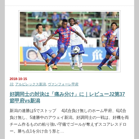
2018-10-15
J2
,
アルビレックス新潟
,
ヴァンフォーレ甲府
好調同士の対決は「痛み分け」に｜レビューJ2第37
節甲府vs新潟
新潟の連勝は5でストップ 4試合負け無しのホーム甲府、6試合
負け無し、5連勝中のアウェイ新潟。好調同士の一戦は、好機を両
チーム作るものの粘り強い守備でゴールが奪えずスコアレスドロ
ー。勝ち点1を分け合う形と…