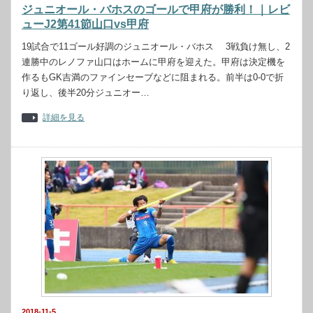
ジュニオール・バホスのゴールで甲府が勝利！｜レビ
ューJ2第41節山口vs甲府
19試合で11ゴール好調のジュニオール・バホス 3戦負け無し、2
連勝中のレノファ山口はホームに甲府を迎えた。甲府は決定機を
作るもGK吉満のファインセーブなどに阻まれる。前半は0-0で折
り返し、後半20分ジュニオー…
詳細を見る
2018-11-5