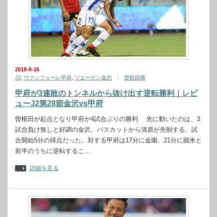
2018-8-16
J2
,
ヴァンフォーレ甲府
,
ツエーゲン金沢
曽根田穣
甲府が3連敗のトンネルから抜け出す逆転勝利｜レビ
ューJ2第28節金沢vs甲府
曽根田が起点となり甲府が4試合ぶりの勝利 先に動いたのは、3
試合負け無しと好調の金沢。パスカットから清原が先制する。試
合開始5分の得点だった。対する甲府は17分に金園、21分に掘米と
前半のうちに逆転するこ…
詳細を見る