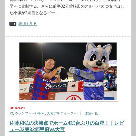
早々に先制する。さらに前半32分曽根田のスルーパスに抜け出し
た小塚が2点目となるゴー…
詳細を見る
2018-9-20
J2
,
ヴァンフォーレ甲府
,
大宮アルディージャ
佐藤和弘
佐藤和弘の決勝点でホーム4試合ぶりの白星！｜レビ
ューJ2第32節甲府vs大宮