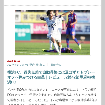
2018-11-19
J2
,
ヴァンフォーレ甲府
,
横浜FC
齋藤功佑
横浜FC、得失点差で自動昇格には及ばずともプレー
オフへ弾みつける白星｜レビューJ2第42節甲府vs横
浜FC
イバが4試合ぶりのスタメンも…エースが不在に…？ 4位の横浜
FCはアウェイで甲府と対戦した。自動昇格もありうるという状況
で勝利がほしいところだった。イバが出場停止から復帰後4試合ぶ