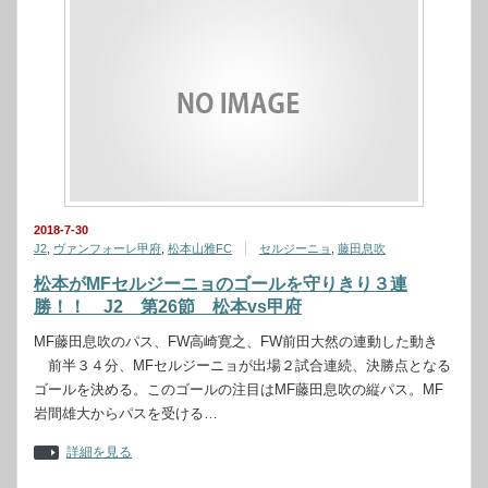
2018-7-30
J2
,
ヴァンフォーレ甲府
,
松本山雅FC
セルジーニョ
,
藤田息吹
松本がMFセルジーニョのゴールを守りきり３連
勝！！ J2 第26節 松本vs甲府
MF藤田息吹のパス、FW高崎寛之、FW前田大然の連動した動き
前半３４分、MFセルジーニョが出場２試合連続、決勝点となる
ゴールを決める。このゴールの注目はMF藤田息吹の縦パス。MF
岩間雄大からパスを受ける…
詳細を見る