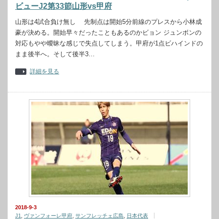
ビューJ2第33節山形vs甲府
山形は4試合負け無し 先制点は開始5分前線のプレスから小林成
豪が決める。開始早々だったこともあるのかビョン ジュンボンの
対応もやや曖昧な感じで失点してしまう。甲府が1点ビハインドの
まま後半へ。そして後半3…
詳細を見る
2018-9-3
J1
,
ヴァンフォーレ甲府
,
サンフレッチェ広島
,
日本代表