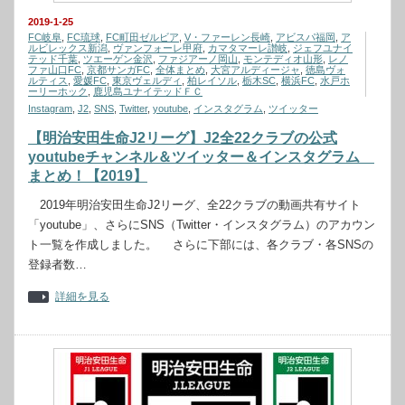
2019-1-25
FC岐阜
,
FC琉球
,
FC町田ゼルビア
,
V・ファーレン長崎
,
アビスパ福岡
,
ア
ルビレックス新潟
,
ヴァンフォーレ甲府
,
カマタマーレ讃岐
,
ジェフユナイ
テッド千葉
,
ツエーゲン金沢
,
ファジアーノ岡山
,
モンテディオ山形
,
レノ
ファ山口FC
,
京都サンガFC
,
全体まとめ
,
大宮アルディージャ
,
徳島ヴォ
ルティス
,
愛媛FC
,
東京ヴェルディ
,
柏レイソル
,
栃木SC
,
横浜FC
,
水戸ホ
ーリーホック
,
鹿児島ユナイテッドＦＣ
Instagram
,
J2
,
SNS
,
Twitter
,
youtube
,
インスタグラム
,
ツイッター
【明治安田生命J2リーグ】J2全22クラブの公式
youtubeチャンネル＆ツイッター＆インスタグラム
まとめ！【2019】
2019年明治安田生命J2リーグ、全22クラブの動画共有サイト
「youtube」、さらにSNS（Twitter・インスタグラム）のアカウン
ト一覧を作成しました。 さらに下部には、各クラブ・各SNSの
登録者数…
詳細を見る