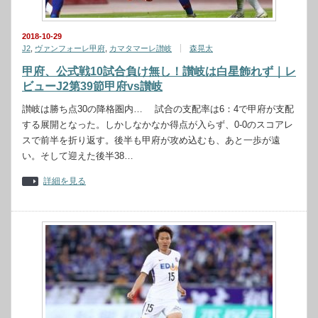
2018-10-29
J2
,
ヴァンフォーレ甲府
,
カマタマーレ讃岐
森晃太
甲府、公式戦10試合負け無し！讃岐は白星飾れず｜レ
ビューJ2第39節甲府vs讃岐
讃岐は勝ち点30の降格圏内… 試合の支配率は6：4で甲府が支配
する展開となった。しかしなかなか得点が入らず、0-0のスコアレ
スで前半を折り返す。後半も甲府が攻め込むも、あと一歩が遠
い。そして迎えた後半38…
詳細を見る