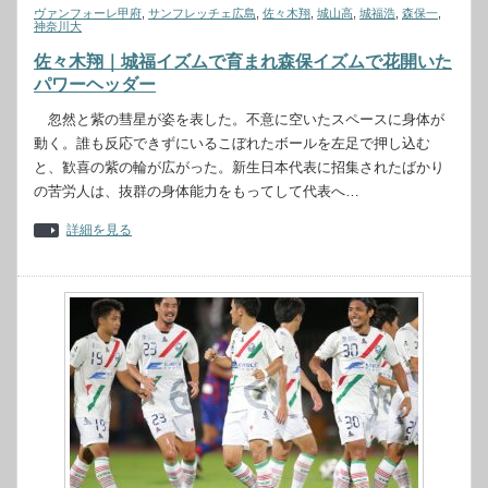
ヴァンフォーレ甲府
,
サンフレッチェ広島
,
佐々木翔
,
城山高
,
城福浩
,
森保一
,
神奈川大
佐々木翔｜城福イズムで育まれ森保イズムで花開いた
パワーヘッダー
忽然と紫の彗星が姿を表した。不意に空いたスペースに身体が
動く。誰も反応できずにいるこぼれたボールを左足で押し込む
と、歓喜の紫の輪が広がった。新生日本代表に招集されたばかり
の苦労人は、抜群の身体能力をもってして代表へ…
詳細を見る