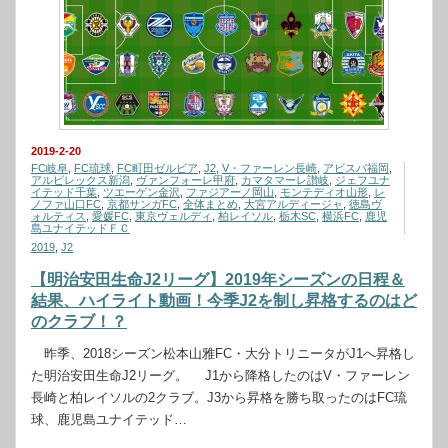
2019-2-20
FC岐阜
,
FC琉球
,
FC町田ゼルビア
,
J2
,
V・ファーレン長崎
,
アビスパ福岡
,
アルビレックス新潟
,
ヴァンフォーレ甲府
,
カマタマーレ讃岐
,
ジェフユナ
イテッド千葉
,
ツエーゲン金沢
,
ファジアーノ岡山
,
モンテディオ山形
,
レ
ノファ山口FC
,
京都サンガFC
,
全体まとめ
,
大宮アルディージャ
,
徳島ヴ
ォルティス
,
愛媛FC
,
東京ヴェルディ
,
柏レイソル
,
栃木SC
,
横浜FC
,
鹿児
島ユナイテッドＦＣ
2019
,
J2
【明治安田生命J2リーグ】2019年シーズンの日程＆
結果、ハイライト動画！今季J2を制し昇格するのはど
のクラブ！？
昨季、2018シーズン松本山雅FC・大分トリニータがJ1へ昇格し
た明治安田生命J2リーグ。 J1から降格したのはV・ファーレン
長崎と柏レイソルの2クラブ。J3から昇格を勝ち取ったのはFC琉
球、鹿児島ユナイテッド…