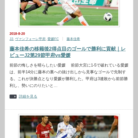
2018-8-20
J2
,
ヴァンフォーレ甲府
,
愛媛FC
藤本佳希
藤本佳希の移籍後2得点目のゴールで勝利に貢献｜レ
ビューJ2第29節甲府vs愛媛
前節の悔しさを晴らしたい愛媛 前節大宮に1-5で破れている愛媛
は、前半14分に藤本の裏への抜け出しから見事なゴールで先制す
る。これが決勝点となり愛媛が勝利した。甲府は3連敗から前節勝
利し、勢いにのりたいと…
詳細を見る