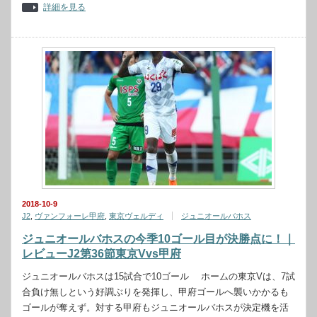
詳細を見る
2018-10-9
J2
,
ヴァンフォーレ甲府
,
東京ヴェルディ
ジュニオールバホス
ジュニオールバホスの今季10ゴール目が決勝点に！｜
レビューJ2第36節東京Vvs甲府
ジュニオールバホスは15試合で10ゴール ホームの東京Vは、7試
合負け無しという好調ぶりを発揮し、甲府ゴールへ襲いかかるも
ゴールが奪えず。対する甲府もジュニオールバホスが決定機を活