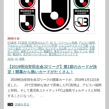
2019-1-11
FC岐阜
,
FC琉球
,
FC町田ゼルビア
,
J2
,
V・ファーレン長崎
,
アビスパ福岡
,
アルビレックス新潟
,
ヴァンフォーレ甲府
,
ジェフユナイテッド千葉
,
ツエ
ーゲン金沢
,
ファジアーノ岡山
,
モンテディオ山形
,
レノファ山口FC
,
京都
サンガFC
,
徳島ヴォルティス
,
愛媛FC
,
東京ヴェルディ
,
柏レイソル
,
栃木
SC
,
横浜FC
,
水戸ホーリーホック
,
鹿児島ユナイテッドＦＣ
2019
,
J2
,
開幕
【2019明治安田生命J2リーグ】第1節のカードが決
定！開幕から熱いカードがたくさん！
2019明治安田生命J2リーグの開幕カードが、2019年1月11日決
定した。 J3で圧倒的な強さで昇格したFC琉球は、アビスパ福岡
と対戦。そして鹿児島ユナイテッドFCは徳島ヴォルティスと対戦
することになった。 …
詳細を見る