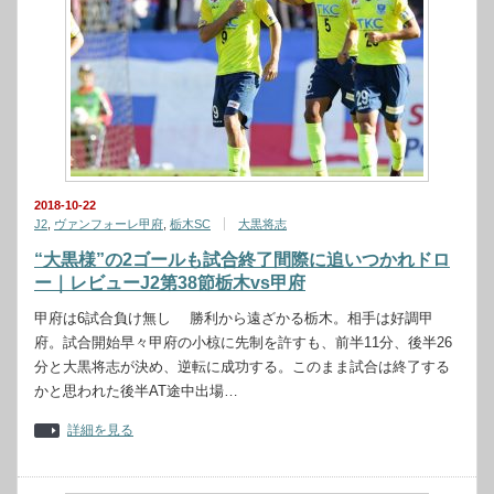
2018-10-22
J2
,
ヴァンフォーレ甲府
,
栃木SC
大黒将志
“大黒様”の2ゴールも試合終了間際に追いつかれドロ
ー｜レビューJ2第38節栃木vs甲府
甲府は6試合負け無し 勝利から遠ざかる栃木。相手は好調甲
府。試合開始早々甲府の小椋に先制を許すも、前半11分、後半26
分と大黒将志が決め、逆転に成功する。このまま試合は終了する
かと思われた後半AT途中出場…
詳細を見る