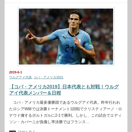
2019-6-1
ウルグアイ代表
,
コパ・アメリカ2021
【コパ・アメリカ2019】日本代表とも対戦！ウルグ
アイ代表メンバー＆日程
コパ・アメリカ最多優勝国であるウルグアイ代表。昨年行われ
たロシアW杯では決勝トーナメント1回戦でクリスティアーノ・ロ
ナウド擁するポルトガルに2-1で勝利。しかし、この試合でエディ
ソン・カバーニが負傷し準決勝ではフランス…