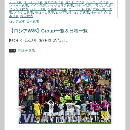
デン代表
,
スペイン代表
,
セネガル代表
,
セルビア代表
,
チュニジア代表
,
デ
ンマーク代表
,
ドイツ代表
,
ナイジェリア代表
,
パナマ代表
,
ブラジル代表
,
フランス代表
,
ペルー代表
,
ベルギー代表
,
ポーランド代表
,
ポルトガル代
表
,
メキシコ代表
,
モロッコ代表
,
ロシアW杯
,
ロシア代表
,
全体まとめ
,
日
本代表
,
韓国代表
ロシアW杯
,
日本代表
【ロシアW杯】Group一覧＆日程一覧
[table id=1610 /] [table id=1572 /] …
詳細を見る