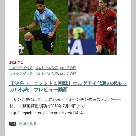
2018-7-1
ウルグアイ代表
,
ポルトガル代表
,
ロシアW杯
ウルグアイ代表
,
ポルトガル代表
,
ロシアW杯
【決勝トーナメント１回戦】ウルグアイ代表vsポルト
ガル代表 プレビュー動画
リンク先にはフランス代表・アルゼンチン代表のメンバー 一
覧。 ※動画視聴期限は2018年7月14日まで
http://lifepicture.co.jp/labo/archives/11424 …
詳細を見る