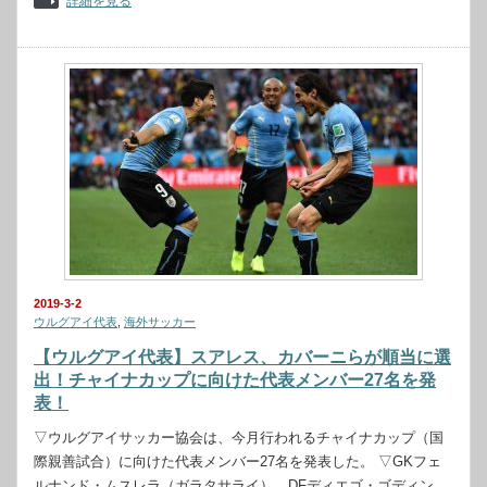
詳細を見る
2019-3-2
ウルグアイ代表
,
海外サッカー
【ウルグアイ代表】スアレス、カバーニらが順当に選
出！チャイナカップに向けた代表メンバー27名を発
表！
▽ウルグアイサッカー協会は、今月行われるチャイナカップ（国
際親善試合）に向けた代表メンバー27名を発表した。 ▽GKフェ
ルナンド・ムスレラ（ガラタサライ）、DFディエゴ・ゴディン