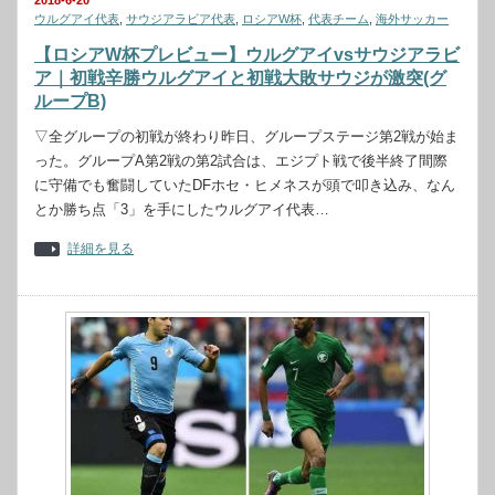
2018-6-20
ウルグアイ代表
,
サウジアラビア代表
,
ロシアW杯
,
代表チーム
,
海外サッカー
【ロシアW杯プレビュー】ウルグアイvsサウジアラビ
ア｜初戦辛勝ウルグアイと初戦大敗サウジが激突(グ
ループB)
▽全グループの初戦が終わり昨日、グループステージ第2戦が始ま
った。グループA第2戦の第2試合は、エジプト戦で後半終了間際
に守備でも奮闘していたDFホセ・ヒメネスが頭で叩き込み、なん
とか勝ち点「3」を手にしたウルグアイ代表…
詳細を見る