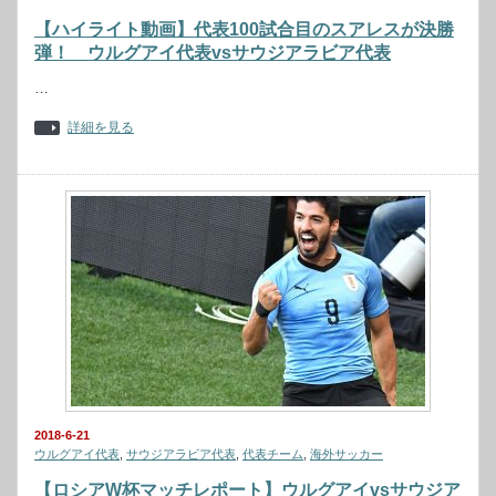
【ハイライト動画】代表100試合目のスアレスが決勝
弾！ ウルグアイ代表vsサウジアラビア代表
…
詳細を見る
2018-6-21
ウルグアイ代表
,
サウジアラビア代表
,
代表チーム
,
海外サッカー
【ロシアW杯マッチレポート】ウルグアイvsサウジア