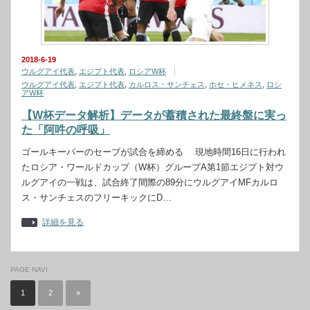
2018-6-19
ウルグアイ代表
,
エジプト代表
,
ロシアW杯
ウルグアイ代表
,
エジプト代表
,
カルロス・サンチェス
,
ホセ・ヒメネス
,
ロシ
アW杯
【W杯データ解析】データが蓄積された最終盤に実っ
た「阿吽の呼吸」
ゴールキーパーのセーブが試合を締める 現地時間16日に行われ
たロシア・ワールドカップ（W杯）グループA第1節エジプト対ウ
ルグアイの一戦は、試合終了間際の89分にウルグアイMFカルロ
ス・サンチェスのフリーキックにD…
詳細を見る
PAGE NAVI
1
2
»