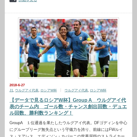
詳細を見る
2018-6-27
J1
,
ウルグアイ代表
,
ロシアW杯
ウルグアイ代表
,
ロシアW杯
【データで見るロシアW杯】Group A ウルグアイ代
表のチーム内 ゴール数・チャンス創出回数・デュエ
ル回数、勝利数ランキング！
GroupA １位通過を果たしたウルグアイ代表。DFゴディンを中心
にグループリーグ無失点という守備力を誇り、前線にはFWルイ
ス・スアレス、エディソン・カバーニの世界屈指のストライカー