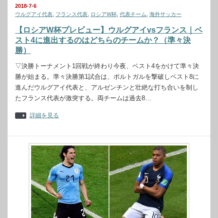
2018-7-6
ウルグアイ代表
,
フランス代表
,
ロシアW杯
,
代表チーム
,
海外サッカー
【ロシアW杯プレビュー】ウルグアイvsフランス｜ベ
スト4に進出するのはどちらのチームか？（準々決
勝）
▽決勝トーナメント1回戦が終わり今夜、ベスト4をかけて準々決
勝が始まる。準々決勝第1試合は、ポルトガルを撃破しベスト8に
進んだウルグアイ代表と、アルゼンチンと壮絶な打ち合いを制し
たフランス代表が激突する。両チームは過去8…
詳細を見る