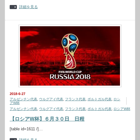
詳細を見る
2018-6-27
アルゼンチン代表
,
ウルグアイ代表
,
フランス代表
,
ポルトガル代表
,
ロシ
アW杯
アルゼンチン代表
,
ウルグアイ代表
,
フランス代表
,
ポルトガル代表
,
ロシアW杯
【ロシアW杯】６月３０日 日程
[table id=1611 /]…