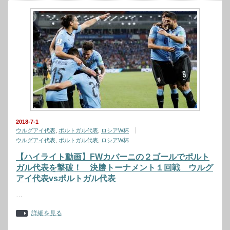
2018-7-1
ウルグアイ代表
,
ポルトガル代表
,
ロシアW杯
ウルグアイ代表
,
ポルトガル代表
,
ロシアW杯
【ハイライト動画】FWカバーニの２ゴールでポルト
ガル代表を撃破！ 決勝トーナメント１回戦 ウルグ
アイ代表vsポルトガル代表
…
詳細を見る