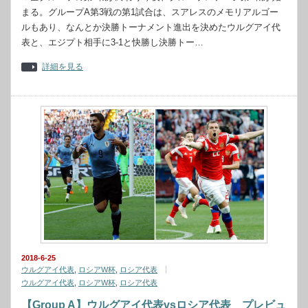
まる。グループA第3戦の第1試合は、スアレスのメモリアルゴー
ルもあり、なんとか決勝トーナメント進出を決めたウルグアイ代
表と、エジプト相手に3-1と快勝し決勝トー…
詳細を見る
2018-6-25
ウルグアイ代表
,
ロシアW杯
,
ロシア代表
ウルグアイ代表
,
ロシアW杯
,
ロシア代表
【Group A】ウルグアイ代表vsロシア代表 プレビュ