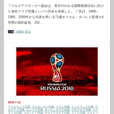
▽ウルグアイサッカー協会は、来月行われる国際親善試合に向け
た海外クラブ所属メンバー25名を発表した。 ▽先日、1988～
1990、2006年から代表を率いる71歳オスカル・タバレス監督が4
年間の契約延長。202…
詳細を見る
2018-7-12
アイスランド代表
,
アルゼンチン代表
,
イラン代表
,
イングランド代表
,
ウ
ルグアイ代表
,
エジプト代表
,
オーストラリア代表
,
クロアチア代表
,
コス
タリカ代表
,
コロンビア代表
,
サウジアラビア代表
,
スイス代表
,
スウェー