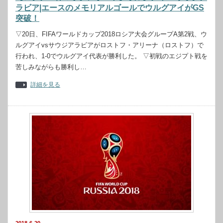
ラビア|エースのメモリアルゴールでウルグアイがGS
突破！
▽20日、FIFAワールドカップ2018ロシア大会グループA第2戦、ウ
ルグアイvsサウジアラビアがロストフ・アリーナ（ロストフ）で
行われ、1-0でウルグアイ代表が勝利した。 ▽初戦のエジプト戦を
苦しみながらも勝利し…
詳細を見る