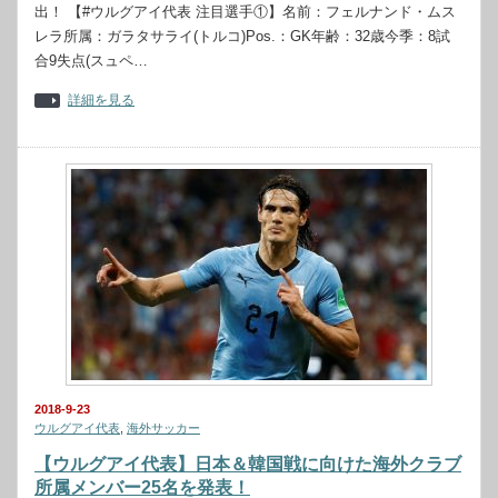
出！ 【#ウルグアイ代表 注目選手①】名前：フェルナンド・ムス
レラ所属：ガラタサライ(トルコ)Pos.：GK年齢：32歳今季：8試
合9失点(スュペ…
詳細を見る
2018-9-23
ウルグアイ代表
,
海外サッカー
【ウルグアイ代表】日本＆韓国戦に向けた海外クラブ
所属メンバー25名を発表！