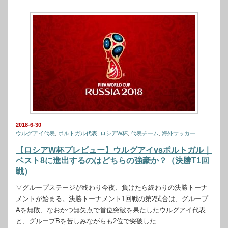
2018-6-30
ウルグアイ代表
,
ポルトガル代表
,
ロシアW杯
,
代表チーム
,
海外サッカー
【ロシアW杯プレビュー】ウルグアイvsポルトガル｜
ベスト8に進出するのはどちらの強豪か？（決勝T1回
戦）
▽グループステージが終わり今夜、負けたら終わりの決勝トーナ
メントが始まる。決勝トーナメント1回戦の第2試合は、グループ
Aを無敗、なおかつ無失点で首位突破を果たしたウルグアイ代表
と、グループBを苦しみながらも2位で突破した…