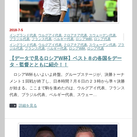
2018-7-5
イングランド代表
,
ウルグアイ代表
,
クロアチア代表
,
スウェーデン代表
,
ブラジル代表
,
フランス代表
,
ベルギー代表
,
ロシアW杯
,
ロシア代表
イングランド代表
,
ウルグアイ代表
,
クロアチア代表
,
スウェーデン代表
,
ブラ
ジル代表
,
フランス代表
,
ベルギー代表
,
ロシアW杯
,
ロシア代表
【データで見るロシアW杯】ベスト８の各国をデー
タ・監督とともに紹介！！
ロシアW杯もいよいよ終盤。グループステージが、決勝トーナ
メント１回戦が終了し、日本時間７月６日の２３時から準々決勝
が始まる。ここまで駒を進めたのは、ウルグアイ代表、フランス
代表、ブラジル代表、ベルギー代表、スウェー…
詳細を見る