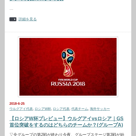
…
詳細を見る
2018-6-25
ウルグアイ代表
,
ロシアW杯
,
ロシア代表
,
代表チーム
,
海外サッカー
【ロシアW杯プレビュー】ウルグアイvsロシア｜GS
首位突破をするのはどちらのチームか？(グループA)
▽全グループの第2戦が終わり今夜、グループステージ第3戦が始