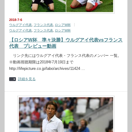
2018-7-6
ウルグアイ代表
,
フランス代表
,
ロシアW杯
ウルグアイ代表
,
フランス代表
,
ロシアW杯
【ロシアW杯 準々決勝】ウルグアイ代表vsフランス
代表 プレビュー動画
リンク先にはウルグアイ代表・フランス代表のメンバー 一覧。
※動画視聴期限は2018年7月19日まで
http://lifepicture.co.jp/labo/archives/11424 …
詳細を見る