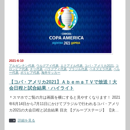
2021-6-10
アルゼンチン代表
,
ウルグアイ代表
,
エクアドル代表
,
コパ・アメリカ2021
,
コ
ロンビア代表
,
チリ代表
,
パラグアイ代表
,
ブラジル代表
,
ベネズエラ代表
,
ペル
ー代表
,
ボリビア代表
,
海外サッカー
【コパ・アメリカ2021】ＡｂｅｍａＴＶで放送！大
会日程と試合結果・ハイライト
＊スマホでご覧の方は画面を横にすると見やすくなります！ 2021
年6月14日から7月11日にかけてブラジルで行われるコパ・アメリ
カ2021の大会日程と試合結果 目次 【グループステージ】 【決…
詳細を見る