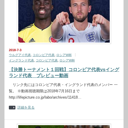
2018-7-3
ウルグアイ代表
,
コロンビア代表
,
ロシアW杯
イングランド代表
,
コロンビア代表
,
ロシアW杯
【決勝トーナメント１回戦】コロンビア代表vsイング
ランド代表 プレビュー動画
リンク先にはコロンビア代表・イングランド代表のメンバー 一
覧。 ※動画視聴期限は2018年7月16日まで
http://lifepicture.co.jp/labo/archives/11418…
詳細を見る