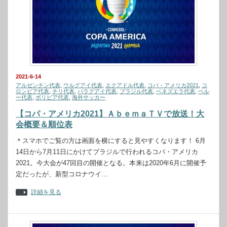
2021-6-14
アルゼンチン代表
,
ウルグアイ代表
,
エクアドル代表
,
コパ・アメリカ2021
,
コ
ロンビア代表
,
チリ代表
,
パラグアイ代表
,
ブラジル代表
,
ベネズエラ代表
,
ペル
ー代表
,
ボリビア代表
,
海外サッカー
【コパ・アメリカ2021】ＡｂｅｍａＴＶで放送！大
会概要＆順位表
＊スマホでご覧の方は画面を横にすると見やすくなります！ 6月
14日から7月11日にかけてブラジルで行われるコパ・アメリカ
2021。今大会が47回目の開催となる。本来は2020年6月に開催予
定だったが、新型コロナウイ…
詳細を見る