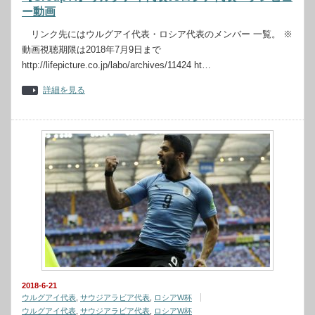
ー動画
リンク先にはウルグアイ代表・ロシア代表のメンバー 一覧。 ※
動画視聴期限は2018年7月9日まで
http://lifepicture.co.jp/labo/archives/11424 ht…
詳細を見る
2018-6-21
ウルグアイ代表
,
サウジアラビア代表
,
ロシアW杯
ウルグアイ代表
,
サウジアラビア代表
,
ロシアW杯