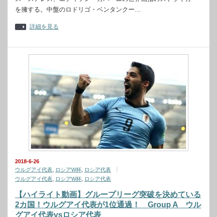
を擁する。中盤のロドリゴ・ベンタンクー…
詳細を見る
2018-6-26
ウルグアイ代表
,
ロシアW杯
,
ロシア代表
ウルグアイ代表
,
ロシアW杯
,
ロシア代表
【ハイライト動画】グループリーグ突破を決めている
2カ国！ウルグアイ代表が1位通過！ Group A ウル
グアイ代表vsロシア代表