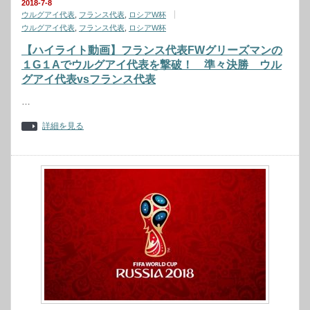
2018-7-8
ウルグアイ代表
,
フランス代表
,
ロシアW杯
ウルグアイ代表
,
フランス代表
,
ロシアW杯
【ハイライト動画】フランス代表FWグリーズマンの
１G１Aでウルグアイ代表を撃破！ 準々決勝 ウル
グアイ代表vsフランス代表
…
詳細を見る