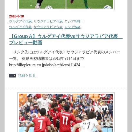
2018-6-20
ウルグアイ代表
,
サウジアラビア代表
,
ロシアW杯
ウルグアイ代表
,
サウジアラビア代表
,
ロシアW杯
【Group A】ウルグアイ代表vsサウジアラビア代表
プレビュー動画
リンク先にはウルグアイ代表・サウジアラビア代表のメンバー
一覧。 ※動画視聴期限は2018年7月4日まで
http://lifepicture.co.jp/labo/archives/11424…
詳細を見る