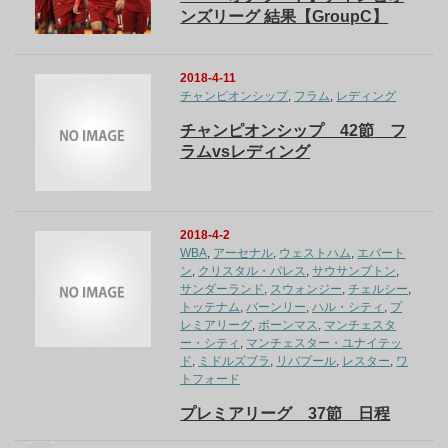
ンズリーグ 結果【GroupC】
2018-4-11
チャンピオンシップ
,
フラム
,
レディング
チャンピオンシップ 42節 フ
ラムvsレディング
2018-4-2
WBA
,
アーセナル
,
ウェストハム
,
エバート
ン
,
クリスタル・パレス
,
サウサンプトン
,
サンダーランド
,
スウォンジー
,
チェルシー
,
トッテナム
,
バーンリー
,
ハル・シティ
,
プ
レミアリーグ
,
ボーンマス
,
マンチェスタ
ー・シティ
,
マンチェスター・ユナイテッ
ド
,
ミドルズブラ
,
リバプール
,
レスター
,
ワ
トフォード
プレミアリーグ 37節 日程