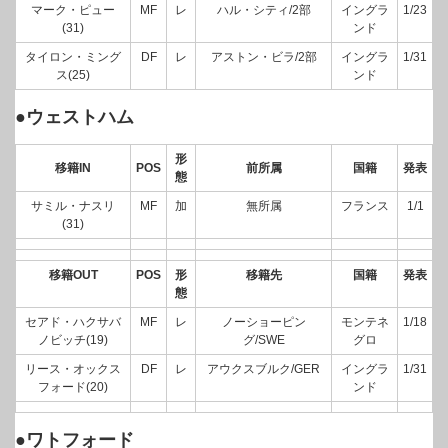
マーク・ピュー
MF
レ
ハル・シティ/2部
イングラ
1/23
(31)
ンド
タイロン・ミング
DF
レ
アストン・ビラ/2部
イングラ
1/31
ス(25)
ンド
●ウェストハム
形
移籍IN
POS
前所属
国籍
発表
態
サミル・ナスリ
MF
加
無所属
フランス
1/1
(31)
移籍OUT
POS
形
移籍先
国籍
発表
態
セアド・ハクサバ
MF
レ
ノーショーピン
モンテネ
1/18
ノビッチ(19)
グ/SWE
グロ
リース・オックス
DF
レ
アウクスブルク/GER
イングラ
1/31
フォード(20)
ンド
●ワトフォード