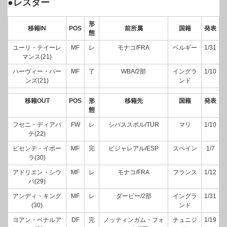
●レスター
形
移籍IN
POS
前所属
国籍
発表
態
ユーリ・テイーレ
MF
レ
モナコ/FRA
ベルギー
1/31
マンス(21)
ハーヴィー・バー
MF
了
WBA/2部
イングラ
1/10
ンズ(21)
ンド
移籍OUT
POS
形
移籍先
国籍
発表
態
フセニ・ディアバ
FW
レ
シバススポル/TUR
マリ
1/10
テ(22)
ビセンテ・イボー
MF
完
ビジャレアル/ESP
スペイン
1/7
ラ(30)
アドリエン・シウ
MF
レ
モナコ/FRA
フランス
1/12
バ(29)
アンディ・キング
MF
レ
ダービー/2部
イングラ
1/31
(30)
ンド
ヨアン・ベナルア
DF
完
ノッティンガム・フォ
チュニジ
1/19