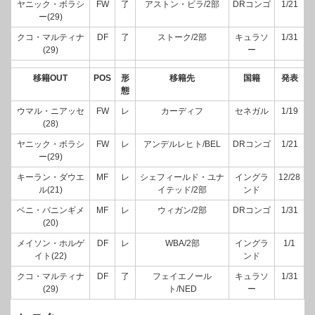
ヤニック・ボラシ
FW
了
アストン・ビラ/2部
DRコンゴ
1/21
ー(29)
クコ・マルティナ
DF
了
ストーク/2部
キュラソ
1/31
(29)
ー
移籍OUT
POS
形
移籍先
国籍
発表
態
ウマル・ニアッセ
FW
レ
カーディフ
セネガル
1/19
(28)
ヤニック・ボラシ
FW
レ
アンデルレヒト/BEL
DRコンゴ
1/21
ー(29)
キーラン・ダウエ
MF
レ
シェフィールド・ユナ
イングラ
12/28
ル(21)
イテッド/2部
ンド
ベニ・バニンギメ
MF
レ
ウィガン/2部
DRコンゴ
1/31
(20)
メイソン・ホルゲ
DF
レ
WBA/2部
イングラ
1/1
イト(22)
ンド
クコ・マルティナ
DF
了
フェイエノール
キュラソ
1/31
(29)
ト/NED
ー