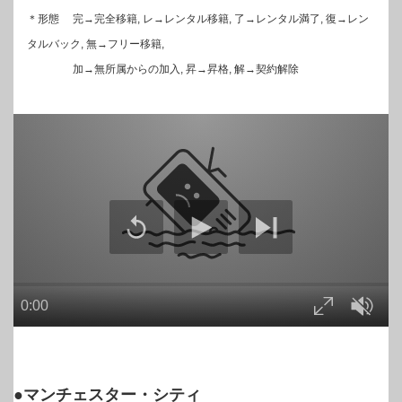
＊形態 完→完全移籍, レ→レンタル移籍, 了→レンタル満了, 復→レン
タルバック, 無→フリー移籍,
加→無所属からの加入, 昇→昇格, 解→契約解除
●マンチェスター・シティ