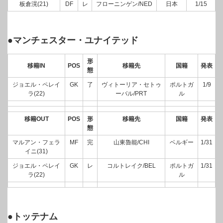
板倉滉(21)
DF
レ
フローニンゲン/NED
日本
1/15
●マンチェスター・ユナイテッド
形
移籍IN
POS
移籍先
国籍
発表
態
ジョエル・ペレイ
GK
了
ヴィトーリア・セトゥ
ポルトガ
1/9
ラ(22)
ーバル/PRT
ル
移籍OUT
POS
形
移籍先
国籍
発表
態
マルアン・フェラ
MF
完
山東魯能/CHI
ベルギー
1/31
イニ(31)
ジョエル・ペレイ
GK
レ
コルトレイク/BEL
ポルトガ
1/31
ラ(22)
ル
●トッテナム