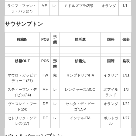
ラジフ・ファン・
MF
レ
ミドルズブラ/2部
オランダ
1/1
ラ・パラ(27)
サウサンプトン
形
移籍IN
POS
前所属
国籍
発表
態
移籍OUT
POS
形
移籍先
国籍
発表
態
マウロ・ガッビア
FW
完
サンプドリア/ITA
イタリア
1/11
ディーニ(27)
スティーブン・デ
MF
レ
レンジャーズ/SCO
北アイル
1/6
イビス(34)
ランド
ヴェスレイ・フー
DF
レ
セルタ・デ・ビー
オランダ
1/22
ト(24)
ゴ/ESP
セドリック・ソア
DF
レ
インテル/ITA
ポルトガ
1/27
レス(27)
ル