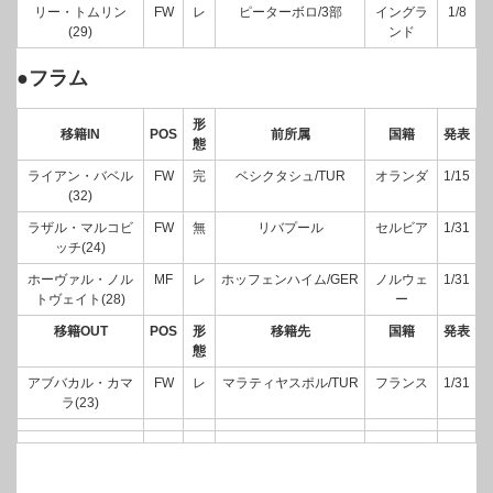
リー・トムリン
FW
レ
ピーターボロ/3部
イングラ
1/8
(29)
ンド
●フラム
形
移籍IN
POS
前所属
国籍
発表
態
ライアン・バベル
FW
完
ベシクタシュ/TUR
オランダ
1/15
(32)
ラザル・マルコビ
FW
無
リバプール
セルビア
1/31
ッチ(24)
ホーヴァル・ノル
MF
レ
ホッフェンハイム/GER
ノルウェ
1/31
トヴェイト(28)
ー
移籍OUT
POS
形
移籍先
国籍
発表
態
アブバカル・カマ
FW
レ
マラティヤスポル/TUR
フランス
1/31
ラ(23)