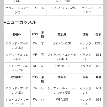
ン(31)
レスト/2部
ア
カラム・エルダー
DF
レ
イプスウィッチ/2部
オースト
1/2
(23)
ラリア
●ニューカッスル
形
移籍IN
POS
前所属
国籍
発表
態
ロランド・アーロ
FW
了
スロバン/CZE
イングラ
12/31
ンズ(23)
ンド
ミゲル・アルミロ
MF
完
アトランタ・ユナイテ
パラグア
1/31
ン(24)
ッド/MLS
イ
アントニオ・バレ
DF
レ
モナコ/FRA
イタリア
1/30
ッカ(23)
移籍OUT
POS
形
移籍先
国籍
発表
態
ロランド・アーロ
FW
レ
シェフィールド・ウェ
イングラ
1/31
ンズ(23)
ンズデイ/2部
ンド
ジェイコブ・マー
FW
レ
WBA/2部
イングラ
1/31
フィー(23)
ンド