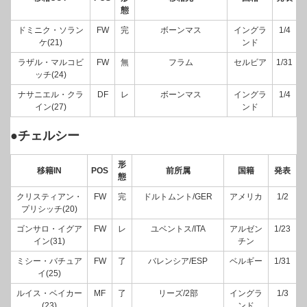
態
ドミニク・ソラン
FW
完
ボーンマス
イングラ
1/4
ケ(21)
ンド
ラザル・マルコビ
FW
無
フラム
セルビア
1/31
ッチ(24)
ナサニエル・クラ
DF
レ
ボーンマス
イングラ
1/4
イン(27)
ンド
●チェルシー
形
移籍IN
POS
前所属
国籍
発表
態
クリスティアン・
FW
完
ドルトムント/GER
アメリカ
1/2
プリシッチ(20)
ゴンサロ・イグア
FW
レ
ユベントス/ITA
アルゼン
1/23
イン(31)
チン
ミシー・バチュア
FW
了
バレンシア/ESP
ベルギー
1/31
イ(25)
ルイス・ベイカー
MF
了
リーズ/2部
イングラ
1/3
(23)
ンド