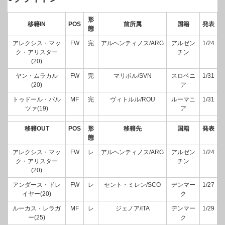
形
移籍IN
POS
前所属
国籍
発表
態
アレクシス・マッ
FW
完
アルヘンティノス/ARG
アルゼン
1/24
ク・アリスター
チン
(20)
ヤン・ムラカル
FW
完
マリボル/SVN
スロベニ
1/31
(20)
ア
トゥドール・バル
MF
完
ヴィトルル/ROU
ルーマニ
1/31
ツァ(19)
ア
移籍OUT
POS
形
移籍先
国籍
発表
態
アレクシス・マッ
FW
レ
アルヘンティノス/ARG
アルゼン
1/24
ク・アリスター
チン
(20)
アンダース・ドレ
FW
レ
セント・ミレン/SCO
デンマー
1/27
イヤー(20)
ク
ルーカス・レラガ
MF
レ
ジェノア/ITA
デンマー
1/29
ー(25)
ク