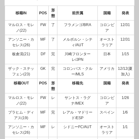
形
移籍IN
POS
前所属
国籍
発表
態
マルロス・モレ
FW
了
フラメンゴ/BRA
コロンビ
12/31
ノ(22)
ア
アンソニー・カ
MF
了
メルボルン・シテ
オースト
12/31
セレス(26)
ィ/AUT
ラリア
板倉滉(21)
DF
完
川崎フロンター
日本
1/15
レ/JPN
ザック・ステッ
GK
完
コロンバス・クル
アメリカ
12/12(夏
フェン(23)
ー/MLS
加入)
移籍OUT
POS
形
移籍先
国籍
発表
態
マルロス・モレ
FW
レ
サントス・ラグ
コロンビ
1/26
ノ(22)
ナ/MEX
ア
ブラヒム・ディ
MF
完
レアル・マドリー
スペイン
1/6
アス(19)
ド/ESP
アンソニー・カ
MF
レ
シドニーFC/AUT
オースト
1/1
セレス(26)
ラリア