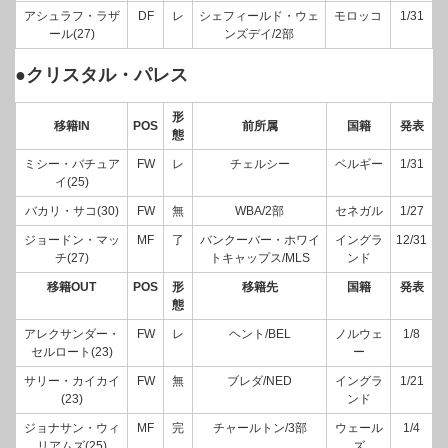
アシュラフ・ラザ
DF
レ
シェフィールド・ウェ
モロッコ
1/31
ール(27)
ンズデイ/2部
●クリスタル・パレス
形
移籍IN
POS
前所属
国籍
発表
態
ミシー・バチュア
FW
レ
チェルシー
ベルギー
1/31
イ(25)
バカリ・サコ(30)
FW
無
WBA/2部
セネガル
1/27
ジョードン・マッ
MF
了
バンクーバー・ホワイ
イングラ
12/31
チ(27)
トキャップス/MLS
ンド
移籍OUT
POS
形
移籍先
国籍
発表
態
アレクサンダー・
FW
レ
ヘント/BEL
ノルウェ
1/8
セルロート(23)
ー
サリー・カイカイ
FW
無
ブレダ/NED
イングラ
1/21
(23)
ンド
ジョナサン・ウィ
MF
完
チャールトン/3部
ウェール
1/4
リアムズ(25)
ズ