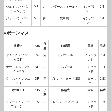
ジェイソン・パン
MF
レ
ハダースフィールド
イングラ
1/4
チョン(32)
ンド
ジョードン・マッ
MF
解
無所属
イングラ
1/4
チ(27)
ンド
●ボーンマス
形
移籍IN
POS
前所属
国籍
発表
態
ドミニク・ソラン
FW
完
リバプール
イングラ
1/4
ケ(21)
ンド
ナサニエル・クラ
DF
レ
リバプール
イングラ
1/4
イン(27)
ンド
クリス・メファム
DF
完
ブレントフォード/2部
ウェール
1/23
(21)
ズ
移籍OUT
POS
形
移籍先
国籍
発表
態
ジャーメイン・デ
FW
レ
レンジャーズ/SCO
イングラ
1/6
フォー(36)
ンド