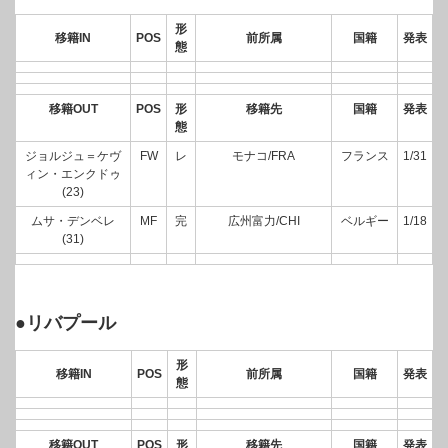
形
移籍IN
POS
前所属
国籍
発表
態
移籍OUT
POS
形
移籍先
国籍
発表
態
ジョルジュ＝ケヴ
FW
レ
モナコ/FRA
フランス
1/31
ィン・エンクドゥ
(23)
ムサ・デンベレ
MF
完
広州富力/CHI
ベルギー
1/18
(31)
●リバプール
形
移籍IN
POS
前所属
国籍
発表
態
移籍OUT
POS
形
移籍先
国籍
発表