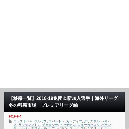
【移籍一覧】2018-19退団＆新加入選手｜海外リーグ
冬の移籍市場 プレミアリーグ編
2019-2-4
ウェストハム
,
ウルヴス
,
エバートン
,
カーディフ
,
クリスタル・パレ
ス
,
サウサンプトン
,
チェルシー
,
トッテナム
,
ニューカッスル
,
バーン
リー
,
ハダースフィールド
,
ブライトン
,
フラム
,
プレミアリーグ
,
ボー