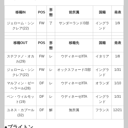
形
移籍IN
POS
前所属
国籍
発表
態
ジェローム・シン
FW
了
サンダーランド/3部
イングラ
1/9
クレア(22)
ンド
移籍OUT
POS
形
移籍先
国籍
発表
態
ステファノ・オカ
FW
レ
ウディネーゼ/ITA
イタリア
1/8
カ(29)
ジェローム・シン
FW
レ
オックスフォード/3部
イングラ
1/31
クレア(22)
ンド
マルフィン・ゼー
DF
レ
ウディネーゼ/ITA
オランダ
1/10
ヘラール(28)
ベン・ウィルモッ
DF
レ
ウディネーゼ/ITA
イングラ
1/31
ト(19)
ンド
ユネス・カブール
DF
解
無所属
フランス
12/21
(32)
●ブライトン