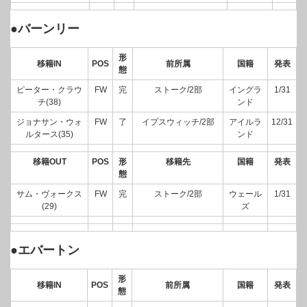
●バーンリー
形
移籍IN
POS
前所属
国籍
発表
態
ピーター・クラウ
FW
完
ストーク/2部
イングラ
1/31
チ(38)
ンド
ジョナサン・ウォ
FW
了
イプスウィッチ/2部
アイルラ
12/31
ルタース(35)
ンド
移籍OUT
POS
形
移籍先
国籍
発表
態
サム・ヴォークス
FW
完
ストーク/2部
ウェール
1/31
(29)
ズ
●エバートン
形
移籍IN
POS
前所属
国籍
発表
態