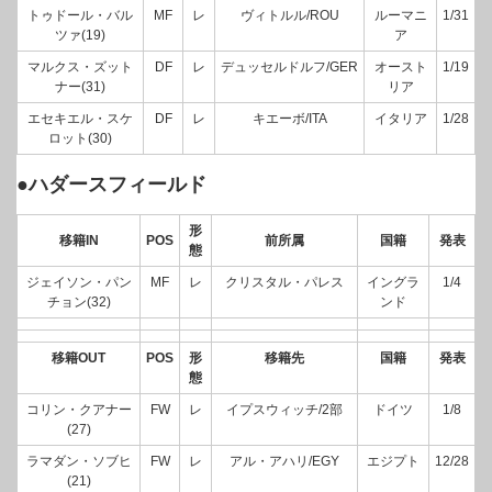
トゥドール・バル
MF
レ
ヴィトルル/ROU
ルーマニ
1/31
ツァ(19)
ア
マルクス・ズット
DF
レ
デュッセルドルフ/GER
オースト
1/19
ナー(31)
リア
エセキエル・スケ
DF
レ
キエーボ/ITA
イタリア
1/28
ロット(30)
●ハダースフィールド
形
移籍IN
POS
前所属
国籍
発表
態
ジェイソン・パン
MF
レ
クリスタル・パレス
イングラ
1/4
チョン(32)
ンド
移籍OUT
POS
形
移籍先
国籍
発表
態
コリン・クアナー
FW
レ
イプスウィッチ/2部
ドイツ
1/8
(27)
ラマダン・ソブヒ
FW
レ
アル・アハリ/EGY
エジプト
12/28
(21)