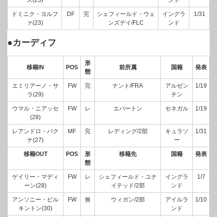
ドミニク・ヨルフ
DF
完
シェフィールド・ウェ
イングラ
1/31
ァ(23)
ンズデイ/FLC
ンド
●カーディフ
形
移籍IN
POS
前所属
国籍
発表
態
エミリアーノ・サ
FW
完
ナント/FRA
アルゼン
1/19
ラ(29)
チン
ウマル・ニアッセ
FW
レ
エバートン
セネガル
1/19
(28)
レアンドロ・バク
MF
完
レディング/2部
キュラソ
1/31
ナ(27)
ー
移籍OUT
POS
形
移籍先
国籍
発表
態
ゲイリー・マディ
FW
レ
シェフィールド・ユナ
イングラ
1/7
ーン(28)
イテッド/2部
ンド
アンソニー・ピル
FW
無
ウィガン/2部
アイルラ
1/10
キントン(30)
ンド