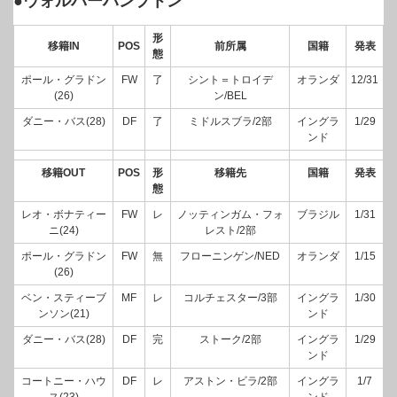
●ウォルバーハンプトン
形
移籍IN
POS
前所属
国籍
発表
態
ポール・グラドン
FW
了
シント＝トロイデ
オランダ
12/31
(26)
ン/BEL
ダニー・バス(28)
DF
了
ミドルスブラ/2部
イングラ
1/29
ンド
移籍OUT
POS
形
移籍先
国籍
発表
態
レオ・ボナティー
FW
レ
ノッティンガム・フォ
ブラジル
1/31
ニ(24)
レスト/2部
ポール・グラドン
FW
無
フローニンゲン/NED
オランダ
1/15
(26)
ベン・スティーブ
MF
レ
コルチェスター/3部
イングラ
1/30
ンソン(21)
ンド
ダニー・バス(28)
DF
完
ストーク/2部
イングラ
1/29
ンド
コートニー・ハウ
DF
レ
アストン・ビラ/2部
イングラ
1/7
ス(23)
ンド