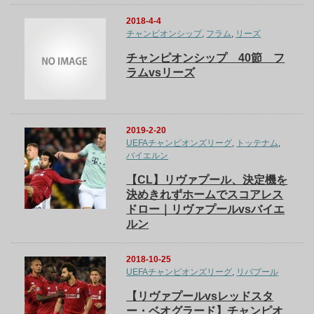
2018-4-4
チャンピオンシップ
,
フラム
,
リーズ
チャンピオンシップ 40節 フ
ラムvsリーズ
2019-2-20
UEFAチャンピオンズリーグ
,
トッテナム
,
バイエルン
【CL】リヴァプール、決定機を
決めきれずホームでスコアレス
ドロー｜リヴァプールvsバイエ
ルン
2018-10-25
UEFAチャンピオンズリーグ
,
リバプール
【リヴァプールvsレッドスタ
ー・ベオグラード】チャンピオ