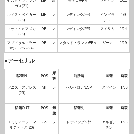
セスク・ファブレ
MF
完
モナコ/FRA
スペイン
1/11
ガス(31)
ルイス・ベイカー
MF
レ
レディング/2部
イングラ
1/9
(23)
ンド
マット・ミアズカ
DF
レ
レディング/2部
アメリカ
1/24
(23)
アブドゥル・ラー
DF
レ
スタッド・ランス/FRA
ガーナ
1/29
マン・ババ(24)
●アーセナル
形
移籍IN
POS
前所属
国籍
発表
態
デニス・スアレス
MF
レ
バルセロナ/ESP
スペイン
1/30
(25)
移籍OUT
POS
形
移籍先
国籍
発表
態
エミリアーノ・マ
GK
レ
レディング/2部
アルゼン
1/23
ルティネス(26)
チン