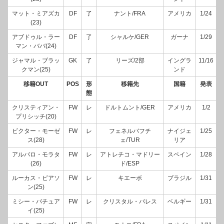
マット・ミアズカ
DF
了
ナント/FRA
アメリカ
1/24
(23)
アブドゥル・ラー
DF
了
シャルケ/GER
ガーナ
1/29
マン・ババ(24)
ジャマル・ブラッ
GK
了
リーズ/2部
イングラ
11/16
クマン(25)
ンド
移籍OUT
POS
形
移籍先
国籍
発表
態
クリスティアン・
FW
レ
ドルトムント/GER
アメリカ
1/2
プリシッチ(20)
ビクター・モーゼ
FW
レ
フェネルバフチ
ナイジェ
1/25
ス(28)
ェ/TUR
リア
アルバロ・モラタ
FW
レ
アトレチコ・マドリー
スペイン
1/28
(26)
ド/ESP
ルーカス・ピアソ
FW
レ
キエーボ
ブラジル
1/31
ン(25)
ミシー・バチュア
FW
レ
クリスタル・パレス
ベルギー
1/31
イ(25)