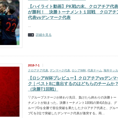
【ハイライト動画】PK戦の末、クロアチア代
が勝利！ 決勝トーナメント１回戦 クロアチ
代表vsデンマーク代表
…
詳細を見る
2018-7-1
クロアチア代表
,
デンマーク代表
,
ロシアW杯
,
代表チーム
,
海外サッカ
【ロシアW杯プレビュー】クロアチアvsデンマ
ク｜ベスト8に進出するのはどちらのチームか
（決勝T1回戦）
▽グループステージが終わり先日、負けたら終わりの決勝トー
ナメントが始まった。決勝トーナメント1回戦の第4試合は、グ
ループDを全勝で首位突破を果たしたクロアチア代表と、グル
プCを2位で突破したデンマーク代表が激突する。両…