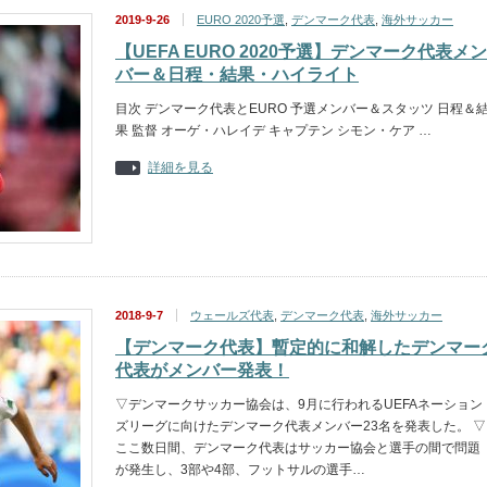
2019-9-26
EURO 2020予選
,
デンマーク代表
,
海外サッカー
【UEFA EURO 2020予選】デンマーク代表メン
バー＆日程・結果・ハイライト
目次 デンマーク代表とEURO 予選メンバー＆スタッツ 日程＆
果 監督 オーゲ・ハレイデ キャプテン シモン・ケア …
詳細を見る
2018-9-7
ウェールズ代表
,
デンマーク代表
,
海外サッカー
【デンマーク代表】暫定的に和解したデンマー
代表がメンバー発表！
▽デンマークサッカー協会は、9月に行われるUEFAネーション
ズリーグに向けたデンマーク代表メンバー23名を発表した。 ▽
ここ数日間、デンマーク代表はサッカー協会と選手の間で問題
が発生し、3部や4部、フットサルの選手…