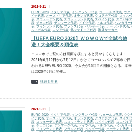
2021-5-21
EURO 2020
,
イタリア代表
,
イングランド代表
,
ウェールズ代表
,
ウク
イナ代表
,
オーストリア代表
,
オランダ代表
,
クロアチア代表
,
スイス
表
,
スウェーデン代表
,
スコットランド代表
,
スペイン代表
,
スロバキ
表
,
チェコ代表
,
デンマーク代表
,
ドイツ代表
,
トルコ代表
,
ハンガリー
表
,
フィンランド代表
,
フランス代表
,
ベルギー代表
,
ポーランド代表
,
ルトガル代表
,
ロシア代表
,
北マケドニア代表
,
海外サッカー
【UEFA EURO 2020】ＷＯＷＯＷで全試合放
送！大会概要＆順位表
＊スマホでご覧の方は画面を横にすると見やすくなります！
2021年6月12日から7月12日にかけてヨーロッパの12都市で行
われるUEFA EURO 2020。今大会が16回目の開催となる。本来
は2020年6月に開催…
詳細を見る
2021-5-21
EURO 2020
,
イタリア代表
,
イングランド代表
,
ウェールズ代表
,
ウク
イナ代表
,
オーストリア代表
,
オランダ代表
,
クロアチア代表
,
スイス
表
,
スウェーデン代表
,
スコットランド代表
,
スペイン代表
,
スロバキ
表
,
チェコ代表
,
デンマーク代表
,
ドイツ代表
,
トルコ代表
,
ハンガリー
表
,
フィンランド代表
,
フランス代表
,
ベルギー代表
,
ポーランド代表
,