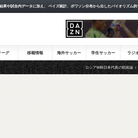
結果や試合内データに加え、 ベイズ統計、ポワソン分布から出したバイオリズム的
リーグ
移籍情報
海外サッカー
学生サッカー
ラジ
ロシアW杯日本代表の戦術論（１）～西野朗新監