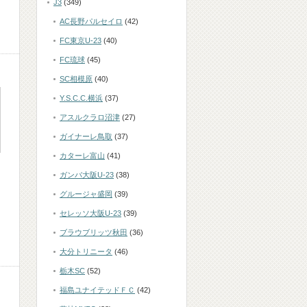
J3
(349)
AC長野パルセイロ
(42)
FC東京U-23
(40)
FC琉球
(45)
SC相模原
(40)
Y.S.C.C.横浜
(37)
アスルクラロ沼津
(27)
ガイナーレ鳥取
(37)
カターレ富山
(41)
ガンバ大阪U-23
(38)
グルージャ盛岡
(39)
セレッソ大阪U-23
(39)
ブラウブリッツ秋田
(36)
大分トリニータ
(46)
栃木SC
(52)
福島ユナイテッドＦＣ
(42)