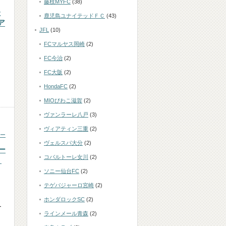
藤枝MYFC
(38)
表
鹿児島ユナイテッドＦＣ
(43)
ア
JFL
(10)
FCマルヤス岡崎
(2)
FC今治
(2)
FC大阪
(2)
HondaFC
(2)
MIOびわこ滋賀
(2)
ヴァンラーレ八戸
(3)
ヴィアティン三重
(2)
ー
ヴェルスパ大分
(2)
ー
コバルトーレ女川
(2)
？
ソニー仙台FC
(2)
テゲバジャーロ宮崎
(2)
ホンダロックSC
(2)
ー
ラインメール青森
(2)