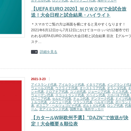
ルトガル代表
,
ロシア代表
,
北マケドニア代表
,
海外サッカー
【UEFA EURO 2020】ＷＯＷＯＷで全試合放
送！大会日程と試合結果・ハイライト
＊スマホでご覧の方は画面を横にすると見やすくなります！
2021年6月12日から7月12日にかけてヨーロッパの12都市で行
われるUEFA EURO 2020の大会日程と試合結果 目次 【グルー
ステ…
詳細を見る
2021-3-23
アイスランド代表
,
アイルランド代表
,
イタリア代表
,
イングランド代
ウェールズ代表
,
ウクライナ代表
,
オーストリア代表
,
オランダ代表
,
シャ代表
,
クロアチア代表
,
コソボ代表
,
ジョージア代表
,
スイス代表
,
ウェーデン代表
,
スコットランド代表
,
スペイン代表
,
スロバキア代表
ロベニア代表
,
セルビア代表
,
チェコ代表
,
デンマーク代表
,
ドイツ代
トルコ代表
,
ノルウェー代表
,
フランス代表
,
ベルギー代表
,
ポーラン
表
,
ボスニア・ヘルツェゴビナ代表
,
ポルトガル代表
,
ロシア代表
,
代
ーム
,
北アイルランド代表
,
国際大会
,
海外サッカー
【カタールW杯欧州予選】”DAZN”で放送が決
定！大会概要＆順位表