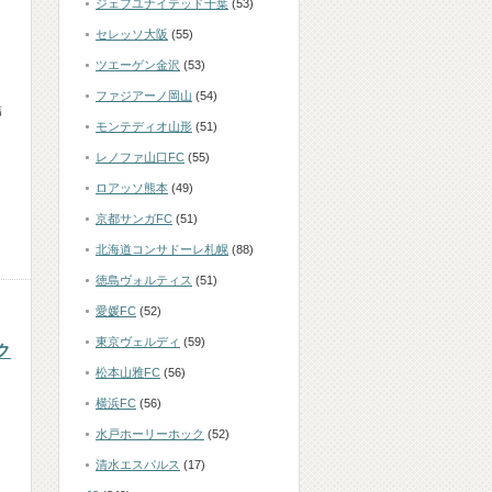
ジェフユナイテッド千葉
(53)
セレッソ大阪
(55)
ツエーゲン金沢
(53)
ファジアーノ岡山
(54)
結
モンテディオ山形
(51)
レノファ山口FC
(55)
ロアッソ熊本
(49)
京都サンガFC
(51)
北海道コンサドーレ札幌
(88)
徳島ヴォルティス
(51)
愛媛FC
(52)
東京ヴェルディ
(59)
ク
松本山雅FC
(56)
横浜FC
(56)
水戸ホーリーホック
(52)
清水エスパルス
(17)