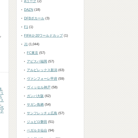
Aリーグ
(2)
DAZN
(18)
DFBポカール
(3)
F1
(1)
FIFA U-20ワールドカップ
(1)
プ
J1
(1,044)
FC東京
(57)
アビスパ福岡
(57)
アルビレックス新潟
(63)
ヴァンフォーレ甲府
(59)
ヴィッセル神戸
(58)
表
,
ギリ
ガンバ大阪
(62)
ス
,
ス
表
,
サガン鳥栖
(54)
ド代
表チ
サンフレッチェ広島
(57)
ジュビロ磐田
(51)
ベガルタ仙台
(94)