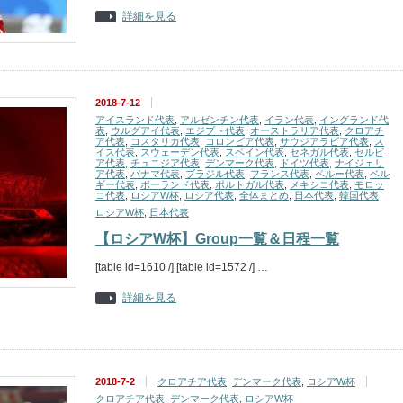
詳細を見る
2018-7-12
アイスランド代表
,
アルゼンチン代表
,
イラン代表
,
イングランド代
表
,
ウルグアイ代表
,
エジプト代表
,
オーストラリア代表
,
クロアチ
ア代表
,
コスタリカ代表
,
コロンビア代表
,
サウジアラビア代表
,
ス
イス代表
,
スウェーデン代表
,
スペイン代表
,
セネガル代表
,
セルビ
ア代表
,
チュニジア代表
,
デンマーク代表
,
ドイツ代表
,
ナイジェリ
ア代表
,
パナマ代表
,
ブラジル代表
,
フランス代表
,
ペルー代表
,
ベル
ギー代表
,
ポーランド代表
,
ポルトガル代表
,
メキシコ代表
,
モロッ
コ代表
,
ロシアW杯
,
ロシア代表
,
全体まとめ
,
日本代表
,
韓国代表
ロシアW杯
,
日本代表
【ロシアW杯】Group一覧＆日程一覧
[table id=1610 /] [table id=1572 /] …
詳細を見る
2018-7-2
クロアチア代表
,
デンマーク代表
,
ロシアW杯
クロアチア代表
,
デンマーク代表
,
ロシアW杯