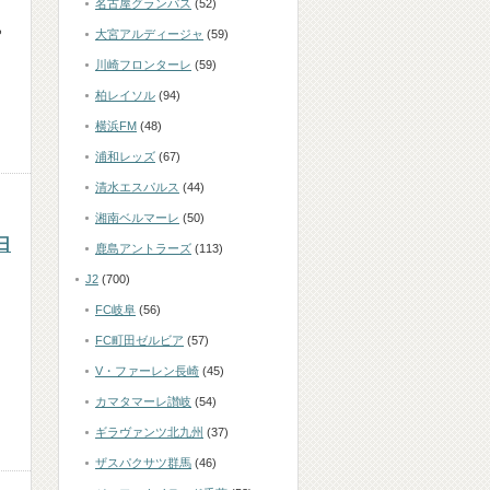
名古屋グランパス
(52)
ら
大宮アルディージャ
(59)
川崎フロンターレ
(59)
柏レイソル
(94)
横浜FM
(48)
浦和レッズ
(67)
清水エスパルス
(44)
湘南ベルマーレ
(50)
日
鹿島アントラーズ
(113)
J2
(700)
FC岐阜
(56)
FC町田ゼルビア
(57)
V・ファーレン長崎
(45)
カマタマーレ讃岐
(54)
ギラヴァンツ北九州
(37)
ザスパクサツ群馬
(46)