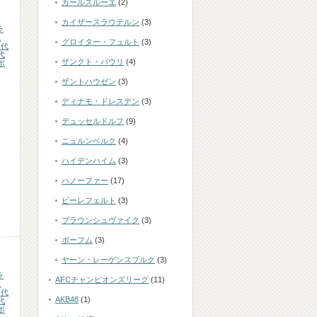
カールスルーエ
(2)
カイザースラウテルン
(3)
ラ
代
グロイター・フュルト
(3)
ア代
代
ザンクト・パウリ
(4)
ポ
ザントハウゼン
(3)
ディナモ・ドレスデン
(3)
デュッセルドルフ
(9)
ニュルンベルク
(4)
ハイデンハイム
(3)
ハノーファー
(17)
ビーレフェルト
(3)
ブラウンシュヴァイク
(3)
ボーフム
(3)
ヤーン・レーゲンスブルク
(3)
ラ
AFCチャンピオンズリーグ
(11)
代
ア代
AKB48
(1)
代
ポ