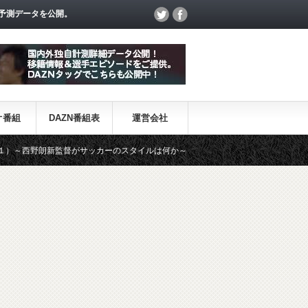
予測データを公開。
オ番組
DAZN番組表
運営会社
督がサッカーのスタイルは何か～
【一覧】J1・J2・J3リーグ「退団