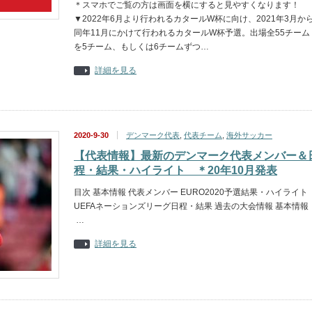
＊スマホでご覧の方は画面を横にすると見やすくなります！
▼2022年6月より行われるカタールW杯に向け、2021年3月か
同年11月にかけて行われるカタールW杯予選。出場全55チーム
を5チーム、もしくは6チームずつ…
詳細を見る
2020-9-30
デンマーク代表
,
代表チーム
,
海外サッカー
【代表情報】最新のデンマーク代表メンバー＆
程・結果・ハイライト ＊20年10月発表
目次 基本情報 代表メンバー EURO2020予選結果・ハイライト
UEFAネーションズリーグ日程・結果 過去の大会情報 基本情報
…
詳細を見る