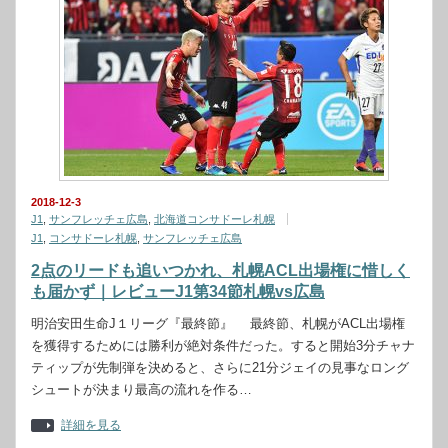
2018-12-3
J1
,
サンフレッチェ広島
,
北海道コンサドーレ札幌
J1
,
コンサドーレ札幌
,
サンフレッチェ広島
2点のリードも追いつかれ、札幌ACL出場権に惜しく
も届かず｜レビューJ1第34節札幌vs広島
明治安田生命J１リーグ『最終節』 最終節、札幌がACL出場権
を獲得するためには勝利が絶対条件だった。すると開始3分チャナ
ティップが先制弾を決めると、さらに21分ジェイの見事なロング
シュートが決まり最高の流れを作る…
詳細を見る