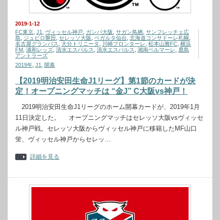
2019-1-12
FC東京
,
J1
,
ヴィッセル神戸
,
ガンバ大阪
,
サガン鳥栖
,
サンフレッチェ広
島
,
ジュビロ磐田
,
セレッソ大阪
,
ベガルタ仙台
,
北海道コンサドーレ札幌
,
名古屋グランパス
,
大分トリニータ
,
川崎フロンターレ
,
松本山雅FC
,
横浜
FM
,
浦和レッズ
,
清水エスパルス
,
清水エスパルス
,
湘南ベルマーレ
,
鹿島
アントラーズ
2019年
,
J1
,
開幕
【2019明治安田生命J1リーグ】第1節のカードが決
定！オープニングマッチは “金J” C大阪vs神戸！
2019明治安田生命J1リーグのホーム開幕カードが、2019年1月
11日決定した。 オープニングマッチはセレッソ大阪vsヴィッセ
ル神戸戦。セレッソ大阪からヴィッセル神戸に移籍したMF山口
蛍、ヴィッセル神戸からセレッ…
詳細を見る