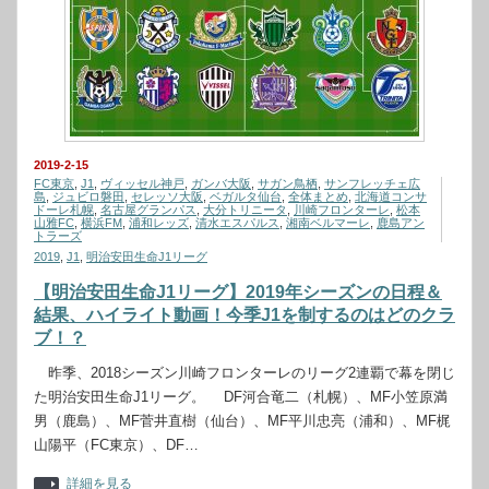
2019-2-15
FC東京
,
J1
,
ヴィッセル神戸
,
ガンバ大阪
,
サガン鳥栖
,
サンフレッチェ広
島
,
ジュビロ磐田
,
セレッソ大阪
,
ベガルタ仙台
,
全体まとめ
,
北海道コンサ
ドーレ札幌
,
名古屋グランパス
,
大分トリニータ
,
川崎フロンターレ
,
松本
山雅FC
,
横浜FM
,
浦和レッズ
,
清水エスパルス
,
湘南ベルマーレ
,
鹿島アン
トラーズ
2019
,
J1
,
明治安田生命J1リーグ
【明治安田生命J1リーグ】2019年シーズンの日程＆
結果、ハイライト動画！今季J1を制するのはどのクラ
ブ！？
昨季、2018シーズン川崎フロンターレのリーグ2連覇で幕を閉じ
た明治安田生命J1リーグ。 DF河合竜二（札幌）、MF小笠原満
男（鹿島）、MF菅井直樹（仙台）、MF平川忠亮（浦和）、MF梶
山陽平（FC東京）、DF…
詳細を見る