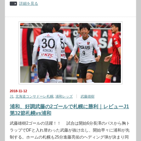
詳細を見る
2018-11-12
J1
,
北海道コンサドーレ札幌
,
浦和レッズ
武藤雄樹
浦和、好調武藤の2ゴールで札幌に勝利｜レビューJ1
第32節札幌vs浦和
武藤雄樹2ゴールの活躍！！ 試合は開始6分長澤のパスから胸ト
ラップでDFと入れ替わった武藤が抜け出し、開始早々に浦和が先
制する。ホームの札幌も25分進藤亮佑のヘディング弾が決まり同