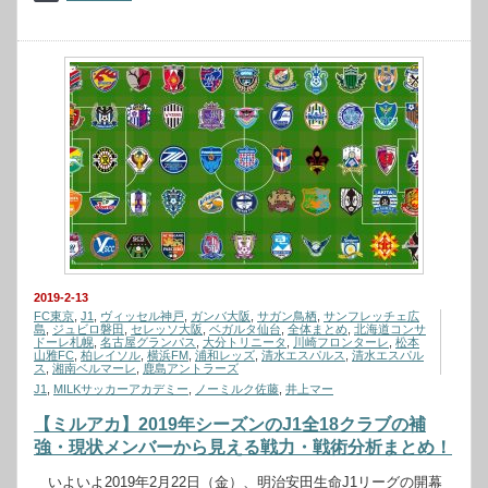
2019-2-13
FC東京
,
J1
,
ヴィッセル神戸
,
ガンバ大阪
,
サガン鳥栖
,
サンフレッチェ広
島
,
ジュビロ磐田
,
セレッソ大阪
,
ベガルタ仙台
,
全体まとめ
,
北海道コンサ
ドーレ札幌
,
名古屋グランパス
,
大分トリニータ
,
川崎フロンターレ
,
松本
山雅FC
,
柏レイソル
,
横浜FM
,
浦和レッズ
,
清水エスパルス
,
清水エスパル
ス
,
湘南ベルマーレ
,
鹿島アントラーズ
J1
,
MILKサッカーアカデミー
,
ノーミルク佐藤
,
井上マー
【ミルアカ】2019年シーズンのJ1全18クラブの補
強・現状メンバーから見える戦力・戦術分析まとめ！
いよいよ2019年2月22日（金）、明治安田生命J1リーグの開幕