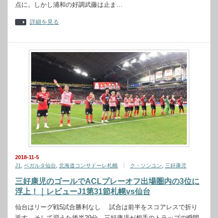
点に。しかし浦和の好調武藤は止ま…
詳細を見る
2018-11-5
J1
,
ベガルタ仙台
,
北海道コンサドーレ札幌
ク・ソンユン
,
三好康児
三好康児のゴールでACLプレーオフ出場圏内の3位に
浮上！｜レビューJ1第31節札幌vs仙台
仙台はリーグ戦5試合勝利なし 試合は前半をスコアレスで折り
返す。そして迎えた後半29分、三好康児が相手のトラップの瞬間