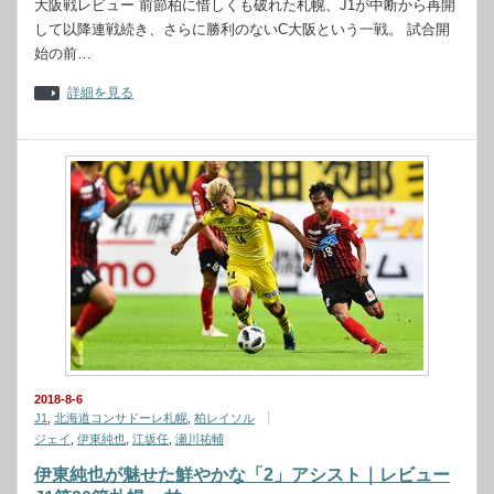
大阪戦レビュー 前節柏に惜しくも破れた札幌、J1が中断から再開
して以降連戦続き、さらに勝利のないC大阪という一戦。 試合開
始の前…
詳細を見る
2018-8-6
J1
,
北海道コンサドーレ札幌
,
柏レイソル
ジェイ
,
伊東純也
,
江坂任
,
瀬川祐輔
伊東純也が魅せた鮮やかな「2」アシスト｜レビュー