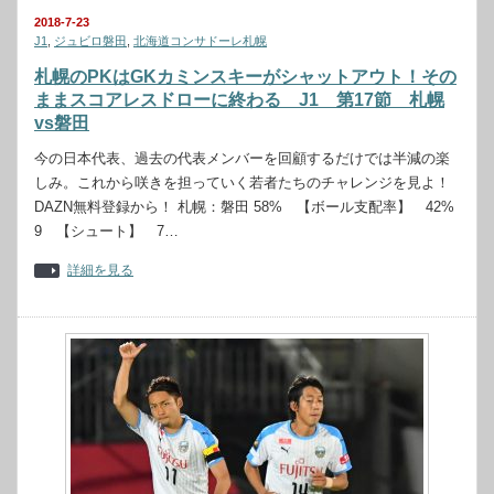
2018-7-23
J1
,
ジュビロ磐田
,
北海道コンサドーレ札幌
札幌のPKはGKカミンスキーがシャットアウト！その
ままスコアレスドローに終わる J1 第17節 札幌
vs磐田
今の日本代表、過去の代表メンバーを回顧するだけでは半減の楽
しみ。これから咲きを担っていく若者たちのチャレンジを見よ！
DAZN無料登録から！ 札幌：磐田 58% 【ボール支配率】 42%
9 【シュート】 7…
詳細を見る