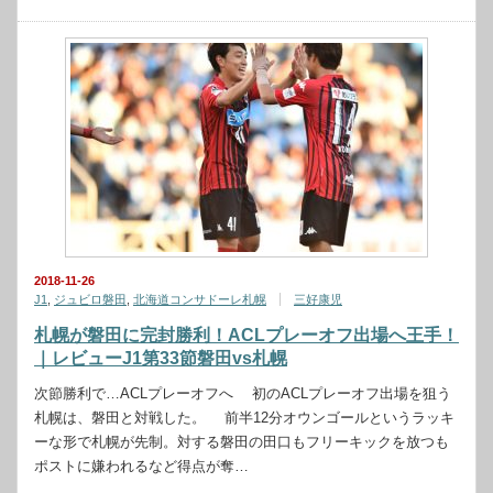
2018-11-26
J1
,
ジュビロ磐田
,
北海道コンサドーレ札幌
三好康児
札幌が磐田に完封勝利！ACLプレーオフ出場へ王手！
｜レビューJ1第33節磐田vs札幌
次節勝利で…ACLプレーオフへ 初のACLプレーオフ出場を狙う
札幌は、磐田と対戦した。 前半12分オウンゴールというラッキ
ーな形で札幌が先制。対する磐田の田口もフリーキックを放つも
ポストに嫌われるなど得点が奪…