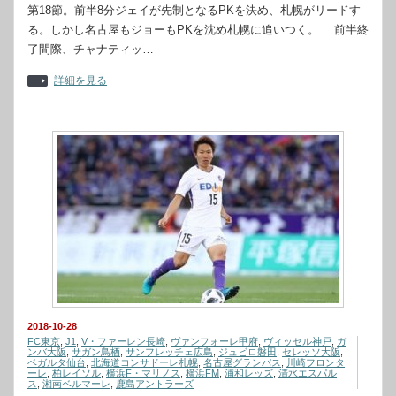
第18節。前半8分ジェイが先制となるPKを決め、札幌がリードす
る。しかし名古屋もジョーもPKを沈め札幌に追いつく。 前半終
了間際、チャナティッ…
詳細を見る
2018-10-28
FC東京
,
J1
,
V・ファーレン長崎
,
ヴァンフォーレ甲府
,
ヴィッセル神戸
,
ガ
ンバ大阪
,
サガン鳥栖
,
サンフレッチェ広島
,
ジュビロ磐田
,
セレッソ大阪
,
ベガルタ仙台
,
北海道コンサドーレ札幌
,
名古屋グランパス
,
川崎フロンタ
ーレ
,
柏レイソル
,
横浜F・マリノス
,
横浜FM
,
浦和レッズ
,
清水エスパル
ス
,
湘南ベルマーレ
,
鹿島アントラーズ