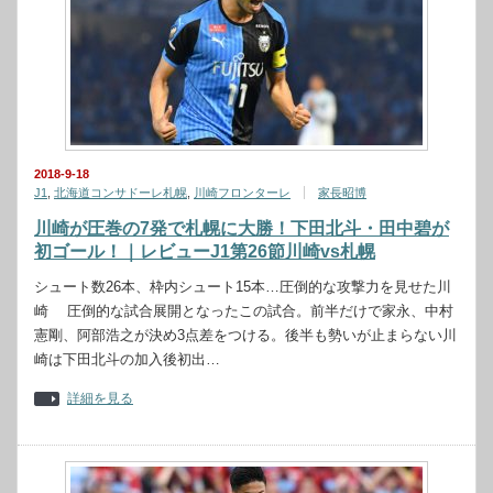
2018-9-18
J1
,
北海道コンサドーレ札幌
,
川崎フロンターレ
家長昭博
川崎が圧巻の7発で札幌に大勝！下田北斗・田中碧が
初ゴール！｜レビューJ1第26節川崎vs札幌
シュート数26本、枠内シュート15本…圧倒的な攻撃力を見せた川
崎 圧倒的な試合展開となったこの試合。前半だけで家永、中村
憲剛、阿部浩之が決め3点差をつける。後半も勢いが止まらない川
崎は下田北斗の加入後初出…
詳細を見る