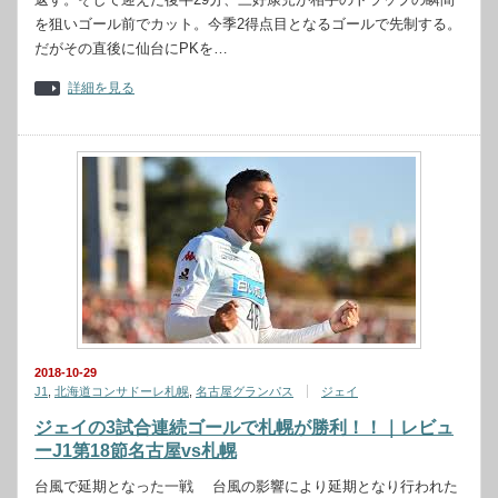
を狙いゴール前でカット。今季2得点目となるゴールで先制する。
だがその直後に仙台にPKを…
詳細を見る
2018-10-29
J1
,
北海道コンサドーレ札幌
,
名古屋グランパス
ジェイ
ジェイの3試合連続ゴールで札幌が勝利！！｜レビュ
ーJ1第18節名古屋vs札幌
台風で延期となった一戦 台風の影響により延期となり行われた