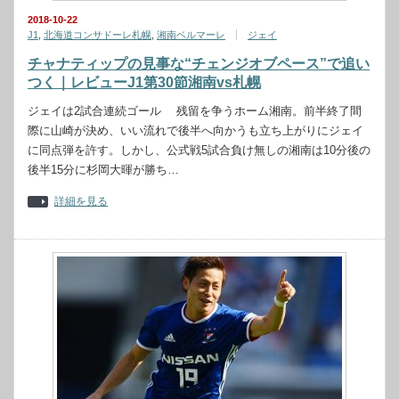
2018-10-22
J1
,
北海道コンサドーレ札幌
,
湘南ベルマーレ
ジェイ
チャナティップの見事な“チェンジオブペース”で追い
つく｜レビューJ1第30節湘南vs札幌
ジェイは2試合連続ゴール 残留を争うホーム湘南。前半終了間
際に山崎が決め、いい流れで後半へ向かうも立ち上がりにジェイ
に同点弾を許す。しかし、公式戦5試合負け無しの湘南は10分後の
後半15分に杉岡大暉が勝ち…
詳細を見る