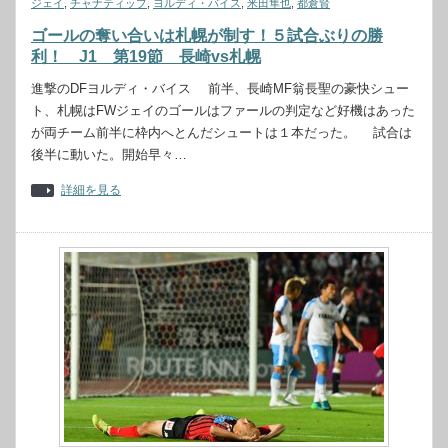
ジェイ
,
チャナティップ
,
ヨルディ・バイス
,
米田隼也
,
都倉賢
ゴールの奪い合いは札幌が制す！５試合ぶりの勝
利！ J1 第19節 長崎vs札幌
進撃のDFヨルディ・バイス 前半、長崎MF翁長聖の豪快シュー
ト、札幌はFWジェイのゴールはファールの判定など好機はあった
が両チーム前半に枠内へとんだシュートは１本だった。 試合は
後半に動いた。開始早々…
詳細を見る