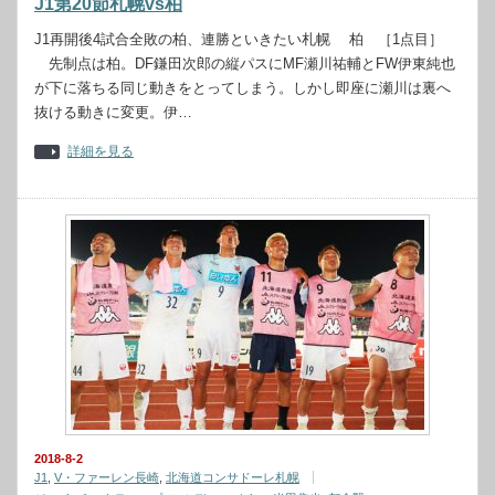
J1第20節札幌vs柏
J1再開後4試合全敗の柏、連勝といきたい札幌 柏 ［1点目］
先制点は柏。DF鎌田次郎の縦パスにMF瀬川祐輔とFW伊東純也
が下に落ちる同じ動きをとってしまう。しかし即座に瀬川は裏へ
抜ける動きに変更。伊…
詳細を見る
2018-8-2
J1
,
V・ファーレン長崎
,
北海道コンサドーレ札幌