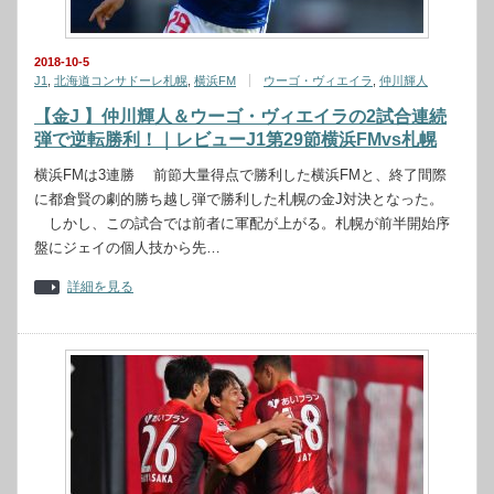
2018-10-5
J1
,
北海道コンサドーレ札幌
,
横浜FM
ウーゴ・ヴィエイラ
,
仲川輝人
【金J 】仲川輝人＆ウーゴ・ヴィエイラの2試合連続
弾で逆転勝利！｜レビューJ1第29節横浜FMvs札幌
横浜FMは3連勝 前節大量得点で勝利した横浜FMと、終了間際
に都倉賢の劇的勝ち越し弾で勝利した札幌の金J対決となった。
しかし、この試合では前者に軍配が上がる。札幌が前半開始序
盤にジェイの個人技から先…
詳細を見る