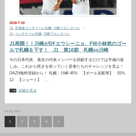
2018-7-19
J1
,
北海道コンサドーレ札幌
,
川崎フロンターレ
J1
,
コンサドーレ札幌
,
川崎フロンターレ
J1再開！！川崎がDFエウシーニョ、FW小林悠のゴー
ルで札幌を下す！ J1 第16節 札幌vs川崎
今の日本代表、過去の代表メンバーを回顧するだけでは半減の楽
しみ。これから咲きを担っていく若者たちのチャレンジを見よ！
DAZN無料登録から！ 札幌：川崎 45% 【ボール支配率】 55%
12 【シュート】 …
詳細を見る
PAGE NAVI
1
2
3
4
»