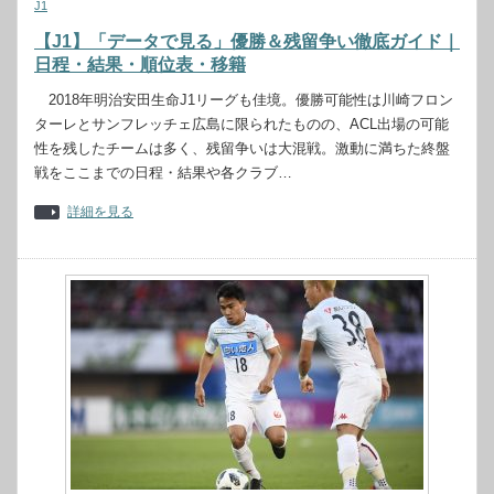
J1
【J1】「データで見る」優勝＆残留争い徹底ガイド｜
日程・結果・順位表・移籍
2018年明治安田生命J1リーグも佳境。優勝可能性は川崎フロン
ターレとサンフレッチェ広島に限られたものの、ACL出場の可能
性を残したチームは多く、残留争いは大混戦。激動に満ちた終盤
戦をここまでの日程・結果や各クラブ…
詳細を見る