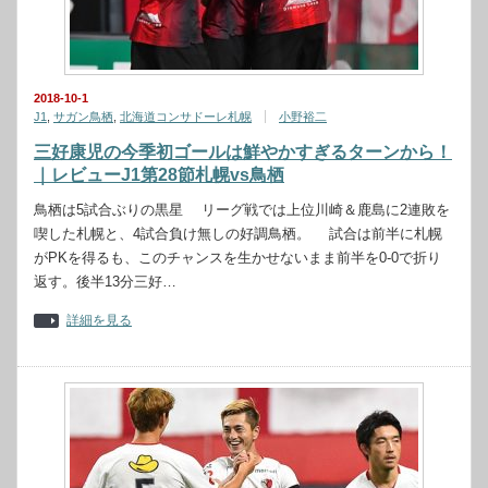
2018-10-1
J1
,
サガン鳥栖
,
北海道コンサドーレ札幌
小野裕二
三好康児の今季初ゴールは鮮やかすぎるターンから！
｜レビューJ1第28節札幌vs鳥栖
鳥栖は5試合ぶりの黒星 リーグ戦では上位川崎＆鹿島に2連敗を
喫した札幌と、4試合負け無しの好調鳥栖。 試合は前半に札幌
がPKを得るも、このチャンスを生かせないまま前半を0-0で折り
返す。後半13分三好…
詳細を見る