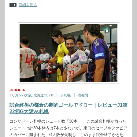
詳細を見る
2018-8-16
J1
,
ガンバ大阪
,
北海道コンサドーレ札幌
都倉賢
試合終盤の都倉の劇的ゴールでドロー｜レビューJ1第
22節G大阪vs札幌
コンサドーレ札幌のシュート数「30本」 この試合札幌が放った
シュートは計30本枠内は7本と少ないが、東口のセーブやファビア
のカバーに阻まれた。G大阪が先制し、このまま試合終了かと思