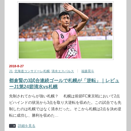
2018-8-27
J1
,
北海道コンサドーレ札幌
,
清水エスパルス
福森晃斗
都倉賢の3試合連続ゴールで札幌が「逆転」｜レビュ
ーJ1第24節清水vs札幌
先制されてからが強い札幌？ 札幌は前節FC東京戦において2点
ビハインドの状況から3点を取り大逆転を収めた。この試合でも先
制したのは札幌ではなく清水だった。そこから札幌は2点を決め逆
転に成功し、勝利を収めた…
詳細を見る