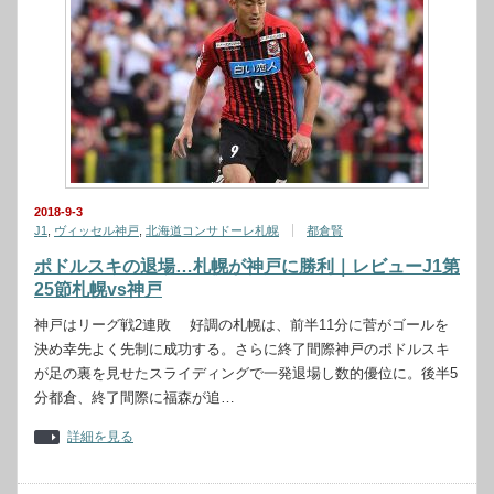
2018-9-3
J1
,
ヴィッセル神戸
,
北海道コンサドーレ札幌
都倉賢
ポドルスキの退場…札幌が神戸に勝利｜レビューJ1第
25節札幌vs神戸
神戸はリーグ戦2連敗 好調の札幌は、前半11分に菅がゴールを
決め幸先よく先制に成功する。さらに終了間際神戸のポドルスキ
が足の裏を見せたスライディングで一発退場し数的優位に。後半5
分都倉、終了間際に福森が追…
詳細を見る