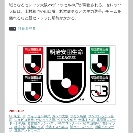
戦となるセレッソ大阪vsヴィッセル神戸が開催される。セレッソ
大阪は、山村和也や山口蛍、杉本健勇などの主力選手がチームを
離れるなど新セレッソに期待がかかる。…
詳細を見る
2019-1-22
FC東京
,
J1
,
ヴィッセル神戸
,
ガンバ大阪
,
サガン鳥栖
,
サンフレッチェ広
島
,
ジュビロ磐田
,
セレッソ大阪
,
ベガルタ仙台
,
全体まとめ
,
北海道コンサ
ドーレ札幌
,
名古屋グランパス
,
川崎フロンターレ
,
松本山雅FC
,
柏レイソ
ル
,
横浜FM
,
浦和レッズ
,
清水エスパルス
,
清水エスパルス
,
湘南ベルマー
レ
,
鹿島アントラーズ