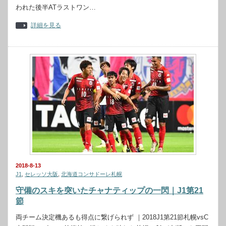
われた後半ATラストワン…
詳細を見る
2018-8-13
J1
,
セレッソ大阪
,
北海道コンサドーレ札幌
守備のスキを突いたチャナティップの一閃｜J1第21
節
両チーム決定機あるも得点に繋げられず ｜2018J1第21節札幌vsC