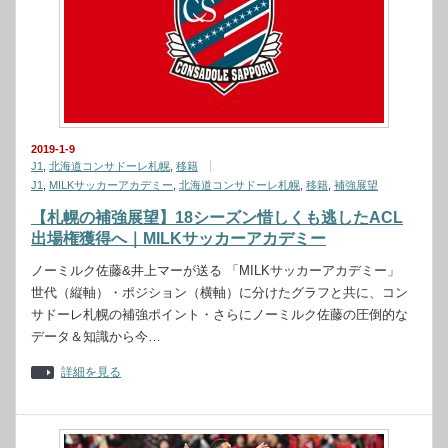
2019-1-9
J1
,
北海道コンサドーレ札幌
,
移籍
J1
,
MILKサッカーアカデミー
,
北海道コンサドーレ札幌
,
移籍
,
補強展望
【札幌の補強展望】18シーズン惜しくも逃したACL
出場権獲得へ｜MILKサッカーアカデミー
ノーミルク佐藤&井上マーが送る 「MILKサッカーアカデミー」
世代（縦軸）・ポジション（横軸）に分けたグラフと共に、コン
サドーレ札幌の補強ポイント・さらにノーミルク佐藤の圧倒的な
データ＆知識から今…
詳細を見る