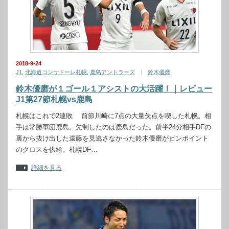
2018-9-24
J1
,
北海道コンサドーレ札幌
,
鹿島アントラーズ
鈴木優磨
鈴木優磨が１ゴール１アシストの大活躍！｜レビュー
J1第27節札幌vs鹿島
札幌はこれで2連敗 前節川崎に7点の大量失点を喫した札幌。相
手は常勝軍団鹿島。先制したのは鹿島だった。前半24分相手DFの
裏から抜け出した遠藤を見逃さなかった鈴木優磨がピンポイント
のクロスを供給。札幌DF…
詳細を見る