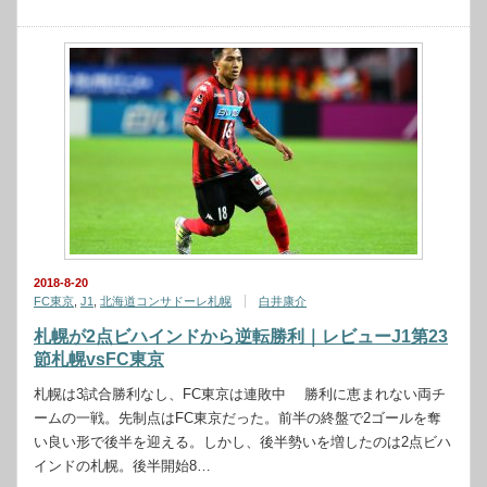
2018-8-20
FC東京
,
J1
,
北海道コンサドーレ札幌
白井康介
札幌が2点ビハインドから逆転勝利｜レビューJ1第23
節札幌vsFC東京
札幌は3試合勝利なし、FC東京は連敗中 勝利に恵まれない両チ
ームの一戦。先制点はFC東京だった。前半の終盤で2ゴールを奪
い良い形で後半を迎える。しかし、後半勢いを増したのは2点ビハ
インドの札幌。後半開始8…