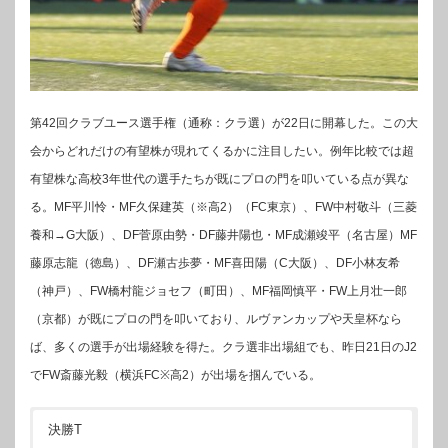
第42回クラブユース選手権（通称：クラ選）が22日に開幕した。この大
会からどれだけの有望株が現れてくるかに注目したい。例年比較では超
有望株な高校3年世代の選手たちが既にプロの門を叩いている点が異な
る。MF平川怜・MF久保建英（※高2）（FC東京）、FW中村敬斗（三菱
養和→G大阪）、DF菅原由勢・DF藤井陽也・MF成瀬竣平（名古屋）MF
藤原志龍（徳島）、DF瀬古歩夢・MF喜田陽（C大阪）、DF小林友希
（神戸）、FW橋村龍ジョセフ（町田）、MF福岡慎平・FW上月壮一郎
（京都）が既にプロの門を叩いており、ルヴァンカップや天皇杯なら
ば、多くの選手が出場経験を得た。クラ選非出場組でも、昨日21日のJ2
でFW斎藤光毅（横浜FC※高2）が出場を掴んでいる。
決勝T