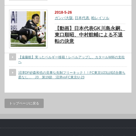
2018-5-26
ガンバ大阪
,
日本代表
,
柏レイソル
【動画】日本代表GK川島永嗣、
東口順昭、中村航輔による不退
転の決意
【遠藤航】実ったベルギー移籍！レベルアップし、カタールW杯の支柱
へ
沼津DF砂森和也の見事な先制フリーキック！！FC東京U23は8試合勝ち
星なし… J3 第19節 沼津vsFC東京U-23
トップページに戻る