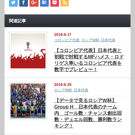
関連記事
2018-6-17
コロンビア代表
,
ロシアW杯
,
日本代表
【コロンビア代表】日本代表と
初戦で対戦するMFハメス・ロド
リゲス率いるコロンビア代表を
数字でプレビュー！
2018-6-29
ロシアW杯
,
日本代表
【データで見るロシアW杯】
Group H 日本代表のチーム
内 ゴール数・チャンス創出回
数・デュエル回数、勝利数ラン
キング！