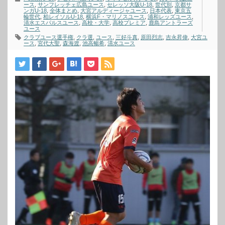
ース
,
サンフレッチェ広島ユース
,
セレッソ大阪U-18
,
世代別
,
京都サ
ンガU-18
,
全体まとめ
,
大宮アルディージャユース
,
日本代表
,
東京五
輪世代
,
柏レイソルU-18
,
横浜F・マリノスユース
,
浦和レッズユース
,
清水エスパルスユース
,
高校・大学
,
高校プレミア
,
鹿島アントラーズ
ユース
クラブユース選手権
,
クラ選
,
ユース
,
三好斗真
,
原田烈志
,
吉永昇偉
,
大宮ユ
ース
,
宮代大聖
,
森海渡
,
池高暢希
,
清水ユース