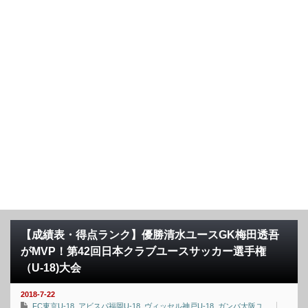
【成績表・得点ランク】優勝清水ユースGK梅田透吾
がMVP！第42回日本クラブユースサッカー選手権
（U-18)大会
2018-7-22
FC東京U-18
,
アビスパ福岡U-18
,
ヴィッセル神戸U-18
,
ガンバ大阪ユ