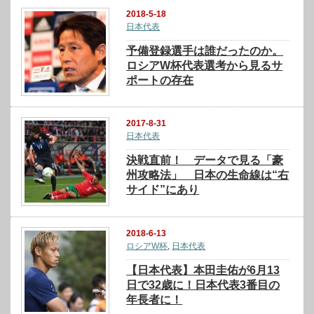
2018-5-18
日本代表
予備登録選手は誰だったのか。
ロシアW杯代表選考から見るサ
ポートの存在
2017-8-31
日本代表
決戦直前！ データで見る「豪
州攻略法」 日本の生命線は“右
サイド”にあり
2018-6-13
ロシアW杯
,
日本代表
【日本代表】本田圭佑が6月13
日で32歳に！日本代表3番目の
年長者に！