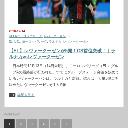
2018-12-14
UEFAヨーロッパリーグ
,
レバークーゼン
EL
,
UEL
,
ヨーロッパリーグ
,
ラルナカ
,
レヴァークーゼン
【EL】レヴァークーゼンが5発！GS首位突破！｜ラ
ルナカvsレヴァークーゼン
日本時間12月13日（14日未明）、ヨーロッパリーグ（EL）グル
ープAの最終節が行われた。すでにグループステージ突破を決めて
いるレヴァークーゼンは、ラルナカと対戦。試合は、大量5得点を
決めたレヴァークーゼンが1-5で勝…
詳細を見る
PAGE NAVI
1
2
3
4
5
»