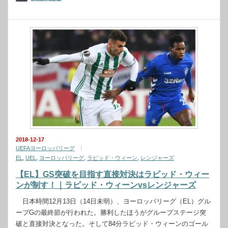
2018-12-17
UEFAヨーロッパリーグ
EL
,
UEL
,
ヨーロッパリーグ
,
ラピッド・ウィーン
,
レンジャーズ
【EL】GS突破を目指す直接対決はラピッド・ウィー
ンが制す！｜ラピッド・ウィーンvsレンジャーズ
日本時間12月13日（14日未明）、ヨーロッパリーグ（EL）グル
ープGの最終節が行われた。勝利したほうがグループステージ突
破と直接対決となった。そして84分ラピッド・ウィーンのゴール