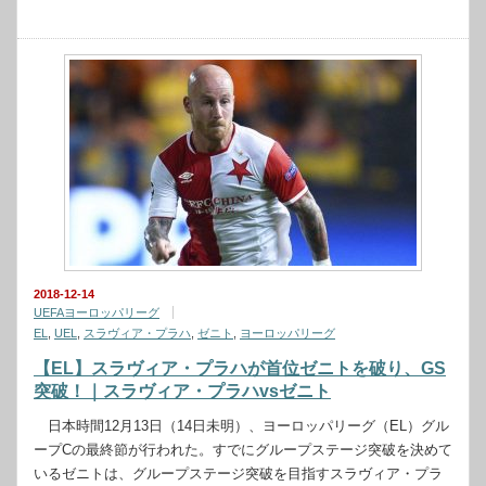
2018-12-14
UEFAヨーロッパリーグ
EL
,
UEL
,
スラヴィア・プラハ
,
ゼニト
,
ヨーロッパリーグ
【EL】スラヴィア・プラハが首位ゼニトを破り、GS
突破！｜スラヴィア・プラハvsゼニト
日本時間12月13日（14日未明）、ヨーロッパリーグ（EL）グル
ープCの最終節が行われた。すでにグループステージ突破を決めて
いるゼニトは、グループステージ突破を目指すスラヴィア・プラ