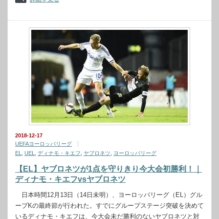
2018-12-17
UEFAヨーロッパリーグ
EL
,
UEL
,
ディナモ・キエフ
,
ヤブロネツ
,
ヨーロッパリーグ
【EL】ヤブロネツが1点を守りきり今大会初勝利！｜
ディナモ・キエフvsヤブロネツ
日本時間12月13日（14日未明）、ヨーロッパリーグ（EL）グル
ープKの最終節が行われた。すでにグループステージ突破を決めて
いるディナモ・キエフは、今大会未だ勝利のないヤブロネツと対