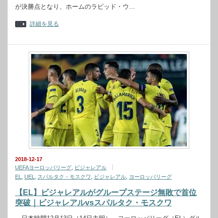
が決勝点となり、ホームのラピッド・ウ…
詳細を見る
2018-12-17
UEFAヨーロッパリーグ
,
ビジャレアル
EL
,
UEL
,
スパルタク・モスクワ
,
ビジャレアル
,
ヨーロッパリーグ
【EL】ビジャレアルがグループステージ無敗で首位
突破｜ビジャレアルvsスパルタク・モスクワ