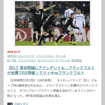
2018-12-17
UEFAヨーロッパリーグ
,
フランクフルト
,
ラツィオ
EL
,
UEL
,
フランクフルト
,
ヨーロッパリーグ
,
ラツィオ
,
長谷部誠
【EL】長谷部誠にアクシデントも…フランクフルト
が全勝でGS突破｜ラツィオvsフランクフルト
日本時間12月13日（14日未明）、ヨーロッパリーグ（EL）グル
ープHの最終節が行われた。グループステージ全勝中のフランクフ
ルトと、すでにグループステージ突破を決めているラツィオの一
戦となった。MF長谷部誠は先発出場も…
詳細を見る