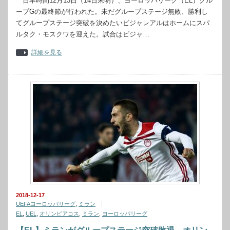
日本時間12月13日（14日未明）、ヨーロッパリーグ（EL）グル
ープGの最終節が行われた。未だグループステージ無敗、勝利し
てグループステージ突破を決めたいビジャレアルはホームにスパ
ルタク・モスクワを迎えた。試合はビジャ…
詳細を見る
2018-12-17
UEFAヨーロッパリーグ
,
ミラン
EL
,
UEL
,
オリンピアコス
,
ミラン
,
ヨーロッパリーグ