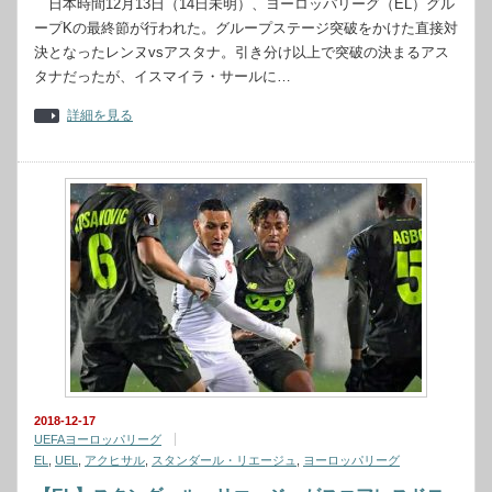
日本時間12月13日（14日未明）、ヨーロッパリーグ（EL）グル
ープKの最終節が行われた。グループステージ突破をかけた直接対
決となったレンヌvsアスタナ。引き分け以上で突破の決まるアス
タナだったが、イスマイラ・サールに…
詳細を見る
2018-12-17
UEFAヨーロッパリーグ
EL
,
UEL
,
アクヒサル
,
スタンダール・リエージュ
,
ヨーロッパリーグ