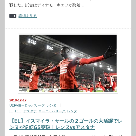
戦した。試合はディナモ・キエフが終始…
詳細を見る
2018-12-17
UEFAヨーロッパリーグ
,
レンヌ
EL
,
UEL
,
アスタナ
,
ヨーロッパリーグ
,
レンヌ
【EL】イスマイラ・サールの２ゴールの大活躍でレ
ンヌが逆転GS突破｜レンヌvsアスタナ