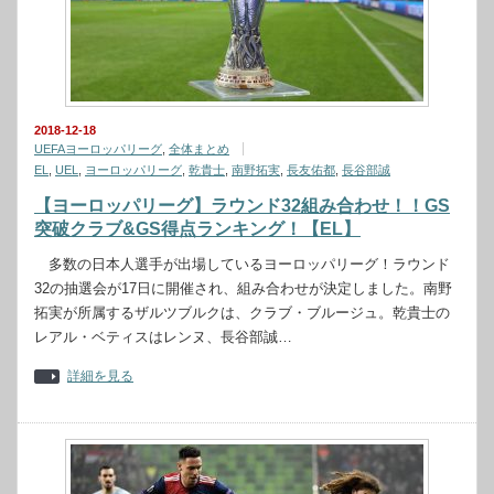
2018-12-18
UEFAヨーロッパリーグ
,
全体まとめ
EL
,
UEL
,
ヨーロッパリーグ
,
乾貴士
,
南野拓実
,
長友佑都
,
長谷部誠
【ヨーロッパリーグ】ラウンド32組み合わせ！！GS
突破クラブ&GS得点ランキング！【EL】
多数の日本人選手が出場しているヨーロッパリーグ！ラウンド
32の抽選会が17日に開催され、組み合わせが決定しました。南野
拓実が所属するザルツブルクは、クラブ・ブルージュ。乾貴士の
レアル・ベティスはレンヌ、長谷部誠…
詳細を見る