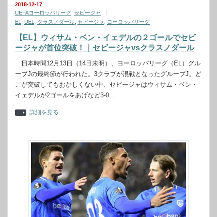
2018-12-17
UEFAヨーロッパリーグ
,
セビージャ
EL
,
UEL
,
クラスノダール
,
セビージャ
,
ヨーロッパリーグ
【EL】ウィサム・ベン・イェデルの２ゴールでセビ
ージャが首位突破！｜セビージャvsクラスノダール
日本時間12月13日（14日未明）、ヨーロッパリーグ（EL）グル
ープJの最終節が行われた。3クラブが混戦となったグループJ。ど
こが突破してもおかしくない中、セビージャはウィサム・ベン・
イェデルが2ゴールをあげなど3-0…
詳細を見る