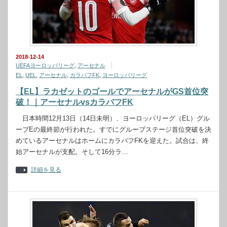
2018-12-14
UEFAヨーロッパリーグ
,
アーセナル
EL
,
UEL
,
アーセナル
,
カラバフFK
,
ヨーロッパリーグ
【EL】ラカゼットのゴールでアーセナルがGS首位突
破！｜アーセナルvsカラバフFK
日本時間12月13日（14日未明）、ヨーロッパリーグ（EL）グル
ープEの最終節が行われた。すでにグループステージ首位突破を決
めているアーセナルはホームにカラバフFKを迎えた。試合は、終
始アーセナルが支配。そして16分ラ…
詳細を見る