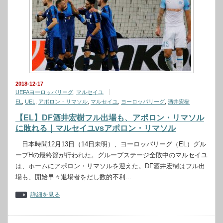
2018-12-17
UEFAヨーロッパリーグ
,
マルセイユ
EL
,
UEL
,
アポロン・リマソル
,
マルセイユ
,
ヨーロッパリーグ
,
酒井宏樹
【EL】DF酒井宏樹フル出場も、アポロン・リマソル
に敗れる｜マルセイユvsアポロン・リマソル
日本時間12月13日（14日未明）、ヨーロッパリーグ（EL）グル
ープHの最終節が行われた。グループステージ全敗中のマルセイユ
は、ホームにアポロン・リマソルを迎えた。DF酒井宏樹はフル出
場も、開始早々退場者をだし数的不利…
詳細を見る