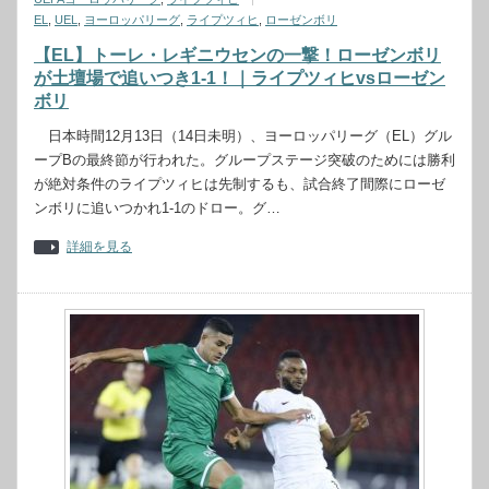
EL
,
UEL
,
ヨーロッパリーグ
,
ライプツィヒ
,
ローゼンボリ
【EL】トーレ・レギニウセンの一撃！ローゼンボリ
が土壇場で追いつき1-1！｜ライプツィヒvsローゼン
ボリ
日本時間12月13日（14日未明）、ヨーロッパリーグ（EL）グル
ープBの最終節が行われた。グループステージ突破のためには勝利
が絶対条件のライプツィヒは先制するも、試合終了間際にローゼ
ンボリに追いつかれ1-1のドロー。グ…
詳細を見る