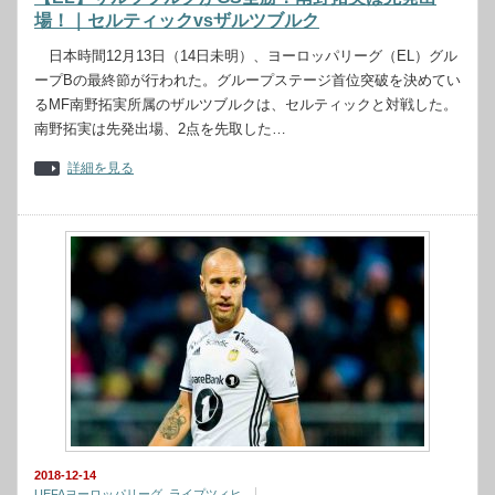
場！｜セルティックvsザルツブルク
日本時間12月13日（14日未明）、ヨーロッパリーグ（EL）グル
ープBの最終節が行われた。グループステージ首位突破を決めてい
るMF南野拓実所属のザルツブルクは、セルティックと対戦した。
南野拓実は先発出場、2点を先取した…
詳細を見る
2018-12-14
UEFAヨーロッパリーグ
,
ライプツィヒ