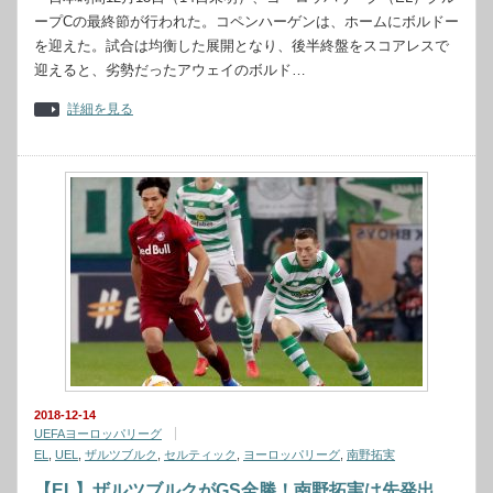
ープCの最終節が行われた。コペンハーゲンは、ホームにボルドー
を迎えた。試合は均衡した展開となり、後半終盤をスコアレスで
迎えると、劣勢だったアウェイのボルド…
詳細を見る
2018-12-14
UEFAヨーロッパリーグ
EL
,
UEL
,
ザルツブルク
,
セルティック
,
ヨーロッパリーグ
,
南野拓実
【EL】ザルツブルクがGS全勝！南野拓実は先発出