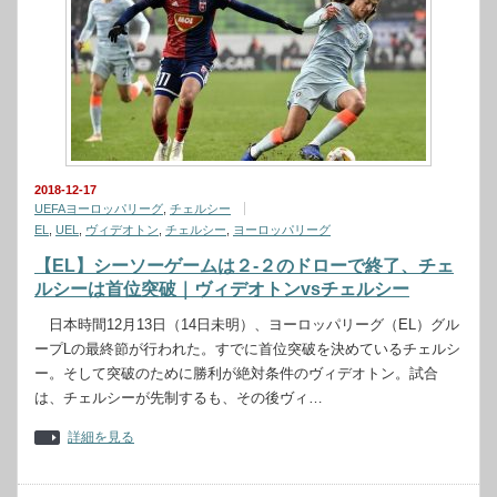
2018-12-17
UEFAヨーロッパリーグ
,
チェルシー
EL
,
UEL
,
ヴィデオトン
,
チェルシー
,
ヨーロッパリーグ
【EL】シーソーゲームは２-２のドローで終了、チェ
ルシーは首位突破｜ヴィデオトンvsチェルシー
日本時間12月13日（14日未明）、ヨーロッパリーグ（EL）グル
ープLの最終節が行われた。すでに首位突破を決めているチェルシ
ー。そして突破のために勝利が絶対条件のヴィデオトン。試合
は、チェルシーが先制するも、その後ヴィ…
詳細を見る