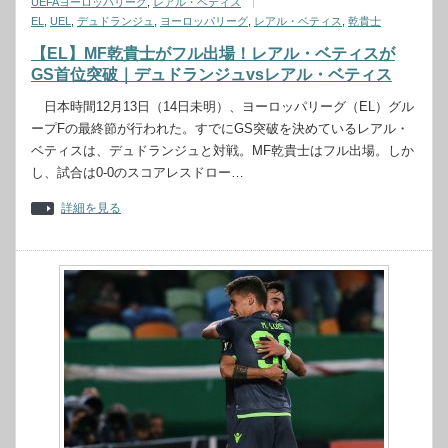
UEFAヨーロッパリーグ
,
レアル・ベティス
EL
,
UEL
,
デュドランジュ
,
ヨーロッパリーグ
,
レアル・ベティス
,
乾貴士
【EL】MF乾貴士がフル出場！レアル・ベティスが
GS首位突破｜デュドランジュvsレアル・ベティス
日本時間12月13日（14日未明）、ヨーロッパリーグ（EL）グル
ープFの最終節が行われた。すでにGS突破を決めているレアル・
ベティスは、デュドランジュと対戦。MF乾貴士はフル出場。しか
し、試合は0-0のスコアレスドロー…
詳細を見る