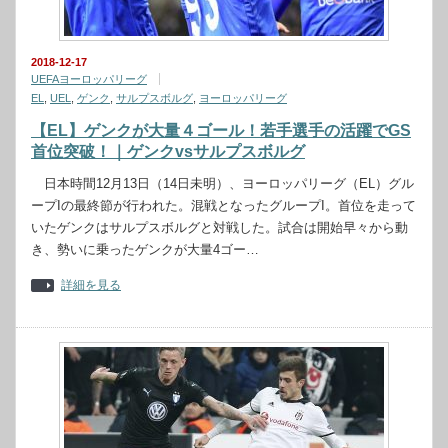
2018-12-17
UEFAヨーロッパリーグ
EL
,
UEL
,
ゲンク
,
サルプスボルグ
,
ヨーロッパリーグ
【EL】ゲンクが大量４ゴール！若手選手の活躍でGS
首位突破！｜ゲンクvsサルプスボルグ
日本時間12月13日（14日未明）、ヨーロッパリーグ（EL）グル
ープIの最終節が行われた。混戦となったグループI。首位を走って
いたゲンクはサルプスボルグと対戦した。試合は開始早々から動
き、勢いに乗ったゲンクが大量4ゴー…
詳細を見る