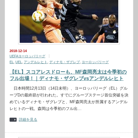
2018-12-14
UEFAヨーロッパリーグ
EL
,
UEL
,
アンデルレヒト
,
ディナモ・ザグレブ
,
ヨーロッパリーグ
【EL】スコアレスドローも、MF森岡亮太は今季初の
フル出場！｜ディナモ・ザグレブvsアンデルレヒト
日本時間12月13日（14日未明）、ヨーロッパリーグ（EL）グル
ープDの最終節が行われた。すでにグループステージ首位突破を決
めているディナモ・ザグレブと、MF森岡亮太が所属するアンデル
レヒトの一戦。森岡は今季初のフル出…
詳細を見る