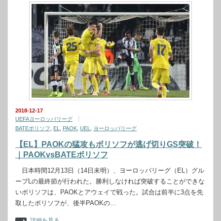
2018-12-17
UEFAヨーロッパリーグ
BATEボリソフ
,
EL
,
PAOK
,
UEL
,
ヨーロッパリーグ
【EL】PAOKの猛攻もボリソフが逃げ切りGS突破！
｜PAOKvsBATEボリソフ
日本時間12月13日（14日未明）、ヨーロッパリーグ（EL）グル
ープLの最終節が行われた。勝利しなければ突破することができな
いボリソフは、PAOKとアウェイで戦った。試合は前半に3点を先
取したボリソフが、後半PAOKの…
詳細を見る