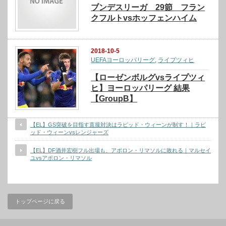
ブンデスリーガ 29節 フラン
クフルトvsホッフェンハイム
2018-10-5
UEFAヨーロッパリーグ
,
ライプツィヒ
【ローゼンボルグvsライプツィ
ヒ】ヨーロッパリーグ 結果
【GroupB】
【EL】GS突破を目指す直接対決はラピッド・ウィーンが制す！｜ラピ
ッド・ウィーンvsレンジャーズ
【EL】DF酒井宏樹フル出場も、アポロン・リマソルに敗れる｜マルセイ
ユvsアポロン・リマソル
トップページに戻る