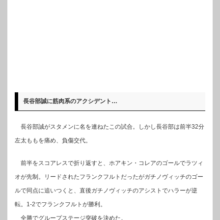
長谷部誠に筋肉系のアクシデント…
長谷部誠がスタメンに名を連ねたこの試合。しかし長谷部は前半32分
左太ももを痛め、負傷交代。
前半をスコアレスで折り返すと、ホアキン・コレアのゴールでラツィ
オが先制。リードされたフランクフルトだったがガチノヴィッチのゴー
ルで同点に追いつくと、直後ガチノヴィッチのアシストでハラーが逆
転。1-2でフランクフルトが勝利。
全勝でグループステージ突破を決めた。