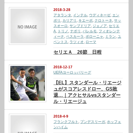
2018-3-28
アタランタ
,
インテル
,
ウディネーゼ
,
エン
ポリ
,
カリアリ
,
キエーボ
,
クロトーネ
,
サッ
スオーロ
,
サンブドリア
,
ジェノア
,
セリエ
A
,
トリノ
,
ナポリ
,
パレルモ
,
フィオレンテ
ィーナ
,
ペスカーラ
,
ボローニャ
,
ミラン
,
ユ
ベントス
,
ラツィオ
,
ローマ
セリエＡ 26節 日程
2018-12-17
UEFAヨーロッパリーグ
【EL】スタンダール・リエージ
ュがスコアレスドロー、GS敗
退…｜アクヒサルvsスタンダー
ル・リエージュ
2018-4-9
フランクフルト
,
ブンデスリーガ
,
ホッフェ
ンハイム