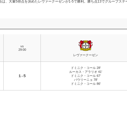
は、大量5得点を決めたレヴァークーゼンが1-5で勝利。勝ち点13でグループステ
vs
29:00
レヴァークーゼン
ドミニク・コール 28'
ルーカス・アラリオ 41'
１-５
ドミニク・コール 67'
パウリーニョ 78'
ドミニク・コール 86'