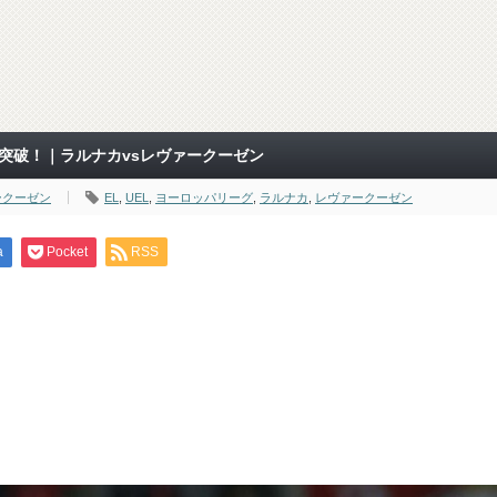
位突破！｜ラルナカvsレヴァークーゼン
ークーゼン
EL
,
UEL
,
ヨーロッパリーグ
,
ラルナカ
,
レヴァークーゼン
a
Pocket
RSS