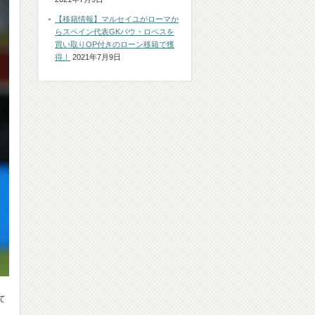
【移籍情報】マルセイユがローマか
らスペイン代表GKパウ・ロペスを
買い取りOP付きのローン移籍で獲
得！
2021年7月9日
て