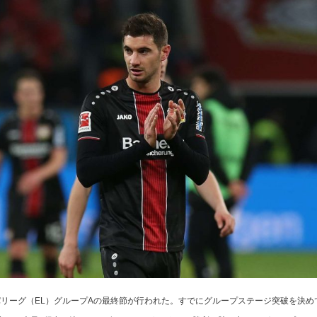
パリーグ（EL）グループAの最終節が行われた。すでにグループステージ突破を決め