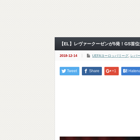
【EL】レヴァークーゼンが5発！GS首
2018-12-14
UEFAヨーロッパリーグ
,
レバ
Tweet
Share
+1
Haten