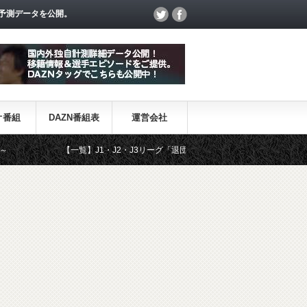
予測データを公開。
オ番組
DAZN番組表
運営会社
【一覧】J1・J2・J3リーグ「退団・戦力外選手＆新加入選手」
DA