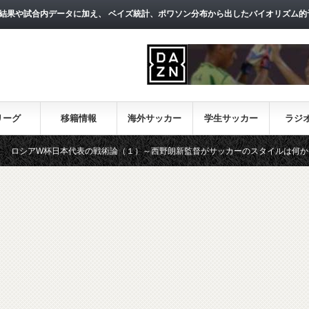
結果や試合内データに加え、 ベイズ統計、ポワソン分布から出したバイオリズム的
リーグ
移籍情報
海外サッカー
学生サッカー
ラジ
本代表の戦術論（１）～西野朗新監督がサッカーのスタイルは何か～