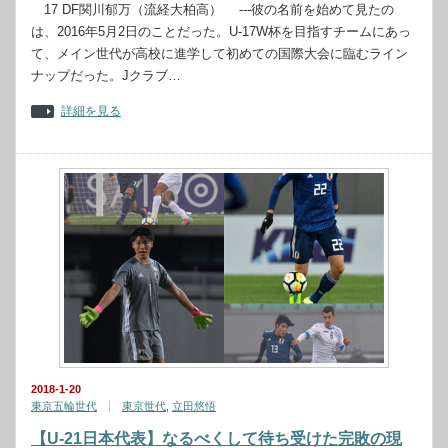
17 DF関川郁万（流経大柏高） ---彼の名前を始めて見たの
は、2016年5月2日のことだった。U-17W杯を目指すチームにあっ
て、メイン世代が高校に進学して初めての国際大会に臨むライン
ナップだった。Jクラブ…
詳細を見る
2018-1-20
東京五輪世代
東京世代
,
立田悠悟
【U-21日本代表】なるべくして待ち受けた完敗の現