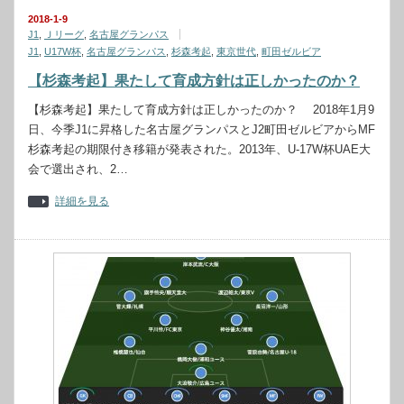
2018-1-9
J1
,
Ｊリーグ
,
名古屋グランパス
J1
,
U17W杯
,
名古屋グランパス
,
杉森考起
,
東京世代
,
町田ゼルビア
【杉森考起】果たして育成方針は正しかったのか？
【杉森考起】果たして育成方針は正しかったのか？ 2018年1月9
日、今季J1に昇格した名古屋グランパスとJ2町田ゼルビアからMF
杉森考起の期限付き移籍が発表された。2013年、U-17W杯UAE大
会で選出され、2…
詳細を見る