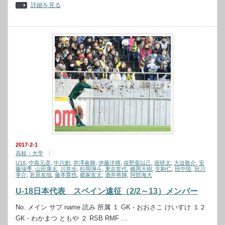
詳細を見る
2017-2-1
高校・大学
U18
,
中島元彦
,
中川創
,
井澤春輝
,
伊藤洋輝
,
俣野亜以己
,
堀研太
,
大迫敬介
,
安
藤瑞季
,
山田康太
,
川井歩
,
杉岡弾斗
,
東京世代
,
橋岡大樹
,
生駒仁
,
田中陸
,
田川
享介
,
若原友哉
,
藤本寛也
,
郷家友太
,
酒井将輝
,
阿部海大
U-18日本代表 スペイン遠征（2/2～13）メンバー
No. メイン サブ name 読み 所属 １ GK - おおさこ けいすけ １２
GK - わかまつ ともや ２ RSB RMF …