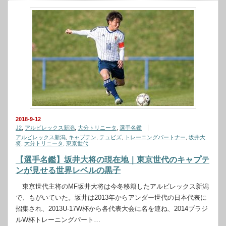
2018-9-12
J2
,
アルビレックス新潟
,
大分トリニータ
,
選手名鑑
アルビレックス新潟
,
キャプテン
,
テュビズ
,
トレーニングパートナー
,
坂井大
将
,
大分トリニータ
,
東京世代
【選手名鑑】坂井大将の現在地｜東京世代のキャプテ
ンが見せる世界レベルの黒子
東京世代主将のMF坂井大将は今冬移籍したアルビレックス新潟
で、もがいていた。坂井は2013年からアンダー世代の日本代表に
招集され、2013U-17W杯から各代表大会に名を連ね、2014ブラジ
ルW杯トレーニングパート…