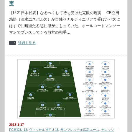
実
【U-21日本代表】なるべくして待ち受けた完敗の現実 CB立田
悠悟（清水エスパルス）が自陣ペナルティエリアで受けたパスに
はすでに暗澹たる悲壮感がこもっていた。オールコートマンツー
マンでプレスしてくる前方の相手…
詳細を見る
2018-1-17
FC東京U-18
,
ヴィッセル神戸U-18
,
サンフレッチェ広島ユース
,
セレッソ