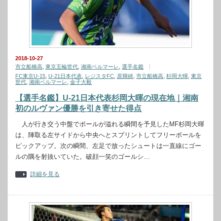
2018-10-27
市立船橋高
,
東京五輪世代
,
湘南ベルマーレ
,
選手名鑑
FC東京U-15
,
U-21日本代表
,
レジスタFC
,
原輝綺
,
市立船橋高
,
杉岡大暉
,
東京
世代
,
湘南ベルマーレ
,
金子大毅
【選手名鑑】U-21日本代表杉岡大暉の現在地｜湘南
初のルヴァン優勝を引き寄せた得点
人が行き交う中盤でボールが溢れる瞬間を予見したMF杉岡大暉
は、陣取る左サイドから中央へとスプリントしてフリーボールを
ピックアップ。次の瞬間、左足で放ったシュートは一直線にゴー
ルの隅を射抜いていた。破顔一笑のゴールシ…
詳細を見る