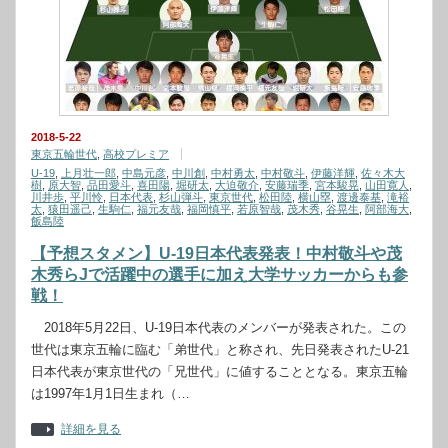
2018-5-22
東京五輪世代
,
高校プレミア
U-19
,
上月壮一郎
,
中島元彦
,
中川創
,
中村勇太
,
中村敬斗
,
伊藤洋輝
,
佐々木大
樹
,
原大智
,
品田愛斗
,
喜田陽
,
堀研太
,
大迫敬介
,
安藤瑞季
,
宮本駿晃
,
山田寛人
,
川井歩
,
平川怜
,
日本代表
,
杉山弾斗
,
東京世代
,
松田陸
,
横山塁
,
渡邊泰基
,
滝裕
太
,
猿田遥己
,
生駒仁
,
福元友哉
,
福岡慎平
,
若原智哉
,
茂木秀
,
谷晃生
,
阿部海大
,
飯島陸
【予想スタメン】U-19日本代表発表！中村敬斗や茂
木秀らJで活躍中の選手に加え大学サッカーからも参
戦！
2018年5月22日、U-19日本代表のメンバーが発表された。この
世代は東京五輪に臨む「弟世代」と称され、先日発表されたU-21
日本代表が東京世代の「兄世代」に値することとなる。東京五輪
は1997年1月1日生まれ（…
詳細を見る