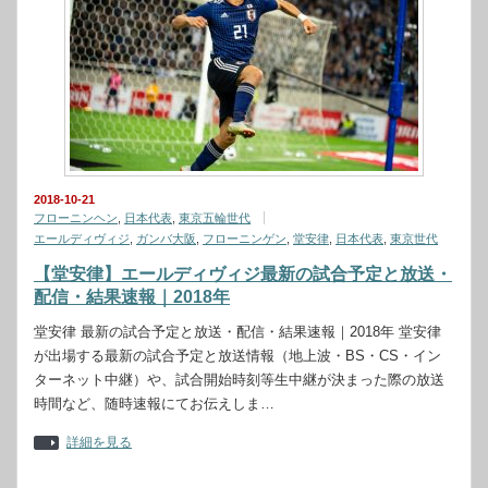
2018-10-21
フローニンヘン
,
日本代表
,
東京五輪世代
エールディヴィジ
,
ガンバ大阪
,
フローニンゲン
,
堂安律
,
日本代表
,
東京世代
【堂安律】エールディヴィジ最新の試合予定と放送・
配信・結果速報｜2018年
堂安律 最新の試合予定と放送・配信・結果速報｜2018年 堂安律
が出場する最新の試合予定と放送情報（地上波・BS・CS・イン
ターネット中継）や、試合開始時刻等生中継が決まった際の放送
時間など、随時速報にてお伝えしま…
詳細を見る