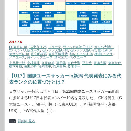
2017-7-5
FC東京U-18
,
FC東京U-23
,
Ｊリーグ
,
ヴィッセル神戸U-18
,
ガンバ大阪U-
23
,
ガンバ大阪ユース
,
セレッソ大阪U-18
,
セレッソ大阪U-23
,
世代別
,
京
都サンガU-18
,
市立船橋高
,
東京五輪世代
,
柏レイソルU-18
,
横浜F・マリ
ノスユース
,
浦和レッズユース
,
清水エスパルスユース
上月壮一郎
,
中村敬斗
,
久保建英
,
喜田陽
,
宮代大聖
,
平川怜
,
斎藤光毅
,
東京世代
,
橋本柊哉
,
瀬古歩夢
,
福岡慎平
,
菅原由勢
,
鈴木冬一
【U17】国際ユースサッカーin新潟 代表発表にみる代
表ランクの位置づけとは？
日本サッカー協会は７月４日、第21回国際ユースサッカーin新潟
に参加するU-17日本代表メンバー19名を発表した。 GK谷晃生（G
大阪ユース）、MF平川怜（FC東京U18）、MF福岡慎平（京都
U18）、FW宮代大聖（（…
詳細を見る