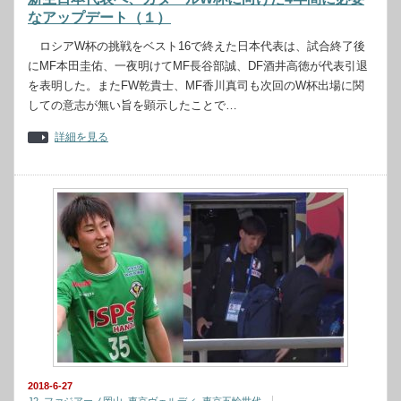
なアップデート（１）
ロシアW杯の挑戦をベスト16で終えた日本代表は、試合終了後
にMF本田圭佑、一夜明けてMF長谷部誠、DF酒井高徳が代表引退
を表明した。またFW乾貴士、MF香川真司も次回のW杯出場に関
しての意志が無い旨を顕示したことで…
詳細を見る
2018-6-27