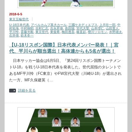
2018-6-5
東京五輪世代
U-18日本代表
,
アペルカムプ真大カール
,
三國ケネディエブス
,
上月壮一郎
,
中
村拓海
,
中村桐耶
,
吉村仁志
,
吉永昇偉
,
喜田陽
,
宮代大聖
,
山本理仁
,
山田寛人
,
平川怜
,
斎藤光毅
,
東京世代
,
東俊希
,
梅田透吾
,
椿直起
,
櫻川ソロモン
,
水野雄太
,
石井僚
,
鈴木冬一
【U-18リスボン国際】日本代表メンバー発表！｜宮
代、平川らが順当選出！高体連からも5名が選出！
日本サッカー協会は6月5日、『第24回リスボン国際トーナメン
トU-18』を戦うU-18日本代表を発表した。世代屈指のタレントで
あるMF平川怜（FC東京）やFW宮代大聖（川崎U-18）が選出され
た一方、MF久保建英（…
詳細を見る