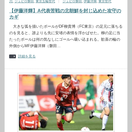
J1
,
ジュビロ磐田
,
東京五輪世代
ジュビロ磐田
,
伊藤洋輝
,
東京世代
【伊藤洋輝】A代表苦戦の北朝鮮を封じ込めた攻守の
カギ
大きな弧を描いたボールがDF柳貴博（FC東京）の足元に落ちる
のを見ると、誰よりも先に安堵の表情を浮かばせた。柳の足に当
たったボールは何の気なしにゴールへ吸い込まれる。歓喜の輪の
外側からMF伊藤洋輝（磐田…
詳細を見る