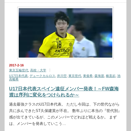
2017-2-16
東京五輪世代
,
高校・大学
U17日本代表
,
デュークカルロス
,
井川空
,
東京世代
,
東俊希
,
森海渡
,
椿直起
,
池
高暢希
U17日本代表スペイン遠征メンバー発表！～FW森海
渡は序列に変化をつけられるか～
過去最強クラスのU17日本代表。 ただし今回は、下の世代ながら
共に歩んできたST久保建英が不在。 数年ぶりに本当の『世代別』
感が出てきているが、このメンバーでどれほど戦えるか。 まず
は、メンバーを発表していこう…