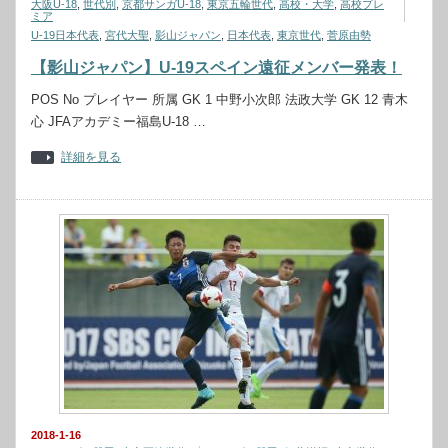
大阪U-18
,
世代別
,
京都サンガU-18
,
東京五輪世代
,
高校・大学
,
高校プレ
ミア
U-19日本代表
,
宮代大聖
,
影山ジャパン
,
日本代表
,
東京世代
,
菅原由勢
【影山ジャパン】U-19スペイン遠征メンバー発表！
POS No プレイヤー 所属 GK 1 中野小次郎 法政大学 GK 12 青木
心 JFAアカデミー福島U-18 …
詳細を見る
2018-1-16