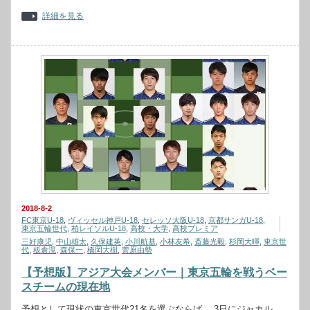
詳細を見る
2018-8-2
FC東京U-18
,
ヴィッセル神戸U-18
,
セレッソ大阪U-18
,
京都サンガU-18
,
東京五輪世代
,
柏レイソルU-18
,
高校・大学
,
高校プレミア
三好康児
,
中山雄太
,
久保建英
,
小川航基
,
小林友希
,
斎藤光毅
,
杉岡大暉
,
東京世
代
,
板倉滉
,
森保一
,
橋岡大樹
,
菅原由勢
【予想版】アジア大会メンバー｜東京五輪を戦うベー
スチームの現在地
予想として現状の東京世代21名を選ぶならば。 3日にジャカル