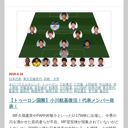
2018-5-15
日本代表
,
東京五輪世代
,
高校・大学
オビパウエルオビンナ
,
トゥーロン
,
三好康児
,
三苫薫
,
上田綺世
,
中山雄太
,
井
上潮音
,
伊藤達哉
,
冨安健洋
,
初瀬亮
,
小川航基
,
山口瑠伊
,
杉岡大暉
,
東京世代
,
板倉滉
,
森島司
,
椎橋慧也
,
橋岡大樹
,
田川亨介
,
神谷優太
,
菅大輝
,
藤谷壮
【トゥーロン国際】小川航基復活！代表メンバー発
表！
MF久保建英やFW中村敬斗といったU-17W杯に出場し、今季の
J1を沸かせた若武者らが不在。MF堂安律が招集されていないがど