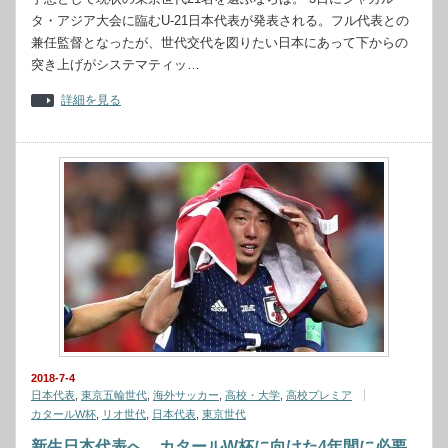
タ・アジア大会に臨むU-21日本代表が発表される。フル代表との
兼任監督となったが、世代交代を図りたい日本にあって下からの
突き上げがシステマティッ…
詳細を見る
2018-7-4
日本代表
,
東京五輪世代
,
海外サッカー
,
高校・大学
,
高校プレミア
カタールW杯
,
リオ世代
,
日本代表
,
東京世代
新生日本代表へ、カタールW杯に向けた4年間に必要