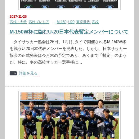
2017-11-26
高校・大学
,
高校プレミア
M-150
,
U20
,
東京世代
,
高校
M-150W杯に臨むU-20日本代表暫定メンバーについて
タイサッカー協会は26日、12月にタイで開催されるM-150W杯
を戦うU-20日本代表メンバーを発表した。しかし、日本サッカー
協会の正式発表は今月末の予定であり、あくまで「暫定」のよう
だ。特に、冬の高校サッカー選手権に…
詳細を見る