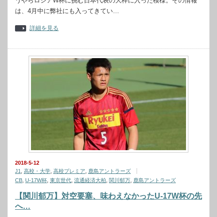
うやらロシアW杯に挑む日本代表の大枠に入った模様。その情報
は、4月中に弊社にも入ってきてい…
詳細を見る
2018-5-12
J1
,
高校・大学
,
高校プレミア
,
鹿島アントラーズ
CB
,
U-17W杯
,
東京世代
,
流通経済大柏
,
関川郁万
,
鹿島アントラーズ
【関川郁万】対空要塞、味わえなかったU-17W杯の先
へ…