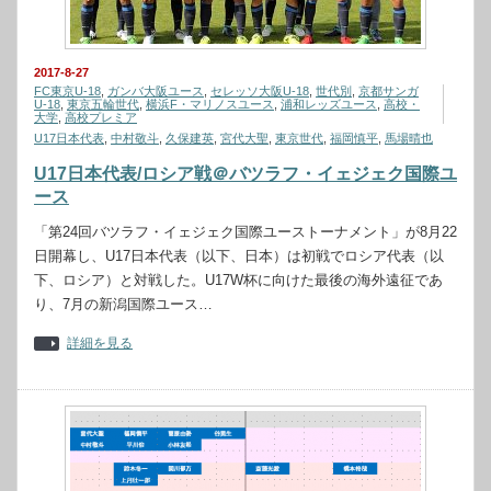
2017-8-27
FC東京U-18
,
ガンバ大阪ユース
,
セレッソ大阪U-18
,
世代別
,
京都サンガ
U-18
,
東京五輪世代
,
横浜F・マリノスユース
,
浦和レッズユース
,
高校・
大学
,
高校プレミア
U17日本代表
,
中村敬斗
,
久保建英
,
宮代大聖
,
東京世代
,
福岡慎平
,
馬場晴也
U17日本代表/ロシア戦＠バツラフ・イェジェク国際ユ
ース
「第24回バツラフ・イェジェク国際ユーストーナメント」が8月22
日開幕し、U17日本代表（以下、日本）は初戦でロシア代表（以
下、ロシア）と対戦した。U17W杯に向けた最後の海外遠征であ
り、7月の新潟国際ユース…
詳細を見る