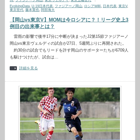
J2
,
ファジアーノ岡山
,
東京ヴェルディ
,
東京五輪世代
EvolvingData
,
U-19日本代表
,
ファジアーノ岡山
,
ロシアW杯
,
日本代表
,
東京V
,
東京世代
,
藤本寛也
,
阿部海大
【岡山vs東京V】MOMは今ロシアに？！リーグ史上3
例目の出来事とは？
雷雨の影響で後半17分に中断が決まったJ2第15節ファジアーノ
岡山vs東京ヴェルディの試合が27日、5週間ぶりに再開された。
約30分の試合でもリードを許す岡山のサポーターたちが6709人
も駆けつけたが、試合は…
詳細を見る