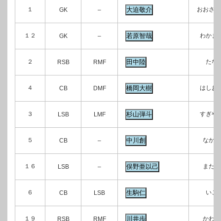
１
おおさこ
GK
–
１２
わかま
GK
–
２
たな
RSB
RMF
４
はしお
CB
DMF
３
すぎや
LSB
LMF
５
なかが
CB
–
１６
またの
LSB
–
６
いこ
CB
LSB
１９
かわい
RSB
RMF