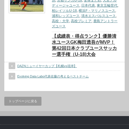
別
,
京都サンガU-18
,
全体まとめ
,
大宮アル
ディージャユース
,
日本代表
,
東京五輪世代
,
柏レイソルU-18
,
横浜F・マリノスユース
,
浦和レッズユース
,
清水エスパルスユース
,
高校・大学
,
高校プレミア
,
鹿島アントラー
ズユース
【成績表・得点ランク】優勝清
水ユースGK梅田透吾がMVP！
第42回日本クラブユースサッカ
ー選手権（U-18)大会
DAZNニューイヤーカップ【札幌vs琉球】
Evolving Data Labo代表佐藤の考えるベストチーム
トップページに戻る