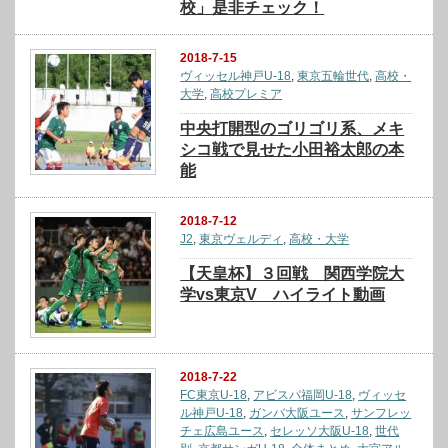
校」是非チェック！
2018-7-15
ヴィッセル神戸U-18
,
東京五輪世代
,
高校・
大学
,
高校プレミア
中央打開型のゴリゴリ系、メキ
シコ戦で見せた小田裕太郎の本
能
2018-7-12
J2
,
東京ヴェルディ
,
高校・大学
【天皇杯】３回戦 関西学院大
学vs東京V ハイライト動画
2018-7-22
FC東京U-18
,
アビスパ福岡U-18
,
ヴィッセ
ル神戸U-18
,
ガンバ大阪ユース
,
サンフレッ
チェ広島ユース
,
セレッソ大阪U-18
,
世代