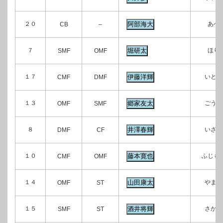
２０
あべ
CB
–
７
ほり
SMF
OMF
１７
いとう
CMF
DMF
１３
ごうけ
OMF
SMF
８
いざわ
DMF
CF
１０
ふじも
CMF
OMF
１４
やまだ
OMF
ST
１５
さかい
SMF
ST