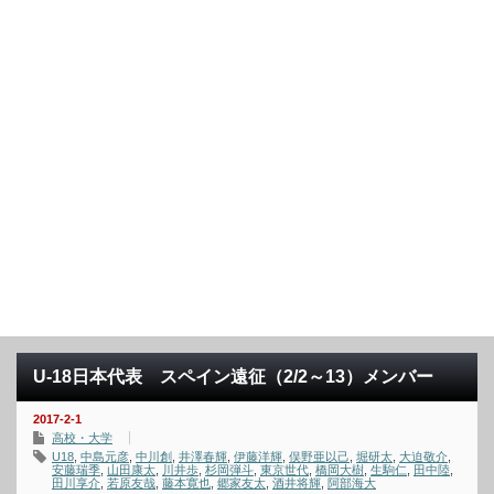
U-18日本代表 スペイン遠征（2/2～13）メンバー
2017-2-1
高校・大学
U18
,
中島元彦
,
中川創
,
井澤春輝
,
伊藤洋輝
,
俣野亜以己
,
堀研太
,
大迫敬介
,
安藤瑞季
,
山田康太
,
川井歩
,
杉岡弾斗
,
東京世代
,
橋岡大樹
,
生駒仁
,
田中陸
,
田川享介
,
若原友哉
,
藤本寛也
,
郷家友太
,
酒井将輝
,
阿部海大