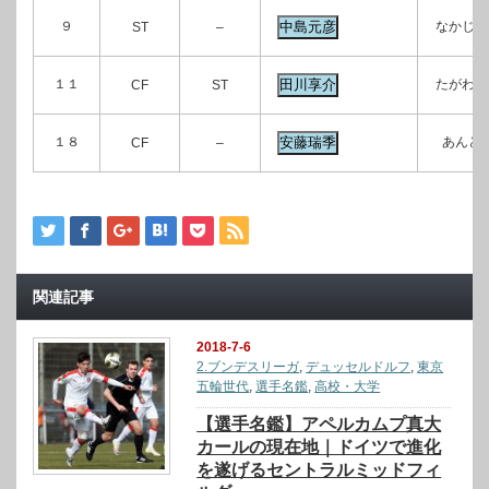
９
なかじま
ST
–
１１
たがわ 
CF
ST
１８
あんど
CF
–
関連記事
2018-7-6
2.ブンデスリーガ
,
デュッセルドルフ
,
東京
五輪世代
,
選手名鑑
,
高校・大学
【選手名鑑】アペルカムプ真大
カールの現在地｜ドイツで進化
を遂げるセントラルミッドフィ