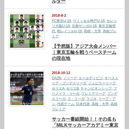
ルダー
2018-8-2
FC東京U-18
,
ヴィッセル神戸U-18
,
セレッ
ソ大阪U-18
,
京都サンガU-18
,
東京五輪世
代
,
柏レイソルU-18
,
高校・大学
,
高校プレ
ミア
【予想版】アジア大会メンバー
｜東京五輪を戦うベースチーム
の現在地
2018-10-12
DAZN
,
Ｊリーグ
,
エールディビジ
,
オースト
リア・ブンデスリーガ
,
ジュピラーリーグ
,
セリエA
,
セリエB
,
チャンピオンシップ
,
プ
リメイラ・リーガ
,
プレミアリーグ
,
ブンデ
スリーガ
,
ラ・リーガ
,
ラジオ
,
リーグ・ア
ン
,
代表チーム
,
日本代表
,
高校・大学
,
高校
プレミア
サッカー番組開始！！その名も
「MILKサッカーアカデミー東京