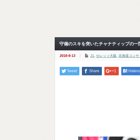
守備のスキを突いたチャナティップの一閃
2018-8-13
J1
,
セレッソ大阪
,
北海道コンサ
Tweet
Share
+1
Haten