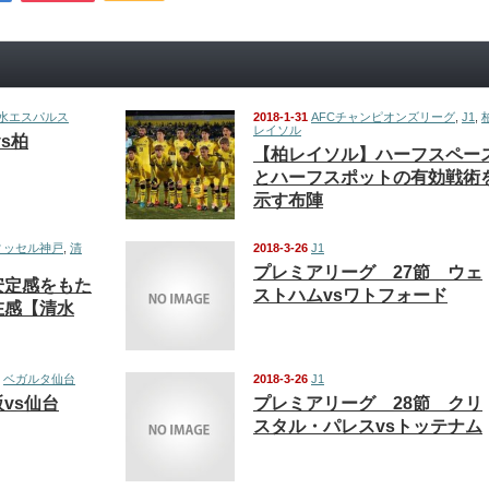
水エスパルス
2018-1-31
AFCチャンピオンズリーグ
,
J1
,
レイソル
vs柏
【柏レイソル】ハーフスペー
とハーフスポットの有効戦術
示す布陣
ィッセル神戸
,
清
2018-3-26
J1
プレミアリーグ 27節 ウェ
安定感をもた
ストハムvsワトフォード
在感【清水
,
ベガルタ仙台
2018-3-26
J1
阪vs仙台
プレミアリーグ 28節 クリ
スタル・パレスvsトッテナム