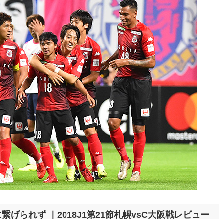
げられず ｜2018J1第21節札幌vsC大阪戦レビュー