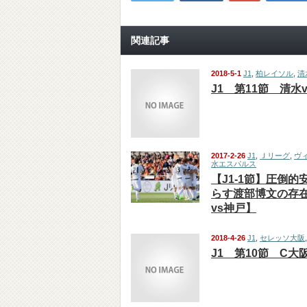
関連記事
2018-5-1
J1
,
柏レイソル
,
清
J1 第11節 清水
2017-2-26
J1
,
Ｊリーグ
,
ヴ
水エスパルス
【J1-1節】圧倒的
らす渡部博文の存
vs神戸】
2018-4-26
J1
,
セレッソ大阪
J1 第10節 C大