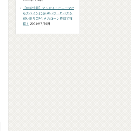
【移籍情報】マルセイユがローマか
らスペイン代表GKパウ・ロペスを
買い取りOP付きのローン移籍で獲
得！
2021年7月9日