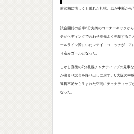
前節柏に惜しくも破れた札幌、J1が中断から
試合開始の前半6分丸橋のコーナーキックか
チがヘディングで合わせ幸先よく先制するこ
ールライン際にいたマテイ・ヨニッチがニア
り込みゴールとなった。
しかし直後の7分札幌チャナティップの見事
が決まり試合を降り出しに戻す。C大阪の中盤
連携不足から生まれた空間にチャナティップ
なった。