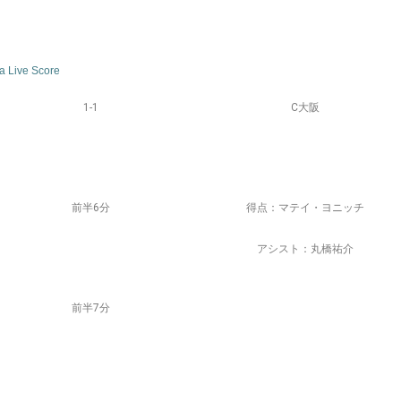
a Live Score
1-1
C大阪
前半6分
得点：マテイ・ヨニッチ
アシスト：丸橋祐介
前半7分