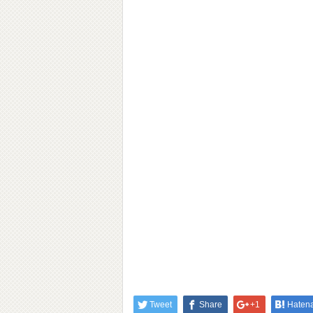
Tweet
Share
+1
Haten