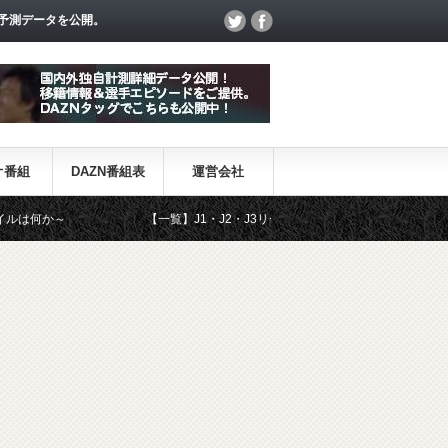
予測データを公開。
オ番組
DAZN番組表
運営会社
～
【一覧】J1・J2・J3リーグ「退団・戦力外選手＆新加入選手」