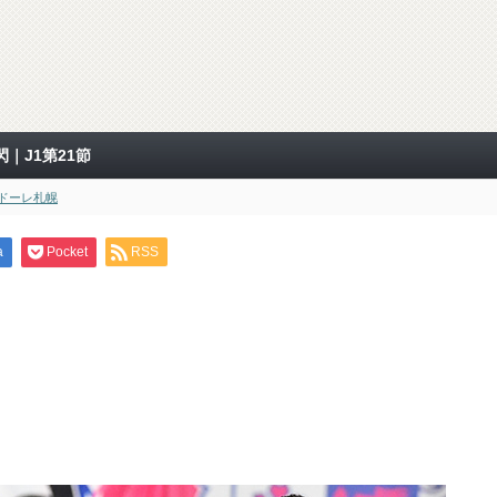
｜J1第21節
ドーレ札幌
a
Pocket
RSS