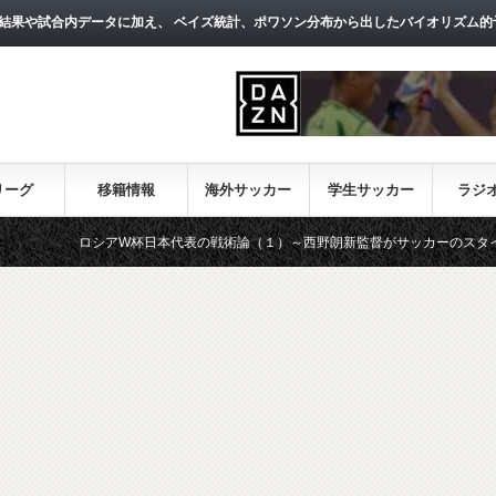
結果や試合内データに加え、 ベイズ統計、ポワソン分布から出したバイオリズム的
リーグ
移籍情報
海外サッカー
学生サッカー
ラジ
ロシアW杯日本代表の戦術論（１）～西野朗新監督がサッカーのスタイルは何か