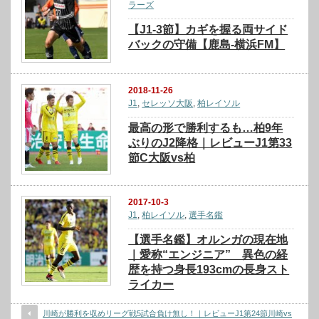
ラーズ
【J1-3節】カギを握る両サイド
バックの守備【鹿島-横浜FM】
2018-11-26
J1
,
セレッソ大阪
,
柏レイソル
最高の形で勝利するも…柏9年
ぶりのJ2降格｜レビューJ1第33
節C大阪vs柏
2017-10-3
J1
,
柏レイソル
,
選手名鑑
【選手名鑑】オルンガの現在地
｜愛称“エンジニア” 異色の経
歴を持つ身長193cmの長身スト
ライカー
川崎が勝利を収めリーグ戦5試合負け無し！｜レビューJ1第24節川崎vs