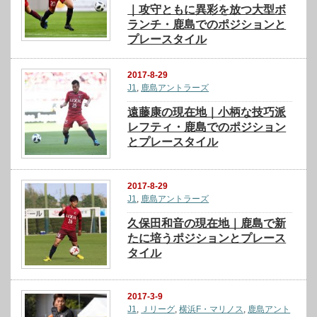
｜攻守ともに異彩を放つ大型ボ
ランチ・鹿島でのポジションと
プレースタイル
2017-8-29
J1
,
鹿島アントラーズ
遠藤康の現在地｜小柄な技巧派
レフティ・鹿島でのポジション
とプレースタイル
2017-8-29
J1
,
鹿島アントラーズ
久保田和音の現在地｜鹿島で新
たに培うポジションとプレース
タイル
2017-3-9
J1
,
Ｊリーグ
,
横浜F・マリノス
,
鹿島アント