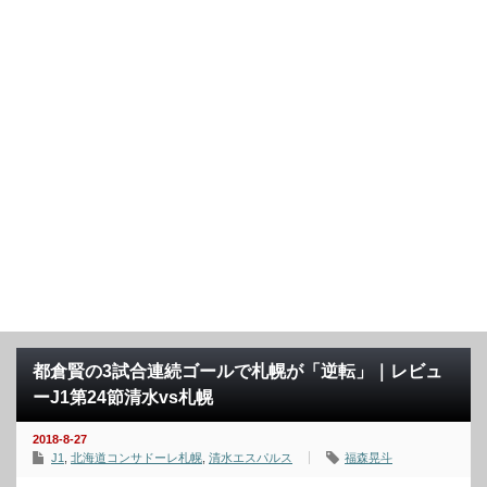
都倉賢の3試合連続ゴールで札幌が「逆転」｜レビュ
ーJ1第24節清水vs札幌
2018-8-27
J1
,
北海道コンサドーレ札幌
,
清水エスパルス
福森晃斗