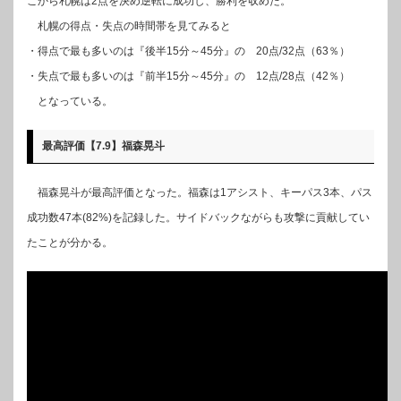
こから札幌は2点を決め逆転に成功し、勝利を収めた。
札幌の得点・失点の時間帯を見てみると
・得点で最も多いのは『後半15分～45分』の 20点/32点（63％）
・失点で最も多いのは『前半15分～45分』の 12点/28点（42％）
となっている。
最高評価【7.9】福森晃斗
福森晃斗が最高評価となった。福森は1アシスト、キーパス3本、パス
成功数47本(82%)を記録した。サイドバックながらも攻撃に貢献してい
たことが分かる。