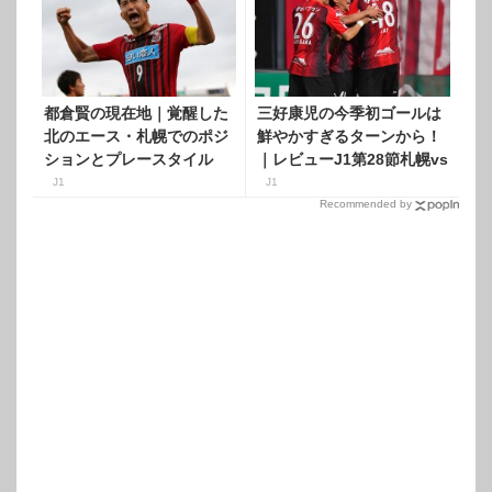
都倉賢の現在地｜覚醒した
三好康児の今季初ゴールは
北のエース・札幌でのポジ
鮮やかすぎるターンから！
ションとプレースタイル
｜レビューJ1第28節札幌vs
鳥栖
J1
J1
Recommended by