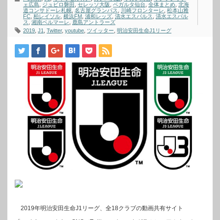
ェ広島
,
ジュビロ磐田
,
セレッソ大阪
,
ベガルタ仙台
,
全体まとめ
,
北海
道コンサドーレ札幌
,
名古屋グランパス
,
川崎フロンターレ
,
松本山雅
FC
,
柏レイソル
,
横浜FM
,
浦和レッズ
,
清水エスパルス
,
清水エスパル
ス
,
湘南ベルマーレ
,
鹿島アントラーズ
2019
,
J1
,
Twitter
,
youtube
,
ツイッター
,
明治安田生命J1リーグ
2019年明治安田生命J1リーグ、全18クラブの動画共有サイト