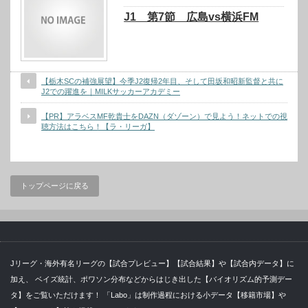
J1 第7節 広島vs横浜FM
【栃木SCの補強展望】今季J2復帰2年目、そして田坂和昭新監督と共に
J2での躍進を｜MILKサッカーアカデミー
【PR】アラベスMF乾貴士をDAZN（ダゾーン）で見よう！ネットでの視
聴方法はこちら！【ラ・リーガ】
トップページに戻る
Jリーグ・海外有名リーグの【試合プレビュー】【試合結果】や【試合内データ】に
加え、 ベイズ統計、ポワソン分布などからはじき出した【バイオリズム的予測デー
タ】をご覧いただけます！ 「Labo」は制作過程における小データ【移籍市場】や