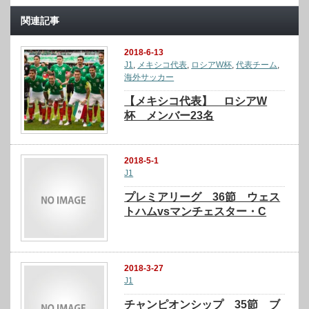
関連記事
2018-6-13
J1
,
メキシコ代表
,
ロシアW杯
,
代表チーム
,
海外サッカー
【メキシコ代表】 ロシアW
杯 メンバー23名
2018-5-1
J1
プレミアリーグ 36節 ウェス
トハムvsマンチェスター・C
2018-3-27
J1
チャンピオンシップ 35節 ブ