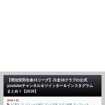
【明治安田生命J1リーグ】J1全18クラブの公式
youtubeチャンネル＆ツイッター＆インスタグラム
まとめ！【2019】
2019-1-22
FC東京
,
J1
,
ヴィッセル神戸
,
ガンバ大阪
,
サガン鳥栖
,
サンフレッチ