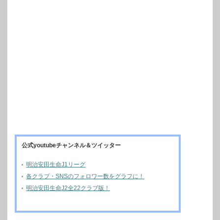
公式youtubeチャンネル＆ツイッター
明治安田生命J1リーグ
各クラブ・SNSのフォロワー数をグラフに！
明治安田生命J2全22クラブ版！