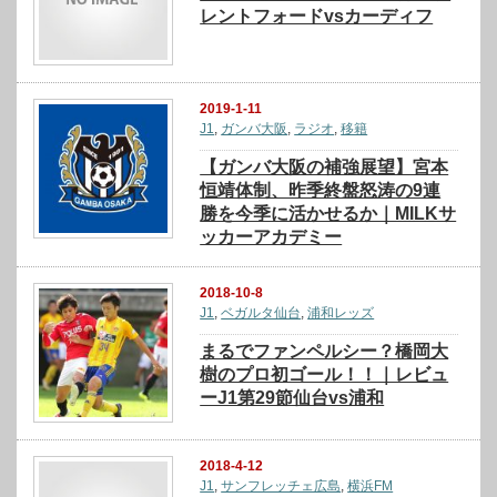
レントフォードvsカーディフ
2019-1-11
J1
,
ガンバ大阪
,
ラジオ
,
移籍
【ガンバ大阪の補強展望】宮本
恒靖体制、昨季終盤怒涛の9連
勝を今季に活かせるか｜MILKサ
ッカーアカデミー
2018-10-8
J1
,
ベガルタ仙台
,
浦和レッズ
まるでファンペルシー？橋岡大
樹のプロ初ゴール！！｜レビュ
ーJ1第29節仙台vs浦和
2018-4-12
J1
,
サンフレッチェ広島
,
横浜FM