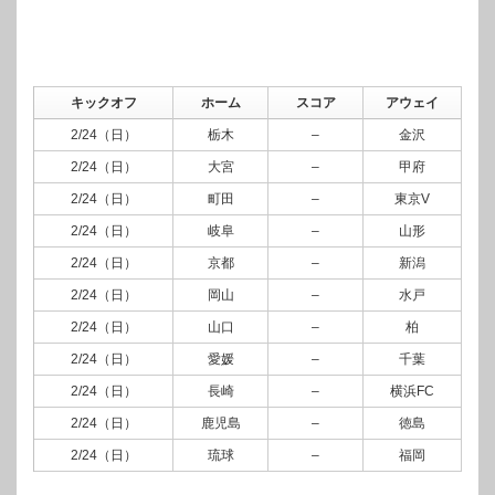
キックオフ
ホーム
スコア
アウェイ
2/24（日）
栃木
–
金沢
2/24（日）
大宮
–
甲府
2/24（日）
町田
–
東京V
2/24（日）
岐阜
–
山形
2/24（日）
京都
–
新潟
2/24（日）
岡山
–
水戸
2/24（日）
山口
–
柏
2/24（日）
愛媛
–
千葉
2/24（日）
長崎
–
横浜FC
2/24（日）
鹿児島
–
徳島
2/24（日）
琉球
–
福岡