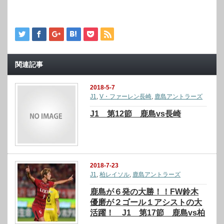
関連記事
2018-5-7
J1
,
V・ファーレン長崎
,
鹿島アントラーズ
J1 第12節 鹿島vs長崎
2018-7-23
J1
,
柏レイソル
,
鹿島アントラーズ
鹿島が６発の大勝！！FW鈴木
優磨が２ゴール１アシストの大
活躍！ J1 第17節 鹿島vs柏