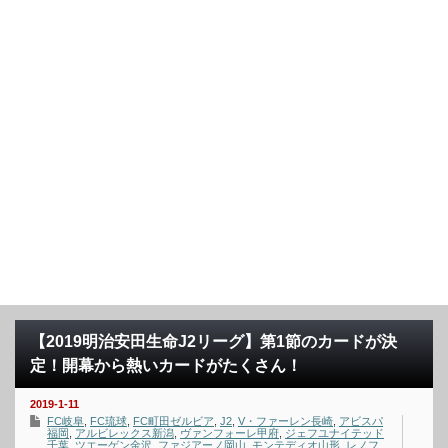
【2019明治安田生命J2リーグ】第1節のカードが決
定！開幕から熱いカードがたくさん！
2019-1-11
FC岐阜
,
FC琉球
,
FC町田ゼルビア
,
J2
,
V・ファーレン長崎
,
アビスパ
福岡
,
アルビレックス新潟
,
ヴァンフォーレ甲府
,
ジェフユナイテッド
千葉
,
ツエーゲン金沢
,
ファジアーノ岡山
,
モンテディオ山形
,
レノフ