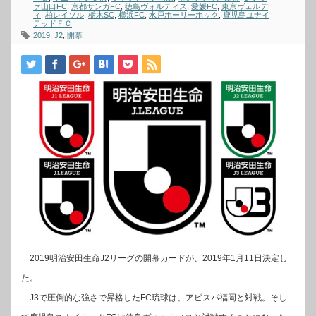
ァ山口FC
,
京都サンガFC
,
徳島ヴォルティス
,
愛媛FC
,
東京ヴェルデ
ィ
,
柏レイソル
,
栃木SC
,
横浜FC
,
水戸ホーリーホック
,
鹿児島ユナイ
テッドＦＣ
2019
,
J2
,
開幕
2019明治安田生命J2リーグの開幕カードが、2019年1月11日決定し
た。
J3で圧倒的な強さで昇格したFC琉球は、アビスパ福岡と対戦。そし