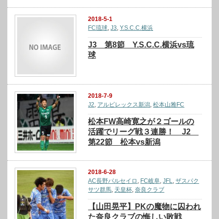
2018-5-1
FC琉球
,
J3
,
Y.S.C.C.横浜
J3 第8節 Y.S.C.C.横浜vs琉
球
2018-7-9
J2
,
アルビレックス新潟
,
松本山雅FC
松本FW高崎寛之が２ゴールの
活躍でリーグ戦３連勝！ J2
第22節 松本vs新潟
2018-6-28
AC長野パルセイロ
,
FC岐阜
,
JFL
,
ザスパク
サツ群馬
,
天皇杯
,
奈良クラブ
【山田晃平】PKの魔物に囚われ
た奈良クラブの悔しい敗戦