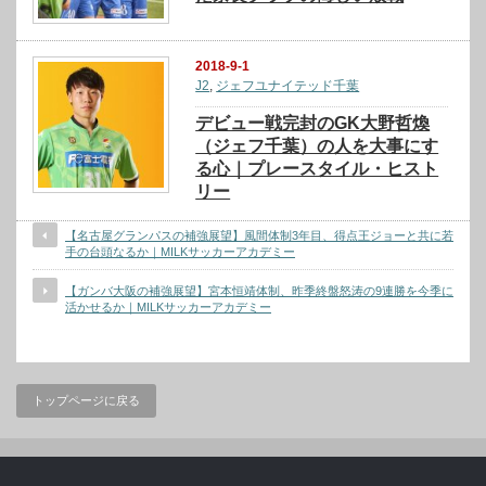
2018-9-1
J2
,
ジェフユナイテッド千葉
デビュー戦完封のGK大野哲煥
（ジェフ千葉）の人を大事にす
る心｜プレースタイル・ヒスト
リー
【名古屋グランパスの補強展望】風間体制3年目、得点王ジョーと共に若
手の台頭なるか｜MILKサッカーアカデミー
【ガンバ大阪の補強展望】宮本恒靖体制、昨季終盤怒涛の9連勝を今季に
活かせるか｜MILKサッカーアカデミー
トップページに戻る