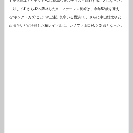
て鹿児島ユナイテッドFCは徳島ヴォルティスと対戦することになった。
対してJ1からJ2へ降格したV・ファーレン長崎は、今年52歳を迎え
る“キング・カズ”ことFW三浦知良率いる横浜FC。さらに中山雄太や安
西海斗などが移籍した柏レイソルは、レノファ山口FCと対戦となった。