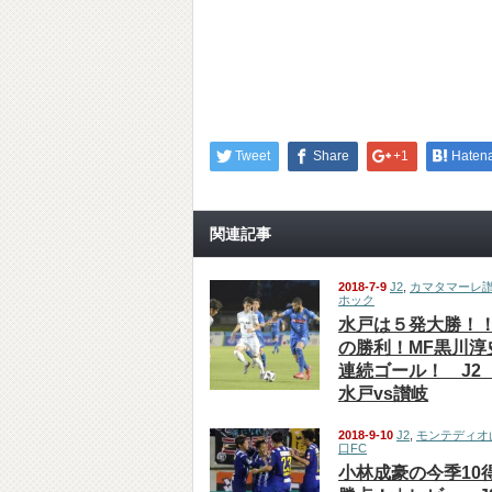
Tweet
Share
+1
Haten
関連記事
2018-7-9
J2
,
カマタマーレ
ホック
水戸は５発大勝！
の勝利！MF黒川淳
連続ゴール！ J2
水戸vs讃岐
2018-9-10
J2
,
モンテディオ
口FC
小林成豪の今季10