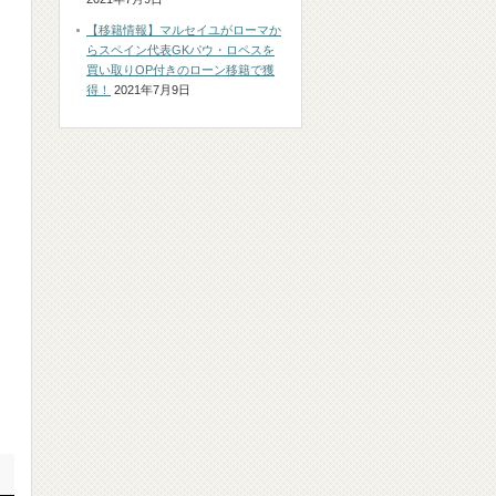
【移籍情報】マルセイユがローマか
らスペイン代表GKパウ・ロペスを
買い取りOP付きのローン移籍で獲
得！
2021年7月9日