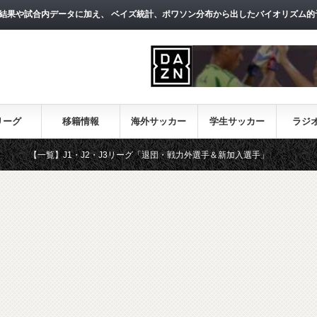
結果や試合内データに加え、 ベイズ統計、ポワソン分布から出したバイオリズム的
リーグ
移籍情報
海外サッカー
学生サッカー
ラジ
覧】J1・J2・J3リーグ「退団・戦力外選手＆新加入選手」
DAZN番