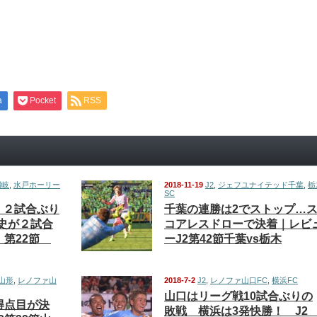
a
Pocket
RSS
讃岐
,
水戸ホーリー
2018-11-19
J2
,
ジェフユナイテッド千葉
,
栃
SC
！２試合ぶり
千葉の連勝は2でストップ…
史が２試合
コアレスドローで決着｜レビ
 第22節
ーJ2第42節千葉vs栃木
山形
,
レノファ山
2018-7-2
J2
,
レノファ山口FC
,
横浜FC
山口はリーグ戦10試合ぶりの
得点目が決
敗戦 横浜は3発快勝！ J