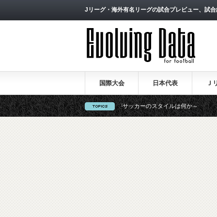
Jリーグ・海外有名リーグの試合プレビュー、試合
国際大会
日本代表
Ｊ
表の戦術論（１）～西野朗新監督がサッカーのスタイルは何か～
【一