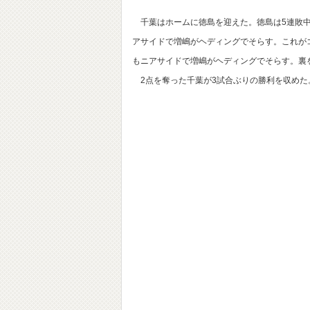
千葉はホームに徳島を迎えた。徳島は5連敗中
アサイドで増嶋がヘディングでそらす。これが
もニアサイドで増嶋がヘディングでそらす。裏
2点を奪った千葉が3試合ぶりの勝利を収めた