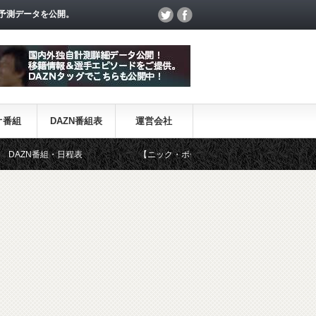
予測データを公開。
オ番組
DAZN番組表
運営会社
組・日程表
【ニック・ポープ】元8部GK、イングランド代表に初選出 