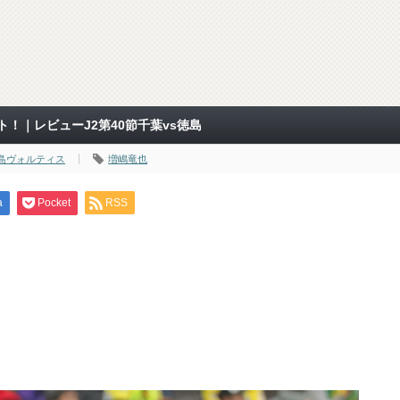
！｜レビューJ2第40節千葉vs徳島
島ヴォルティス
増嶋竜也
a
Pocket
RSS