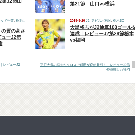
2第32節山
第21節 山口vs横浜
テッド千葉
,
松本山
2018-8-20
J2
,
アビスパ福岡
,
栃木SC
大黒将志がJ2通算100ゴール
」の質の高さ
達成｜レビューJ2第29節栃木
ューJ2第
vs福岡
雅
｜レビューJ2
平戸太貴の鮮やかクロスで町田が逆転勝利！｜レビューJ2第
40節町田vs福岡