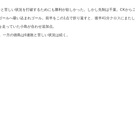
と苦しい状況を打破するためにも勝利が欲しかった。しかし先制は千葉。CKから
ゴールへ吸い込まれゴール。前半をこの1点で折り返すと、後半41分クロスにまた
を走っていた小島が合わせ追加点。
。一方の徳島は6連敗と苦しい状況は続く。