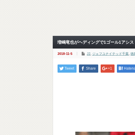
増嶋竜也がヘディングで1ゴール1アシスト
2018-11-5
J2
,
ジェフユナイテッド千葉
,
徳
Tweet
Share
+1
Haten