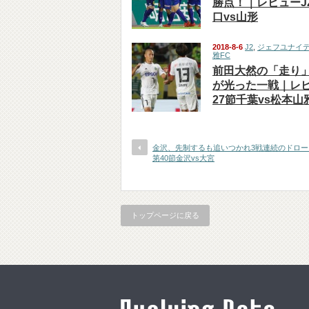
勝点！｜レビューJ
口vs山形
2018-8-6
J2
,
ジェフユナイ
雅FC
前田大然の「走り
が光った一戦｜レビ
27節千葉vs松本山
金沢、先制するも追いつかれ3戦連続のドロー
第40節金沢vs大宮
トップページに戻る