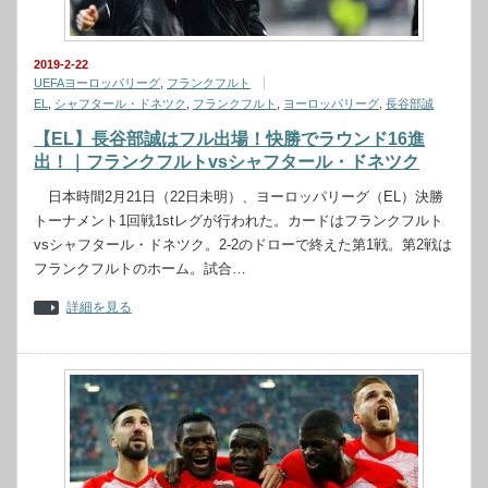
2019-2-22
UEFAヨーロッパリーグ
,
フランクフルト
EL
,
シャフタール・ドネツク
,
フランクフルト
,
ヨーロッパリーグ
,
長谷部誠
【EL】長谷部誠はフル出場！快勝でラウンド16進
出！｜フランクフルトvsシャフタール・ドネツク
日本時間2月21日（22日未明）、ヨーロッパリーグ（EL）決勝
トーナメント1回戦1stレグが行われた。カードはフランクフルト
vsシャフタール・ドネツク。2-2のドローで終えた第1戦。第2戦は
フランクフルトのホーム。試合…
詳細を見る