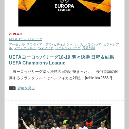
2019-4-9
UEFAヨーロッパリーグ
アーセナル
,
スラヴィア・プラハ
,
チェルシー
,
ナポリ
,
バレンシア
,
ビジャレア
ル
,
フランクフルト
,
ベンフィカ
,
ヨーロッパリーグ
,
長谷部誠
UEFAヨーロッパリーグ18-19 準々決勝 日程＆結果
UEFA Champions League
ヨーロッパリーグ準々決勝の日程が決まった。 長谷部誠の所
属するフランクフルトはベンフィカと対戦。 [table id=2533 /] …
詳細を見る