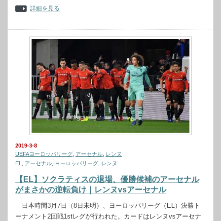
詳細を見る
2019-3-8
UEFAヨーロッパリーグ
,
アーセナル
,
レンヌ
EL
,
アーセナル
,
ヨーロッパリーグ
,
レンヌ
【EL】ソクラティスの退場、優勝候補のアーセナル
がまさかの逆転負け｜レンヌvsアーセナル
日本時間3月7日（8日未明）、ヨーロッパリーグ（EL）決勝ト
ーナメント2回戦1stレグが行われた。カードはレンヌvsアーセナ