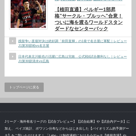
【植田直通】ベルギー1部昇
格”サークル・ブルッヘ”合意！
ついに海を渡るワールドスタン
ダードなセンターバック
残留争い直接対決は絶好調「前田直輝」の1発で名古屋に軍配｜レビュー
J1第30節柏vs名古屋
日本代表北川航也の活躍に広島は完敗…公式戦6試合勝利なし｜レビュー
J1第30節清水vs広島
トップページに戻る
Jリーグ・海外有名リーグの【試合プレビュー】【試合結果】や【試合内データ】に
加え、 ベイズ統計、ポワソン分布などからはじき出した【バイオリズム的予測デー
タ】をご覧いただけます！ 「Labo」は制作過程における小データ【移籍市場】や