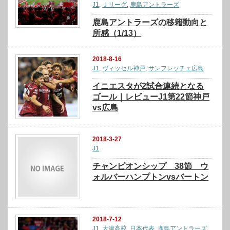
J1
,
Ｊリーグ
,
鹿島アントラーズ
鹿島アントラーズの移籍動向と
所感（1/13）
2018-8-16
J1
,
ヴィッセル神戸
,
サンフレッチェ広島
イニエスタが2試合連続となる
ゴール｜レビューJ1第22節神戸
vs広島
2018-3-27
J1
チャンピオンシップ 38節 ウ
ォルバーハンプトンvsバートン
2018-7-12
J1
,
大津高校
,
日本代表
,
鹿島アントラーズ