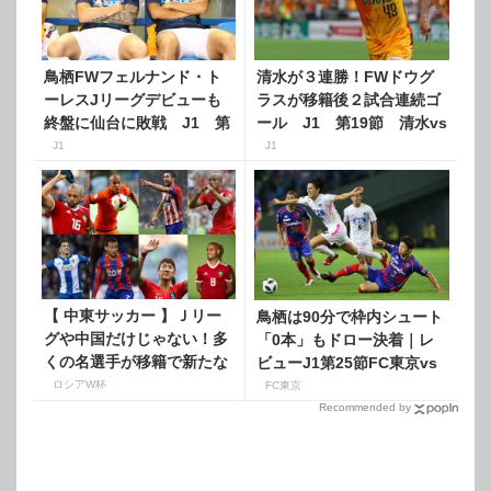
鳥栖FWフェルナンド・ト
清水が３連勝！FWドウグ
ーレスJリーグデビューも
ラスが移籍後２試合連続ゴ
終盤に仙台に敗戦 J1 第
ール J1 第19節 清水vs
17節 鳥栖vs仙台
鳥栖
J1
J1
【 中東サッカー 】Ｊリー
鳥栖は90分で枠内シュート
グや中国だけじゃない！多
「0本」もドロー決着｜レ
くの名選手が移籍で新たな
ビューJ1第25節FC東京vs
トレンド確立か！
鳥栖
ロシアW杯
FC東京
Recommended by