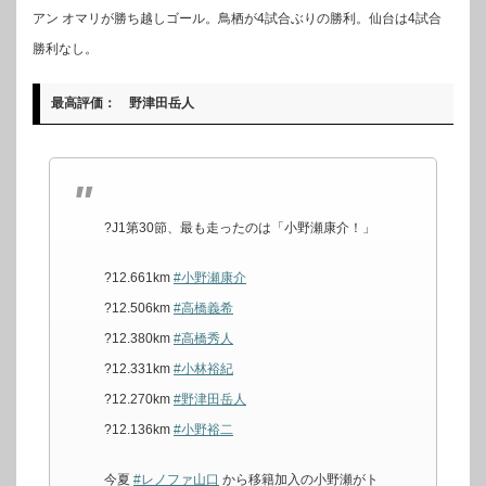
アン オマリが勝ち越しゴール。鳥栖が4試合ぶりの勝利。仙台は4試合
勝利なし。
最高評価： 野津田岳人
?J1第30節、最も走ったのは「小野瀬康介！」
?12.661km
#小野瀬康介
?12.506km
#高橋義希
?12.380km
#高橋秀人
?12.331km
#小林裕紀
?12.270km
#野津田岳人
?12.136km
#小野裕二
今夏
#レノファ山口
から移籍加入の小野瀬がト