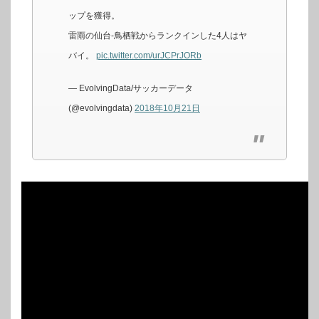
ップを獲得。
雷雨の仙台-鳥栖戦からランクインした4人はヤ
バイ。
pic.twitter.com/urJCPrJORb
— EvolvingData/サッカーデータ
(@evolvingdata)
2018年10月21日