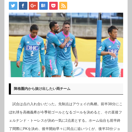
降格圏内から抜け出したい両チーム
試合は点の入れ合いだった。先制点はアウェイの鳥栖。前半38分にこ
ぼれ球を高橋義希が今季初ゴールとなるゴールを決めると、その直後フ
ェルナンド・トーレスが決め一気に2点差とする。ホーム仙台も前半終
了間際にPKを決め、後半開始早々に同点に追いつくが、後半33分ジョ