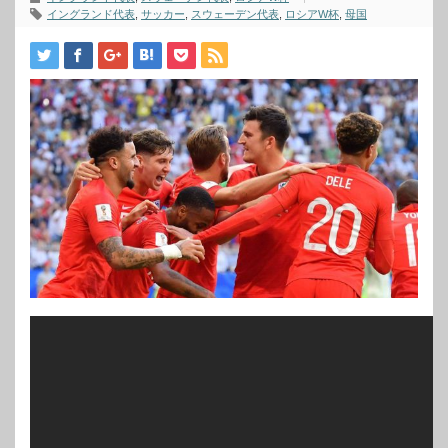
イングランド代表
,
サッカー
,
スウェーデン代表
,
ロシアW杯
,
母国