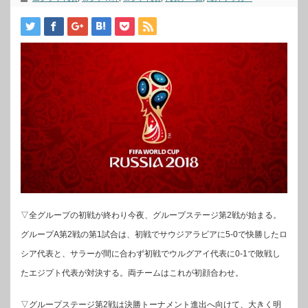
▽全グループの初戦が終わり今夜、グループステージ第2戦が始まる。
グループA第2戦の第1試合は、初戦でサウジアラビアに5-0で快勝したロ
シア代表と、サラーが間に合わず初戦でウルグアイ代表に0-1で敗戦し
たエジプト代表が対決する。両チームはこれが初顔合わせ。
▽グループステージ第2戦は決勝トーナメント進出へ向けて、大きく明