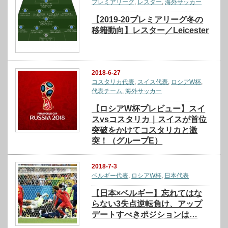
プレミアリーグ
,
レスター
,
海外サッカー
【2019-20プレミアリーグ冬の
移籍動向】レスター／Leicester
2018-6-27
コスタリカ代表
,
スイス代表
,
ロシアW杯
,
代表チーム
,
海外サッカー
【ロシアW杯プレビュー】スイ
スvsコスタリカ｜スイスが首位
突破をかけてコスタリカと激
突！（グループE）
2018-7-3
ベルギー代表
,
ロシアW杯
,
日本代表
【日本×ベルギー】忘れてはな
らない3失点逆転負け、アップ
デートすべきポジションは…