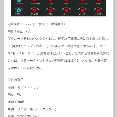
▽負傷者：モハメド・サラー（練習復帰）
▽出場停止：なし
▽グループ初戦のウルグアイ戦は、後半終了間際に先制点を献上し惜し
くも敗れたエジプト代表。そのウルグアイ戦と大きく違うのは、”エー
ス”モハメド・サラーが先発濃厚だということ。この試合で勝利を収めな
ければ、決勝トーナメント進出の可能性はほぼ「0」となる。全身全霊
をかけてこの試合に挑む。
▽注目選手
名前：モハメド・サラー
Pos：FW
年齢：26歳
所属：リバプール（イングランド）
代表：57試合33ゴール