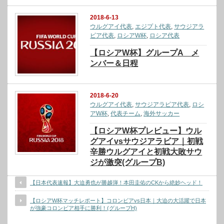
2018-6-13
ウルグアイ代表
,
エジプト代表
,
サウジアラ
ビア代表
,
ロシアW杯
,
ロシア代表
【ロシアW杯】グループA メ
ンバー＆日程
2018-6-20
ウルグアイ代表
,
サウジアラビア代表
,
ロシ
アW杯
,
代表チーム
,
海外サッカー
【ロシアW杯プレビュー】ウル
グアイvsサウジアラビア｜初戦
辛勝ウルグアイと初戦大敗サウ
ジが激突(グループB)
【日本代表速報】大迫勇也が勝越弾！本田圭佑のCKから絶妙ヘッド！
【ロシアW杯マッチレポート】コロンビアvs日本｜大迫の大活躍で日本
が強豪コロンビア相手に勝利！(グループH)