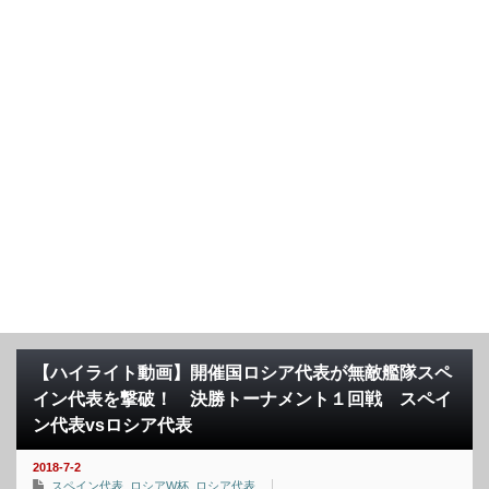
【ハイライト動画】開催国ロシア代表が無敵艦隊スペ
イン代表を撃破！ 決勝トーナメント１回戦 スペイ
ン代表vsロシア代表
2018-7-2
スペイン代表
,
ロシアW杯
,
ロシア代表