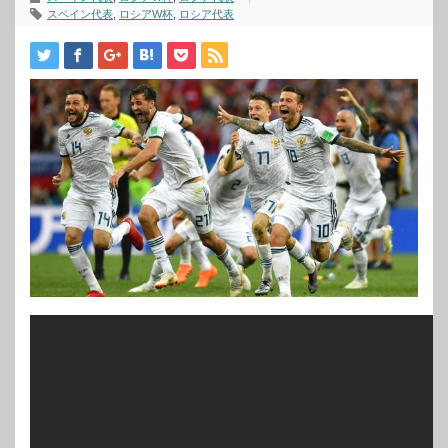
スペイン代表
,
ロシアW杯
,
ロシア代表