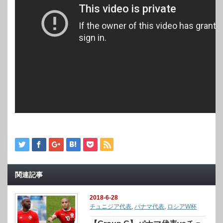
関連記事
2018-6-28
チュニジア代表
,
パナマ代表
,
ロシアW杯