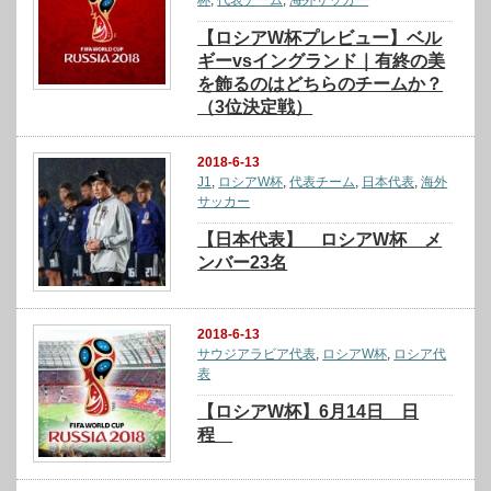
杯
,
代表チーム
,
海外サッカー
【ロシアW杯プレビュー】ベル
ギーvsイングランド｜有終の美
を飾るのはどちらのチームか？
（3位決定戦）
2018-6-13
J1
,
ロシアW杯
,
代表チーム
,
日本代表
,
海外
サッカー
【日本代表】 ロシアW杯 メ
ンバー23名
2018-6-13
サウジアラビア代表
,
ロシアW杯
,
ロシア代
表
【ロシアW杯】6月14日 日
程