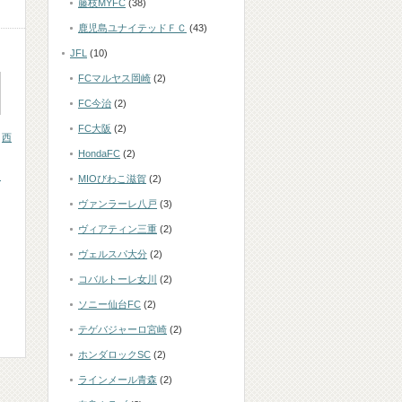
藤枝MYFC
(38)
鹿児島ユナイテッドＦＣ
(43)
JFL
(10)
FCマルヤス岡崎
(2)
FC今治
(2)
FC大阪
(2)
,
西
HondaFC
(2)
ク
MIOびわこ滋賀
(2)
ヴァンラーレ八戸
(3)
ヴィアティン三重
(2)
ヴェルスパ大分
(2)
コバルトーレ女川
(2)
ソニー仙台FC
(2)
テゲバジャーロ宮崎
(2)
ホンダロックSC
(2)
ラインメール青森
(2)