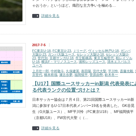
ゃおうか」というほど。熾烈な主力争いを極める…
詳細を見る
2017-7-5
FC東京U-18
,
FC東京U-23
,
Ｊリーグ
,
ヴィッセル神戸U-18
,
ガンバ
大阪U-23
,
ガンバ大阪ユース
,
セレッソ大阪U-18
,
セレッソ大阪U-
23
,
世代別
,
京都サンガU-18
,
市立船橋高
,
東京五輪世代
,
柏レイソル
U-18
,
横浜F・マリノスユース
,
浦和レッズユース
,
清水エスパルス
ユース
上月壮一郎
,
中村敬斗
,
久保建英
,
喜田陽
,
宮代大聖
,
平川怜
,
斎藤光毅
,
京世代
,
橋本柊哉
,
瀬古歩夢
,
福岡慎平
,
菅原由勢
,
鈴木冬一
【U17】国際ユースサッカーin新潟 代表発表に
る代表ランクの位置づけとは？
日本サッカー協会は７月４日、第21回国際ユースサッカーin新
潟に参加するU-17日本代表メンバー19名を発表した。 GK谷晃
生（G大阪ユース）、MF平川怜（FC東京U18）、MF福岡慎平
（京都U18）、FW宮代大聖（（…
詳細を見る