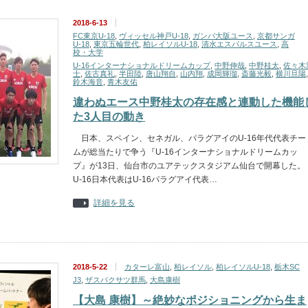
2018-6-13
FC東京U-18
,
ヴィッセル神戸U-18
,
ガンバ大阪ユース
,
京都サンガ
U-18
,
東京五輪世代
,
柏レイソルU-18
,
清水エスパルスユース
,
高
校・大学
U-16インターナショナルドリームカップ
,
中野伸哉
,
中野桂太
,
佐々木
士
,
佐古真礼
,
半田陸
,
唐山翔自
,
山内翔
,
成岡輝瑠
,
斎藤光毅
,
横川旦陽
,
鈴木海音
,
青木友佑
違わぬエース中野桂太の存在感と連動した機能
た3人目の動き
日本、スペイン、セネガル、パラグアイのU-16年代代表チー
ムが総当たりで争う『U-16インターナショナルドリームカッ
プ』が13日、仙台市のユアテックスタジアム仙台で開幕した。
U-16日本代表はU-16パラグアイ代表…
詳細を見る
2018-5-22
カターレ富山
,
柏レイソル
,
柏レイソルU-18
,
栃木SC
J3
,
ザスパクサツ群馬
,
大島康樹
【大島 康樹】～絶妙なポジショニングから生ま