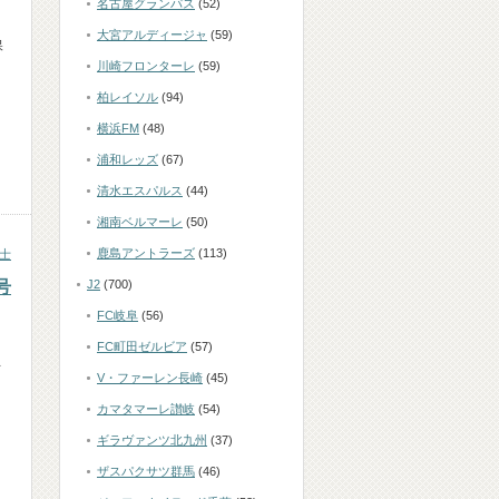
名古屋グランパス
(52)
大宮アルディージャ
(59)
保
川崎フロンターレ
(59)
柏レイソル
(94)
横浜FM
(48)
浦和レッズ
(67)
清水エスパルス
(44)
湘南ベルマーレ
(50)
鹿島アントラーズ
(113)
士
号
J2
(700)
FC岐阜
(56)
FC町田ゼルビア
(57)
断
V・ファーレン長崎
(45)
カマタマーレ讃岐
(54)
ギラヴァンツ北九州
(37)
ザスパクサツ群馬
(46)