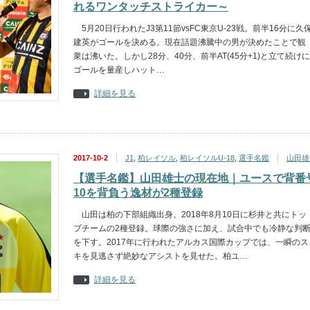
れるワンタッチストライカー～
5月20日行われたJ3第11節vsFC東京U-23戦。前半16分に久
建英がゴールを決める。現在話題沸騰中の男が決めたことで観
衆は沸いた。しかし28分、40分、前半AT(45分+1)と立て続けに
ゴールを量産しハット…
詳細を見る
2017-10-2
J1
,
柏レイソル
,
柏レイソルU-18
,
選手名鑑
山田雄
【選手名鑑】山田雄士の現在地｜ユースで背番
10を背負う逸材が2種登録
山田は柏の下部組織出身。2018年8月10日に杉井と共にトッ
プチームの2種登録。球際の強さに加え、試合中でも冷静な判
を下す。2017年に行われたアルカス国際カップでは、一瞬のス
キを見逃さず絶妙なアシストを見せた。柏ユ…
詳細を見る