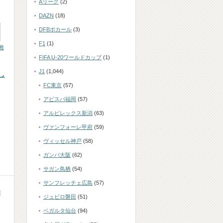
Aリーグ
(2)
DAZN
(18)
DFBポカール
(3)
F1
(1)
雅
FIFA U-20ワールドカップ
(1)
J1
(1,044)
し
FC東京
(57)
アビスパ福岡
(57)
アルビレックス新潟
(63)
ヴァンフォーレ甲府
(59)
ヴィッセル神戸
(58)
ガンバ大阪
(62)
サガン鳥栖
(54)
サンフレッチェ広島
(57)
ジュビロ磐田
(51)
ベガルタ仙台
(94)