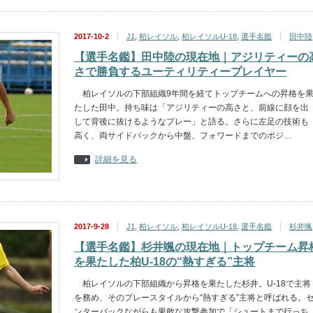
2017-10-2
J1
,
柏レイソル
,
柏レイソルU-18
,
選手名鑑
田中陸
【選手名鑑】田中陸の現在地｜アジリティーの
さで勝負するユーティリティープレイヤー
柏レイソルの下部組織9年間を経てトップチームへの昇格を
たした田中。持ち味は「アジリティーの高さと、前線に顔を出
して背後に抜けるようなプレー」と語る。さらに左足の技術も
高く、両サイドバックから中盤、フォワードまでのポジ…
詳細を見る
2017-9-28
J1
,
柏レイソル
,
柏レイソルU-18
,
選手名鑑
杉井颯
【選手名鑑】杉井颯の現在地｜トップチーム昇
を果たした柏U-18の“熱すぎる”主将
柏レイソルの下部組織から昇格を果たした杉井。U-18で主将
を務め、そのプレースタイルから“熱すぎる”主将と呼ばれる。
ンターバックながらも果敢な攻撃参加で「シュートまで行っち