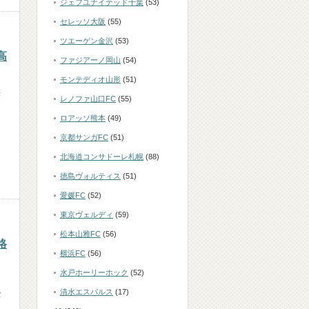
ジェフユナイテッド千葉
(53)
セレッソ大阪
(55)
ツエーゲン金沢
(53)
高
ファジアーノ岡山
(54)
モンテディオ山形
(51)
果
レノファ山口FC
(55)
ロアッソ熊本
(49)
京都サンガFC
(51)
北海道コンサドーレ札幌
(88)
徳島ヴォルティス
(51)
愛媛FC
(52)
東京ヴェルディ
(59)
松本山雅FC
(56)
格
横浜FC
(56)
水戸ホーリーホック
(52)
清水エスパルス
(17)
セ