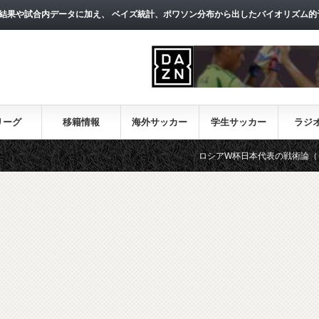
結果や試合内データに加え、 ベイズ統計、ポワソン分布から出したバイオリズム的
リーグ
移籍情報
海外サッカー
学生サッカー
ラジ
ロシアW杯日本代表の戦術論（１）～西野朗新