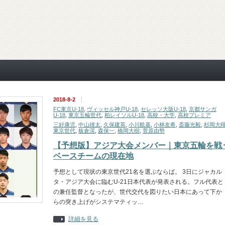
2018-8-2
FC東京U-18
,
ヴィッセル神戸U-18
,
セレッソ大阪U-18
,
京都サンガ
U-18
,
東京五輪世代
,
柏レイソルU-18
,
高校・大学
,
高校プレミア
三好康児
,
中山雄太
,
久保建英
,
小川航基
,
小林友希
,
斎藤光毅
,
杉岡大
東京世代
,
板倉滉
,
森保一
,
橋岡大樹
,
菅原由勢
【予想版】アジア大会メンバー｜東京五輪を戦
ベースチームの現在地
予想として現状の東京世代21名を選ぶならば。 3日にジャカル
タ・アジア大会に臨むU-21日本代表が発表される。フル代表と
の兼任監督となったが、世代交代を図りたい日本にあって下か
らの突き上げがシステマティッ…
詳細を見る