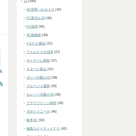
J3
(349)
AC長野パルセイロ
(42)
FC東京U-23
(40)
FC琉球
(45)
SC相模原
(40)
Y.S.C.C.横浜
(37)
アスルクラロ沼津
(27)
ガイナーレ鳥取
(37)
カターレ富山
(41)
東
ガンバ大阪U-23
(38)
み
グルージャ盛岡
(39)
セレッソ大阪U-23
(39)
ブラウブリッツ秋田
(36)
大分トリニータ
(46)
栃木SC
(52)
福島ユナイテッドＦＣ
(42)