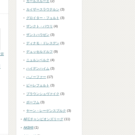
カールスルーエ
(2)
カイザースラウテルン
(3)
グロイター・フュルト
(3)
ザンクト・パウリ
(4)
ザントハウゼン
(3)
ディナモ・ドレスデン
(3)
デュッセルドルフ
(9)
大宮
ニュルンベルク
(4)
田
ハイデンハイム
(3)
ハノーファー
(17)
ビーレフェルト
(3)
ブラウンシュヴァイク
(3)
ロ
ボーフム
(3)
ヤーン・レーゲンスブルク
(3)
AFCチャンピオンズリーグ
(11)
AKB48
(1)