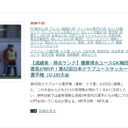
2018-7-22
FC東京U-18
,
アビスパ福岡U-18
,
ヴィッセル神戸U-18
,
ガンバ大阪
ユース
,
サンフレッチェ広島ユース
,
セレッソ大阪U-18
,
世代別
,
京
都サンガU-18
,
全体まとめ
,
大宮アルディージャユース
,
日本代表
,
東京五輪世代
,
柏レイソルU-18
,
横浜F・マリノスユース
,
浦和レッ
ズユース
,
清水エスパルスユース
,
高校・大学
,
高校プレミア
,
鹿島
アントラーズユース
クラブユース選手権
,
クラ選
,
ユース
,
三好斗真
,
原田烈志
,
吉永昇偉
,
ユース
,
宮代大聖
,
森海渡
,
池高暢希
,
清水ユース
【成績表・得点ランク】優勝清水ユースGK梅
透吾がMVP！第42回日本クラブユースサッカー
選手権（U-18)大会
第42回クラブユース選手権（通称：クラ選）が22日に開幕し
た。この大会からどれだけの有望株が現れてくるかに注目した
い。例年比較では超有望株な高校3年世代の選手たちが既にプ
の門を叩いている点が異なる。MF平川怜・MF久保…
詳細を見る