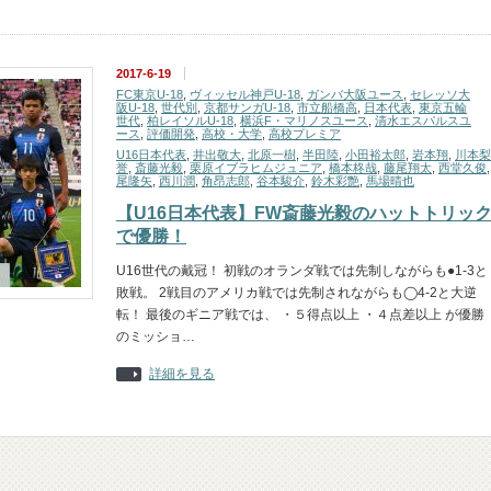
2017-6-19
FC東京U-18
,
ヴィッセル神戸U-18
,
ガンバ大阪ユース
,
セレッソ大
阪U-18
,
世代別
,
京都サンガU-18
,
市立船橋高
,
日本代表
,
東京五輪
世代
,
柏レイソルU-18
,
横浜F・マリノスユース
,
清水エスパルスユ
ース
,
評価開発
,
高校・大学
,
高校プレミア
U16日本代表
,
井出敬大
,
北原一樹
,
半田陸
,
小田裕太郎
,
岩本翔
,
川本梨
誉
,
斎藤光毅
,
栗原イブラヒムジュニア
,
橋本柊哉
,
藤尾翔太
,
西堂久俊
尾隆矢
,
西川潤
,
角昂志郎
,
谷本駿介
,
鈴木彩艶
,
馬場晴也
【U16日本代表】FW斎藤光毅のハットトリッ
で優勝！
U16世代の戴冠！ 初戦のオランダ戦では先制しながらも●1-3と
敗戦。 2戦目のアメリカ戦では先制されながらも◯4-2と大逆
転！ 最後のギニア戦では、 ・５得点以上 ・４点差以上 が優勝
のミッショ…
詳細を見る