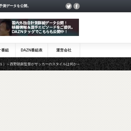
予測データを公開。
オ番組
DAZN番組表
運営会社
監督がサッカーのスタイルは何か～
【一覧】J1・J2・J3リーグ「退