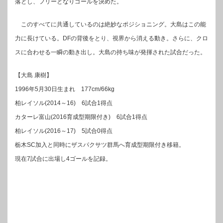
落とし、フリーとなりゴールを決めた。
このすべてに共通しているのは絶妙なポジショニング。大島はこの能
力に長けている。DFの背後をとり、視界から消える動き。さらに、クロ
スに合わせる一瞬の動き出し。大島の持ち味が発揮された試合だった。
【大島 康樹】
1996年5月30日生まれ 177cm/66kg
柏レイソル(2014～16) 6試合1得点
カターレ富山(2016育成型期限付き) 6試合1得点
柏レイソル(2016～17) 5試合0得点
栃木SC加入と同時にザスパクサツ群馬へ育成型期限付き移籍。
現在7試合に出場し4ゴールを記録。