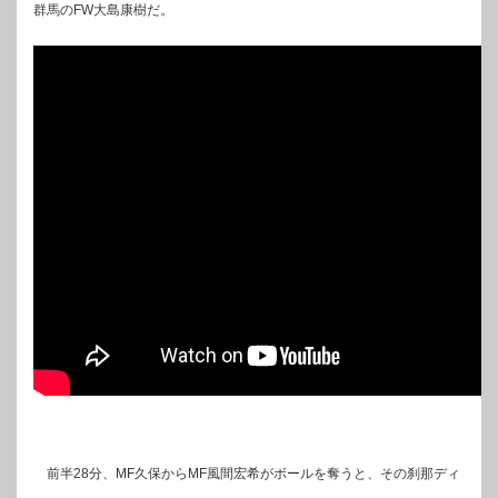
群馬のFW大島康樹だ。
前半28分、MF久保からMF風間宏希がボールを奪うと、その刹那ディ