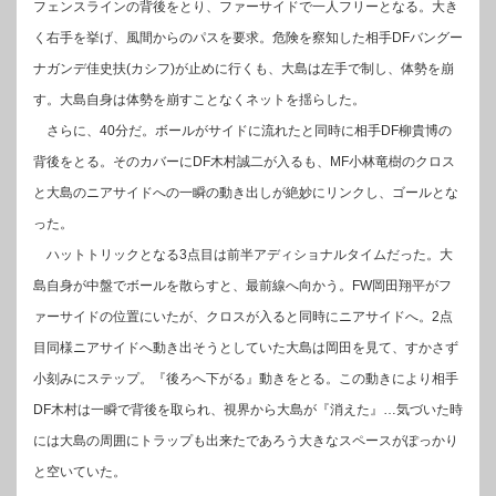
フェンスラインの背後をとり、ファーサイドで一人フリーとなる。大き
く右手を挙げ、風間からのパスを要求。危険を察知した相手DFバングー
ナガンデ佳史扶(カシフ)が止めに行くも、大島は左手で制し、体勢を崩
す。大島自身は体勢を崩すことなくネットを揺らした。
さらに、40分だ。ボールがサイドに流れたと同時に相手DF柳貴博の
背後をとる。そのカバーにDF木村誠二が入るも、MF小林竜樹のクロス
と大島のニアサイドへの一瞬の動き出しが絶妙にリンクし、ゴールとな
った。
ハットトリックとなる3点目は前半アディショナルタイムだった。大
島自身が中盤でボールを散らすと、最前線へ向かう。FW岡田翔平がフ
ァーサイドの位置にいたが、クロスが入ると同時にニアサイドへ。2点
目同様ニアサイドへ動き出そうとしていた大島は岡田を見て、すかさず
小刻みにステップ。『後ろへ下がる』動きをとる。この動きにより相手
DF木村は一瞬で背後を取られ、視界から大島が『消えた』…気づいた時
には大島の周囲にトラップも出来たであろう大きなスペースがぽっかり
と空いていた。