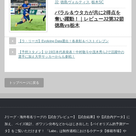
J2
,
徳島ヴォルティス
,
栃木SC
バラル＆ウタカが共に2得点を
奪い躍動！｜レビューJ2第32節
徳島vs栃木
【ラ・リーガ】Evolving Data選出！各表彰＆ベストイレブン
【予想スタメン】U-19日本代表発表！中村敬斗や茂木秀らJで活躍中の
選手に加え大学サッカーからも参戦！
トップページに戻る
Jリーグ・海外有名リーグの【試合プレビュー】【試合結果】や【試合内データ】に
加え、 ベイズ統計、ポワソン分布などからはじき出した【バイオリズム的予測デー
タ】をご覧いただけます！ 「Labo」は制作過程における小データ【移籍市場】や