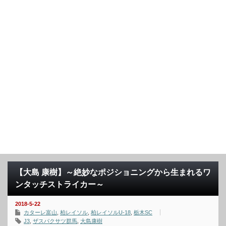
【大島 康樹】～絶妙なポジショニングから生まれるワ
ンタッチストライカー～
2018-5-22
カターレ富山
,
柏レイソル
,
柏レイソルU-18
,
栃木SC
J3
,
ザスパクサツ群馬
,
大島康樹