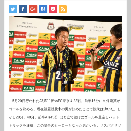
5月20日行われたJ3第11節vsFC東京U-23戦。前半16分に久保建英が
ゴールを決める。現在話題沸騰中の男が決めたことで観衆は沸いた。し
かし28分、40分、前半AT(45分+1)と立て続けにゴールを量産しハット
トリックを達成、この試合のヒーローとなった男がいる。ザスパクサツ