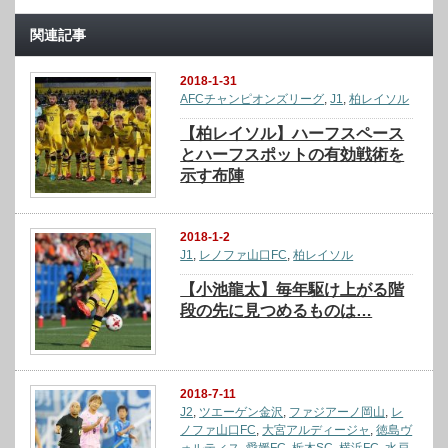
関連記事
2018-1-31
AFCチャンピオンズリーグ
,
J1
,
柏レイソル
【柏レイソル】ハーフスペース
とハーフスポットの有効戦術を
示す布陣
2018-1-2
J1
,
レノファ山口FC
,
柏レイソル
【小池龍太】毎年駆け上がる階
段の先に見つめるものは…
2018-7-11
J2
,
ツエーゲン金沢
,
ファジアーノ岡山
,
レ
ノファ山口FC
,
大宮アルディージャ
,
徳島ヴ
ォルティス
,
愛媛FC
,
栃木SC
,
横浜FC
,
水戸