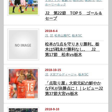
ホーリーホック
J2 第22節 TOP５ ゴール＆
セーブ
2018-6-4
J1
,
J2
,
松本山雅FC
,
栃木SC
松本が1点を守りきり勝利。栃
木は5戦未だ勝利なし。 J2
第17節 松本vs栃木
2018-10-15
J2
,
大宮アルディージャ
,
栃木SC
「点取り屋」大前元紀の鮮やか
なFKが決勝点に！｜レビューJ2
第37節大宮vs栃木
2018-9-10