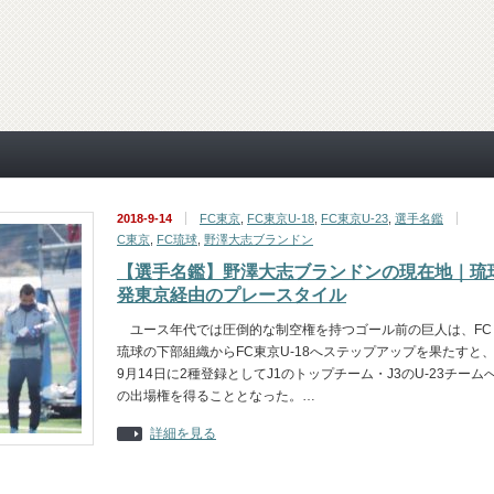
2018-9-14
FC東京
,
FC東京U-18
,
FC東京U-23
,
選手名鑑
C東京
,
FC琉球
,
野澤大志ブランドン
【選手名鑑】野澤大志ブランドンの現在地｜琉
発東京経由のプレースタイル
ユース年代では圧倒的な制空権を持つゴール前の巨人は、FC
琉球の下部組織からFC東京U-18へステップアップを果たすと
9月14日に2種登録としてJ1のトップチーム・J3のU-23チーム
の出場権を得ることとなった。…
詳細を見る