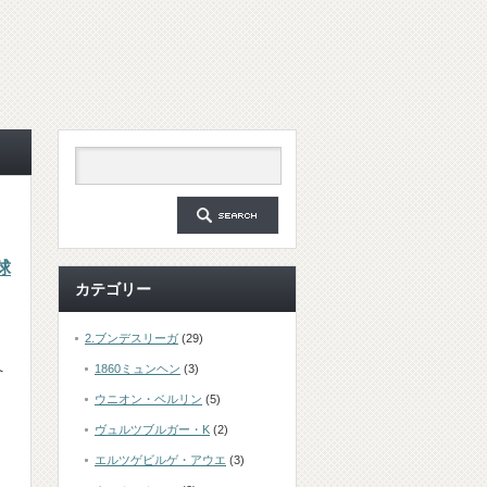
球
カテゴリー
2.ブンデスリーガ
(29)
、
へ
1860ミュンヘン
(3)
ウニオン・ベルリン
(5)
ヴュルツブルガー・K
(2)
エルツゲビルゲ・アウエ
(3)