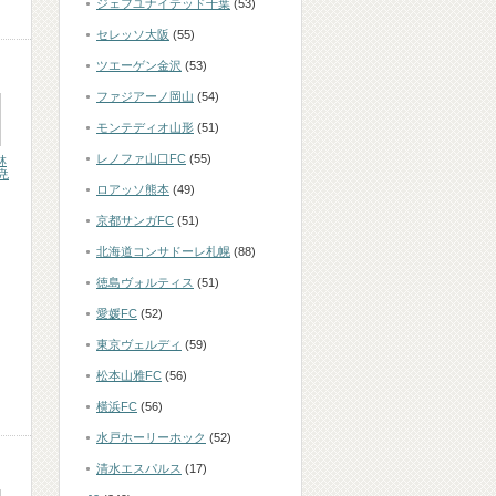
ジェフユナイテッド千葉
(53)
セレッソ大阪
(55)
ツエーゲン金沢
(53)
ファジアーノ岡山
(54)
モンテディオ山形
(51)
レノファ山口FC
(55)
林
尭
ロアッソ熊本
(49)
京都サンガFC
(51)
北海道コンサドーレ札幌
(88)
徳島ヴォルティス
(51)
愛媛FC
(52)
東京ヴェルディ
(59)
松本山雅FC
(56)
横浜FC
(56)
水戸ホーリーホック
(52)
清水エスパルス
(17)