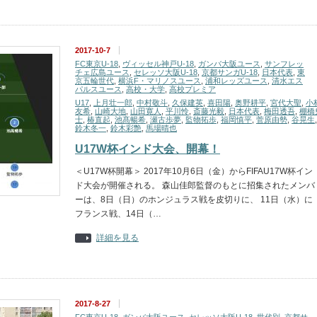
2017-10-7
FC東京U-18
,
ヴィッセル神戸U-18
,
ガンバ大阪ユース
,
サンフレッ
チェ広島ユース
,
セレッソ大阪U-18
,
京都サンガU-18
,
日本代表
,
東
京五輪世代
,
横浜F・マリノスユース
,
浦和レッズユース
,
清水エス
パルスユース
,
高校・大学
,
高校プレミア
U17
,
上月壮一郎
,
中村敬斗
,
久保建英
,
喜田陽
,
奥野耕平
,
宮代大聖
,
小
友希
,
山崎大地
,
山田寛人
,
平川怜
,
斎藤光毅
,
日本代表
,
梅田透吾
,
棚橋
士
,
椿直起
,
池髙暢希
,
瀬古歩夢
,
監物拓歩
,
福岡慎平
,
菅原由勢
,
谷晃生
,
鈴木冬一
,
鈴木彩艶
,
馬場晴也
U17W杯インド大会、開幕！
＜U17W杯開幕＞ 2017年10月6日（金）からFIFAU17W杯イン
ド大会が開催される。 森山佳郎監督のもとに招集されたメンバ
ーは、8日（日）のホンジュラス戦を皮切りに、 11日（水）に
フランス戦、14日（…
詳細を見る
2017-8-27