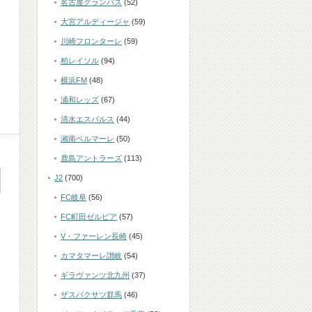
名古屋グランパス
(52)
大宮アルディージャ
(59)
川崎フロンターレ
(59)
柏レイソル
(94)
横浜FM
(48)
浦和レッズ
(67)
清水エスパルス
(44)
湘南ベルマーレ
(50)
鹿島アントラーズ
(113)
J2
(700)
FC岐阜
(56)
FC町田ゼルビア
(57)
V・ファーレン長崎
(45)
カマタマーレ讃岐
(54)
ギラヴァンツ北九州
(37)
ザスパクサツ群馬
(46)