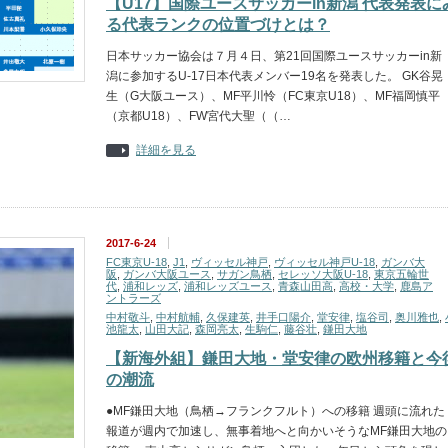
【U17】国際ユースサッカーin新潟 代表発表に
る代表ランクの位置づけとは？
日本サッカー協会は７月４日、第21回国際ユースサッカーin新
潟に参加するU-17日本代表メンバー19名を発表した。 GK谷晃
生（G大阪ユース）、MF平川怜（FC東京U18）、MF福岡慎平
（京都U18）、FW宮代大聖（（…
詳細を見る
2017-6-24
FC東京U-18
,
J1
,
ヴィッセル神戸
,
ヴィッセル神戸U-18
,
ガンバ大
阪
,
ガンバ大阪ユース
,
サガン鳥栖
,
セレッソ大阪U-18
,
東京五輪世
代
,
浦和レッズ
,
浦和レッズユース
,
青森山田高
,
高校・大学
,
鹿島ア
ントラーズ
中村敬斗
,
中村航輔
,
久保建英
,
井手口陽介
,
堂安律
,
塩谷司
,
奥川雅也
,
池龍太
,
山田大記
,
森岡亮太
,
生駒仁
,
藤谷壮
,
鎌田大地
【新海外組】鎌田大地・堂安律の欧州移籍と今
の潮流
●MF鎌田大地（鳥栖→フランクフルト）への移籍 週頭に流れた
報道が週内で加速し、無事着地へと向かいそうなMF鎌田大地の