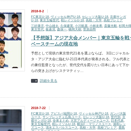
2018-8-2
FC東京U-18
,
ヴィッセル神戸U-18
,
セレッソ大阪U-18
,
京都サンガ
U-18
,
東京五輪世代
,
柏レイソルU-18
,
高校・大学
,
高校プレミア
三好康児
,
中山雄太
,
久保建英
,
小川航基
,
小林友希
,
斎藤光毅
,
杉岡大
東京世代
,
板倉滉
,
森保一
,
橋岡大樹
,
菅原由勢
【予想版】アジア大会メンバー｜東京五輪を戦
ベースチームの現在地
予想として現状の東京世代21名を選ぶならば。 3日にジャカル
タ・アジア大会に臨むU-21日本代表が発表される。フル代表と
の兼任監督となったが、世代交代を図りたい日本にあって下か
らの突き上げがシステマティッ…
詳細を見る
2018-7-22
FC東京U-18
,
アビスパ福岡U-18
,
ヴィッセル神戸U-18
,
ガンバ大阪
ユース
,
サンフレッチェ広島ユース
,
セレッソ大阪U-18
,
世代別
,
京
都サンガU-18
,
全体まとめ
,
大宮アルディージャユース
,
日本代表
,
東京五輪世代
,
柏レイソルU-18
,
横浜F・マリノスユース
,
浦和レッ
ズユース
,
清水エスパルスユース
,
高校・大学
,
高校プレミア
,
鹿島