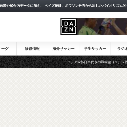
結果や試合内データに加え、 ベイズ統計、ポワソン分布から出したバイオリズム的
リーグ
移籍情報
海外サッカー
学生サッカー
ラジ
ロシアW杯日本代表の戦術論（１）～西野朗新監督がサ