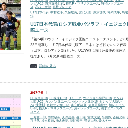
FC東京U-18
,
ガンバ大阪ユース
,
セレッソ大阪U-18
,
世代別
,
京都サ
ンガU-18
,
東京五輪世代
,
横浜F・マリノスユース
,
浦和レッズユー
ス
,
高校・大学
,
高校プレミア
U17日本代表
,
中村敬斗
,
久保建英
,
宮代大聖
,
東京世代
,
福岡慎平
,
馬場
也
U17日本代表/ロシア戦＠バツラフ・イェジェク
際ユース
「第24回バツラフ・イェジェク国際ユーストーナメント」が8
22日開幕し、U17日本代表（以下、日本）は初戦でロシア代表
（以下、ロシア）と対戦した。U17W杯に向けた最後の海外遠
征であり、7月の新潟国際ユース…
詳細を見る
2017-7-5
FC東京U-18
,
FC東京U-23
,
Ｊリーグ
,
ヴィッセル神戸U-18
,
ガンバ
大阪U-23
,
ガンバ大阪ユース
,
セレッソ大阪U-18
,
セレッソ大阪U-
23
,
世代別
,
京都サンガU-18
,
市立船橋高
,
東京五輪世代
,
柏レイソル
U-18
,
横浜F・マリノスユース
,
浦和レッズユース
,
清水エスパルス
ユース
上月壮一郎
,
中村敬斗
,
久保建英
,
喜田陽
,
宮代大聖
,
平川怜
,
斎藤光毅
,
京世代
,
橋本柊哉
,
瀬古歩夢
,
福岡慎平
,
菅原由勢
,
鈴木冬一