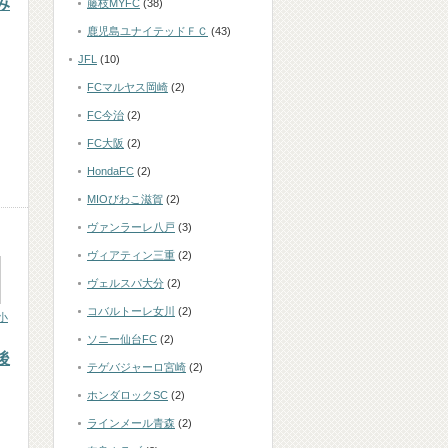
み
藤枝MYFC
(38)
鹿児島ユナイテッドＦＣ
(43)
JFL
(10)
FCマルヤス岡崎
(2)
FC今治
(2)
FC大阪
(2)
HondaFC
(2)
MIOびわこ滋賀
(2)
ヴァンラーレ八戸
(3)
ヴィアティン三重
(2)
ヴェルスパ大分
(2)
コバルトーレ女川
(2)
小
ソニー仙台FC
(2)
後
テゲバジャーロ宮崎
(2)
ホンダロックSC
(2)
ラインメール青森
(2)