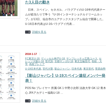
た3人目の動き
日本、スペイン、セネガル、パラグアイのU-16年代代表チー
ムが総当たりで争う『U-16インターナショナルドリームカッ
プ』が13日、仙台市のユアテックスタジアム仙台で開幕した。
U-16日本代表はU-16パラグアイ代表…
詳細を見る
2018-1-17
FC東京U-18
,
ヴィッセル神戸U-18
,
サンフレッチェ広島ユース
,
セ
レッソ大阪U-18
,
世代別
,
京都サンガU-18
,
東京五輪世代
,
高校・大
学
,
高校プレミア
U-19日本代表
,
宮代大聖
,
影山ジャパン
,
日本代表
,
東京世代
,
菅原由勢
【影山ジャパン】U-19スペイン遠征メンバー発
表！
POS No プレイヤー 所属 GK 1 中野小次郎 法政大学 GK 12 青木
心 JFAアカデミー福島U-18 …
詳細を見る