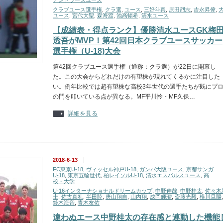
アントラーズユース
クラブユース選手権
,
クラ選
,
ユース
,
三好斗真
,
原田烈志
,
吉永昇偉
,
ユース
,
宮代大聖
,
森海渡
,
池高暢希
,
清水ユース
【成績表・得点ランク】優勝清水ユースGK梅
透吾がMVP！第42回日本クラブユースサッカー
選手権（U-18)大会
第42回クラブユース選手権（通称：クラ選）が22日に開幕し
た。この大会からどれだけの有望株が現れてくるかに注目した
い。例年比較では超有望株な高校3年世代の選手たちが既にプ
の門を叩いている点が異なる。MF平川怜・MF久保…
詳細を見る
2018-6-13
FC東京U-18
,
ヴィッセル神戸U-18
,
ガンバ大阪ユース
,
京都サンガ
U-18
,
東京五輪世代
,
柏レイソルU-18
,
清水エスパルスユース
,
高
校・大学
U-16インターナショナルドリームカップ
,
中野伸哉
,
中野桂太
,
佐々木
士
,
佐古真礼
,
半田陸
,
唐山翔自
,
山内翔
,
成岡輝瑠
,
斎藤光毅
,
横川旦陽
,
鈴木海音
,
青木友佑
違わぬエース中野桂太の存在感と連動した機能