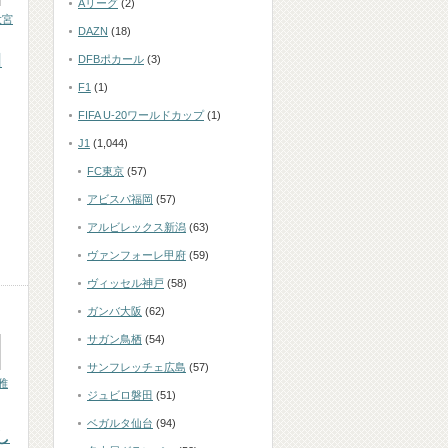
Aリーグ
(2)
大宮
DAZN
(18)
田
DFBポカール
(3)
F1
(1)
FIFA U-20ワールドカップ
(1)
J1
(1,044)
FC東京
(57)
ロ
アビスパ福岡
(57)
アルビレックス新潟
(63)
ヴァンフォーレ甲府
(59)
ヴィッセル神戸
(58)
ガンバ大阪
(62)
サガン鳥栖
(54)
サンフレッチェ広島
(57)
雅
ジュビロ磐田
(51)
ベガルタ仙台
(94)
し