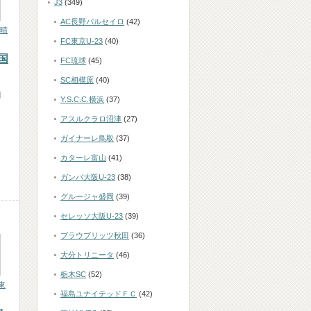
J3
(349)
AC長野パルセイロ
(42)
晴
FC東京U-23
(40)
国
FC琉球
(45)
SC相模原
(40)
月
Y.S.C.C.横浜
(37)
アスルクラロ沼津
(27)
ガイナーレ鳥取
(37)
カターレ富山
(41)
ガンバ大阪U-23
(38)
グルージャ盛岡
(39)
セレッソ大阪U-23
(39)
ブラウブリッツ秋田
(36)
大分トリニータ
(46)
栃木SC
(52)
東
福島ユナイテッドＦＣ
(42)