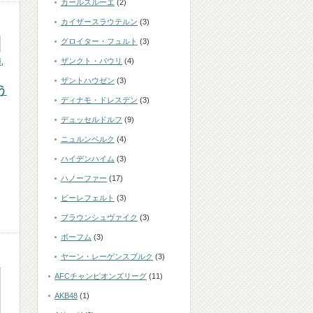
カールスルーエ
(2)
カイザースラウテルン
(3)
グロイター・フュルト
(3)
ザンクト・パウリ
(4)
暉
,
ザントハウゼン
(3)
う
ディナモ・ドレスデン
(3)
デュッセルドルフ
(9)
ニュルンベルク
(4)
ハイデンハイム
(3)
ハノーファー
(17)
ビーレフェルト
(3)
ブラウンシュヴァイク
(3)
ボーフム
(3)
ヤーン・レーゲンスブルク
(3)
AFCチャンピオンズリーグ
(11)
AKB48
(1)