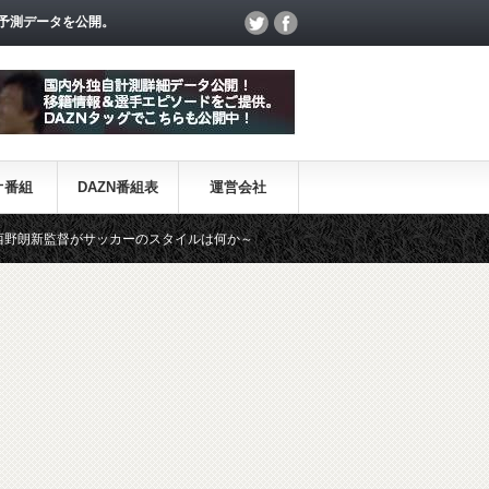
予測データを公開。
オ番組
DAZN番組表
運営会社
ッカーのスタイルは何か～
【一覧】J1・J2・J3リーグ「退団・戦力