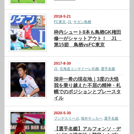
2018-5-21
FC東京
,
J1
,
サガン鳥栖
枠内シュート8本も鳥栖GK権田
修一がシャットアウト！ J1
第15節 鳥栖vsFC東京
2017-8-30
J1
,
北海道コンサドーレ札幌
,
選手名鑑
深井一希の現在地｜3度の大怪
我を乗り越えた不屈の精神・札
幌でのポジションとプレースタ
イル
2020-5-30
ブンデスリーガ
,
海外サッカー
,
選手名鑑
【選手名鑑】アルフォンソ・デ