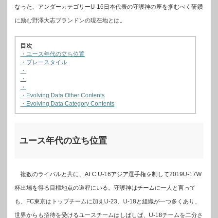
なった。アンダーカテゴリーU-16日本代表の守護神の座を掴むべく研鑽
に励む野澤大志ブランドンの現在地とは。
目次
・ユース年代の立ち位置
・プレースタイル
・
・
・
・Evolving Data Other Contents
・Evolving Data Category Contents
ユース年代の立ち位置
複数のライバルと共に、AFC U-16アジア選手権を制して2019U-17W
杯出場を得る目標地点の道程にいる。守護神はチームに一人と言って
も、FC東京はトップチームに加えU-23、U-18と組織が一つ多くあり、
世界からも招待を受けるユースチームはしばしば、U-18チームを二分さ