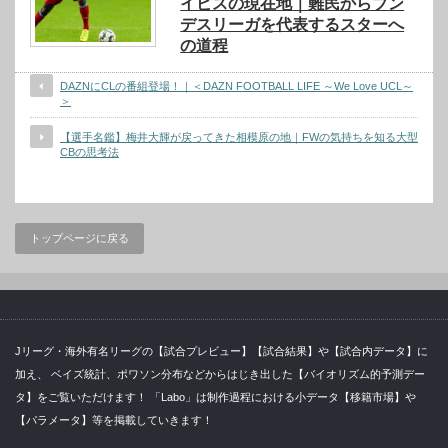
イビスの現在地｜難民からブン
デスリーガを代表するスターへ
の道程
DAZNにCLの番組登場！｜＜DAZN FOOTBALL LIFE ～We Love UCL～
＞
【選手名鑑】梅井大輝が戻ってきた相模原の地｜FWの気持ちを知る大型
CBの思考法
トップページに戻る
Jリーグ・海外有名リーグの【試合プレビュー】【試合結果】や【試合内データ】に
加え、 ベイズ統計、ポワソン分布などからはじき出した【バイオリズム的予測デー
タ】をご覧いただけます！ 「Labo」は制作過程における小データ【移籍市場】や
【パラメータ】等を掲載していきます！