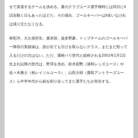
せて派遣するチームを決める。夏のクラブユース選手権時には同日に4
試合動く日もあったほどだ。その場合、ゴールキーパーは8名いなけれ
ば成り立たなくなる。
林彰洋、大久保択生、廣末陸、波多野豪。トップチームのゴールキーパ
ー陣容の実績値は、誰が出ても引けを取らないクラス。まだまだ割って
入るだけの力はない。ただ、通称パリ世代と総称される2001年1月1日
生まれ以降の世代は、野澤を含め、鈴木彩艷（浦和レッズユース）や
佐々木雅士（柏レイソルユース）、山田大樹（鹿島アントラーズユー
ス）ら中学年代から鎬を削り合ってきた選手たちが存在する。