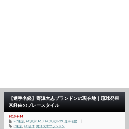
【選手名鑑】野澤大志ブランドンの現在地｜琉球発東
京経由のプレースタイル
2018-9-14
FC東京
,
FC東京U-18
,
FC東京U-23
,
選手名鑑
C東京
,
FC琉球
,
野澤大志ブランドン