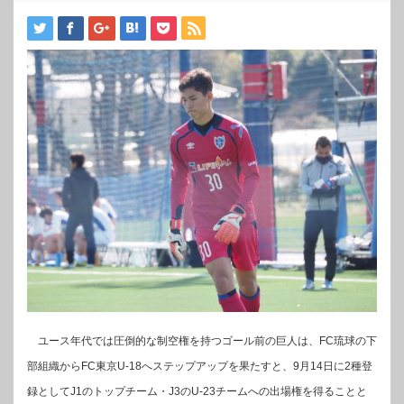
ユース年代では圧倒的な制空権を持つゴール前の巨人は、FC琉球の下
部組織からFC東京U-18へステップアップを果たすと、9月14日に2種登
録としてJ1のトップチーム・J3のU-23チームへの出場権を得ることと