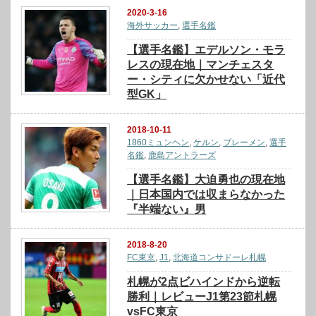
2020-3-16
海外サッカー
,
選手名鑑
【選手名鑑】エデルソン・モラ
レスの現在地｜マンチェスタ
ー・シティに欠かせない「近代
型GK」
2018-10-11
1860ミュンヘン
,
ケルン
,
ブレーメン
,
選手
名鑑
,
鹿島アントラーズ
【選手名鑑】大迫勇也の現在地
｜日本国内では収まらなかった
『半端ない』男
2018-8-20
FC東京
,
J1
,
北海道コンサドーレ札幌
札幌が2点ビハインドから逆転
勝利｜レビューJ1第23節札幌
vsFC東京