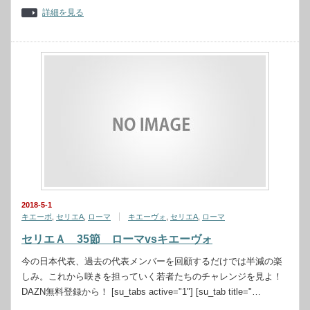
詳細を見る
2018-5-1
キエーボ
,
セリエA
,
ローマ
キエーヴォ
,
セリエA
,
ローマ
セリエＡ 35節 ローマvsキエーヴォ
今の日本代表、過去の代表メンバーを回顧するだけでは半減の楽
しみ。これから咲きを担っていく若者たちのチャレンジを見よ！
DAZN無料登録から！ [su_tabs active="1"] [su_tab title="…