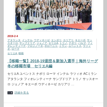
2019-2-4
アタランタ
,
インテル
,
ウディネーゼ
,
エンポリ
,
カリアリ
,
キエーボ
,
サッ
スオーロ
,
サンブドリア
,
ジェノア
,
セリエA
,
トリノ
,
ナポリ
,
パルマ
,
フィ
オレンティーナ
,
フロジノーネ
,
ボローニャ
,
ミラン
,
ユベントス
,
ラツィ
オ
,
ローマ
セリエA
,
移籍
【移籍一覧】2018-19退団＆新加入選手｜海外リーグ
冬の移籍市場 セリエA編
セリエA ユベントス ナポリ ローマ インテル ラツィオ ACミラン
アタランタ フィオレンティーナ サンプドリア トリノ サッスオー
ロ ジェノア キエーボ ウディネーゼ カリアリ …
詳細を見る