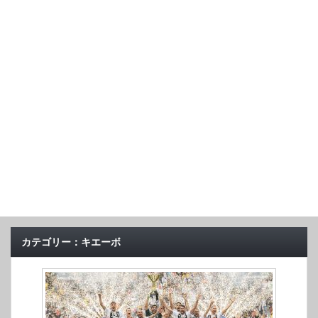
カテゴリー：キエーボ