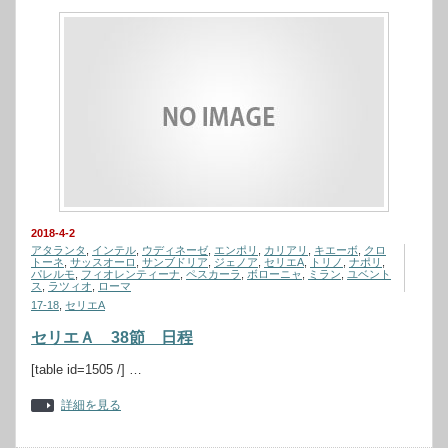
2018-4-2
アタランタ
,
インテル
,
ウディネーゼ
,
エンポリ
,
カリアリ
,
キエーボ
,
クロ
トーネ
,
サッスオーロ
,
サンブドリア
,
ジェノア
,
セリエA
,
トリノ
,
ナポリ
,
パレルモ
,
フィオレンティーナ
,
ペスカーラ
,
ボローニャ
,
ミラン
,
ユベント
ス
,
ラツィオ
,
ローマ
17-18
,
セリエA
セリエＡ 38節 日程
[table id=1505 /] …
詳細を見る