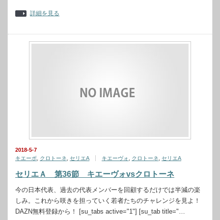
詳細を見る
2018-5-7
キエーボ
,
クロトーネ
,
セリエA
キエーヴォ
,
クロトーネ
,
セリエA
セリエＡ 第36節 キエーヴォvsクロトーネ
今の日本代表、過去の代表メンバーを回顧するだけでは半減の楽
しみ。これから咲きを担っていく若者たちのチャレンジを見よ！
DAZN無料登録から！ [su_tabs active="1"] [su_tab title="…