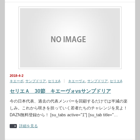
2018-4-2
キエーボ
,
サンブドリア
,
セリエA
キエーヴォ
,
サンプドリア
,
セリエA
セリエＡ 30節 キエーヴォvsサンプドリア
今の日本代表、過去の代表メンバーを回顧するだけでは半減の楽
しみ。これから咲きを担っていく若者たちのチャレンジを見よ！
DAZN無料登録から！ [su_tabs active="1"] [su_tab title="…
詳細を見る