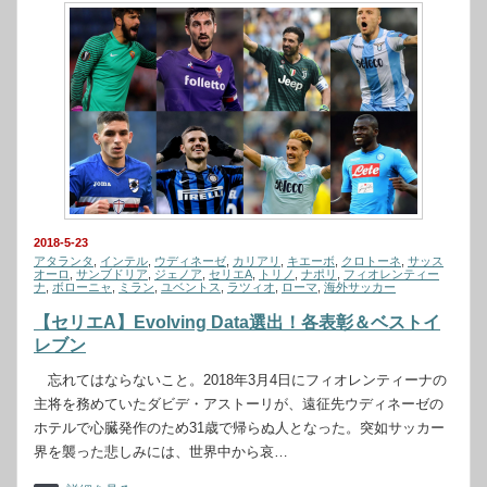
2018-5-23
アタランタ
,
インテル
,
ウディネーゼ
,
カリアリ
,
キエーボ
,
クロトーネ
,
サッス
オーロ
,
サンブドリア
,
ジェノア
,
セリエA
,
トリノ
,
ナポリ
,
フィオレンティー
ナ
,
ボローニャ
,
ミラン
,
ユベントス
,
ラツィオ
,
ローマ
,
海外サッカー
【セリエA】Evolving Data選出！各表彰＆ベストイ
レブン
忘れてはならないこと。2018年3月4日にフィオレンティーナの
主将を務めていたダビデ・アストーリが、遠征先ウディネーゼの
ホテルで心臓発作のため31歳で帰らぬ人となった。突如サッカー
界を襲った悲しみには、世界中から哀…