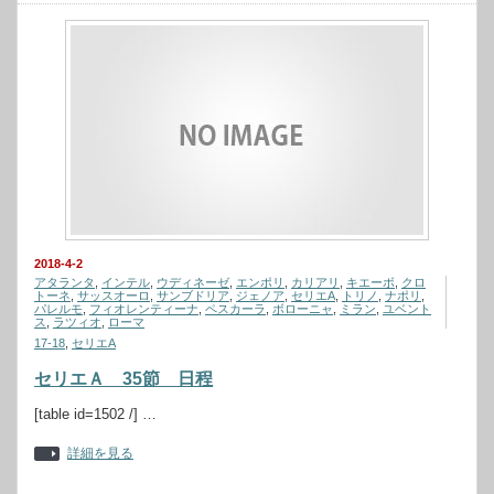
2018-4-2
アタランタ
,
インテル
,
ウディネーゼ
,
エンポリ
,
カリアリ
,
キエーボ
,
クロ
トーネ
,
サッスオーロ
,
サンブドリア
,
ジェノア
,
セリエA
,
トリノ
,
ナポリ
,
パレルモ
,
フィオレンティーナ
,
ペスカーラ
,
ボローニャ
,
ミラン
,
ユベント
ス
,
ラツィオ
,
ローマ
17-18
,
セリエA
セリエＡ 35節 日程
[table id=1502 /] …
詳細を見る