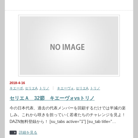
2018-4-16
キエーボ
,
セリエA
,
トリノ
キエーヴォ
,
セリエA
,
トリノ
セリエＡ 32節 キエーヴォvsトリノ
今の日本代表、過去の代表メンバーを回顧するだけでは半減の楽
しみ。これから咲きを担っていく若者たちのチャレンジを見よ！
DAZN無料登録から！ [su_tabs active="1"] [su_tab title="…
詳細を見る