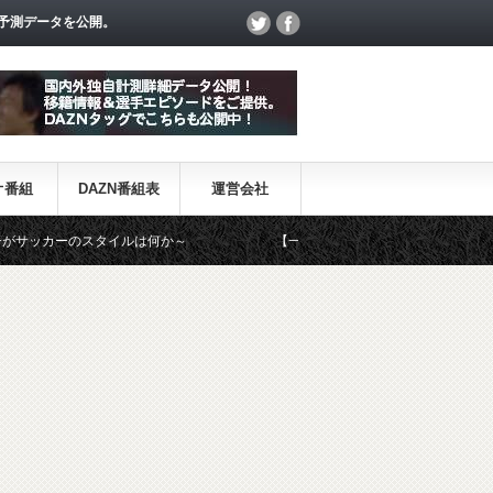
予測データを公開。
オ番組
DAZN番組表
運営会社
カーのスタイルは何か～
【一覧】J1・J2・J3リーグ「退団・戦力外