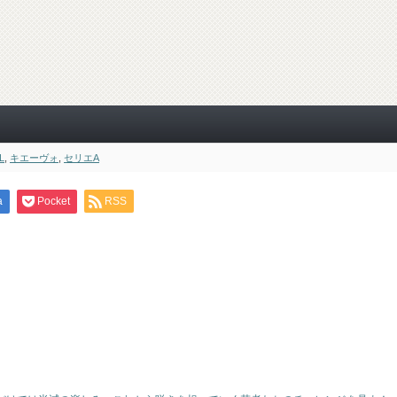
L
,
キエーヴォ
,
セリエA
a
Pocket
RSS