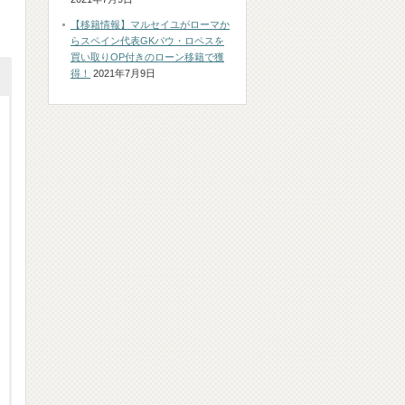
【移籍情報】マルセイユがローマか
らスペイン代表GKパウ・ロペスを
買い取りOP付きのローン移籍で獲
得！
2021年7月9日