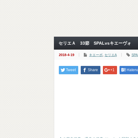
セリエＡ 33節 SPALvsキエーヴォ
2018-4-19
キエーボ
,
セリエA
SPA
Tweet
Share
+1
Haten