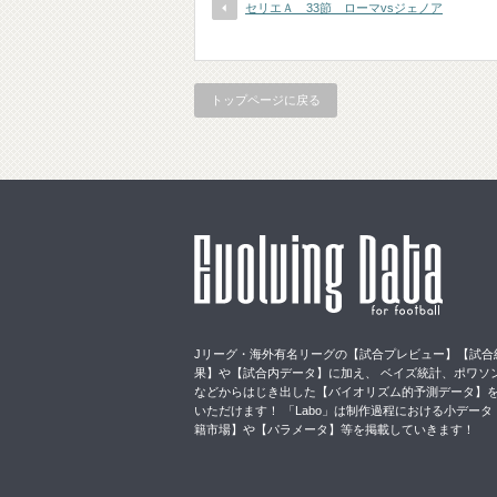
セリエＡ 33節 ローマvsジェノア
トップページに戻る
Jリーグ・海外有名リーグの【試合プレビュー】【試合
果】や【試合内データ】に加え、 ベイズ統計、ポワソ
などからはじき出した【バイオリズム的予測データ】
いただけます！ 「Labo」は制作過程における小データ
籍市場】や【パラメータ】等を掲載していきます！