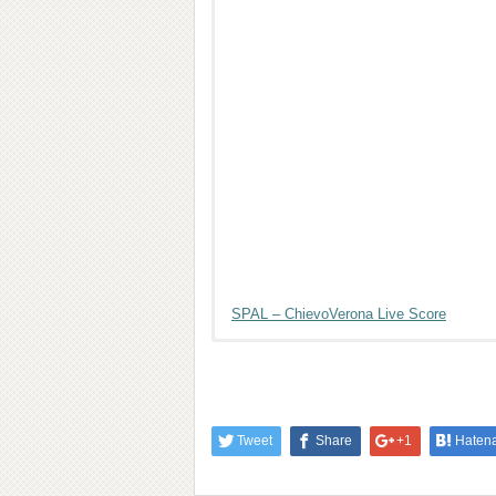
SPAL – ChievoVerona Live Score
Tweet
Share
+1
Haten