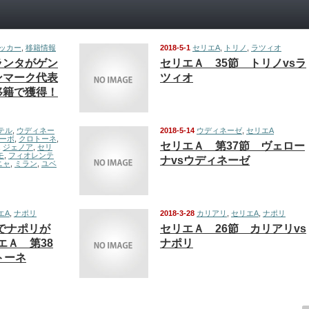
ッカー
,
移籍情報
2018-5-1
セリエA
,
トリノ
,
ラツィオ
ランタがゲン
セリエＡ 35節 トリノvsラ
ンマーク代表
ツィオ
移籍で獲得！
テル
,
ウディネー
2018-5-14
ウディネーゼ
,
セリエA
ーボ
,
クロトーネ
,
セリエＡ 第37節 ヴェロー
,
ジェノア
,
セリ
モ
,
フィオレンテ
ナvsウディネーゼ
ニャ
,
ミラン
,
ユベ
エA
,
ナポリ
2018-3-28
カリアリ
,
セリエA
,
ナポリ
でナポリが
セリエＡ 26節 カリアリvs
エＡ 第38
ナポリ
トーネ