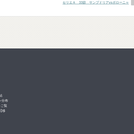
セリエＡ 33節 サンプドリアvsボローニャ
結
ン分布
をご覧
【移