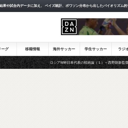
結果や試合内データに加え、 ベイズ統計、ポワソン分布から出したバイオリズム的
リーグ
移籍情報
海外サッカー
学生サッカー
ラジ
ロシアW杯日本代表の戦術論（１）～西野朗新監督がサッ