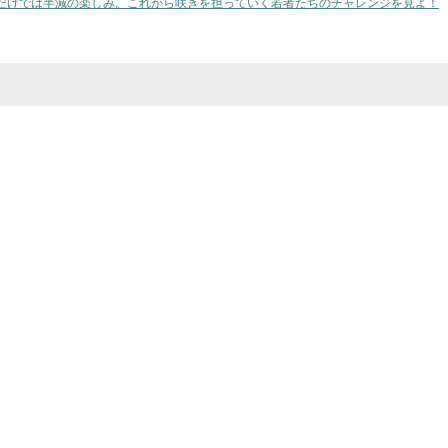
だけでは半減の楽しみ。これから咲きを担っていく若者たちのチャレンジを見よ！