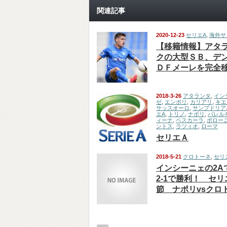
関連記事
2020-12-23
セリエA
,
海外サ
【移籍情報】アタ
クの大型ＳＢ、デ
ＤＦメーレを完全
2018-3-26
アタランタ
,
イン
ゼ
,
エンポリ
,
カリアリ
,
キエ
サッスオーロ
,
サンブドリア
エA
,
トリノ
,
ナポリ
,
パレル
ィーナ
,
ペスカーラ
,
ボロー
ントス
,
ラツィオ
,
ローマ
セリエＡ
2018-5-21
クロトーネ
,
セリ
インシーニェの2A
2-1で勝利！ セリ
節 ナポリvsクロ