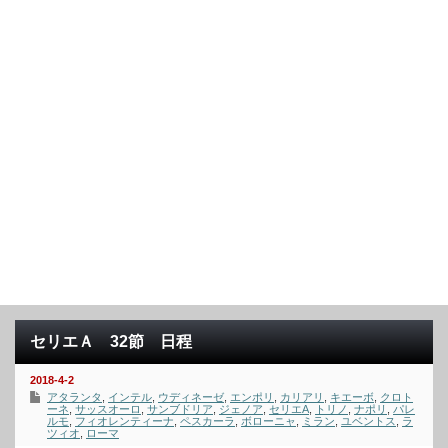
セリエＡ 32節 日程
2018-4-2
アタランタ
,
インテル
,
ウディネーゼ
,
エンポリ
,
カリアリ
,
キエーボ
,
クロト
ーネ
,
サッスオーロ
,
サンブドリア
,
ジェノア
,
セリエA
,
トリノ
,
ナポリ
,
パレ
ルモ
,
フィオレンティーナ
,
ペスカーラ
,
ボローニャ
,
ミラン
,
ユベントス
,
ラ
ツィオ
,
ローマ