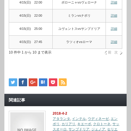
4/15(日) 22:00
ボローニャvsヴェローナ
詳細
4/15(日) 22:00
ミランvsナポリ
詳細
4/15(日) 25:00
ユヴェントスvsサンプドリア
詳細
4/15(日) 27:45
ラツィオvsローマ
詳細
10 件中 1 から 10 まで表示
前
次
関連記事
2018-4-2
アタランタ
,
インテル
,
ウディネーゼ
,
エン
ポリ
,
カリアリ
,
キエーボ
,
クロトーネ
,
サッ
スオーロ
,
サンブドリア
,
ジェノア
,
セリエ