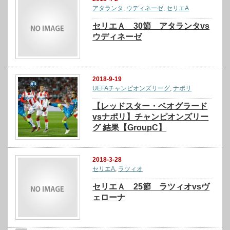
アタランタ
,
ウディネーゼ
,
セリエA
セリエＡ 30節 アタランタvs
ウディネーゼ
2018-9-19
UEFAチャンピオンズリーグ
,
ナポリ
【レッドスター・ベオグラード
vsナポリ】チャンピオンズリー
グ 結果【GroupC】
2018-3-28
セリエA
,
ラツィオ
セリエＡ 25節 ラツィオvsヴ
ェローナ