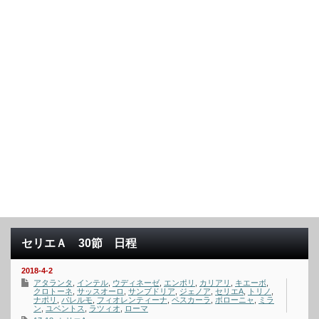
セリエＡ 30節 日程
2018-4-2
アタランタ
,
インテル
,
ウディネーゼ
,
エンポリ
,
カリアリ
,
キエーボ
,
クロトーネ
,
サッスオーロ
,
サンブドリア
,
ジェノア
,
セリエA
,
トリノ
,
ナポリ
,
パレルモ
,
フィオレンティーナ
,
ペスカーラ
,
ボローニャ
,
ミラ
ン
,
ユベントス
,
ラツィオ
,
ローマ