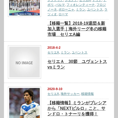
ンブドリア
,
ジェノア
,
セリエA
,
トリノ
,
ナ
ポリ
,
パルマ
,
フィオレンティーナ
,
フロジ
ノーネ
,
ボローニャ
,
ミラン
,
ユベントス
,
ラ
ツィオ
,
ローマ
【移籍一覧】2018-19退団＆新
加入選手｜海外リーグ冬の移籍
市場 セリエA編
2018-4-2
セリエA
,
ミラン
,
ユベントス
セリエＡ 30節 ユヴェントス
vsミラン
2020-9-10
セリエA
,
海外サッカー
,
移籍情報
【移籍情報】ミランがブレシア
から「NEXTピルロ」こと、サ
ンドロ・トナーリを獲得！