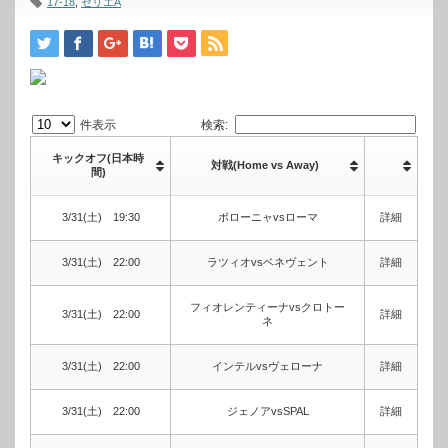
17-18
,
セリエA
件表示
検索:
キックオフ(日本時
対戦(Home vs Away)
間)
3/31(土) 19:30
ボローニャvsローマ
詳細
3/31(土) 22:00
ラツィオvsベネヴェント
詳細
フィオレンティーナvsクロトー
3/31(土) 22:00
詳細
ネ
3/31(土) 22:00
インテルvsヴェローナ
詳細
3/31(土) 22:00
ジェノアvsSPAL
詳細