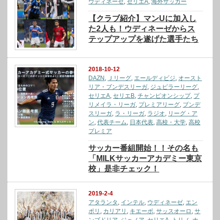
ウディネーゼ
,
セリエA
,
海外サッカー
【クラブ紹介】マンUに加入し
た2人も！ウディネーゼからス
テップアップを遂げた選手たち
2018-10-12
DAZN
,
Ｊリーグ
,
エールディビジ
,
オースト
リア・ブンデスリーガ
,
ジュピラーリーグ
,
セリエA
,
セリエB
,
チャンピオンシップ
,
プ
リメイラ・リーガ
,
プレミアリーグ
,
ブンデ
スリーガ
,
ラ・リーガ
,
ラジオ
,
リーグ・ア
ン
,
代表チーム
,
日本代表
,
高校・大学
,
高校
プレミア
サッカー番組開始！！その名も
「MILKサッカーアカデミー東京
校」是非チェック！
2019-2-4
アタランタ
,
インテル
,
ウディネーゼ
,
エン
ポリ
,
カリアリ
,
キエーボ
,
サッスオーロ
,
サ