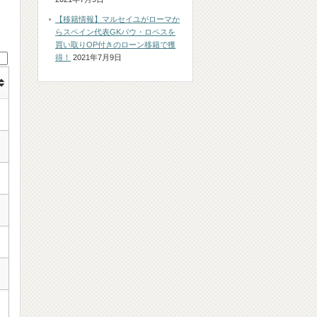
【移籍情報】マルセイユがローマか
らスペイン代表GKパウ・ロペスを
買い取りOP付きのローン移籍で獲
得！
2021年7月9日