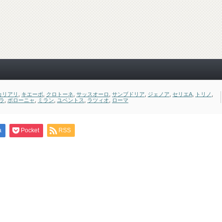
カリアリ
,
キエーボ
,
クロトーネ
,
サッスオーロ
,
サンブドリア
,
ジェノア
,
セリエA
,
トリノ
,
ラ
,
ボローニャ
,
ミラン
,
ユベントス
,
ラツィオ
,
ローマ
a
Pocket
RSS