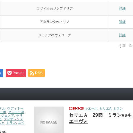
ラツィオvsサンプドリア
詳細
アタランタvsトリノ
詳細
ジェノアvsヴェローナ
詳細
前
次
a
Pocket
RSS
テル
,
ウディネー
2018-3-28
キエーボ
,
セリエA
,
ミラン
ーボ
,
クロトーネ
,
セリエＡ 29節 ミランvsキ
,
ジェノア
,
セリ
モ
,
フィオレンテ
エーヴォ
ニャ
,
ミラン
,
ユベ
日程