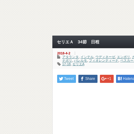
セリエＡ 34節 日程
2018-4-2
アタランタ
,
インテル
,
ウディネーゼ
,
エンポリ
,
ナポリ
,
パレルモ
,
フィオレンティーナ
,
ペスカー
17-18
,
セリエA
Tweet
Share
+1
Haten