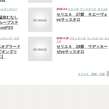
ャンピオンズリー
2018-4-5
キエーボ
,
サッスオーロ
,
セリエA
セリエＡ 27節 キエーヴォ
猛攻むなし
vsサッスオロ
グループステ
sPSV
オンズリーグ
,
ナポ
2018-3-28
ウディネーゼ
,
サッスオーロ
,
セ
エA
ベオグラード
セリエＡ 29節 ウディネー
ピオンズリ
ゼvsサッスオロ
C】
セリエＡ 35節 日程