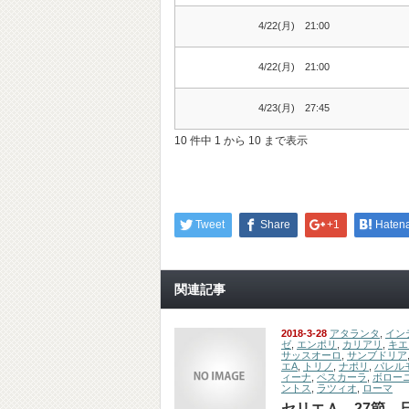
4/22(月) 21:00
4/22(月) 21:00
4/23(月) 27:45
10 件中 1 から 10 まで表示
Tweet
Share
+1
Haten
関連記事
2018-3-28
アタランタ
,
イン
ゼ
,
エンポリ
,
カリアリ
,
キエ
サッスオーロ
,
サンブドリア
エA
,
トリノ
,
ナポリ
,
パレル
ィーナ
,
ペスカーラ
,
ボロー
ントス
,
ラツィオ
,
ローマ
セリエＡ 27節 