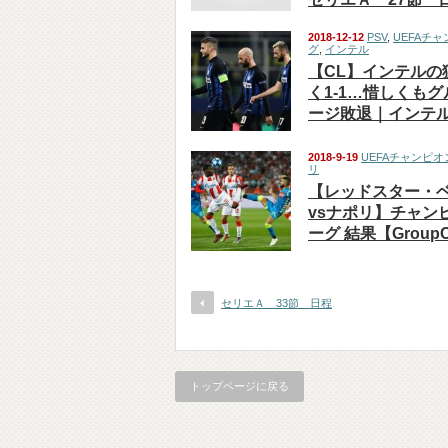
2018-12-12
PSV
,
UEFAチ
グ
,
インテル
【CL】インテルの
く1-1…惜しくも
ージ敗退｜インテルv
2018-9-19
UEFAチャンピ
リ
【レッドスター・
vsナポリ】チャン
ーグ 結果【Group
セリエＡ 33節 日程
トップページに戻る