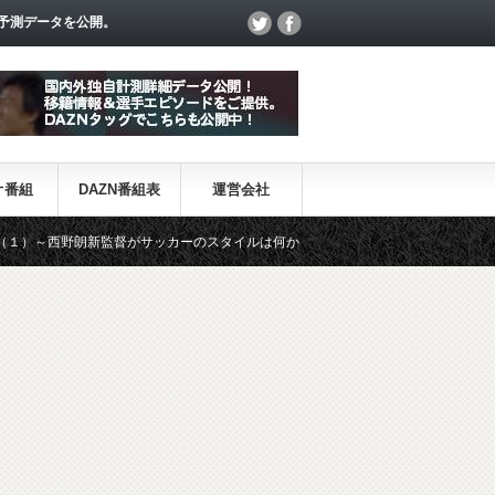
予測データを公開。
オ番組
DAZN番組表
運営会社
西野朗新監督がサッカーのスタイルは何か～
【一覧】J1・J2・J