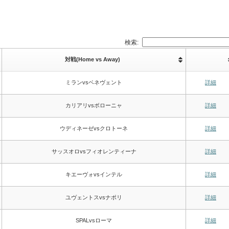
検索:
対戦(Home vs Away)
ミランvsベネヴェント
詳細
カリアリvsボローニャ
詳細
ウディネーゼvsクロトーネ
詳細
サッスオロvsフィオレンティーナ
詳細
キエーヴォvsインテル
詳細
ユヴェントスvsナポリ
詳細
SPALvsローマ
詳細