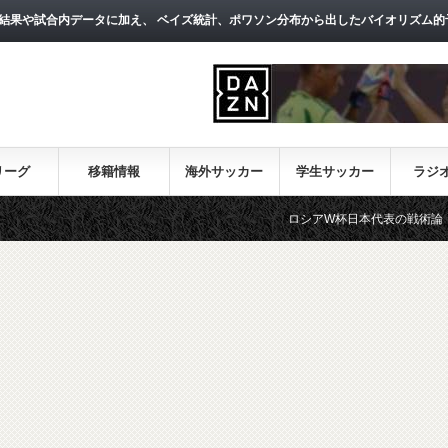
結果や試合内データに加え、 ベイズ統計、ポワソン分布から出したバイオリズム的
リーグ
移籍情報
海外サッカー
学生サッカー
ラジ
ロシアW杯日本代表の戦術論（１）～