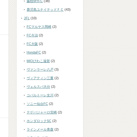
藤枝MYFC
(38)
鹿児島ユナイテッドＦＣ
(43)
JFL
(10)
FCマルヤス岡崎
(2)
FC今治
(2)
FC大阪
(2)
HondaFC
(2)
MIOびわこ滋賀
(2)
ヴァンラーレ八戸
(3)
ヴィアティン三重
(2)
ヴェルスパ大分
(2)
コバルトーレ女川
(2)
ソニー仙台FC
(2)
テゲバジャーロ宮崎
(2)
ホンダロックSC
(2)
ラインメール青森
(2)