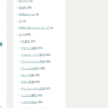
Aリーグ
(2)
DAZN
(18)
DFBポカール
(3)
F1
(1)
FIFA U-20ワールドカップ
(1)
J1
(1,044)
FC東京
(57)
難
アビスパ福岡
(57)
アルビレックス新潟
(63)
グ
ヴァンフォーレ甲府
(59)
ヴィッセル神戸
(58)
ガンバ大阪
(62)
サガン鳥栖
(54)
サンフレッチェ広島
(57)
ジュビロ磐田
(51)
ベガルタ仙台
(94)
フ
,