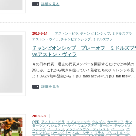
詳細を見る
2018-5-14
アストン・ビラ
,
チャンピオンシップ
,
ミドルズブラ
アストン・ヴィラ
,
チャンピオンシップ
,
ミドルズブラ
チャンピオンシップ プレーオフ ミドルズブ
vsアストン・ヴィラ
今の日本代表、過去の代表メンバーを回顧するだけでは半減の
楽しみ。これから咲きを担っていく若者たちのチャレンジを見
よ！DAZN無料登録から！ [su_tabs active="1"] [su_tab title="…
詳細を見る
2018-5-8
QPR
,
アストン・ビラ
,
イプスウィッチ
,
ウルヴス
,
カーディフ
,
サン
ダーランド
,
シェフィールド・ウェンズデイ
,
ダービー
,
チャンピオ
ンシップ
,
ノーリッジ
,
ノッティンガム・フォレスト
,
バートン
,
バ
ーミンガム
,
バーンズリー
,
ハル・シティ
,
フラム
,
ブリストル・シ