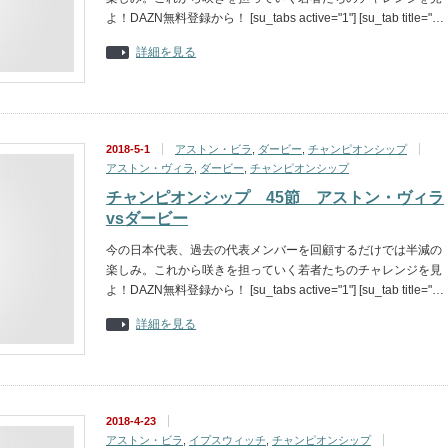
よ！DAZN無料登録から！ [su_tabs active="1"] [su_tab title="…
詳細を見る
2018-5-1
アストン・ビラ
,
ダービー
,
チャンピオンシップ
アストン・ヴィラ
,
ダービー
,
チャンピオンシップ
チャンピオンシップ 45節 アストン・ヴィラ
vsダービー
今の日本代表、過去の代表メンバーを回顧するだけでは半減の
楽しみ。これから咲きを担っていく若者たちのチャレンジを見
よ！DAZN無料登録から！ [su_tabs active="1"] [su_tab title="…
詳細を見る
2018-4-23
アストン・ビラ
,
イプスウィッチ
,
チャンピオンシップ