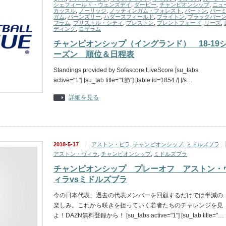
シェフィールド・ウェンズデイ
,
ダービー
,
チャンピオンシップ
,
ニュ
カッスル
,
ノーリッジ
,
ノッティンガム・フォレスト
,
バートン
,
バー
ガム
,
バーンズリー
,
ハダースフィールド
,
ブライトン
,
ブラックバー
フラム
,
ブリストル・シティ
,
プレストン
,
ブレントフォード
,
リーズ
,
ディング
,
ロザラム
チャンピオンシップ（イングランド） 18-19
ーズン 順位＆日程表
Standings provided by Sofascore LiveScore [su_tabs
active="1"] [su_tab title="1節"] [table id=1854 /] [/s…
詳細を見る
2018-5-17
アストン・ビラ
,
チャンピオンシップ
,
ミドルズブラ
アストン・ヴィラ
,
チャンピオンシップ
,
ミドルズブラ
チャンピオンシップ プレーオフ アストン・
ィラvsミドルズブラ
今の日本代表、過去の代表メンバーを回顧するだけでは半減の
楽しみ。これから咲きを担っていく若者たちのチャレンジを見
よ！DAZN無料登録から！ [su_tabs active="1"] [su_tab title="…