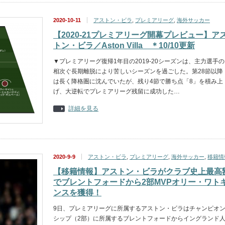
2020-10-11
アストン・ビラ
,
プレミアリーグ
,
海外サッカー
【2020-21プレミアリーグ開幕プレビュー】ア
トン・ビラ／Aston Villa ＊10/10更新
▼プレミアリーグ復帰1年目の2019-20シーズンは、主力選手の
相次ぐ長期離脱により苦しいシーズンを過ごした。第28節以降
は長く降格圏に沈んでいたが、残り4節で勝ち点「8」を積み上
げ、大逆転でプレミアリーグ残留に成功した…
詳細を見る
2020-9-9
アストン・ビラ
,
プレミアリーグ
,
海外サッカー
,
移籍情
【移籍情報】アストン・ビラがクラブ史上最高
でブレントフォードから2部MVPオリー・ワト
ンスを獲得！
9日、プレミアリーグに所属するアストン・ビラはチャンピオ
シップ（2部）に所属するブレントフォードからイングランド