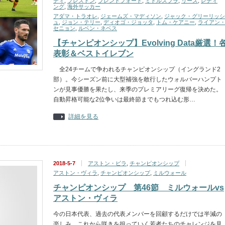
ティ
,
プレストン
,
ブレントフォード
,
ミドルズブラ
,
リーズ
,
レディ
ング
,
海外サッカー
アダマ・トラオレ
,
ジェームズ・マディソン
,
ジャック・グリーリッシ
ュ
,
ジョン・テリー
,
ディオゴ・ジョッタ
,
トム・ケアニー
,
ライアン
セニョン
,
ルベン・ネベス
【チャンピオンシップ】Evolving Data厳選！
表彰＆ベストイレブン
全24チームで争われるチャンピオンシップ（イングランド2
部）。今シーズン前に大型補強を敢行したウォルバーハンプト
ンが見事優勝を果たし、来季のプレミアリーグ復帰を決めた。
自動昇格可能な2位争いは最終節までもつれ込む形…
詳細を見る
2018-5-7
アストン・ビラ
,
チャンピオンシップ
アストン・ヴィラ
,
チャンピオンシップ
,
ミルウォール
チャンピオンシップ 第46節 ミルウォールvs
アストン・ヴィラ
今の日本代表、過去の代表メンバーを回顧するだけでは半減の
楽しみ。これから咲きを担っていく若者たちのチャレンジを見