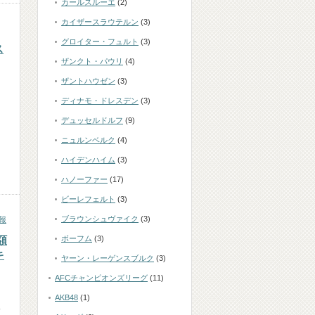
カールスルーエ
(2)
カイザースラウテルン
(3)
グロイター・フュルト
(3)
ス
ザンクト・パウリ
(4)
ザントハウゼン
(3)
ディナモ・ドレスデン
(3)
デュッセルドルフ
(9)
ニュルンベルク
(4)
ハイデンハイム
(3)
ハノーファー
(17)
ビーレフェルト
(3)
ブラウンシュヴァイク
(3)
報
額
ボーフム
(3)
キ
ヤーン・レーゲンスブルク
(3)
AFCチャンピオンズリーグ
(11)
ン
AKB48
(1)
人