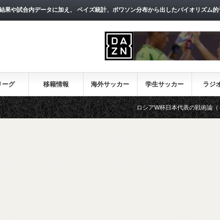
結果や試合内データに加え、 ベイズ統計、ポワソン分布から出したバイオリズム的
リーグ
移籍情報
海外サッカー
学生サッカー
ラジ
ロシアW杯日本代表の戦術論（１）～西野朗新