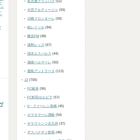
名古屋グランパス
(52)
ー
ミン
大宮アルディージャ
(59)
ン
,
レ
川崎フロンターレ
(59)
シ
柏レイソル
(94)
横浜FM
(48)
浦和レッズ
(67)
清水エスパルス
(44)
湘南ベルマーレ
(50)
鹿島アントラーズ
(113)
J2
(700)
FC岐阜
(56)
FC町田ゼルビア
(57)
ヴ
V・ファーレン長崎
(45)
カマタマーレ讃岐
(54)
ギラヴァンツ北九州
(37)
ザスパクサツ群馬
(46)