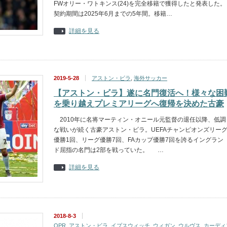
FWオリー・ワトキンス(24)を完全移籍で獲得したと発表した。
契約期間は2025年6月までの5年間。移籍…
詳細を見る
2019-5-28
アストン・ビラ
,
海外サッカー
【アストン・ビラ】遂に名門復活へ！様々な困
を乗り越えプレミアリーグへ復帰を決めた古豪
2010年に名将マーティン・オニール元監督の退任以降、低調
な戦いが続く古豪アストン・ビラ。UEFAチャンピオンズリー
優勝1回、リーグ優勝7回、FAカップ優勝7回を誇るイングラン
ド屈指の名門は2部を戦っていた。 …
詳細を見る
2018-8-3
QPR
,
アストン・ビラ
,
イプスウィッチ
,
ウィガン
,
ウルヴス
,
カーディ