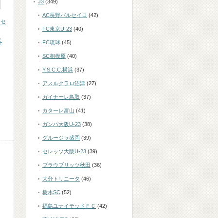
J3
(349)
AC長野パルセイロ
(42)
・セ
FC東京U-23
(40)
各
FC琉球
(45)
SC相模原
(40)
Y.S.C.C.横浜
(37)
アスルクラロ沼津
(27)
ガイナーレ鳥取
(37)
カターレ富山
(41)
ガンバ大阪U-23
(38)
グルージャ盛岡
(39)
セレッソ大阪U-23
(39)
ブラウブリッツ秋田
(36)
大分トリニータ
(46)
栃木SC
(52)
福島ユナイテッドＦＣ
(42)