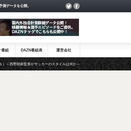
予測データを公開。
オ番組
DAZN番組表
運営会社
監督がサッカーのスタイルは何か～
【一覧】J1・J2・J3リーグ「