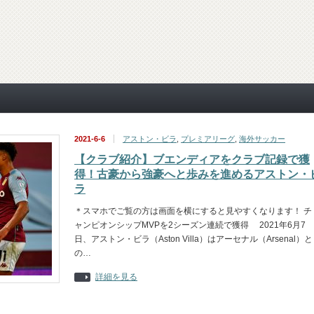
2021-6-6
アストン・ビラ
,
プレミアリーグ
,
海外サッカー
【クラブ紹介】ブエンディアをクラブ記録で獲
得！古豪から強豪へと歩みを進めるアストン・
ラ
＊スマホでご覧の方は画面を横にすると見やすくなります！ チ
ャンピオンシップMVPを2シーズン連続で獲得 2021年6月7
日、アストン・ビラ（Aston Villa）はアーセナル（Arsenal）と
の…
詳細を見る