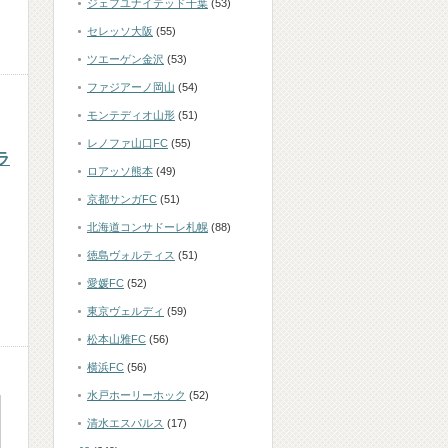
ジェフユナイテッド千葉
(53)
セレッソ大阪
(55)
ツエーゲン金沢
(53)
ファジアーノ岡山
(54)
モンテディオ山形
(51)
レノファ山口FC
(55)
ラ
ロアッソ熊本
(49)
京都サンガFC
(51)
北海道コンサドーレ札幌
(88)
徳島ヴォルティス
(51)
愛媛FC
(52)
東京ヴェルディ
(59)
松本山雅FC
(56)
横浜FC
(56)
水戸ホーリーホック
(52)
清水エスパルス
(17)